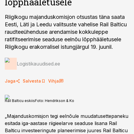
lõpphääletusele
Riigikogu majanduskomisjon otsustas täna saata
Eesti, Läti ja Leedu valitsuste vahelise Rail Balticu
raudteeühenduse arendamise kokkuleppe
ratifitseerimise seaduse eelnõu lõpphääletusele
Riigikogu erakorralisel istungjärgul 19. juunil.
Logistikauudised.ee
Jaga
Salvesta
Vihja
Rail Balticu eskiis
Foto:
Hendrikson & Ko
„Majanduskomisjon tegi eelnõule muudatusettepaneku
esitada iga-aastase riigieelarve seaduse lisana Rail
Balticu investeeringute planeerimise juures Rail Balticu