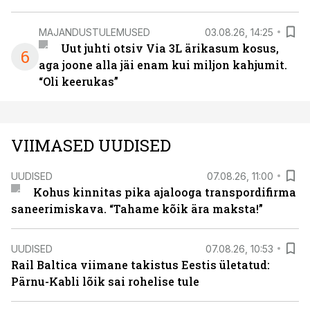
MAJANDUSTULEMUSED
03.08.26, 14:25
Uut juhti otsiv Via 3L ärikasum kosus,
6
aga joone alla jäi enam kui miljon kahjumit.
“Oli keerukas”
VIIMASED UUDISED
UUDISED
07.08.26, 11:00
Kohus kinnitas pika ajalooga transpordifirma
saneerimiskava. “Tahame kõik ära maksta!”
UUDISED
07.08.26, 10:53
Rail Baltica viimane takistus Eestis ületatud:
Pärnu-Kabli lõik sai rohelise tule