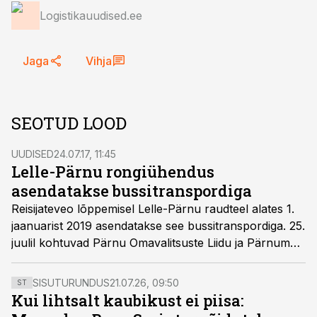
Logistikauudised.ee
Jaga
Vihja
SEOTUD LOOD
UUDISED
24.07.17, 11:45
Lelle-Pärnu rongiühendus
asendatakse bussitranspordiga
Reisijateveo lõppemisel Lelle-Pärnu raudteel alates 1.
jaanuarist 2019 asendatakse see bussitranspordiga. 25.
juulil kohtuvad Pärnu Omavalitsuste Liidu ja Pärnumaa
Ühistranspordikeskuse esindajad, et hakata otsima
piirkonna elanike transpordiks kõige otstarbekamaid
SISUTURUNDUS
21.07.26, 09:50
ST
lahendusi.
Kui lihtsalt kaubikust ei piisa: