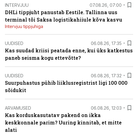
INTERVJUU
07.08.26, 07:00
DHLi tippjuht panustab Eestile. Tallinna uus
terminal tõi Saksa logistikahiiule kõva kasvu
Intervjuu tippjuhiga
UUDISED
06.08.26, 17:35
Kas suudad kriisi peatada enne, kui üks katkestus
paneb seisma kogu ettevõtte?
UUDISED
06.08.26, 17:32
Suurpuhastus pühib liiklusregistrist ligi 100 000
sõidukit
ARVAMUSED
06.08.26, 12:03
Kas korduskasutatav pakend on ikka
keskkonnale parim? Uuring kinnitab, et mitte
alati