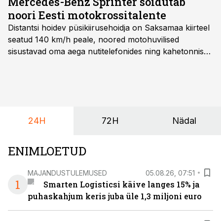
Mercedes-Benz Sprinter sõidutab
noori Eesti motokrossitalente
Distantsi hoidev püsikiirusehoidja on Saksamaa kiirteel
seatud 140 km/h peale, noored motohuvilised
sisustavad oma aega nutitelefonides ning kahetonnises
järelhaagises veerevad kaasa krossitsiklid koos vajaliku
varustusega. Õige pea on Prantsusmaal, Romagnes
algamas juuniorite motokrossi
maailmameistrivõistlused.
24H
72H
Nädal
ENIMLOETUD
MAJANDUSTULEMUSED
05.08.26, 07:51
1
Smarten Logisticsi käive langes 15% ja
puhaskahjum keris juba üle 1,3 miljoni euro