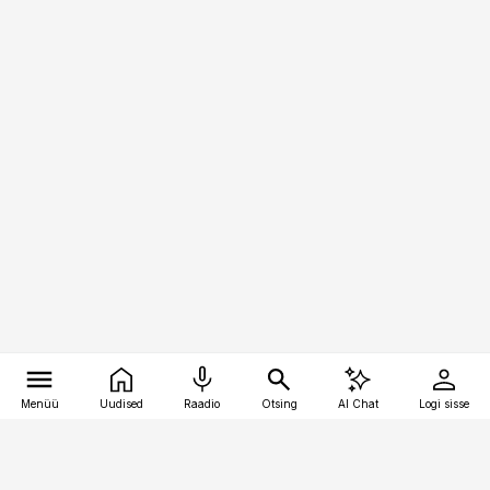
Menüü
Uudised
Raadio
Otsing
AI Chat
Logi sisse