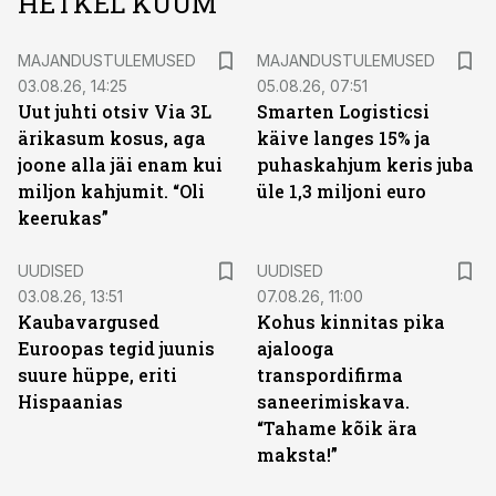
HETKEL KUUM
MAJANDUSTULEMUSED
MAJANDUSTULEMUSED
03.08.26, 14:25
05.08.26, 07:51
Uut juhti otsiv Via 3L
Smarten Logisticsi
ärikasum kosus, aga
käive langes 15% ja
joone alla jäi enam kui
puhaskahjum keris juba
miljon kahjumit. “Oli
üle 1,3 miljoni euro
keerukas”
UUDISED
UUDISED
03.08.26, 13:51
07.08.26, 11:00
Kaubavargused
Kohus kinnitas pika
Euroopas tegid juunis
ajalooga
suure hüppe, eriti
transpordifirma
Hispaanias
saneerimiskava.
“Tahame kõik ära
maksta!”