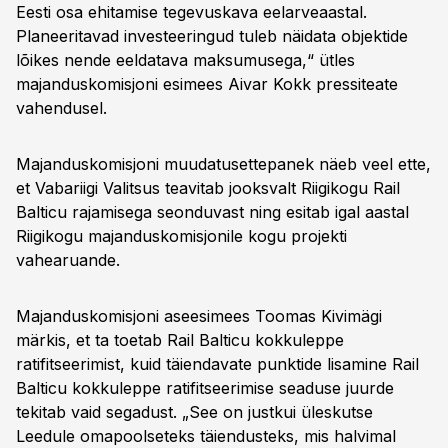
Eesti osa ehitamise tegevuskava eelarveaastal.
Planeeritavad investeeringud tuleb näidata objektide
lõikes nende eeldatava maksumusega,“ ütles
majanduskomisjoni esimees Aivar Kokk pressiteate
vahendusel.
Majanduskomisjoni muudatusettepanek näeb veel ette,
et Vabariigi Valitsus teavitab jooksvalt Riigikogu Rail
Balticu rajamisega seonduvast ning esitab igal aastal
Riigikogu majanduskomisjonile kogu projekti
vahearuande.
Majanduskomisjoni aseesimees Toomas Kivimägi
märkis, et ta toetab Rail Balticu kokkuleppe
ratifitseerimist, kuid täiendavate punktide lisamine Rail
Balticu kokkuleppe ratifitseerimise seaduse juurde
tekitab vaid segadust. „See on justkui üleskutse
Leedule omapoolseteks täiendusteks, mis halvimal