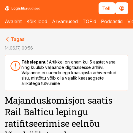
Telli
Avaleht
Kõik lood
Arvamused
TOPid
Podcastid
Vi
cebook
cebook
Tagasi
Twitter)
Twitter)
14.06.17, 00:56
kedIn
kedIn
Tähelepanu!
Artikkel on enam kui 5 aastat vana
ning kuulub väljaande digitaalsesse arhiivi.
ail
ail
Väljaanne ei uuenda ega kaasajasta arhiveeritud
sisu, mistõttu võib olla vajalik kaasaegsete
k
k
allikatega tutvumine
Majanduskomisjon saatis
Rail Balticu lepingu
ratifitseerimise eelnõu