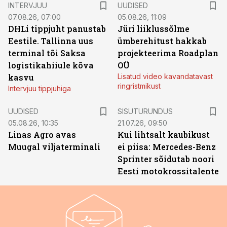
INTERVJUU
UUDISED
07.08.26, 07:00
05.08.26, 11:09
DHLi tippjuht panustab
Jüri liiklussõlme
Eestile. Tallinna uus
ümberehitust hakkab
terminal tõi Saksa
projekteerima Roadplan
logistikahiiule kõva
OÜ
kasvu
Lisatud video kavandatavast
ringristmikust
Intervjuu tippjuhiga
ST
UUDISED
SISUTURUNDUS
05.08.26, 10:35
21.07.26, 09:50
Linas Agro avas
Kui lihtsalt kaubikust
Muugal viljaterminali
ei piisa: Mercedes-Benz
Sprinter sõidutab noori
Eesti motokrossitalente