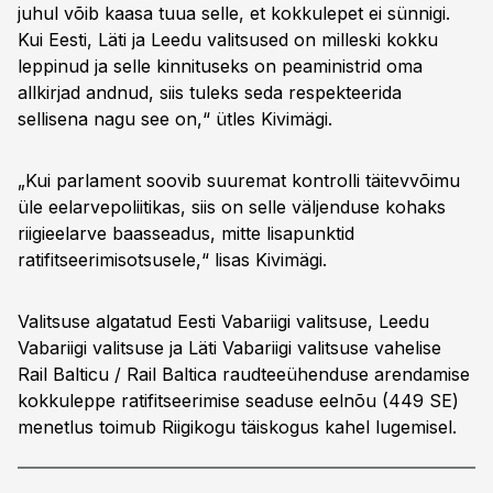
juhul võib kaasa tuua selle, et kokkulepet ei sünnigi.
Kui Eesti, Läti ja Leedu valitsused on milleski kokku
leppinud ja selle kinnituseks on peaministrid oma
allkirjad andnud, siis tuleks seda respekteerida
sellisena nagu see on,“ ütles Kivimägi.
„Kui parlament soovib suuremat kontrolli täitevvõimu
üle eelarvepoliitikas, siis on selle väljenduse kohaks
riigieelarve baasseadus, mitte lisapunktid
ratifitseerimisotsusele,“ lisas Kivimägi.
Valitsuse algatatud Eesti Vabariigi valitsuse, Leedu
Vabariigi valitsuse ja Läti Vabariigi valitsuse vahelise
Rail Balticu / Rail Baltica raudteeühenduse arendamise
kokkuleppe ratifitseerimise seaduse eelnõu (449 SE)
menetlus toimub Riigikogu täiskogus kahel lugemisel.