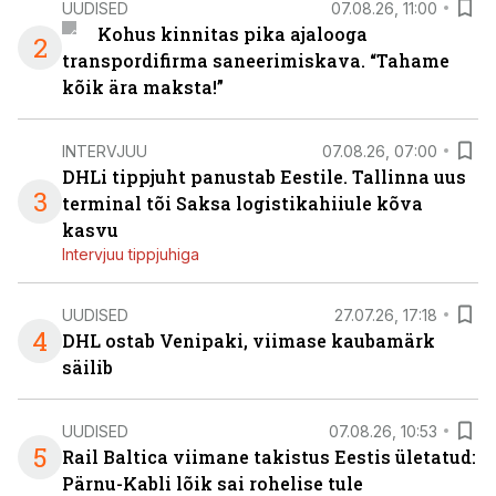
UUDISED
07.08.26, 11:00
Kohus kinnitas pika ajalooga
2
transpordifirma saneerimiskava. “Tahame
kõik ära maksta!”
INTERVJUU
07.08.26, 07:00
DHLi tippjuht panustab Eestile. Tallinna uus
3
terminal tõi Saksa logistikahiiule kõva
kasvu
Intervjuu tippjuhiga
UUDISED
27.07.26, 17:18
4
DHL ostab Venipaki, viimase kaubamärk
säilib
UUDISED
07.08.26, 10:53
5
Rail Baltica viimane takistus Eestis ületatud:
Pärnu-Kabli lõik sai rohelise tule