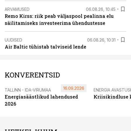
ARVAMUSED
06.08.26, 10:45
Remo Kirss: riik peab väljaspool pealinna elu
säilitamiseks investeerima ühendustesse
UUDISED
06.08.26, 10:31
Air Baltic tühistab talviseid lende
KONVERENTSID
16.09.2026
TALLINN - IDA-VIRUMAA
ENERGIA AVASTUS
Energiasäästlikud lahendused
Kriisikindluse
2026