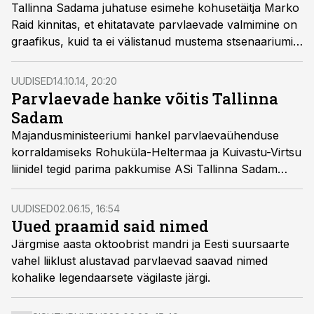
Tallinna Sadama juhatuse esimehe kohusetäitja Marko
Raid kinnitas, et ehitatavate parvlaevade valmimine on
graafikus, kuid ta ei välistanud mustema stsenaariumi
korral tuleval aastal ka ajutiselt rendilaevade
liiniletoomist, kirjutas Meie Maa.
UUDISED
14.10.14, 20:20
Parvlaevade hanke võitis Tallinna
Sadam
Majandusministeeriumi hankel parvlaevaühenduse
korraldamiseks Rohuküla-Heltermaa ja Kuivastu-Virtsu
liinidel tegid parima pakkumise ASi Tallinna Sadam
tütarfirmad OÜ TS laevad ja OÜ TS Shipping.
UUDISED
02.06.15, 16:54
Uued praamid said nimed
Järgmise aasta oktoobrist mandri ja Eesti suursaarte
vahel liiklust alustavad parvlaevad saavad nimed
kohalike legendaarsete vägilaste järgi.