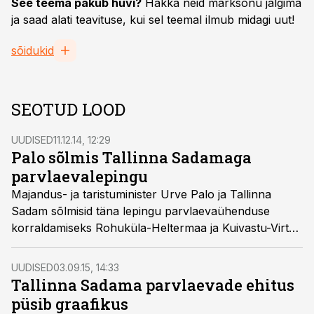
See teema pakub huvi?
Hakka neid märksõnu jälgima
ja saad alati teavituse, kui sel teemal ilmub midagi uut!
sõidukid
SEOTUD LOOD
UUDISED
11.12.14, 12:29
Palo sõlmis Tallinna Sadamaga
parvlaevalepingu
Majandus- ja taristuminister Urve Palo ja Tallinna
Sadam sõlmisid täna lepingu parvlaevaühenduse
korraldamiseks Rohuküla-Heltermaa ja Kuivastu-Virtsu
liinidel.
UUDISED
03.09.15, 14:33
Tallinna Sadama parvlaevade ehitus
püsib graafikus