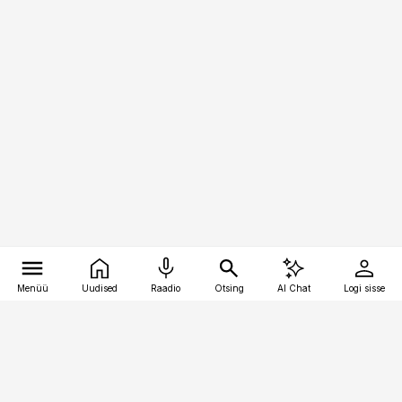
Menüü
Uudised
Raadio
Otsing
AI Chat
Logi sisse
Vana-Lõuna 39/1, 19094 Tallinn
(+372) 667 0111