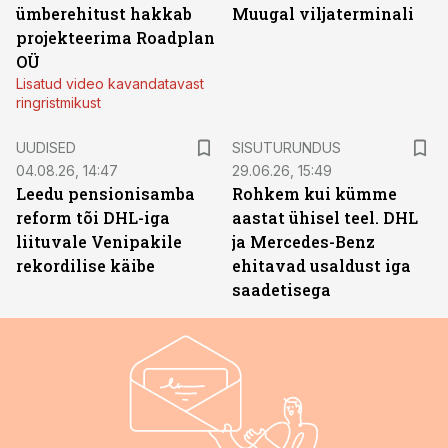
ümberehitust hakkab
Muugal viljaterminali
projekteerima Roadplan
OÜ
Lisatud video kavandatavast
ringristmikust
ST
UUDISED
SISUTURUNDUS
04.08.26, 14:47
29.06.26, 15:49
Leedu pensionisamba
Rohkem kui kümme
reform tõi DHL-iga
aastat ühisel teel. DHL
liituvale Venipakile
ja Mercedes-Benz
rekordilise käibe
ehitavad usaldust iga
saadetisega