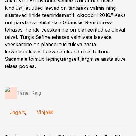
Allan Kiil. “Ehitustööde senine käik annab meile
kindlust, et uued laevad on tähtajaks valmis ning
alustavad liinide teenindamist 1. oktoobril 2016.” Kaks
uut parvlaeva ehitatakse Gdanskis Remontowa
tehases, nende veeskamine on planeeritud eeloleval
talvel. Türgis Sefine tehases valmivate laevade
veeskamine on planeeritud tuleva aasta
kevadkuudesse. Laevade üleandmine Tallinna
Sadamale toimub lepingujärgselt järgmise aasta suve
teises pooles.
Tanel Raig
Jaga
Vihja