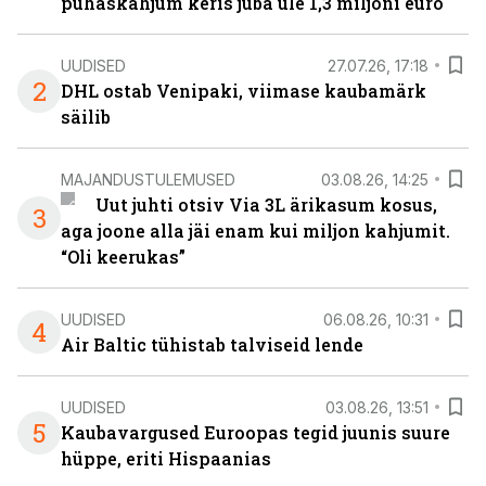
puhaskahjum keris juba üle 1,3 miljoni euro
UUDISED
27.07.26, 17:18
2
DHL ostab Venipaki, viimase kaubamärk
säilib
MAJANDUSTULEMUSED
03.08.26, 14:25
Uut juhti otsiv Via 3L ärikasum kosus,
3
aga joone alla jäi enam kui miljon kahjumit.
“Oli keerukas”
UUDISED
06.08.26, 10:31
4
Air Baltic tühistab talviseid lende
UUDISED
03.08.26, 13:51
5
Kaubavargused Euroopas tegid juunis suure
hüppe, eriti Hispaanias