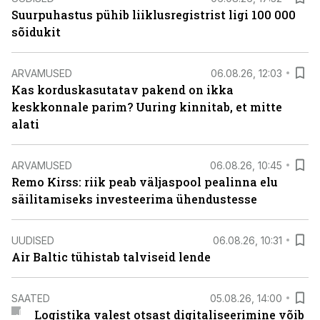
Suurpuhastus pühib liiklusregistrist ligi 100 000
sõidukit
ARVAMUSED
06.08.26, 12:03
Kas korduskasutatav pakend on ikka
keskkonnale parim? Uuring kinnitab, et mitte
alati
ARVAMUSED
06.08.26, 10:45
Remo Kirss: riik peab väljaspool pealinna elu
säilitamiseks investeerima ühendustesse
UUDISED
06.08.26, 10:31
Air Baltic tühistab talviseid lende
SAATED
05.08.26, 14:00
Logistika valest otsast digitaliseerimine võib