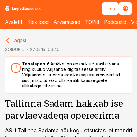
Telli
Avaleht
Kõik lood
Arvamused
TOPid
Podcastid
Vi
cebook
cebook
Tagasi
Twitter)
Twitter)
SÕIDUKID
27.05.15, 09:40
kedIn
kedIn
Tähelepanu!
Artikkel on enam kui 5 aastat vana
ning kuulub väljaande digitaalsesse arhiivi.
ail
ail
Väljaanne ei uuenda ega kaasajasta arhiveeritud
sisu, mistõttu võib olla vajalik kaasaegsete
k
k
allikatega tutvumine
Tallinna Sadam hakkab ise
parvlaevadega opereerima
AS-i Tallinna Sadama nõukogu otsustas, et mandri