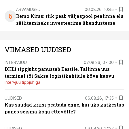
ARVAMUSED
06.08.26, 10:45
6
Remo Kirss: riik peab väljaspool pealinna elu
säilitamiseks investeerima ühendustesse
VIIMASED UUDISED
INTERVJUU
07.08.26, 07:00
DHLi tippjuht panustab Eestile. Tallinna uus
terminal tõi Saksa logistikahiiule kõva kasvu
Intervjuu tippjuhiga
UUDISED
06.08.26, 17:35
Kas suudad kriisi peatada enne, kui üks katkestus
paneb seisma kogu ettevõtte?
UUDISED
06.08.26, 17:32