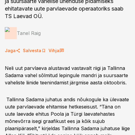
ja suursaarte vahelise ühenduse pidamiseks
ehitatavate uute parvlaevade operaatoriks saab
TS Laevad OÜ.
Tanel Raig
Jaga
Salvesta
Vihja
Neli uut parvlaeva alustavad vastavalt riigi ja Tallinna
Sadama vahel sõlmitud lepingule mandri ja suursaarte
vaheliste liinide teenindamist järgmise aasta oktoobris.
Tallinna Sadama juhatus andis nõukogule ka ülevaate
uute parvlaevade ehitamise hetkeseisust. “Täna on
uute laevade ehitus Poola ja Türgi laevatehastes
mõnevõrra isegi graafikust ees ja kõik sujub
plaanipäraselt,” kirjeldas Tallinna Sadama juhatuse liige