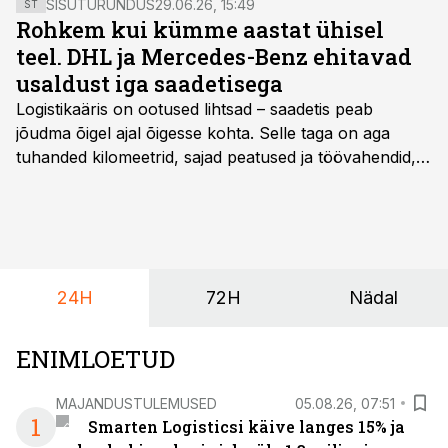
SISUTURUNDUS
29.06.26, 15:49
ST
Rohkem kui kümme aastat ühisel
teel. DHL ja Mercedes-Benz ehitavad
usaldust iga saadetisega
Logistikaäris on ootused lihtsad – saadetis peab
jõudma õigel ajal õigesse kohta. Selle taga on aga
tuhanded kilomeetrid, sajad peatused ja töövahendid,
mille peale peab saama alati kindel olla. Just seepärast
on DHL usaldanud Mercedes-Benzi tarbesõidukeid
juba enam kui kümme aastat ning koostöö Vehoga on
selle aja jooksul kujunenud oluliseks osaks ettevõtte
igapäevasest tööst.
24H
72H
Nädal
ENIMLOETUD
MAJANDUSTULEMUSED
05.08.26, 07:51
1
Smarten Logisticsi käive langes 15% ja