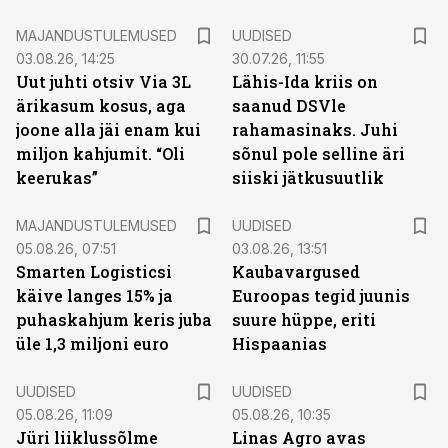
MAJANDUSTULEMUSED
UUDISED
03.08.26, 14:25
30.07.26, 11:55
Uut juhti otsiv Via 3L
Lähis-Ida kriis on
ärikasum kosus, aga
saanud DSVle
joone alla jäi enam kui
rahamasinaks. Juhi
miljon kahjumit. “Oli
sõnul pole selline äri
keerukas”
siiski jätkusuutlik
MAJANDUSTULEMUSED
UUDISED
05.08.26, 07:51
03.08.26, 13:51
Smarten Logisticsi
Kaubavargused
käive langes 15% ja
Euroopas tegid juunis
puhaskahjum keris juba
suure hüppe, eriti
üle 1,3 miljoni euro
Hispaanias
UUDISED
UUDISED
05.08.26, 11:09
05.08.26, 10:35
Jüri liiklussõlme
Linas Agro avas