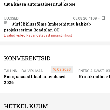
tuua kaasa automatiseeritud kaose
UUDISED
05.08.26, 11:09
Jüri liiklussõlme ümberehitust hakkab
projekteerima Roadplan OÜ
Lisatud video kavandatavast ringristmikust
KONVERENTSID
16.09.2026
TALLINN - IDA-VIRUMAA
ENERGIA AVASTUS
Energiasäästlikud lahendused
Kriisikindluse
2026
HETKEL KUUM