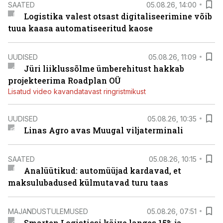
SAATED
05.08.26, 14:00
Logistika valest otsast digitaliseerimine võib
tuua kaasa automatiseeritud kaose
UUDISED
05.08.26, 11:09
Jüri liiklussõlme ümberehitust hakkab
projekteerima Roadplan OÜ
Lisatud video kavandatavast ringristmikust
UUDISED
05.08.26, 10:35
Linas Agro avas Muugal viljaterminali
SAATED
05.08.26, 10:15
Analüütikud: automüüjad kardavad, et
maksulubadused külmutavad turu taas
MAJANDUSTULEMUSED
05.08.26, 07:51
Smarten Logisticsi käive langes 15% ja