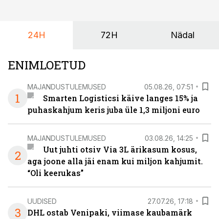
juba enam kui kümme aastat ning koostöö Vehoga on
selle aja jooksul kujunenud oluliseks osaks ettevõtte
igapäevasest tööst.
24H
72H
Nädal
ENIMLOETUD
MAJANDUSTULEMUSED
05.08.26, 07:51
1
Smarten Logisticsi käive langes 15% ja
puhaskahjum keris juba üle 1,3 miljoni euro
MAJANDUSTULEMUSED
03.08.26, 14:25
Uut juhti otsiv Via 3L ärikasum kosus,
2
aga joone alla jäi enam kui miljon kahjumit.
“Oli keerukas”
UUDISED
27.07.26, 17:18
3
DHL ostab Venipaki, viimase kaubamärk