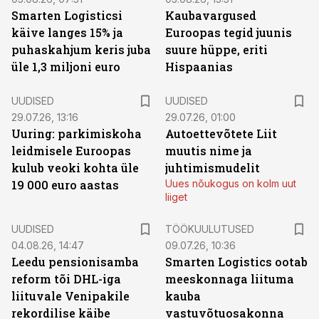
Smarten Logisticsi
Kaubavargused
käive langes 15% ja
Euroopas tegid juunis
puhaskahjum keris juba
suure hüppe, eriti
üle 1,3 miljoni euro
Hispaanias
UUDISED
UUDISED
29.07.26, 13:16
29.07.26, 01:00
Uuring: parkimiskoha
Autoettevõtete Liit
leidmisele Euroopas
muutis nime ja
kulub veoki kohta üle
juhtimismudelit
19 000 euro aastas
Uues nõukogus on kolm uut
liiget
ST
UUDISED
TÖÖKUULUTUSED
04.08.26, 14:47
09.07.26, 10:36
Leedu pensionisamba
Smarten Logistics ootab
reform tõi DHL-iga
meeskonnaga liituma
liituvale Venipakile
kauba
rekordilise käibe
vastuvõtuosakonna