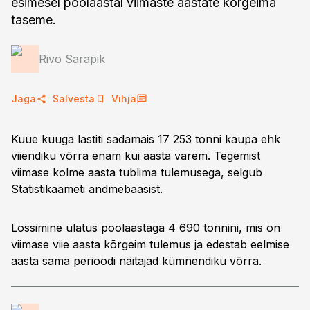
esimesel poolaastal viimaste aastate kõrgeima
taseme.
Rivo Sarapik
Jaga
Salvesta
Vihja
Kuue kuuga lastiti sadamais 17 253 tonni kaupa ehk
viiendiku võrra enam kui aasta varem. Tegemist
viimase kolme aasta tublima tulemusega, selgub
Statistikaameti andmebaasist.
Lossimine ulatus poolaastaga 4 690 tonnini, mis on
viimase viie aasta kõrgeim tulemus ja edestab eelmise
aasta sama perioodi näitajad kümnendiku võrra.