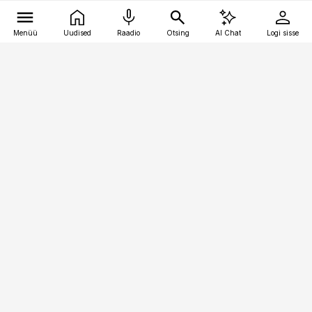
Menüü
Uudised
Raadio
Otsing
AI Chat
Logi sisse
Vana-Lõuna 39/1, 19094 Tallinn
(+372) 667 0111
logistikauudised@logistikauudised.ee
Telli
Reklaam
Firmast
Sisu kasutamisõigused
Ajakirjaniku
eetikakoodeks
Üldtingimused
Privaatsustingimused
Küpsiste poliitika
KKK
Eesti Meediaettevõtete
Eelistuste haldamine