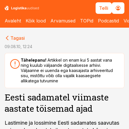
Telli
Avaleht
Kõik lood
Arvamused
TOPid
Podcastid
Vi
cebook
cebook
Tagasi
Twitter)
Twitter)
09.08.10, 12:24
kedIn
kedIn
Tähelepanu!
Artikkel on enam kui 5 aastat vana
ning kuulub väljaande digitaalsesse arhiivi.
ail
ail
Väljaanne ei uuenda ega kaasajasta arhiveeritud
sisu, mistõttu võib olla vajalik kaasaegsete
k
k
allikatega tutvumine
Eesti sadamatel viimaste
aastate töisemad ajad
Lastimine ja lossimine Eesti sadamates saavutas