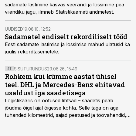
sadamate lastimine kasvas veerandi ja lossimine pea
viiendiku jagu, ilmneb Statistikaameti andmetest.
UUDISED
19.08.10, 12:52
Sadamatel endiselt rekordiliselt tööd
Eesti sadamate lastimise ja lossimise mahud ulatusid ka
juulis rekordtasemetele.
SISUTURUNDUS
29.06.26, 15:49
ST
Rohkem kui kümme aastat ühisel
teel. DHL ja Mercedes-Benz ehitavad
usaldust iga saadetisega
Logistikaäris on ootused lihtsad – saadetis peab
jõudma õigel ajal õigesse kohta. Selle taga on aga
tuhanded kilomeetrid, sajad peatused ja töövahendid,
mille peale peab saama alati kindel olla. Just seepärast
on DHL usaldanud Mercedes-Benzi tarbesõidukeid