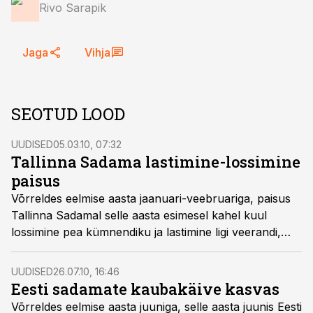
Rivo Sarapik
Jaga
Vihja
SEOTUD LOOD
UUDISED
05.03.10, 07:32
Tallinna Sadama lastimine-lossimine
paisus
Võrreldes eelmise aasta jaanuari-veebruariga, paisus
Tallinna Sadamal selle aasta esimesel kahel kuul
lossimine pea kümnendiku ja lastimine ligi veerandi,
ilmneb sadama tulemustest.
UUDISED
26.07.10, 16:46
Eesti sadamate kaubakäive kasvas
Võrreldes eelmise aasta juuniga, selle aasta juunis Eesti