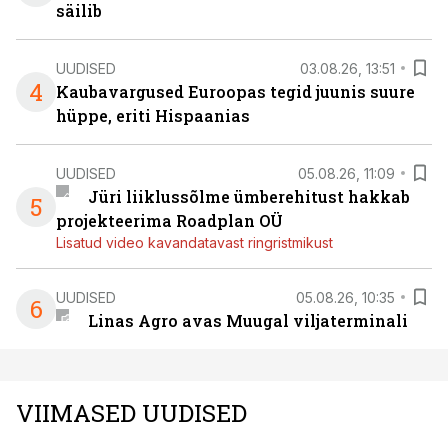
säilib
UUDISED
03.08.26, 13:51
4
Kaubavargused Euroopas tegid juunis suure
hüppe, eriti Hispaanias
UUDISED
05.08.26, 11:09
Jüri liiklussõlme ümberehitust hakkab
5
projekteerima Roadplan OÜ
Lisatud video kavandatavast ringristmikust
UUDISED
05.08.26, 10:35
6
Linas Agro avas Muugal viljaterminali
VIIMASED UUDISED