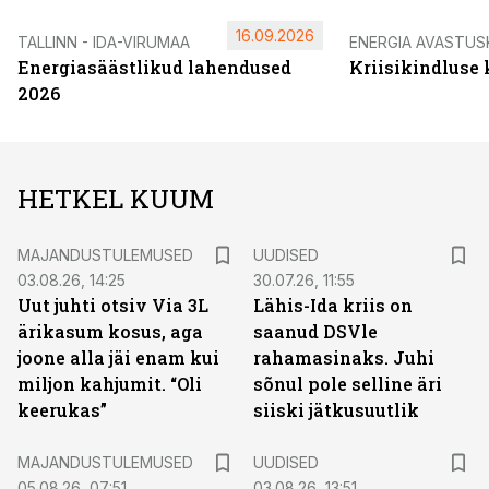
16.09.2026
TALLINN - IDA-VIRUMAA
ENERGIA AVASTUS
Energiasäästlikud lahendused
Kriisikindluse
2026
HETKEL KUUM
MAJANDUSTULEMUSED
UUDISED
03.08.26, 14:25
30.07.26, 11:55
Uut juhti otsiv Via 3L
Lähis-Ida kriis on
ärikasum kosus, aga
saanud DSVle
joone alla jäi enam kui
rahamasinaks. Juhi
miljon kahjumit. “Oli
sõnul pole selline äri
keerukas”
siiski jätkusuutlik
MAJANDUSTULEMUSED
UUDISED
05.08.26, 07:51
03.08.26, 13:51