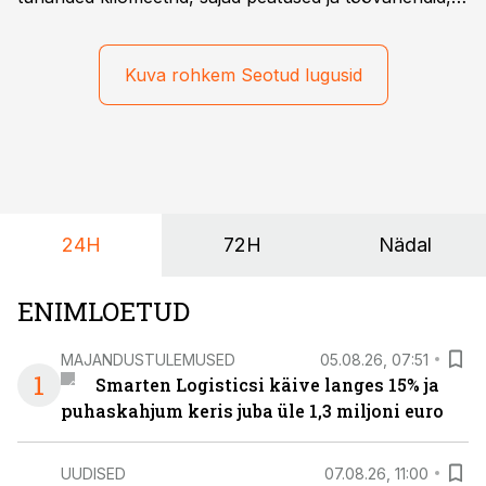
mille peale peab saama alati kindel olla. Just seepärast
on DHL usaldanud Mercedes-Benzi tarbesõidukeid
juba enam kui kümme aastat ning koostöö Vehoga on
Kuva rohkem Seotud lugusid
selle aja jooksul kujunenud oluliseks osaks ettevõtte
igapäevasest tööst.
24H
72H
Nädal
ENIMLOETUD
MAJANDUSTULEMUSED
05.08.26, 07:51
1
Smarten Logisticsi käive langes 15% ja
puhaskahjum keris juba üle 1,3 miljoni euro
UUDISED
07.08.26, 11:00