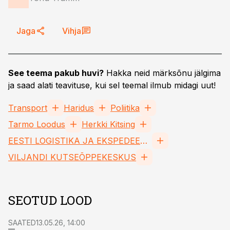
Jaga
Vihja
See teema pakub huvi?
Hakka neid märksõnu jälgima
ja saad alati teavituse, kui sel teemal ilmub midagi uut!
Transport
Haridus
Poliitika
Tarmo Loodus
Herkki Kitsing
EESTI LOGISTIKA JA EKSPEDEERIMISE ASSOTSIATSIOON MTÜ
VILJANDI KUTSEÕPPEKESKUS
SEOTUD LOOD
SAATED
13.05.26, 14:00