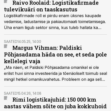
Raivo Roolaid: Logistikafirmade
tulevikuäri on taaskasutus
Logistikafirmade roll ei piirdu enam üksnes kaupade
vedamise, ladustamise ja pakiautomaati toimetamisega.
Üha enam liigub sektor sinna, kus tuleb hallata ka
toodete tagastusi, parandamist, uuesti kasutusse
suunamist ja lõpuks ka vastutustundlikku utiliseerimist.
SAATED
14.05.25, 14:00
Ehk logistikafirmad muutuvad omamoodi
Margus Vihman: Paldiski
taaskasutuskeskusteks, leiab SmartPosti laologistika
Põhjasadama häda on see, et seda pole
direktor Raivo Roolaid.
kellelegi vaja
„Ma näen, et Paldiski Põhjasadama omanikel ei ole
erilist huvi sinna investeerida ja tõenäoliselt toimub seal
mingil hetkel omanikuvahetus. Probleem on aga selles,
et kellelegi pole seda sadamat vaja. Ka meile mitte,“
tunnistas Paldiski Lõunasadama omanikfirma AS
SAATED
15.04.26, 14:08
Tallinna Sadam juhatuse liige ja kommertsjuht Margus
Rimi logistikajuhid: 150 000 km
Vihman.
aastas vähem sõite on juba kokkuhoid