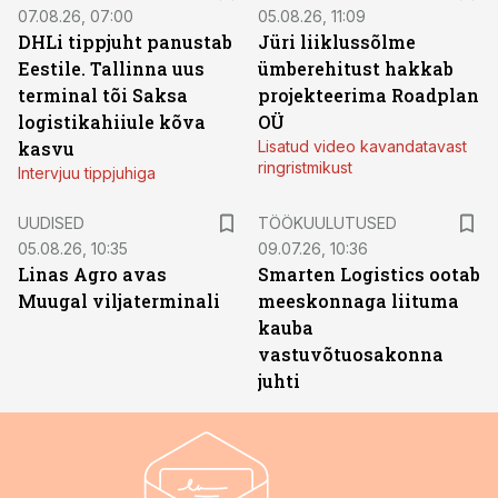
07.08.26, 07:00
05.08.26, 11:09
DHLi tippjuht panustab
Jüri liiklussõlme
Eestile. Tallinna uus
ümberehitust hakkab
terminal tõi Saksa
projekteerima Roadplan
logistikahiiule kõva
OÜ
kasvu
Lisatud video kavandatavast
ringristmikust
Intervjuu tippjuhiga
ST
UUDISED
TÖÖKUULUTUSED
05.08.26, 10:35
09.07.26, 10:36
Linas Agro avas
Smarten Logistics ootab
Muugal viljaterminali
meeskonnaga liituma
kauba
vastuvõtuosakonna
juhti