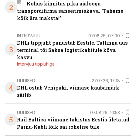
Kohus kinnitas pika ajalooga
2
transpordifirma saneerimiskava. “Tahame
kõik ära maksta!”
INTERVJUU
07.08.26, 07:00
DHLi tippjuht panustab Eestile. Tallinna uus
3
terminal tõi Saksa logistikahiiule kõva
kasvu
Intervjuu tippjuhiga
UUDISED
27.07.26, 17:18
4
DHL ostab Venipaki, viimase kaubamärk
säilib
UUDISED
07.08.26, 10:53
5
Rail Baltica viimane takistus Eestis ületatud:
Pärnu-Kabli lõik sai rohelise tule