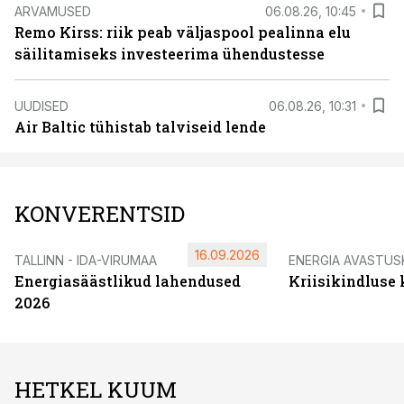
ARVAMUSED
06.08.26, 10:45
Remo Kirss: riik peab väljaspool pealinna elu
säilitamiseks investeerima ühendustesse
UUDISED
06.08.26, 10:31
Air Baltic tühistab talviseid lende
KONVERENTSID
16.09.2026
TALLINN - IDA-VIRUMAA
ENERGIA AVASTUS
Energiasäästlikud lahendused
Kriisikindluse
2026
HETKEL KUUM