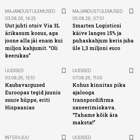
MAJANDUSTULEMUSED
MAJANDUSTULEMUSED
03.08.26, 14:25
05.08.26, 07:51
Uut juhti otsiv Via 3L
Smarten Logisticsi
ärikasum kosus, aga
käive langes 15% ja
joone alla jäi enam kui
puhaskahjum keris juba
miljon kahjumit. “Oli
üle 1,3 miljoni euro
keerukas”
UUDISED
UUDISED
03.08.26, 13:51
07.08.26, 11:00
Kaubavargused
Kohus kinnitas pika
Euroopas tegid juunis
ajalooga
suure hüppe, eriti
transpordifirma
Hispaanias
saneerimiskava.
“Tahame kõik ära
maksta!”
INTERVJUU
UUDISED