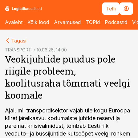
Telli
Avaleht
Kõik lood
Arvamused
TOPid
Podcastid
Vi
cebook
cebook
Tagasi
Twitter)
Twitter)
TRANSPORT
10.06.26, 14:00
Veokijuhtide puudus pole
kedIn
kedIn
riigile probleem,
ail
ail
koolitusraha tõmmati veelgi
k
k
koomale
Ajal, mil transpordisektor vajab üle kogu Euroopa
kiiret järelkasvu, kodumaiste juhtide reservi ja
paremat kriisivalmidust, tõmbab Eesti riik
veoauto- ja bussijuhtide kutseõpet veelgi rohkem