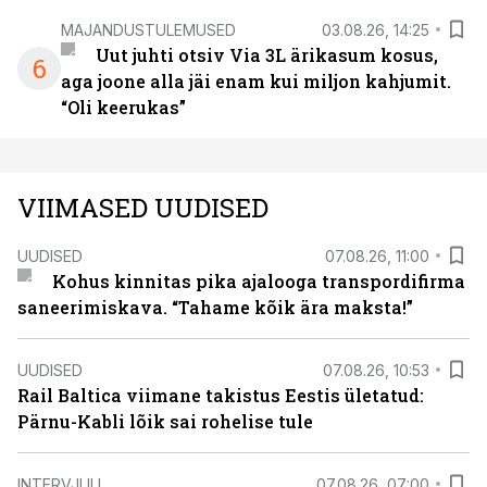
MAJANDUSTULEMUSED
03.08.26, 14:25
Uut juhti otsiv Via 3L ärikasum kosus,
6
aga joone alla jäi enam kui miljon kahjumit.
“Oli keerukas”
VIIMASED UUDISED
UUDISED
07.08.26, 11:00
Kohus kinnitas pika ajalooga transpordifirma
saneerimiskava. “Tahame kõik ära maksta!”
UUDISED
07.08.26, 10:53
Rail Baltica viimane takistus Eestis ületatud:
Pärnu-Kabli lõik sai rohelise tule
INTERVJUU
07.08.26, 07:00