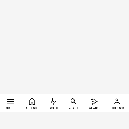
Menüü
Uudised
Raadio
Otsing
AI Chat
Logi sisse