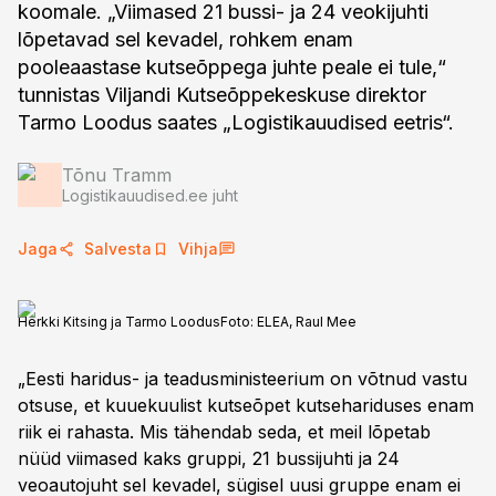
koomale. „Viimased 21 bussi- ja 24 veokijuhti
lõpetavad sel kevadel, rohkem enam
pooleaastase kutseõppega juhte peale ei tule,“
tunnistas Viljandi Kutseõppekeskuse direktor
Tarmo Loodus saates „Logistikauudised eetris“.
Tõnu Tramm
Logistikauudised.ee juht
Jaga
Salvesta
Vihja
Herkki Kitsing ja Tarmo Loodus
Foto:
ELEA, Raul Mee
„Eesti haridus- ja teadusministeerium on võtnud vastu
otsuse, et kuuekuulist kutseõpet kutsehariduses enam
riik ei rahasta. Mis tähendab seda, et meil lõpetab
nüüd viimased kaks gruppi, 21 bussijuhti ja 24
veoautojuht sel kevadel, sügisel uusi gruppe enam ei