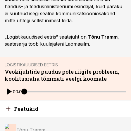
haridus- ja teadusministeeriumi esindajal, kuid paraku
ei suutnud isegi sealne kommunikatsiooniosakond
mitte ühtegi sellist inimest leida.
„Logistikauudised eetris“ saatejuht on
Tõnu Tramm
,
saatesarja toob kuulajateni
Laomaailm
.
LOGISTIKAUUDISED EETRIS
Veokijuhtide puudus pole riigile probleem,
koolitusraha tõmmati veelgi koomale
00:00
Peatükid
Tõnu Tramm