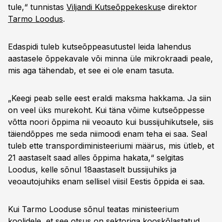
tule,“ tunnistas
Viljandi Kutseõppekeskus
e direktor
Tarmo Loodus
.
Edaspidi tuleb kutseõppeasutustel leida lahendus
aastasele õppekavale või minna üle mikrokraadi peale,
mis aga tähendab, et see ei ole enam tasuta.
„Keegi peab selle eest eraldi maksma hakkama. Ja siin
on veel üks murekoht. Kui täna võime kutseõppesse
võtta noori õppima nii veoauto kui bussijuhikutsele, siis
täiendõppes me seda niimoodi enam teha ei saa. Seal
tuleb ette transpordiministeeriumi määrus, mis ütleb, et
21 aastaselt saad alles õppima hakata,“ selgitas
Loodus, kelle sõnul 18aastaselt bussijuhiks ja
veoautojuhiks enam sellisel viisil Eestis õppida ei saa.
Kui Tarmo Looduse sõnul teatas ministeerium
koolidele, et see otsus on sektoriga kooskõlastatud,