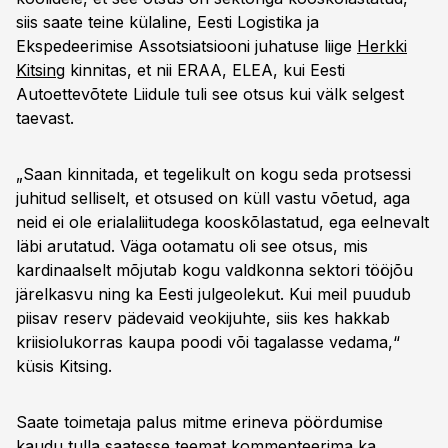
siis saate teine külaline, Eesti Logistika ja
Ekspedeerimise Assotsiatsiooni juhatuse liige
Herkki
Kitsing
kinnitas, et nii ERAA, ELEA, kui Eesti
Autoettevõtete Liidule tuli see otsus kui välk selgest
taevast.
„Saan kinnitada, et tegelikult on kogu seda protsessi
juhitud selliselt, et otsused on küll vastu võetud, aga
neid ei ole erialaliitudega kooskõlastatud, ega eelnevalt
läbi arutatud. Väga ootamatu oli see otsus, mis
kardinaalselt mõjutab kogu valdkonna sektori tööjõu
järelkasvu ning ka Eesti julgeolekut. Kui meil puudub
piisav reserv pädevaid veokijuhte, siis kes hakkab
kriisiolukorras kaupa poodi või tagalasse vedama,“
küsis Kitsing.
Saate toimetaja palus mitme erineva pöördumise
kaudu tulla saatesse teemat kommenteerima ka