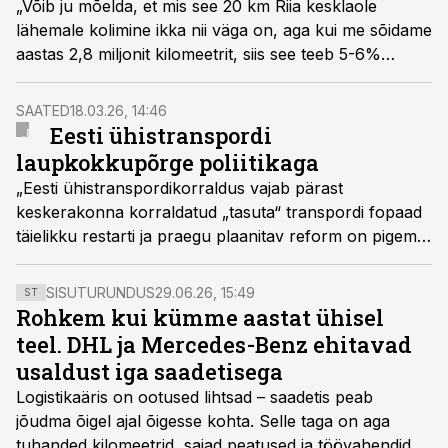
„Võib ju mõelda, et mis see 20 km Riia kesklaole
lähemale kolimine ikka nii väga on, aga kui me sõidame
aastas 2,8 miljonit kilomeetrit, siis see teeb 5-6%
vähem kilomeetreid,“ nentis Rimi Eesti tarneahelajuht
Taavi Kivisalu saates „Logistikauudised eetris“.
SAATED
18.03.26, 14:46
Eesti ühistranspordi
laupkokkupõrge poliitikaga
„Eesti ühistranspordikorraldus vajab pärast
keskerakonna korraldatud „tasuta“ transpordi fopaad
täielikku restarti ja praegu plaanitav reform on pigem
süsteemiuuendus, mis ei muuda mitte midagi seni, kuni
ühistranspordi üle otsustamine on poliitikute kätes.“
SISUTURUNDUS
29.06.26, 15:49
ST
Selline oli läinud nädalal toimunud konverentsi
Rohkem kui kümme aastat ühisel
„Transport ja liikuvus 2026“ lühikokkuvõte ja sama
teel. DHL ja Mercedes-Benz ehitavad
tõdeti ka värskes „Logistikauudised eetris“
usaldust iga saadetisega
raadiosaates.
Logistikaäris on ootused lihtsad – saadetis peab
jõudma õigel ajal õigesse kohta. Selle taga on aga
tuhanded kilomeetrid, sajad peatused ja töövahendid,