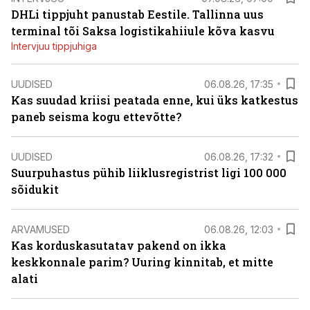
DHLi tippjuht panustab Eestile. Tallinna uus
terminal tõi Saksa logistikahiiule kõva kasvu
Intervjuu tippjuhiga
UUDISED
06.08.26, 17:35
Kas suudad kriisi peatada enne, kui üks katkestus
paneb seisma kogu ettevõtte?
UUDISED
06.08.26, 17:32
Suurpuhastus pühib liiklusregistrist ligi 100 000
sõidukit
ARVAMUSED
06.08.26, 12:03
Kas korduskasutatav pakend on ikka
keskkonnale parim? Uuring kinnitab, et mitte
alati