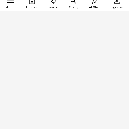
Menüü
Uudised
Raadio
Otsing
AI Chat
Logi sisse
Vana-Lõuna 39/1, 19094 Tallinn
(+372) 667 0111
logistikauudised@logistikauudised.ee
Telli
Reklaam
Firmast
Sisu kasutamisõigused
Ajakirjaniku
eetikakoodeks
Üldtingimused
Privaatsustingimused
Küpsiste poliitika
KKK
Eesti Meediaettevõtete
Eelistuste haldamine
Liit