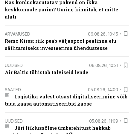
Kas korduskasutatav pakend on ikka
keskkonnale parim? Uuring kinnitab, et mitte
alati
ARVAMUSED
06.08.26, 10:45
Remo Kirss: riik peab väljaspool pealinna elu
säilitamiseks investeerima ühendustesse
UUDISED
06.08.26, 10:31
Air Baltic tühistab talviseid lende
SAATED
05.08.26, 14:00
Logistika valest otsast digitaliseerimine võib
tuua kaasa automatiseeritud kaose
UUDISED
05.08.26, 11:09
Jüri liiklussõlme ümberehitust hakkab