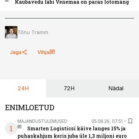
Kaubavedu läbi Venemaa on paras lotomäng
Tõnu Tramm
Jaga
Vihja
24H
72H
Nädal
ENIMLOETUD
MAJANDUSTULEMUSED
05.08.26, 07:51
1
Smarten Logisticsi käive langes 15% ja
puhaskahjum keris juba üle 1,3 miljoni euro