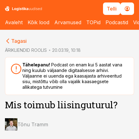
Telli
Avaleht
Kõik lood
Arvamused
TOPid
Podcastid
Vi
cebook
cebook
Tagasi
Twitter)
Twitter)
ÄRIKLIENDID ROOLIS
20.03.19, 10:18
kedIn
kedIn
Tähelepanu!
Podcast on enam kui 5 aastat vana
ning kuulub väljaande digitaalsesse arhiivi.
ail
ail
Väljaanne ei uuenda ega kaasajasta arhiveeritud
sisu, mistõttu võib olla vajalik kaasaegsete
k
k
allikatega tutvumine
Mis toimub liisinguturul?
Tõnu Tramm