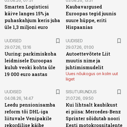
05.08.26, 07:51
03.08.26, 13:51
Smarten Logisticsi
Kaubavargused
käive langes 15% ja
Euroopas tegid juunis
puhaskahjum keris juba
suure hüppe, eriti
üle 1,3 miljoni euro
Hispaanias
UUDISED
UUDISED
29.07.26, 13:16
29.07.26, 01:00
Uuring: parkimiskoha
Autoettevõtete Liit
leidmisele Euroopas
muutis nime ja
kulub veoki kohta üle
juhtimismudelit
19 000 euro aastas
Uues nõukogus on kolm uut
liiget
ST
UUDISED
SISUTURUNDUS
04.08.26, 14:47
21.07.26, 09:50
Leedu pensionisamba
Kui lihtsalt kaubikust
reform tõi DHL-iga
ei piisa: Mercedes-Benz
liituvale Venipakile
Sprinter sõidutab noori
rekordilise käibe
Eesti motokrossitalente