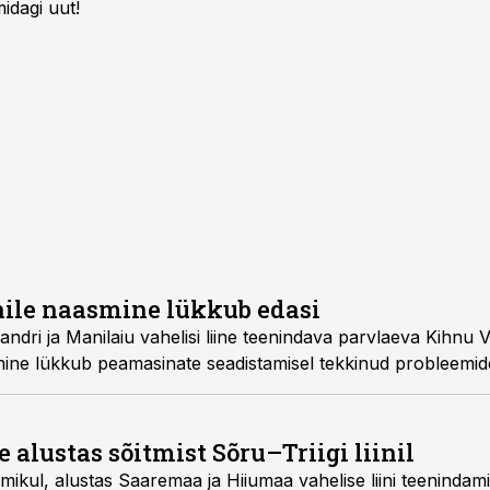
idagi uut!
nile naasmine lükkub edasi
ndri ja Manilaiu vahelisi liine teenindava parvlaeva Kihnu V
smine lükkub peamasinate seadistamisel tekkinud probleemide
alustas sõitmist Sõru–Triigi liinil
mikul, alustas Saaremaa ja Hiiumaa vahelise liini teenindam