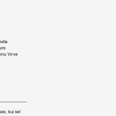
ille
umi
hnu Virve
se, kui sel