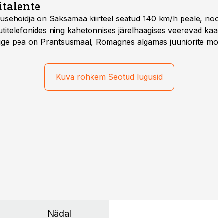
italente
iirusehoidja on Saksamaa kiirteel seatud 140 km/h peale, no
titelefonides ning kahetonnises järelhaagises veerevad kaas
Õige pea on Prantsusmaal, Romagnes algamas juuniorite mo
d.
Kuva rohkem Seotud lugusid
Nädal