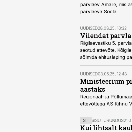
parvlaev Amalie, mis as
parvlaeva Soela.
UUDISED
28.08.25, 10:32
Viiendat parvla
Riigilaevastiku 5. parv
seotud ettevõte. Kõigil
sõlmida ehitusleping p
UUDISED
08.05.25, 12:48
Ministeerium pi
aastaks
Regionaal- ja Põllumaj
ettevõttega AS Kihnu V
ST
SISUTURUNDUS
21.0
Kui lihtsalt kau