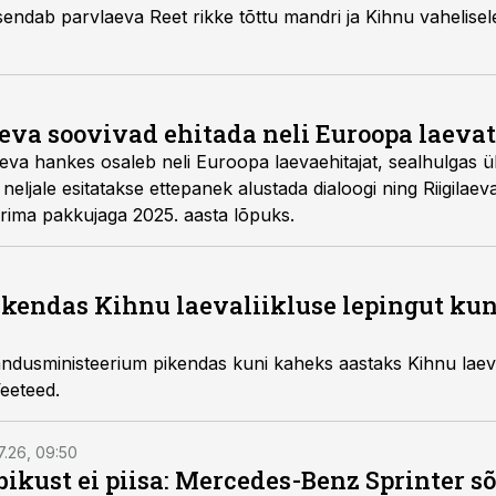
endab parvlaeva Reet rikke tõttu mandri ja Kihnu vahelisele 
eva soovivad ehitada neli Euroopa laeva
laeva hankes osaleb neli Euroopa laevaehitajat, sealhulgas ük
e neljale esitatakse ettepanek alustada dialoogi ning Riigila
arima pakkujaga 2025. aasta lõpuks.
kendas Kihnu laevaliikluse lepingut ku
andusministeerium pikendas kuni kaheks aastaks Kihnu laeva
eeteed.
7.26, 09:50
bikust ei piisa: Mercedes-Benz Sprinter s