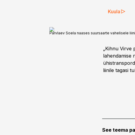
Kuula
Parvlaev Soela naases suursaarte vahelisele liini
„Kihnu Virve 
lahendamise n
ühistranspord
liinile tagasi 
See teema pa