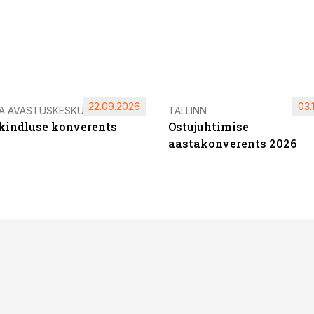
22.09.2026
03.
IA AVASTUSKESKUS
TALLINN
ikindluse konverents
Ostujuhtimise
aastakonverents 2026