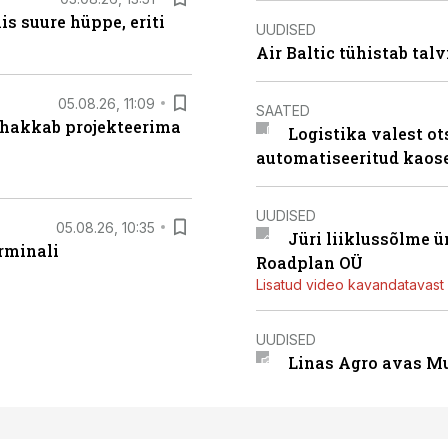
s suure hüppe, eriti
UUDISED
Air Baltic tühistab talv
05.08.26, 11:09
SAATED
 hakkab projekteerima
Logistika valest ot
automatiseeritud kaos
UUDISED
05.08.26, 10:35
Jüri liiklussõlme 
rminali
Roadplan OÜ
Lisatud video kavandatavast r
UUDISED
Linas Agro avas Mu