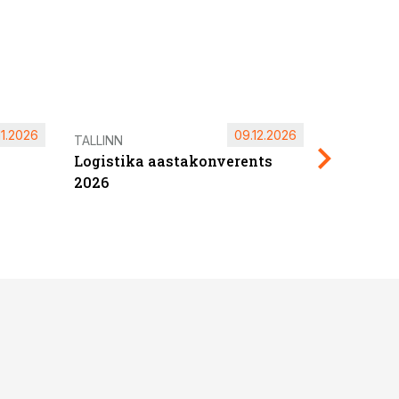
11.2026
09.12.2026
Pärnu ta
TALLINN
Logistika aastakonverents
2027
2026