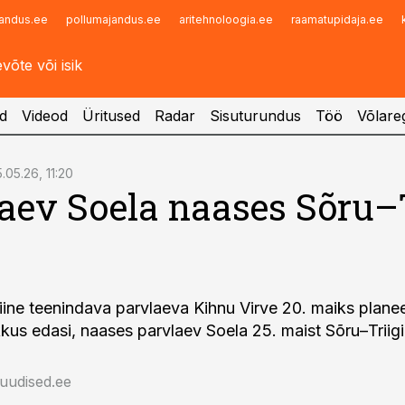
andus.ee
pollumajandus.ee
aritehnoloogia.ee
raamatupidaja.ee
Infopank
Radar
d
Videod
Üritused
Radar
Sisuturundus
Töö
Võlareg
.05.26, 11:20
aev Soela naases Sõru–T
iine teenindava parvlaeva Kihnu Virve 20. maiks planeeri
us edasi, naases parvlaev Soela 25. maist Sõru–Triigi l
auudised.ee