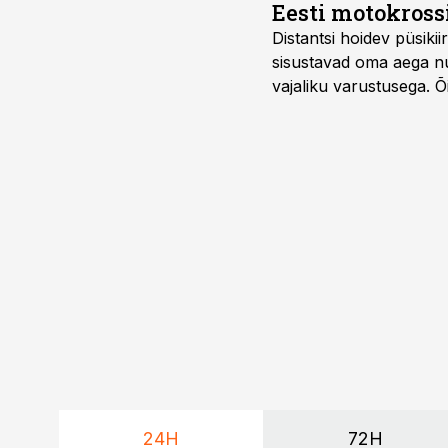
Eesti motokross
Distantsi hoidev püsik
sisustavad oma aega nu
vajaliku varustusega. 
maailmameistrivõistluse
24H
72H