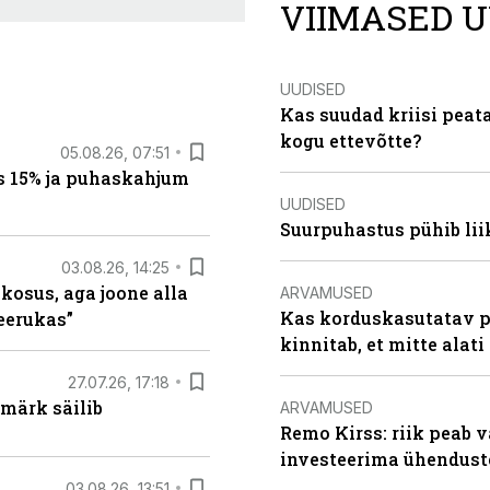
VIIMASED U
UUDISED
Kas suudad kriisi peat
kogu ettevõtte?
05.08.26, 07:51
s 15% ja puhaskahjum
UUDISED
Suurpuhastus pühib liik
03.08.26, 14:25
 kosus, aga joone alla
ARVAMUSED
Kas korduskasutatav p
keerukas”
kinnitab, et mitte alati
27.07.26, 17:18
märk säilib
ARVAMUSED
Remo Kirss: riik peab v
investeerima ühendust
03.08.26, 13:51