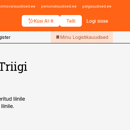
Iseteenindus
kinnisvarauudised.ee
personaliuudised.ee
palgauudised.ee
finant
Telli Logistikauudised
Küsi AI-lt
Telli
Logi sisse
ister
Minu Logistikauudised
riigi
tud liinile
iinile.