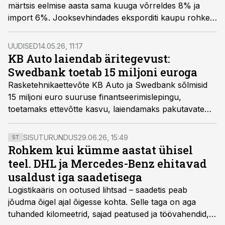
märtsis eelmise aasta sama kuuga võrreldes 8% ja
import 6%. Jooksevhindades eksporditi kaupu rohkem
kui 1,8 miljardi ja imporditi ligi 2,1 miljardi euro eest.
Eesti päritolu kaupu eksporditi märtsis rohkem kui
UUDISED
14.05.26, 11:17
aasta varem.
KB Auto laiendab äritegevust:
Swedbank toetab 15 miljoni euroga
Rasketehnikaettevõte KB Auto ja Swedbank sõlmisid
15 miljoni euro suuruse finantseerimislepingu,
toetamaks ettevõtte kasvu, laiendamaks pakutavate
teenuste mahtu ja arendamaks uusi ärisuundi.
SISUTURUNDUS
29.06.26, 15:49
ST
Rohkem kui kümme aastat ühisel
teel. DHL ja Mercedes-Benz ehitavad
usaldust iga saadetisega
Logistikaäris on ootused lihtsad – saadetis peab
jõudma õigel ajal õigesse kohta. Selle taga on aga
tuhanded kilomeetrid, sajad peatused ja töövahendid,