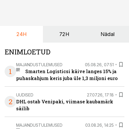
mille peale peab saama alati kindel olla. Just seepärast
on DHL usaldanud Mercedes-Benzi tarbesõidukeid
juba enam kui kümme aastat ning koostöö Vehoga on
selle aja jooksul kujunenud oluliseks osaks ettevõtte
igapäevasest tööst.
24H
72H
Nädal
ENIMLOETUD
MAJANDUSTULEMUSED
05.08.26, 07:51
1
Smarten Logisticsi käive langes 15% ja
puhaskahjum keris juba üle 1,3 miljoni euro
UUDISED
27.07.26, 17:18
2
DHL ostab Venipaki, viimase kaubamärk
säilib
MAJANDUSTULEMUSED
03.08.26, 14:25