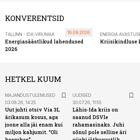
KONVERENTSID
16.09.2026
TALLINN - IDA-VIRUMAA
ENERGIA AVASTUS
Energiasäästlikud lahendused
Kriisikindluse
2026
HETKEL KUUM
MAJANDUSTULEMUSED
UUDISED
03.08.26, 14:25
30.07.26, 11:55
Uut juhti otsiv Via 3L
Lähis-Ida kriis on
ärikasum kosus, aga
saanud DSVle
joone alla jäi enam kui
rahamasinaks. Juhi
miljon kahjumit. “Oli
sõnul pole selline äri
keerukas”
siiski jätkusuutlik