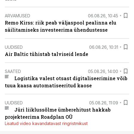
ARVAMUSED
06.08.26, 10:45
Remo Kirss: riik peab väljaspool pealinna elu
säilitamiseks investeerima ühendustesse
UUDISED
06.08.26, 10:31
Air Baltic tühistab talviseid lende
SAATED
05.08.26, 14:00
Logistika valest otsast digitaliseerimine võib
tuua kaasa automatiseeritud kaose
UUDISED
05.08.26, 11:09
Jüri liiklussõlme ümberehitust hakkab
projekteerima Roadplan OÜ
Lisatud video kavandatavast ringristmikust