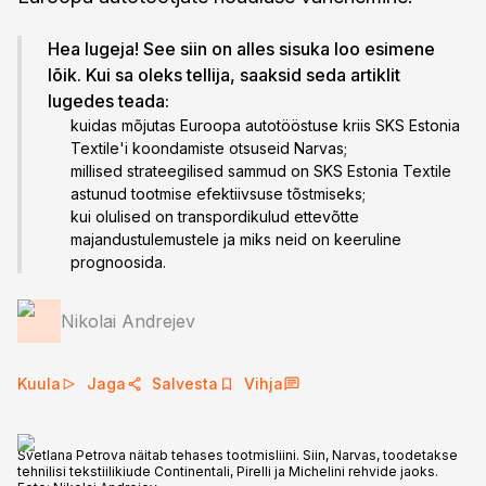
Hea lugeja! See siin on alles sisuka loo esimene
lõik. Kui sa oleks tellija, saaksid seda artiklit
lugedes teada:
kuidas mõjutas Euroopa autotööstuse kriis SKS Estonia
Textile'i koondamiste otsuseid Narvas;
millised strateegilised sammud on SKS Estonia Textile
astunud tootmise efektiivsuse tõstmiseks;
kui olulised on transpordikulud ettevõtte
majandustulemustele ja miks neid on keeruline
prognoosida.
Nikolai Andrejev
Kuula
Jaga
Salvesta
Vihja
Svetlana Petrova näitab tehases tootmisliini. Siin, Narvas, toodetakse
tehnilisi tekstiilikiude Continentali, Pirelli ja Michelini rehvide jaoks.