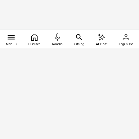
Menüü
Uudised
Raadio
Otsing
AI Chat
Logi sisse
Vana-Lõuna 39/1, 19094 Tallinn
(+372) 667 0111
logistikauudised@logistikauudised.ee
Telli
Reklaam
Firmast
Sisu kasutamisõigused
Ajakirjaniku