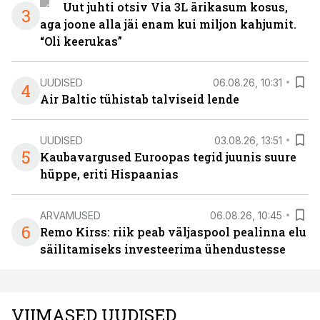
Uut juhti otsiv Via 3L ärikasum kosus,
3
aga joone alla jäi enam kui miljon kahjumit.
“Oli keerukas”
UUDISED
06.08.26, 10:31
4
Air Baltic tühistab talviseid lende
UUDISED
03.08.26, 13:51
5
Kaubavargused Euroopas tegid juunis suure
hüppe, eriti Hispaanias
ARVAMUSED
06.08.26, 10:45
6
Remo Kirss: riik peab väljaspool pealinna elu
säilitamiseks investeerima ühendustesse
VIIMASED UUDISED