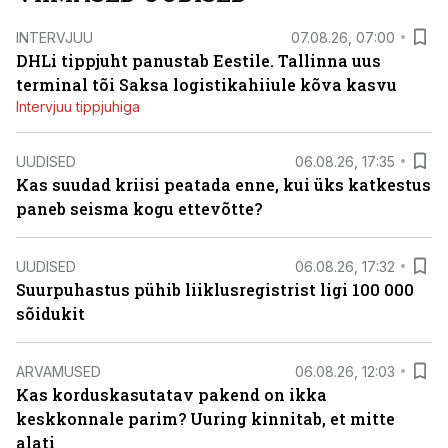
INTERVJUU
07.08.26, 07:00
DHLi tippjuht panustab Eestile. Tallinna uus
terminal tõi Saksa logistikahiiule kõva kasvu
Intervjuu tippjuhiga
UUDISED
06.08.26, 17:35
Kas suudad kriisi peatada enne, kui üks katkestus
paneb seisma kogu ettevõtte?
UUDISED
06.08.26, 17:32
Suurpuhastus pühib liiklusregistrist ligi 100 000
sõidukit
ARVAMUSED
06.08.26, 12:03
Kas korduskasutatav pakend on ikka
keskkonnale parim? Uuring kinnitab, et mitte
alati