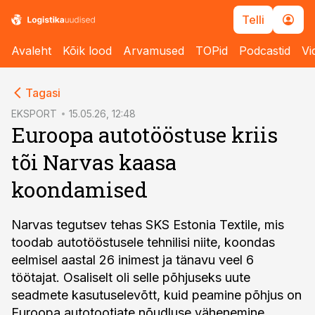
Telli
Avaleht
Kõik lood
Arvamused
TOPid
Podcastid
Vi
cebook
Tagasi
Twitter)
EKSPORT
15.05.26, 12:48
Euroopa autotööstuse kriis
kedIn
tõi Narvas kaasa
ail
koondamised
k
Narvas tegutsev tehas SKS Estonia Textile, mis
toodab autotööstusele tehnilisi niite, koondas
eelmisel aastal 26 inimest ja tänavu veel 6
töötajat. Osaliselt oli selle põhjuseks uute
seadmete kasutuselevõtt, kuid peamine põhjus on
Euroopa autotootjate nõudluse vähenemine.