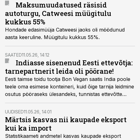
Maksumuudatused räsisid
autoturgu, Catweesi müügitulu
kukkus 55%
Hondade edasimüüja Catweesi jaoks oli möödunud
aasta keeruline. Müügitulu kukkus 55%.
SAATED
11.05.26, 14:12
Indiasse sisenenud Eesti ettevõtja:
tarnepartnerit leida oli pöörane!
Eesti taimse toidu tootja
Bon Vegan
saatis India poole
teele oma esimese konteineri, kuid õige tarnija leidmine
osutus pööraseks ülesandeks, tunnistas ettevõtte
tegevjuht
Karin Miller
.
UUDISED
11.05.26, 14:01
Märtsis kasvas nii kaupade eksport
kui ka import
Statistikaameti andmetel kasvas kaupade eksport