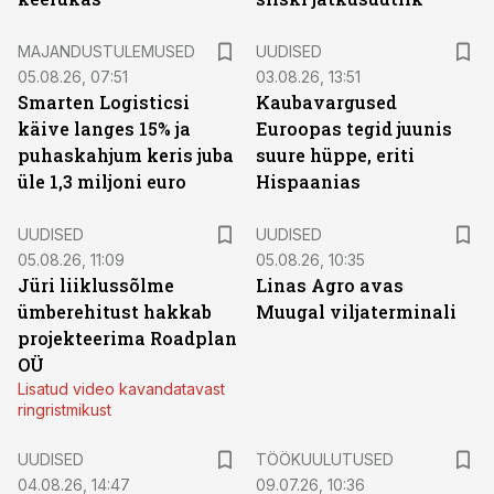
MAJANDUSTULEMUSED
UUDISED
05.08.26, 07:51
03.08.26, 13:51
Smarten Logisticsi
Kaubavargused
käive langes 15% ja
Euroopas tegid juunis
puhaskahjum keris juba
suure hüppe, eriti
üle 1,3 miljoni euro
Hispaanias
UUDISED
UUDISED
05.08.26, 11:09
05.08.26, 10:35
Jüri liiklussõlme
Linas Agro avas
ümberehitust hakkab
Muugal viljaterminali
projekteerima Roadplan
OÜ
Lisatud video kavandatavast
ringristmikust
ST
UUDISED
TÖÖKUULUTUSED
04.08.26, 14:47
09.07.26, 10:36