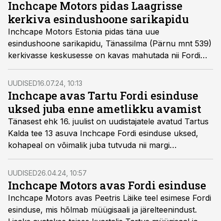
Inchcape Motors pidas Laagrisse
kerkiva esindushoone sarikapidu
Inchcape Motors Estonia pidas täna uue
esindushoone sarikapidu, Tänassilma (Pärnu mnt 539)
kerkivasse keskusesse on kavas mahutada nii Fordi
kui Mazda müügisalongid. Samuti hakatakse uues
hoones pakkuma järelteenindust Fordi, Mazda, BMW
UUDISED
16.07.24, 10:13
ja Mini sõidukitele.
Inchcape avas Tartu Fordi esinduse
uksed juba enne ametlikku avamist
Tänasest ehk 16. juulist on uudistajatele avatud Tartus
Kalda tee 13 asuva Inchcape Fordi esinduse uksed,
kohapeal on võimalik juba tutvuda nii margi
mudelivaliku kui saadaval olevate laoautodega.
UUDISED
26.04.24, 10:57
Inchcape Motors avas Fordi esinduse
Inchcape Motors avas Peetris Läike teel esimese Fordi
esinduse, mis hõlmab müügisaali ja järelteenindust.