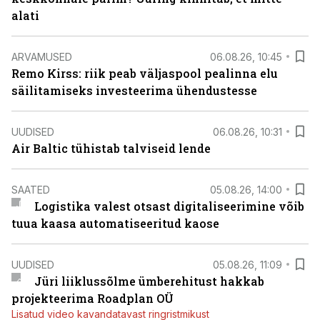
alati
ARVAMUSED
06.08.26, 10:45
Remo Kirss: riik peab väljaspool pealinna elu
säilitamiseks investeerima ühendustesse
UUDISED
06.08.26, 10:31
Air Baltic tühistab talviseid lende
SAATED
05.08.26, 14:00
Logistika valest otsast digitaliseerimine võib
tuua kaasa automatiseeritud kaose
UUDISED
05.08.26, 11:09
Jüri liiklussõlme ümberehitust hakkab
projekteerima Roadplan OÜ
Lisatud video kavandatavast ringristmikust