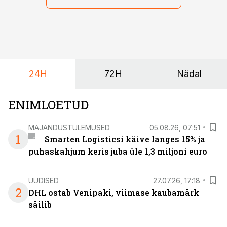
maailmameistrivõistlused.
24H
72H
Nädal
ENIMLOETUD
MAJANDUSTULEMUSED
05.08.26, 07:51
1
Smarten Logisticsi käive langes 15% ja
puhaskahjum keris juba üle 1,3 miljoni euro
UUDISED
27.07.26, 17:18
2
DHL ostab Venipaki, viimase kaubamärk
säilib