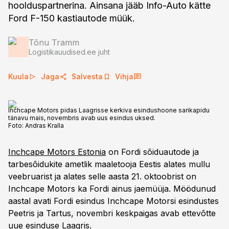
hoolduspartnerina. Ainsana jääb Info-Auto kätte
Ford F-150 kastiautode müük.
Tõnu Tramm
Logistikauudised.ee juht
Kuula
Jaga
Salvesta
Vihja
Inchcape Motors pidas Laagrisse kerkiva esindushoone sarikapidu
tänavu mais, novembris avab uus esindus uksed.
Foto:
Andras Kralla
Inchcape Motors Estonia
on Fordi sõiduautode ja
tarbesõidukite ametlik maaletooja Eestis alates mullu
veebruarist ja alates selle aasta 21. oktoobrist on
Inchcape Motors ka Fordi ainus jaemüüja. Möödunud
aastal avati Fordi esindus Inchcape Motorsi esindustes
Peetris ja Tartus, novembri keskpaigas avab ettevõtte
uue esinduse Laagris.