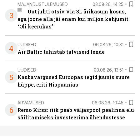
MAJANDUSTULEMUSED
03.08.26, 14:25
Uut juhti otsiv Via 3L ärikasum kosus,
3
aga joone alla jäi enam kui miljon kahjumit.
“Oli keerukas”
UUDISED
06.08.26, 10:31
4
Air Baltic tühistab talviseid lende
UUDISED
03.08.26, 13:51
5
Kaubavargused Euroopas tegid juunis suure
hüppe, eriti Hispaanias
ARVAMUSED
06.08.26, 10:45
6
Remo Kirss: riik peab väljaspool pealinna elu
säilitamiseks investeerima ühendustesse