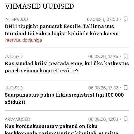
VIIMASED UUDISED
INTERVJUU
07.08.26, 07:00
DHLi tippjuht panustab Eestile. Tallinna uus
terminal tõi Saksa logistikahiiule kõva kasvu
Intervjuu tippjuhiga
UUDISED
06.08.26, 17:35
Kas suudad kriisi peatada enne, kui üks katkestus
paneb seisma kogu ettevõtte?
UUDISED
06.08.26, 17:32
Suurpuhastus pühib liiklusregistrist ligi 100 000
sõidukit
ARVAMUSED
06.08.26, 12:03
Kas korduskasutatav pakend on ikka
keskkonnale parim? Uuring kinnitab, et mitte