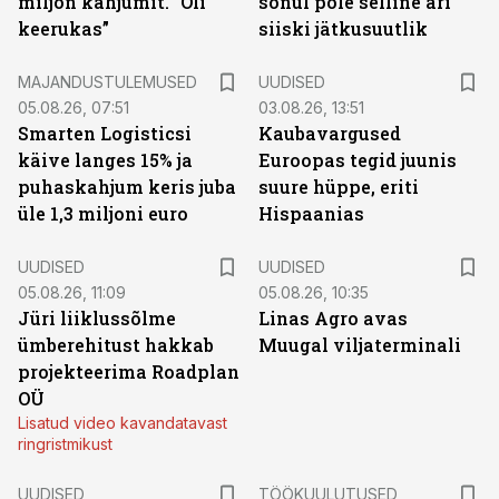
miljon kahjumit. “Oli
sõnul pole selline äri
keerukas”
siiski jätkusuutlik
MAJANDUSTULEMUSED
UUDISED
05.08.26, 07:51
03.08.26, 13:51
Smarten Logisticsi
Kaubavargused
käive langes 15% ja
Euroopas tegid juunis
puhaskahjum keris juba
suure hüppe, eriti
üle 1,3 miljoni euro
Hispaanias
UUDISED
UUDISED
05.08.26, 11:09
05.08.26, 10:35
Jüri liiklussõlme
Linas Agro avas
ümberehitust hakkab
Muugal viljaterminali
projekteerima Roadplan
OÜ
Lisatud video kavandatavast
ringristmikust
ST
UUDISED
TÖÖKUULUTUSED