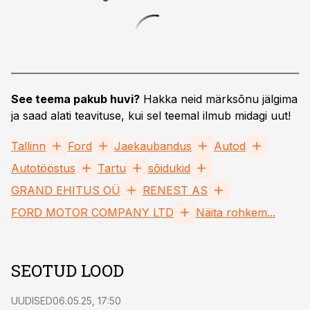
See teema pakub huvi?
Hakka neid märksõnu jälgima
ja saad alati teavituse, kui sel teemal ilmub midagi uut!
Tallinn
Ford
Jaekaubandus
Autod
Autotööstus
Tartu
sõidukid
GRAND EHITUS OÜ
RENEST AS
FORD MOTOR COMPANY LTD
Näita rohkem...
SEOTUD LOOD
UUDISED
06.05.25, 17:50