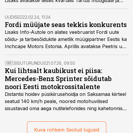
Lisaks avatakse teises kvartalis Tartus müügisaal ja
teenindus ning 2025. aastal on Tallinna oodata täiesti
uut Fordi esindust, mis rajatakse Laagrisse. Samuti
UUDISED
22.02.24, 11:34
töötatakse aktiivselt Eestit katva teeninduste võrgustiku
Fordi müüjate seas tekkis konkurents
loomisega.
Lisaks Info-Autole on alates veebruarist Fordi uute
sõidu- ja tarbesõidukite ametlik müügipartner Eestis ka
Inchcape Motors Estonia. Aprillis avatakse Peetris uus
Fordi müügisalong, käesoleval aastal on plaanis avada
uus Fordi esindus Tartus ja järgmisel aastal Tallinnas.
SISUTURUNDUS
21.07.26, 09:50
ST
Kui lihtsalt kaubikust ei piisa:
Mercedes-Benz Sprinter sõidutab
noori Eesti motokrossitalente
Distantsi hoidev püsikiirusehoidja on Saksamaa kiirteel
seatud 140 km/h peale, noored motohuvilised
sisustavad oma aega nutitelefonides ning kahetonnises
järelhaagises veerevad kaasa krossitsiklid koos vajaliku
varustusega. Õige pea on Prantsusmaal, Romagnes
algamas juuniorite motokrossi
Kuva rohkem Seotud lugusid