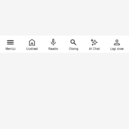
Menüü
Uudised
Raadio
Otsing
AI Chat
Logi sisse
Vana-Lõuna 39/1, 19094 Tallinn
(+372) 667 0111
logistikauudised@logistikauudised.ee
Telli
Reklaam
Firmast