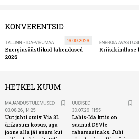
KONVERENTSID
16.09.2026
TALLINN - IDA-VIRUMAA
ENERGIA AVASTUS
Energiasäästlikud lahendused
Kriisikindluse
2026
HETKEL KUUM
MAJANDUSTULEMUSED
UUDISED
03.08.26, 14:25
30.07.26, 11:55
Uut juhti otsiv Via 3L
Lähis-Ida kriis on
ärikasum kosus, aga
saanud DSVle
joone alla jäi enam kui
rahamasinaks. Juhi