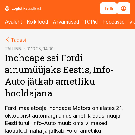
Telli
Avaleht
Kõik lood
Arvamused
TOPid
Podcastid
Vi
cebook
Tagasi
Twitter)
TALLINN
31.10.25, 14:30
Inchcape sai Fordi
kedIn
ainumüüjaks Eestis, Info-
ail
Auto jätkab ametliku
k
hooldajana
Fordi maaletooja Inchcape Motors on alates 21.
oktoobrist automargi ainus ametlik edasimüüja
Eesti turul, Info-Auto müüb oma viimased
laoautod maha ja jätkab Fordi ametliku