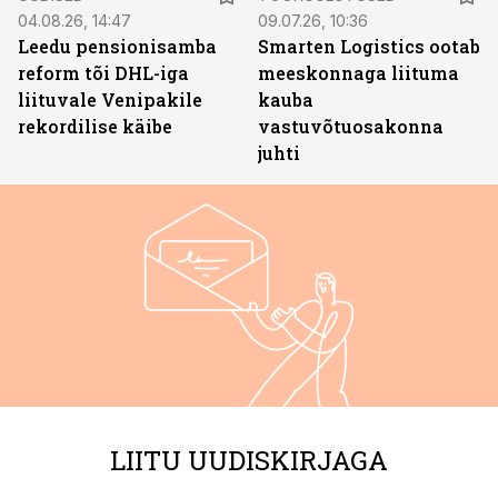
04.08.26, 14:47
09.07.26, 10:36
Leedu pensionisamba
Smarten Logistics ootab
reform tõi DHL-iga
meeskonnaga liituma
liituvale Venipakile
kauba
rekordilise käibe
vastuvõtuosakonna
juhti
LIITU UUDISKIRJAGA