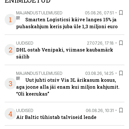
ENIMLOETUD
MAJANDUSTULEMUSED
05.08.26, 07:51
1
Smarten Logisticsi käive langes 15% ja
puhaskahjum keris juba üle 1,3 miljoni euro
UUDISED
27.07.26, 17:18
2
DHL ostab Venipaki, viimase kaubamärk
säilib
MAJANDUSTULEMUSED
03.08.26, 14:25
Uut juhti otsiv Via 3L ärikasum kosus,
3
aga joone alla jäi enam kui miljon kahjumit.
“Oli keerukas”
UUDISED
06.08.26, 10:31
4
Air Baltic tühistab talviseid lende