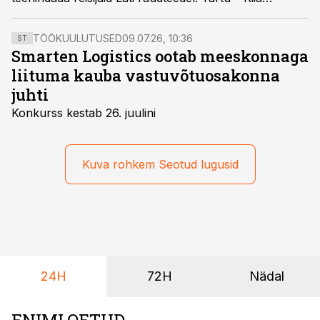
reisirongiühenduse käivitamiseks tuleb veel Stadler
FLIRT rongid sertifitseerida ka Läti raudteedel
TÖÖKUULUTUSED
09.07.26, 10:36
ST
sõitmiseks.
Smarten Logistics ootab meeskonnaga
liituma kauba vastuvõtuosakonna
juhti
Konkurss kestab 26. juulini
Kuva rohkem Seotud lugusid
24H
72H
Nädal