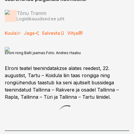
Tõnu Tramm
Logistikauudised.ee juht
Kuula
Jaga
Salvesta
Vihja
Elroni rong Balti jaamas.
Foto:
Andres Haabu
Elroni teatel teenindatakzse alates reedest, 22.
augustist, Tartu – Koidula liin taas rongiga ning
rongiühendus taastub ka seni ajutiselt bussidega
teenindatud Tallinna – Rakvere ja osadel Tallinna –
Rapla, Tallinna – Türi ja Tallinna – Tartu liinidel.