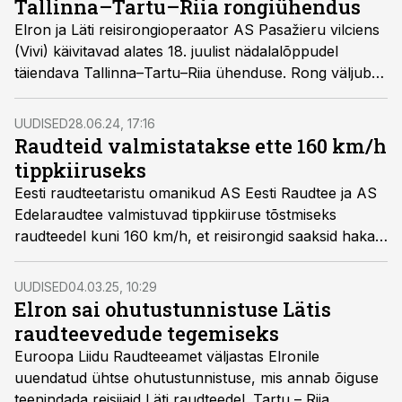
Tallinna–Tartu–Riia rongiühendus
Elron ja Läti reisirongioperaator AS Pasažieru vilciens
(Vivi) käivitavad alates 18. juulist nädalalõppudel
täiendava Tallinna–Tartu–Riia ühenduse. Rong väljub
reedeti, laupäeviti ja pühapäeviti Tallinnast kell 13:23,
Tartust kell 16:14 ja saabub Riiga kell 20:17.
UUDISED
28.06.24, 17:16
Raudteid valmistatakse ette 160 km/h
tippkiiruseks
Eesti raudteetaristu omanikud AS Eesti Raudtee ja AS
Edelaraudtee valmistuvad tippkiiruse tõstmiseks
raudteedel kuni 160 km/h, et reisirongid saaksid hakata
pakkuma kiiremaid ühendusi. Elroni uued rongid
saavad täpsustatud ajakava järgi minna liinile alates
UUDISED
04.03.25, 10:29
2025. aasta septembrist.
Elron sai ohutustunnistuse Lätis
raudteevedude tegemiseks
Euroopa Liidu Raudteeamet väljastas Elronile
uuendatud ühtse ohutustunnistuse, mis annab õiguse
teenindada reisijaid Läti raudteedel. Tartu – Riia