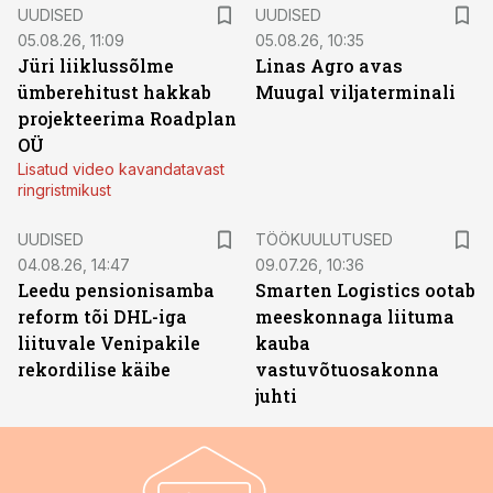
UUDISED
UUDISED
05.08.26, 11:09
05.08.26, 10:35
Jüri liiklussõlme
Linas Agro avas
ümberehitust hakkab
Muugal viljaterminali
projekteerima Roadplan
OÜ
Lisatud video kavandatavast
ringristmikust
ST
UUDISED
TÖÖKUULUTUSED
04.08.26, 14:47
09.07.26, 10:36
Leedu pensionisamba
Smarten Logistics ootab
reform tõi DHL-iga
meeskonnaga liituma
liituvale Venipakile
kauba
rekordilise käibe
vastuvõtuosakonna
juhti