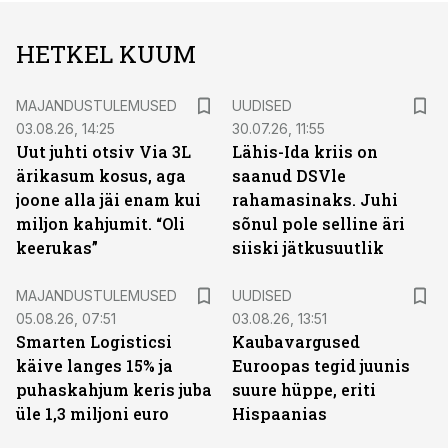
HETKEL KUUM
MAJANDUSTULEMUSED
UUDISED
03.08.26, 14:25
30.07.26, 11:55
Uut juhti otsiv Via 3L
Lähis-Ida kriis on
ärikasum kosus, aga
saanud DSVle
joone alla jäi enam kui
rahamasinaks. Juhi
miljon kahjumit. “Oli
sõnul pole selline äri
keerukas”
siiski jätkusuutlik
MAJANDUSTULEMUSED
UUDISED
05.08.26, 07:51
03.08.26, 13:51
Smarten Logisticsi
Kaubavargused
käive langes 15% ja
Euroopas tegid juunis
puhaskahjum keris juba
suure hüppe, eriti
üle 1,3 miljoni euro
Hispaanias