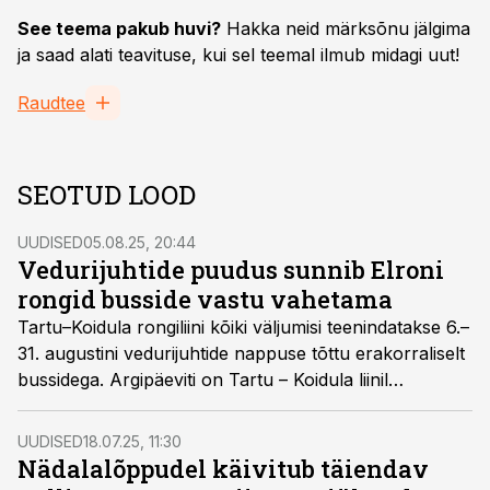
See teema pakub huvi?
Hakka neid märksõnu jälgima
ja saad alati teavituse, kui sel teemal ilmub midagi uut!
Raudtee
SEOTUD LOOD
UUDISED
05.08.25, 20:44
Vedurijuhtide puudus sunnib Elroni
rongid busside vastu vahetama
Tartu–Koidula rongiliini kõiki väljumisi teenindatakse 6.–
31. augustini vedurijuhtide nappuse tõttu erakorraliselt
bussidega. Argipäeviti on Tartu – Koidula liinil
tavapäraselt neli ja nädalavahetustel kuus väljumist
päevas.
UUDISED
18.07.25, 11:30
Nädalalõppudel käivitub täiendav