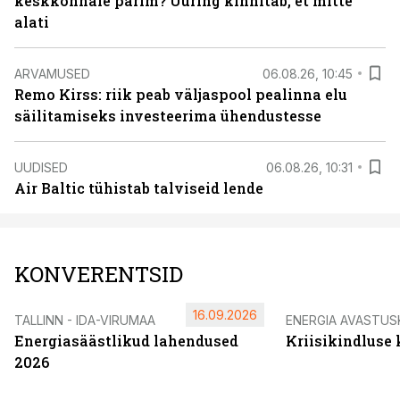
keskkonnale parim? Uuring kinnitab, et mitte
alati
ARVAMUSED
06.08.26, 10:45
Remo Kirss: riik peab väljaspool pealinna elu
säilitamiseks investeerima ühendustesse
UUDISED
06.08.26, 10:31
Air Baltic tühistab talviseid lende
KONVERENTSID
16.09.2026
TALLINN - IDA-VIRUMAA
ENERGIA AVASTUS
Energiasäästlikud lahendused
Kriisikindluse
2026