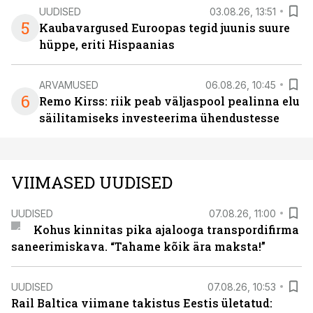
UUDISED
03.08.26, 13:51
5
Kaubavargused Euroopas tegid juunis suure
hüppe, eriti Hispaanias
ARVAMUSED
06.08.26, 10:45
6
Remo Kirss: riik peab väljaspool pealinna elu
säilitamiseks investeerima ühendustesse
VIIMASED UUDISED
UUDISED
07.08.26, 11:00
Kohus kinnitas pika ajalooga transpordifirma
saneerimiskava. “Tahame kõik ära maksta!”
UUDISED
07.08.26, 10:53
Rail Baltica viimane takistus Eestis ületatud: