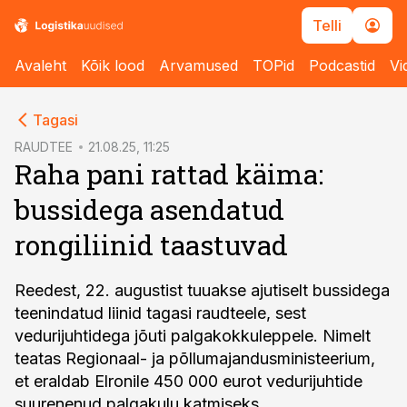
Telli
Avaleht
Kõik lood
Arvamused
TOPid
Podcastid
Vi
cebook
Tagasi
Twitter)
RAUDTEE
21.08.25, 11:25
Raha pani rattad käima:
kedIn
bussidega asendatud
ail
rongiliinid taastuvad
k
Reedest, 22. augustist tuuakse ajutiselt bussidega
teenindatud liinid tagasi raudteele, sest
vedurijuhtidega jõuti palgakokkuleppele. Nimelt
teatas Regionaal- ja põllumajandusministeerium,
et eraldab Elronile 450 000 eurot vedurijuhtide
suurenenud palgakulu katmiseks.