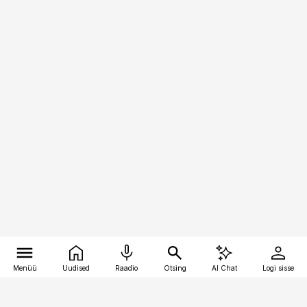
Menüü
Uudised
Raadio
Otsing
AI Chat
Logi sisse