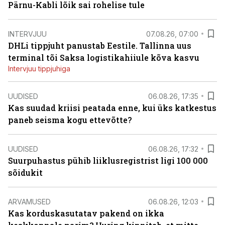
Pärnu-Kabli lõik sai rohelise tule
INTERVJUU
07.08.26, 07:00
DHLi tippjuht panustab Eestile. Tallinna uus
terminal tõi Saksa logistikahiiule kõva kasvu
Intervjuu tippjuhiga
UUDISED
06.08.26, 17:35
Kas suudad kriisi peatada enne, kui üks katkestus
paneb seisma kogu ettevõtte?
UUDISED
06.08.26, 17:32
Suurpuhastus pühib liiklusregistrist ligi 100 000
sõidukit
ARVAMUSED
06.08.26, 12:03
Kas korduskasutatav pakend on ikka