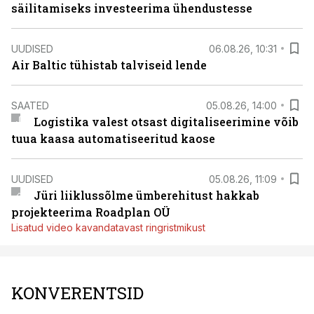
säilitamiseks investeerima ühendustesse
UUDISED
06.08.26, 10:31
Air Baltic tühistab talviseid lende
SAATED
05.08.26, 14:00
Logistika valest otsast digitaliseerimine võib
tuua kaasa automatiseeritud kaose
UUDISED
05.08.26, 11:09
Jüri liiklussõlme ümberehitust hakkab
projekteerima Roadplan OÜ
Lisatud video kavandatavast ringristmikust
KONVERENTSID