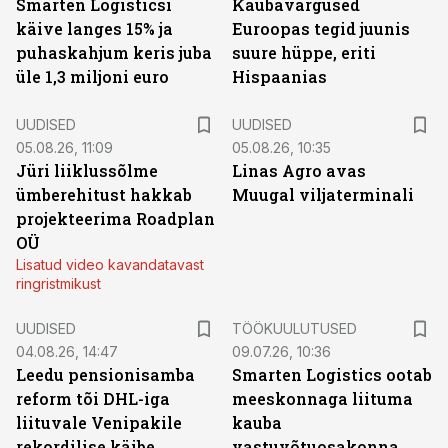
Smarten Logisticsi
Kaubavargused
käive langes 15% ja
Euroopas tegid juunis
puhaskahjum keris juba
suure hüppe, eriti
üle 1,3 miljoni euro
Hispaanias
UUDISED
UUDISED
05.08.26, 11:09
05.08.26, 10:35
Jüri liiklussõlme
Linas Agro avas
ümberehitust hakkab
Muugal viljaterminali
projekteerima Roadplan
OÜ
Lisatud video kavandatavast
ringristmikust
ST
UUDISED
TÖÖKUULUTUSED
04.08.26, 14:47
09.07.26, 10:36
Leedu pensionisamba
Smarten Logistics ootab
reform tõi DHL-iga
meeskonnaga liituma
liituvale Venipakile
kauba
rekordilise käibe
vastuvõtuosakonna