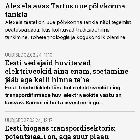
korral jätkata teenuse pakkumist.
Alexela avas Tartus uue põlvkonna
tankla
Alexela teatel on uue põlvkonna tankla näol tegemist
peatuspaigaga, kus kohtuvad traditsiooniline
tankimine, rohetehnoloogia ja kogukondlik olemine.
UUDISED
02.02.24, 11:10
Eesti vedajaid huvitavad
elektriveokid aina enam, soetamine
jääb aga kalli hinna taha
Eesti teedel liikleb täna kolm elektriveokit ning
transpordifirmade huvi elektriveokite vastu on
kasvav. Samas ei toeta investeeringu
kapitalimahukus ega ka olemasolev
laadimisvõrgustik täna veel nende laiapõhjalisemat
UUDISED
27.03.24, 12:17
kasutust.
Eesti biogaas transpordisektoris:
potentsiaali on, aga suur plaan