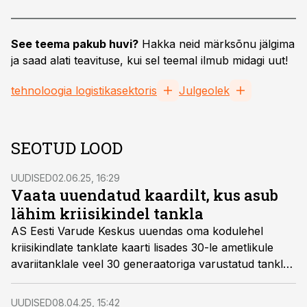
See teema pakub huvi?
Hakka neid märksõnu jälgima
ja saad alati teavituse, kui sel teemal ilmub midagi uut!
tehnoloogia logistikasektoris
Julgeolek
SEOTUD LOOD
UUDISED
02.06.25, 16:29
Vaata uuendatud kaardilt, kus asub
lähim kriisikindel tankla
AS Eesti Varude Keskus uuendas oma kodulehel
kriisikindlate tanklate kaarti lisades 30-le ametlikule
avariitanklale veel 30 generaatoriga varustatud tanklat.
Kokku on Eestis 60 kõrgendatud toimepidevusega
tanklat, mis saavad ka ulatusliku elektrikatkestuse
UUDISED
08.04.25, 15:42