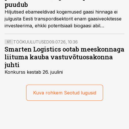
puudub
Hiljutised ebameeldivad kogemused gaasi hinnaga ei
julgusta Eesti transpordisektorit enam gaasiveokitesse
investeerima, ehkki potentsiaali biogaasi abil
“rohelisena tegutseda” oleks veel paarikümme aasta
jagu, leiab ühe suurima biogaasitootja Bioforce Eesti
TÖÖKUULUTUSED
09.07.26, 10:36
ST
arendusjuht Karl Koort.
Smarten Logistics ootab meeskonnaga
liituma kauba vastuvõtuosakonna
juhti
Konkurss kestab 26. juulini
Kuva rohkem Seotud lugusid