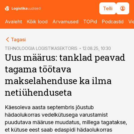
Telli
Avaleht
Kõik lood
Arvamused
TOPid
Podcastid
Vi
cebook
Tagasi
Twitter)
TEHNOLOOGIA LOGISTIKASEKTORIS
12.08.25, 10:30
Uus määrus: tanklad peavad
kedIn
tagama töötava
ail
makselahenduse ka ilma
k
netiühenduseta
Käesoleva aasta septembris jõustub
hädaolukorras vedelkütusega varustamist
puudutava määruse muudatus, millega tagatakse,
et kütuse eest saab edaspidi hädaolukorras