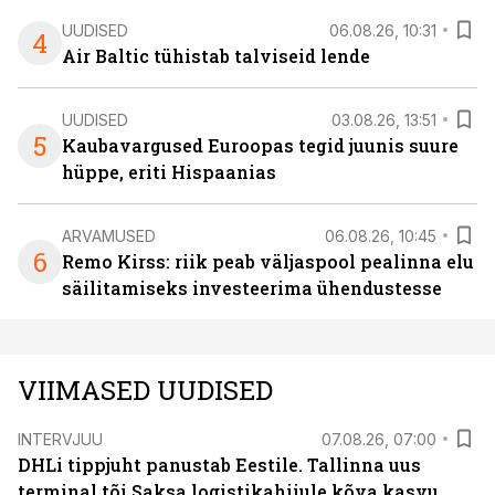
UUDISED
06.08.26, 10:31
4
Air Baltic tühistab talviseid lende
UUDISED
03.08.26, 13:51
5
Kaubavargused Euroopas tegid juunis suure
hüppe, eriti Hispaanias
ARVAMUSED
06.08.26, 10:45
6
Remo Kirss: riik peab väljaspool pealinna elu
säilitamiseks investeerima ühendustesse
VIIMASED UUDISED
INTERVJUU
07.08.26, 07:00
DHLi tippjuht panustab Eestile. Tallinna uus
terminal tõi Saksa logistikahiiule kõva kasvu