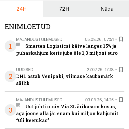
24H
72H
Nädal
ENIMLOETUD
MAJANDUSTULEMUSED
05.08.26, 07:51
1
Smarten Logisticsi käive langes 15% ja
puhaskahjum keris juba üle 1,3 miljoni euro
UUDISED
27.07.26, 17:18
2
DHL ostab Venipaki, viimase kaubamärk
säilib
MAJANDUSTULEMUSED
03.08.26, 14:25
Uut juhti otsiv Via 3L ärikasum kosus,
3
aga joone alla jäi enam kui miljon kahjumit.
“Oli keerukas”