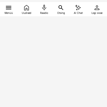
Menüü
Uudised
Raadio
Otsing
AI Chat
Logi sisse
Vana-Lõuna 39/1, 19094 Tallinn
(+372) 667 0111
logistikauudised@logistikauudised.ee
Telli
Reklaam
Firmast
Sisu kasutamisõigused
Ajakirjaniku
eetikakoodeks
Üldtingimused
Privaatsustingimused
Küpsiste poliitika
KKK
Eesti Meediaettevõtete
Eelistuste haldamine