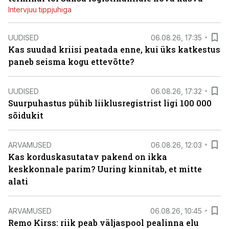
Intervjuu tippjuhiga
UUDISED
06.08.26, 17:35
Kas suudad kriisi peatada enne, kui üks katkestus
paneb seisma kogu ettevõtte?
UUDISED
06.08.26, 17:32
Suurpuhastus pühib liiklusregistrist ligi 100 000
sõidukit
ARVAMUSED
06.08.26, 12:03
Kas korduskasutatav pakend on ikka
keskkonnale parim? Uuring kinnitab, et mitte
alati
ARVAMUSED
06.08.26, 10:45
Remo Kirss: riik peab väljaspool pealinna elu