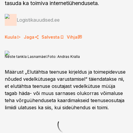
tasuda ka toimiva internetiühenduseta.
Logistikauudised.ee
Kuula
Jaga
Salvesta
Vihja
Neste tankla Lasnamäel.
Foto:
Andras Kralla
Määrust „Elutähtsa teenuse kirjeldus ja toimepidevuse
nõuded vedelkütusega varustamisel“ täiendatakse nii,
et elutähtsa teenuse osutajast vedelkütuse müüja
tagab häda- või muus sarnases olukorras võimaluse
teha võrguühenduseta kaardimakseid teenuseosutaja
limiidi ulatuses ka siis, kui sideühendus ei toimi.