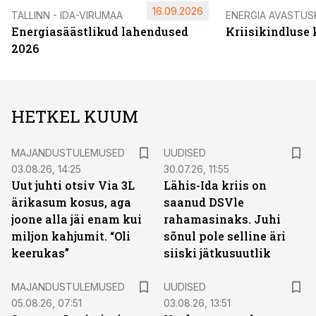
16.09.2026
TALLINN - IDA-VIRUMAA
ENERGIA AVASTUS
Energiasäästlikud lahendused
Kriisikindluse
2026
HETKEL KUUM
MAJANDUSTULEMUSED
UUDISED
03.08.26, 14:25
30.07.26, 11:55
Uut juhti otsiv Via 3L
Lähis-Ida kriis on
ärikasum kosus, aga
saanud DSVle
joone alla jäi enam kui
rahamasinaks. Juhi
miljon kahjumit. “Oli
sõnul pole selline äri
keerukas”
siiski jätkusuutlik
MAJANDUSTULEMUSED
UUDISED
05.08.26, 07:51
03.08.26, 13:51