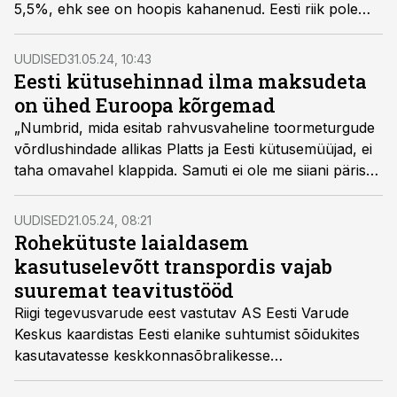
5,5%, ehk see on hoopis kahanenud. Eesti riik pole
nende osakaalu suurendamiseks teinud mitte midagi,
nagu ka teiste kohustuste täitmisel. Mis see kõik meile
UUDISED
31.05.24, 10:43
lõpuks maksma läheb, ei tea täna aga keegi,“ nentis
Eesti kütusehinnad ilma maksudeta
taastuvkütuste juriidiline ekspert, vandeadvokaat Rene
on ühed Euroopa kõrgemad
Frolov Eesti Varude Keskuse kütusepäeval.
„Numbrid, mida esitab rahvusvaheline toormeturgude
võrdlushindade allikas Platts ja Eesti kütusemüüjad, ei
taha omavahel klappida. Samuti ei ole me siiani päris
täpselt aru saanud, miks on ikkagi Eestis kütusehinnad
ilma maksudeta kõrgemad kui Lätis ja Leedus, kohati
UUDISED
21.05.24, 08:21
ka kallimad kui Soomes,“ tunnistas Konkurentsiameti
Rohekütuste laialdasem
peadirektor Evelin Pärn-Lee Eesti Varude Keskuse
kasutuselevõtt transpordis vajab
korraldatud kütusepäeval.
suuremat teavitustööd
Riigi tegevusvarude eest vastutav AS Eesti Varude
Keskus kaardistas Eesti elanike suhtumist sõidukites
kasutavatesse keskkonnasõbralikesse
transpordikütustesse (rohediisel ja bioetanool).