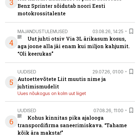
3
Benz Sprinter sõidutab noori Eesti
motokrossitalente
MAJANDUSTULEMUSED
03.08.26, 14:25
Uut juhti otsiv Via 3L ärikasum kosus,
4
aga joone alla jäi enam kui miljon kahjumit.
“Oli keerukas”
UUDISED
29.07.26, 01:00
Autoettevõtete Liit muutis nime ja
5
juhtimismudelit
Uues nõukogus on kolm uut liiget
UUDISED
07.08.26, 11:00
Kohus kinnitas pika ajalooga
6
transpordifirma saneerimiskava. “Tahame
kõik ära maksta!”