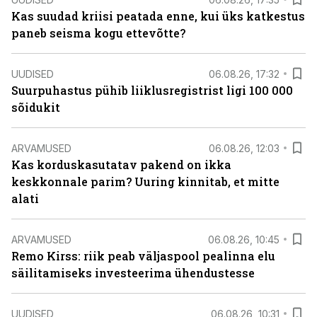
Kas suudad kriisi peatada enne, kui üks katkestus
paneb seisma kogu ettevõtte?
UUDISED
06.08.26, 17:32
Suurpuhastus pühib liiklusregistrist ligi 100 000
sõidukit
ARVAMUSED
06.08.26, 12:03
Kas korduskasutatav pakend on ikka
keskkonnale parim? Uuring kinnitab, et mitte
alati
ARVAMUSED
06.08.26, 10:45
Remo Kirss: riik peab väljaspool pealinna elu
säilitamiseks investeerima ühendustesse
UUDISED
06.08.26, 10:31