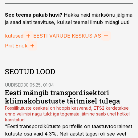
See teema pakub huvi?
Hakka neid märksõnu jälgima
ja saad alati teavituse, kui sel teemal ilmub midagi uut!
kütused
EESTI VARUDE KESKUS AS
Priit Enok
SEOTUD LOOD
UUDISED
30.05.25, 01:04
Eesti mängib transpordisektori
kliimakohustuste täitmisel tulega
Fossiilkütuste osakaal on hoopis kasvanud, ETS2 kardetakse
enne valimisi nagu tuld: iga tegemata jätmine saab ühel hetkel
karistatud.
“Eesti transpordikütuste portfellis on taastuvtoorainest
kütuste osa vaid 4,3%. Neli aastat tagasi oli see veel