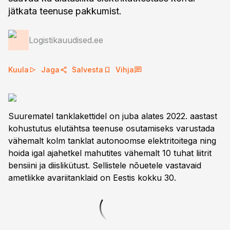
jätkata teenuse pakkumist.
Logistikauudised.ee
Kuula
Jaga
Salvesta
Vihja
Suurematel tanklakettidel on juba alates 2022. aastast
kohustutus elutähtsa teenuse osutamiseks varustada
vähemalt kolm tanklat autonoomse elektritoitega ning
hoida igal ajahetkel mahutites vähemalt 10 tuhat liitrit
bensiini ja diislikütust. Sellistele nõuetele vastavaid
ametlikke avariitanklaid on Eestis kokku 30.