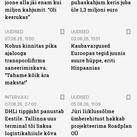
joone alla jäi enam kui
puhaskahjum keris juba
miljon kahjumit. “Oli
üle 1,3 miljoni euro
keerukas”
UUDISED
UUDISED
07.08.26, 11:00
03.08.26, 13:51
Kohus kinnitas pika
Kaubavargused
ajalooga
Euroopas tegid juunis
transpordifirma
suure hüppe, eriti
saneerimiskava.
Hispaanias
“Tahame kõik ära
maksta!”
INTERVJUU
UUDISED
07.08.26, 07:00
05.08.26, 11:09
DHLi tippjuht panustab
Jüri liiklussõlme
Eestile. Tallinna uus
ümberehitust hakkab
terminal tõi Saksa
projekteerima Roadplan
logistikahiiule kõva
OÜ