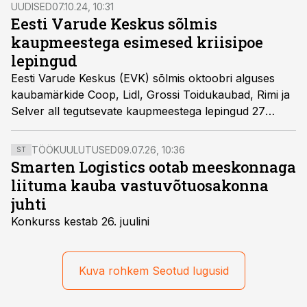
UUDISED
07.10.24, 10:31
Eesti Varude Keskus sõlmis
kaupmeestega esimesed kriisipoe
lepingud
Eesti Varude Keskus (EVK) sõlmis oktoobri alguses
kaubamärkide Coop, Lidl, Grossi Toidukaubad, Rimi ja
Selver all tegutsevate kaupmeestega lepingud 27
kriisipoe moodustamiseks kaheteistkümnes
maakonnas. Esimese riigihankega otsis EVK kriispoode
TÖÖKUULUTUSED
09.07.26, 10:36
ST
üle kogu Eesti kokku 61 piirkonnas, pakkumisi laekus
Smarten Logistics ootab meeskonnaga
veidi üle pooltele küsitud piirkondadest.
liituma kauba vastuvõtuosakonna
juhti
Konkurss kestab 26. juulini
Kuva rohkem Seotud lugusid