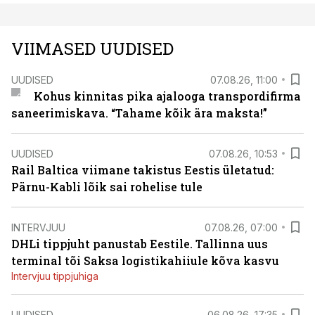
VIIMASED UUDISED
UUDISED
07.08.26, 11:00
Kohus kinnitas pika ajalooga transpordifirma
saneerimiskava. “Tahame kõik ära maksta!”
UUDISED
07.08.26, 10:53
Rail Baltica viimane takistus Eestis ületatud:
Pärnu-Kabli lõik sai rohelise tule
INTERVJUU
07.08.26, 07:00
DHLi tippjuht panustab Eestile. Tallinna uus
terminal tõi Saksa logistikahiiule kõva kasvu
Intervjuu tippjuhiga
UUDISED
06.08.26, 17:35