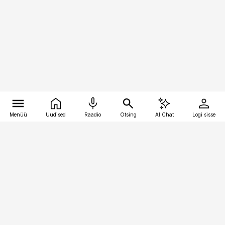
Menüü
Uudised
Raadio
Otsing
AI Chat
Logi sisse
Vana-Lõuna 39/1, 19094 Tallinn
(+372) 667 0111
logistikauudised@logistikauudised.ee
Telli
Reklaam