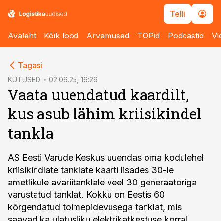
Telli
Avaleht
Kõik lood
Arvamused
TOPid
Podcastid
Vi
cebook
Tagasi
Twitter)
KÜTUSED
02.06.25, 16:29
Vaata uuendatud kaardilt,
kedIn
kus asub lähim kriisikindel
ail
tankla
k
AS Eesti Varude Keskus uuendas oma kodulehel
kriisikindlate tanklate kaarti lisades 30-le
ametlikule avariitanklale veel 30 generaatoriga
varustatud tanklat. Kokku on Eestis 60
kõrgendatud toimepidevusega tanklat, mis
saavad ka ulatusliku elektrikatkestuse korral