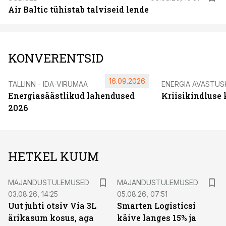
Air Baltic tühistab talviseid lende
KONVERENTSID
16.09.2026
TALLINN - IDA-VIRUMAA
ENERGIA AVASTUS
Energiasäästlikud lahendused
Kriisikindluse
2026
HETKEL KUUM
MAJANDUSTULEMUSED
MAJANDUSTULEMUSED
03.08.26, 14:25
05.08.26, 07:51
Uut juhti otsiv Via 3L
Smarten Logisticsi
ärikasum kosus, aga
käive langes 15% ja