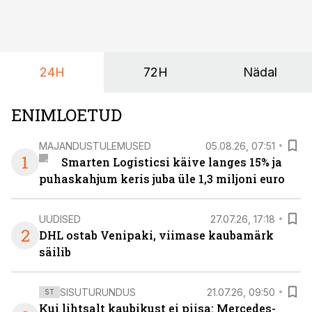
24H
72H
Nädal
ENIMLOETUD
MAJANDUSTULEMUSED
05.08.26, 07:51
1
Smarten Logisticsi käive langes 15% ja
puhaskahjum keris juba üle 1,3 miljoni euro
UUDISED
27.07.26, 17:18
2
DHL ostab Venipaki, viimase kaubamärk
säilib
SISUTURUNDUS
21.07.26, 09:50
ST
Kui lihtsalt kaubikust ei piisa: Mercedes-