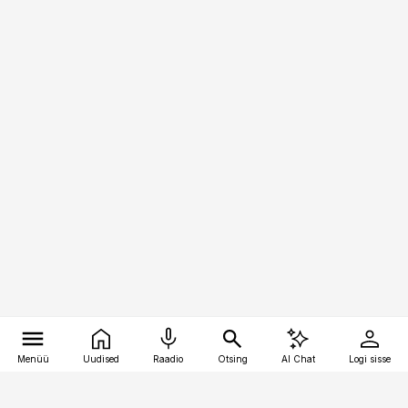
Menüü
Uudised
Raadio
Otsing
AI Chat
Logi sisse