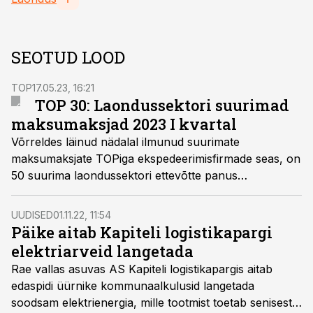
SEOTUD LOOD
TOP
17.05.23, 16:21
TOP 30: Laondussektori suurimad
maksumaksjad 2023 I kvartal
Võrreldes läinud nädalal ilmunud suurimate
maksumaksjate TOPiga ekspedeerimisfirmade seas, on
50 suurima laondussektori ettevõtte panus
riigikassasse olnud tänavu I kvartalis 1,1 miljoni euro
võrra väiksem. Tõsi on aga see, et ka keskmised
UUDISED
01.11.22, 11:54
brutopalgad on laonduses madalamad kui
Päike aitab Kapiteli logistikapargi
ekspedeerimisfirmades.
elektriarveid langetada
Rae vallas asuvas AS Kapiteli logistikapargis aitab
edaspidi üürnike kommunaalkulusid langetada
soodsam elektrienergia, mille tootmist toetab senisest