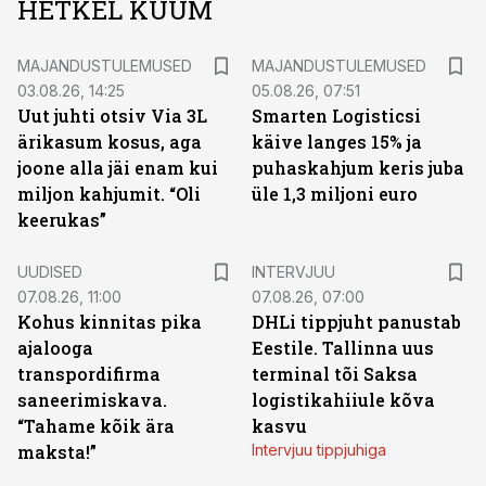
HETKEL KUUM
MAJANDUSTULEMUSED
MAJANDUSTULEMUSED
03.08.26, 14:25
05.08.26, 07:51
Uut juhti otsiv Via 3L
Smarten Logisticsi
ärikasum kosus, aga
käive langes 15% ja
joone alla jäi enam kui
puhaskahjum keris juba
miljon kahjumit. “Oli
üle 1,3 miljoni euro
keerukas”
UUDISED
INTERVJUU
07.08.26, 11:00
07.08.26, 07:00
Kohus kinnitas pika
DHLi tippjuht panustab
ajalooga
Eestile. Tallinna uus
transpordifirma
terminal tõi Saksa
saneerimiskava.
logistikahiiule kõva
“Tahame kõik ära
kasvu
maksta!”
Intervjuu tippjuhiga