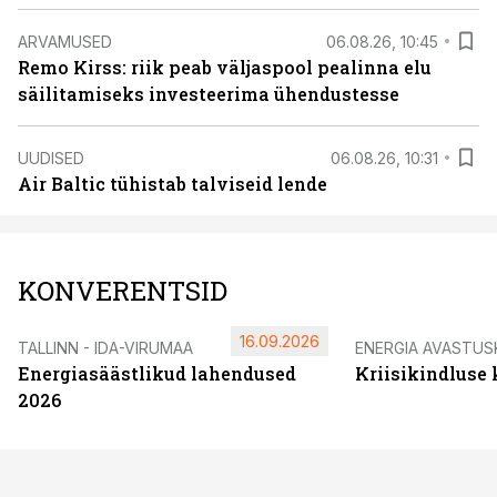
ARVAMUSED
06.08.26, 10:45
Remo Kirss: riik peab väljaspool pealinna elu
säilitamiseks investeerima ühendustesse
UUDISED
06.08.26, 10:31
Air Baltic tühistab talviseid lende
KONVERENTSID
16.09.2026
TALLINN - IDA-VIRUMAA
ENERGIA AVASTUS
Energiasäästlikud lahendused
Kriisikindluse
2026