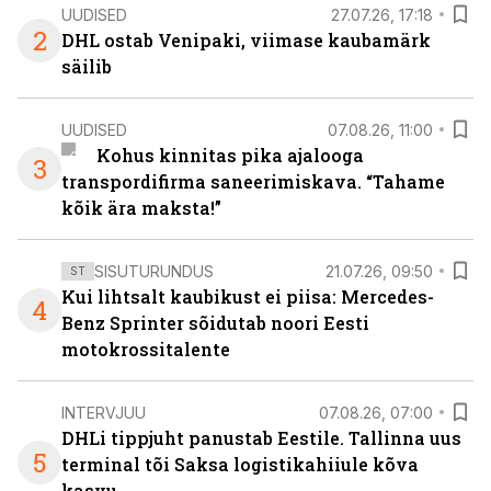
UUDISED
27.07.26, 17:18
2
DHL ostab Venipaki, viimase kaubamärk
säilib
UUDISED
07.08.26, 11:00
Kohus kinnitas pika ajalooga
3
transpordifirma saneerimiskava. “Tahame
kõik ära maksta!”
SISUTURUNDUS
21.07.26, 09:50
ST
Kui lihtsalt kaubikust ei piisa: Mercedes-
4
Benz Sprinter sõidutab noori Eesti
motokrossitalente
INTERVJUU
07.08.26, 07:00
DHLi tippjuht panustab Eestile. Tallinna uus
5
terminal tõi Saksa logistikahiiule kõva
kasvu