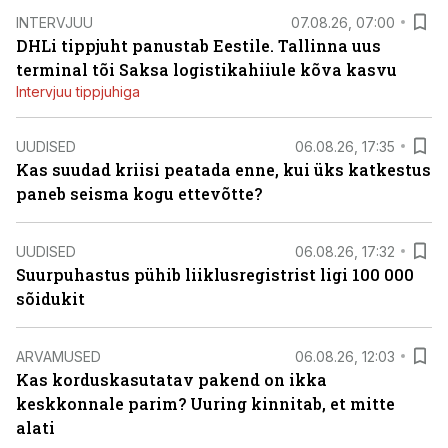
INTERVJUU
07.08.26, 07:00
DHLi tippjuht panustab Eestile. Tallinna uus
terminal tõi Saksa logistikahiiule kõva kasvu
Intervjuu tippjuhiga
UUDISED
06.08.26, 17:35
Kas suudad kriisi peatada enne, kui üks katkestus
paneb seisma kogu ettevõtte?
UUDISED
06.08.26, 17:32
Suurpuhastus pühib liiklusregistrist ligi 100 000
sõidukit
ARVAMUSED
06.08.26, 12:03
Kas korduskasutatav pakend on ikka
keskkonnale parim? Uuring kinnitab, et mitte
alati