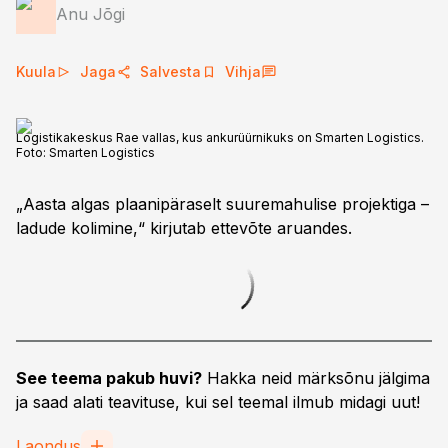
Anu Jõgi
Kuula
Jaga
Salvesta
Vihja
Logistikakeskus Rae vallas, kus ankurüürnikuks on Smarten Logistics.
Foto:
Smarten Logistics
„Aasta algas plaanipäraselt suuremahulise projektiga –
ladude kolimine,“ kirjutab ettevõte aruandes.
See teema pakub huvi?
Hakka neid märksõnu jälgima
ja saad alati teavituse, kui sel teemal ilmub midagi uut!
Laondus