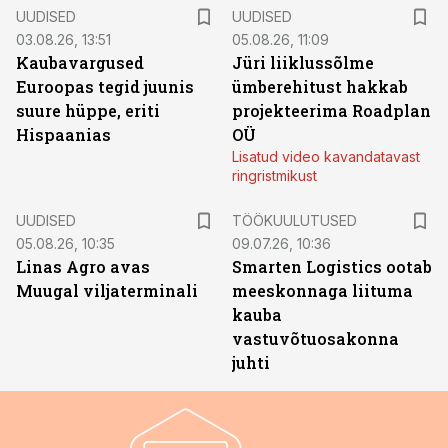
UUDISED
UUDISED
03.08.26, 13:51
05.08.26, 11:09
Kaubavargused
Jüri liiklussõlme
Euroopas tegid juunis
ümberehitust hakkab
suure hüppe, eriti
projekteerima Roadplan
Hispaanias
OÜ
Lisatud video kavandatavast
ringristmikust
ST
UUDISED
TÖÖKUULUTUSED
05.08.26, 10:35
09.07.26, 10:36
Linas Agro avas
Smarten Logistics ootab
Muugal viljaterminali
meeskonnaga liituma
kauba
vastuvõtuosakonna
juhti