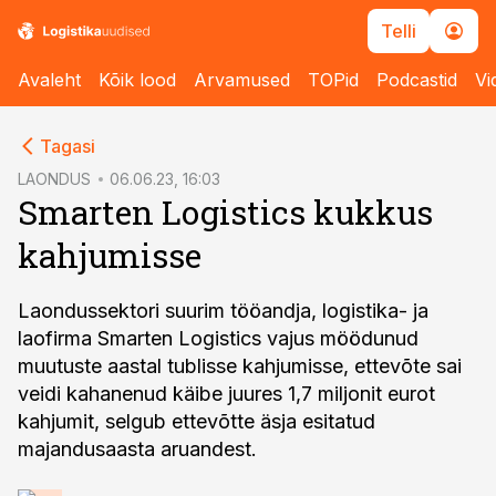
Telli
Avaleht
Kõik lood
Arvamused
TOPid
Podcastid
Vi
cebook
Tagasi
Twitter)
LAONDUS
06.06.23, 16:03
Smarten Logistics kukkus
kedIn
kahjumisse
ail
k
Laondussektori suurim tööandja, logistika- ja
laofirma Smarten Logistics vajus möödunud
muutuste aastal tublisse kahjumisse, ettevõte sai
veidi kahanenud käibe juures 1,7 miljonit eurot
kahjumit, selgub ettevõtte äsja esitatud
majandusaasta aruandest.