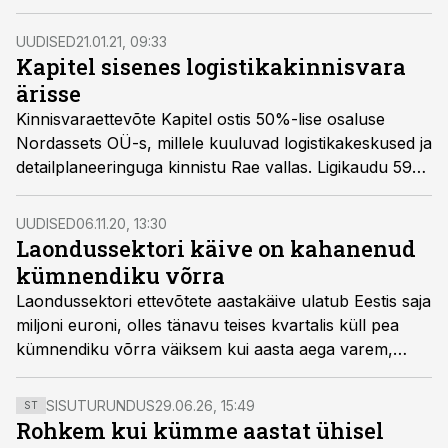
võimsam päikeseelektrijaam. Suveperioodil katab uus
päikesepark üle kolmandiku energiakulust.
UUDISED
21.01.21, 09:33
Kapitel sisenes logistikakinnisvara
ärisse
Kinnisvaraettevõte Kapitel ostis 50%-lise osaluse
Nordassets OÜ-s, millele kuuluvad logistikakeskused ja
detailplaneeringuga kinnistu Rae vallas. Ligikaudu 59
000 m² üüripinnaga logistikakeskuste ankurüürnik on
Smarten Logistics. Tegemist on esimese
UUDISED
06.11.20, 13:30
logistikakinnisvara projektiga Kapiteli portfellis ning
Laondussektori käive on kahanenud
ettevõte plaanib antud ärivaldkonnas tegevust
kümnendiku võrra
laiendada.
Laondussektori ettevõtete aastakäive ulatub Eestis saja
miljoni euroni, olles tänavu teises kvartalis küll pea
kümnendiku võrra väiksem kui aasta aega varem,
kirjutab Laondussektori Koroonaraport.
SISUTURUNDUS
29.06.26, 15:49
ST
Rohkem kui kümme aastat ühisel