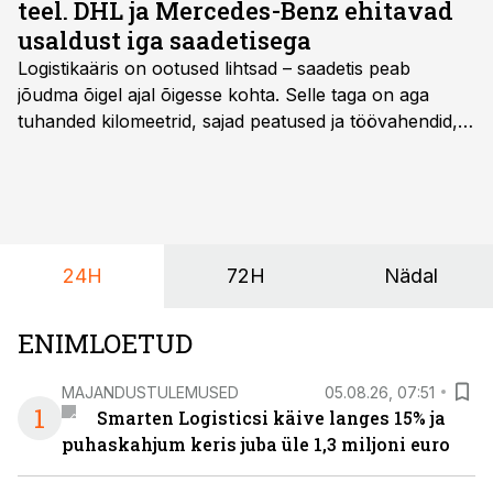
teel. DHL ja Mercedes-Benz ehitavad
usaldust iga saadetisega
Logistikaäris on ootused lihtsad – saadetis peab
jõudma õigel ajal õigesse kohta. Selle taga on aga
tuhanded kilomeetrid, sajad peatused ja töövahendid,
mille peale peab saama alati kindel olla. Just seepärast
on DHL usaldanud Mercedes-Benzi tarbesõidukeid
juba enam kui kümme aastat ning koostöö Vehoga on
selle aja jooksul kujunenud oluliseks osaks ettevõtte
igapäevasest tööst.
24H
72H
Nädal
ENIMLOETUD
MAJANDUSTULEMUSED
05.08.26, 07:51
1
Smarten Logisticsi käive langes 15% ja
puhaskahjum keris juba üle 1,3 miljoni euro