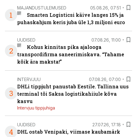
MAJANDUSTULEMUSED
05.08.26, 07:51
1
Smarten Logisticsi käive langes 15% ja
puhaskahjum keris juba üle 1,3 miljoni euro
UUDISED
07.08.26, 11:00
Kohus kinnitas pika ajalooga
2
transpordifirma saneerimiskava. “Tahame
kõik ära maksta!”
INTERVJUU
07.08.26, 07:00
DHLi tippjuht panustab Eestile. Tallinna uus
3
terminal tõi Saksa logistikahiiule kõva
kasvu
Intervjuu tippjuhiga
UUDISED
27.07.26, 17:18
4
DHL ostab Venipaki, viimase kaubamärk