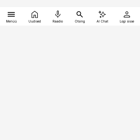
Menüü
Uudised
Raadio
Otsing
AI Chat
Logi sisse
Vana-Lõuna 39/1, 19094 Tallinn
(+372) 667 0111
logistikauudised@logistikauudised.ee
Telli
Reklaam
Firmast
Sisu kasutamisõigused
Ajakirjaniku
eetikakoodeks
Üldtingimused
Privaatsustingimused
Küpsiste poliitika
KKK