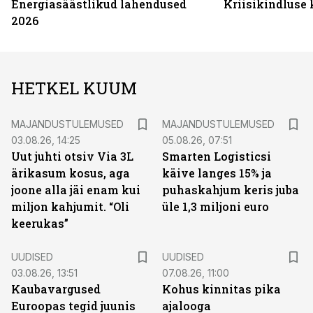
Energiasäästlikud lahendused
Kriisikindluse
2026
HETKEL KUUM
MAJANDUSTULEMUSED
MAJANDUSTULEMUSED
03.08.26, 14:25
05.08.26, 07:51
Uut juhti otsiv Via 3L
Smarten Logisticsi
ärikasum kosus, aga
käive langes 15% ja
joone alla jäi enam kui
puhaskahjum keris juba
miljon kahjumit. “Oli
üle 1,3 miljoni euro
keerukas”
UUDISED
UUDISED
03.08.26, 13:51
07.08.26, 11:00
Kaubavargused
Kohus kinnitas pika
Euroopas tegid juunis
ajalooga