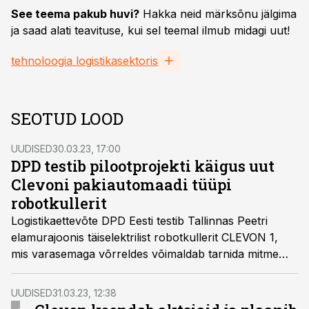
See teema pakub huvi?
Hakka neid märksõnu jälgima
ja saad alati teavituse, kui sel teemal ilmub midagi uut!
tehnoloogia logistikasektoris
SEOTUD LOOD
UUDISED
30.03.23, 17:00
DPD testib pilootprojekti käigus uut
Clevoni pakiautomaadi tüüpi
robotkullerit
Logistikaettevõte DPD Eesti testib Tallinnas Peetri
elamurajoonis täiselektrilist robotkullerit CLEVON 1,
mis varasemaga võrreldes võimaldab tarnida mitme
kliendi pakke korraga. Pilootprojekti eesmärk on
mõista, millised on võimalused autonoomsete sõidukite
UUDISED
31.03.23, 12:38
integreerimiseks tavapäraste logistikalahenduste hulka.