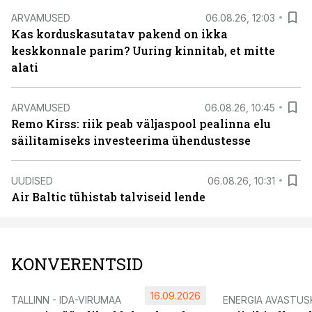
ARVAMUSED
06.08.26, 12:03
Kas korduskasutatav pakend on ikka
keskkonnale parim? Uuring kinnitab, et mitte
alati
ARVAMUSED
06.08.26, 10:45
Remo Kirss: riik peab väljaspool pealinna elu
säilitamiseks investeerima ühendustesse
UUDISED
06.08.26, 10:31
Air Baltic tühistab talviseid lende
KONVERENTSID
16.09.2026
TALLINN - IDA-VIRUMAA
ENERGIA AVASTUS