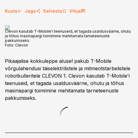
Kuula
Jaga
Salvesta
Vihja
Clevon kasutab T-Mobile'i teenuseid, et tagada usaldusväärne, ohutu
ja tõhus masinapargi toimimine mehitamata tarneteenuste
pakkumiseks.
Foto:
Clevon
Pikaajalise kokkuleppe alusel pakub T-Mobile
võrgulahendusi täiselektrilistele ja mitmeotstarbelistele
robotkulleritele CLEVON 1. Clevon kasutab T-Mobile'i
teenuseid, et tagada usaldusväärne, ohutu ja tõhus
masinapargi toimimine mehitamata tarneteenuste
pakkumiseks.