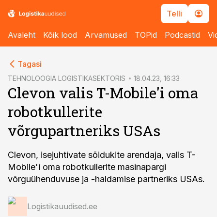
Telli
Avaleht
Kõik lood
Arvamused
TOPid
Podcastid
Vi
cebook
Tagasi
Twitter)
TEHNOLOOGIA LOGISTIKASEKTORIS
18.04.23, 16:33
Clevon valis T-Mobile'i oma
kedIn
robotkullerite
ail
võrgupartneriks USAs
k
Clevon, isejuhtivate sõidukite arendaja, valis T-
Mobile'i oma robotkullerite masinapargi
võrguühenduvuse ja -haldamise partneriks USAs.
Logistikauudised.ee