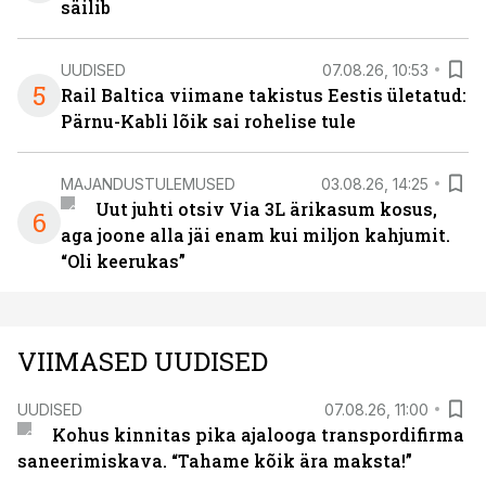
säilib
UUDISED
07.08.26, 10:53
5
Rail Baltica viimane takistus Eestis ületatud:
Pärnu-Kabli lõik sai rohelise tule
MAJANDUSTULEMUSED
03.08.26, 14:25
Uut juhti otsiv Via 3L ärikasum kosus,
6
aga joone alla jäi enam kui miljon kahjumit.
“Oli keerukas”
VIIMASED UUDISED
UUDISED
07.08.26, 11:00
Kohus kinnitas pika ajalooga transpordifirma
saneerimiskava. “Tahame kõik ära maksta!”