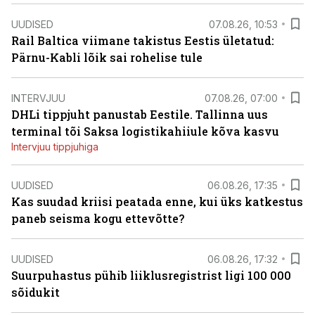
UUDISED
07.08.26, 10:53
Rail Baltica viimane takistus Eestis ületatud:
Pärnu-Kabli lõik sai rohelise tule
INTERVJUU
07.08.26, 07:00
DHLi tippjuht panustab Eestile. Tallinna uus
terminal tõi Saksa logistikahiiule kõva kasvu
Intervjuu tippjuhiga
UUDISED
06.08.26, 17:35
Kas suudad kriisi peatada enne, kui üks katkestus
paneb seisma kogu ettevõtte?
UUDISED
06.08.26, 17:32
Suurpuhastus pühib liiklusregistrist ligi 100 000
sõidukit