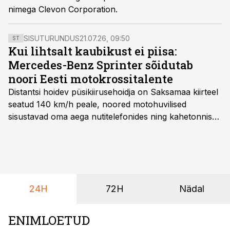
nimega Clevon Corporation.
SISUTURUNDUS
21.07.26, 09:50
ST
Kui lihtsalt kaubikust ei piisa:
Mercedes-Benz Sprinter sõidutab
noori Eesti motokrossitalente
Distantsi hoidev püsikiirusehoidja on Saksamaa kiirteel
seatud 140 km/h peale, noored motohuvilised
sisustavad oma aega nutitelefonides ning kahetonnises
järelhaagises veerevad kaasa krossitsiklid koos vajaliku
varustusega. Õige pea on Prantsusmaal, Romagnes
algamas juuniorite motokrossi
maailmameistrivõistlused.
24H
72H
Nädal
ENIMLOETUD