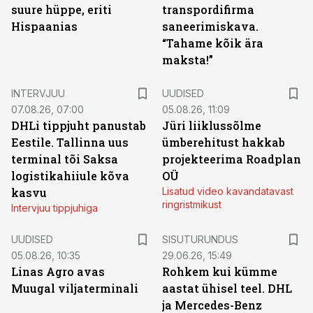
suure hüppe, eriti
transpordifirma
Hispaanias
saneerimiskava.
“Tahame kõik ära
maksta!”
INTERVJUU
UUDISED
07.08.26, 07:00
05.08.26, 11:09
DHLi tippjuht panustab
Jüri liiklussõlme
Eestile. Tallinna uus
ümberehitust hakkab
terminal tõi Saksa
projekteerima Roadplan
logistikahiiule kõva
OÜ
kasvu
Lisatud video kavandatavast
ringristmikust
Intervjuu tippjuhiga
ST
UUDISED
SISUTURUNDUS
05.08.26, 10:35
29.06.26, 15:49
Linas Agro avas
Rohkem kui kümme
Muugal viljaterminali
aastat ühisel teel. DHL
ja Mercedes-Benz