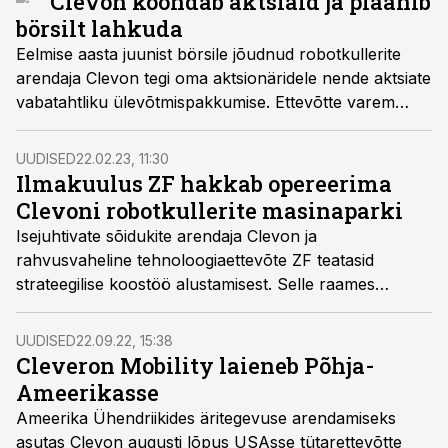
Clevon koondab aktsiaid ja plaanib
börsilt lahkuda
Eelmise aasta juunist börsile jõudnud robotkullerite
arendaja Clevon tegi oma aktsionäridele nende aktsiate
vabatahtliku ülevõtmispakkumise. Ettevõtte varem
kaasatud rahalised vahendid on lõppemas ja
jätkamiseks on vaja lisaraha, teatas Clevon.
UUDISED
22.02.23, 11:30
Ilmakuulus ZF hakkab opereerima
Clevoni robotkullerite masinaparki
Isejuhtivate sõidukite arendaja Clevon ja
rahvusvaheline tehnoloogiaettevõte ZF teatasid
strateegilise koostöö alustamisest. Selle raames
ühendatakse Clevoni isejuhtiva sõiduki tehnoloogia ja
ZF SCALAR, mis on juhtiv reaalajas tehisintellektil
UUDISED
22.09.22, 15:38
põhinev sõidukiparkide juhtimisplatvorm maailmas.
Cleveron Mobility laieneb Põhja-
Ameerikasse
Ameerika Ühendriikides äritegevuse arendamiseks
asutas Clevon augusti lõpus USAsse tütarettevõtte