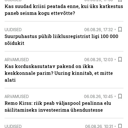
Kas suudad kriisi peatada enne, kui üks katkestus
paneb seisma kogu ettevõtte?
UUDISED
06.08.26, 17:32
Suurpuhastus pühib liiklusregistrist ligi 100 000
sõidukit
ARVAMUSED
06.08.26, 12:03
Kas korduskasutatav pakend on ikka
keskkonnale parim? Uuring kinnitab, et mitte
alati
ARVAMUSED
06.08.26, 10:45
Remo Kirss: riik peab väljaspool pealinna elu
säilitamiseks investeerima ühendustesse
UUDISED
06.08.26, 10:31