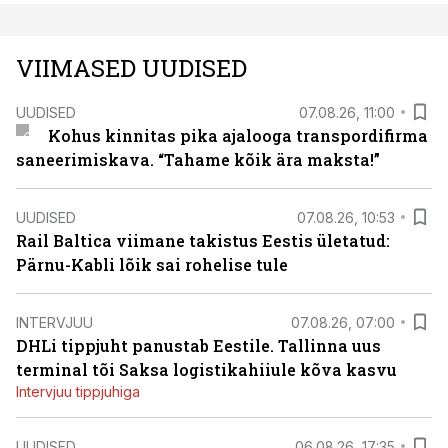
VIIMASED UUDISED
UUDISED
07.08.26, 11:00
Kohus kinnitas pika ajalooga transpordifirma
saneerimiskava. “Tahame kõik ära maksta!”
UUDISED
07.08.26, 10:53
Rail Baltica viimane takistus Eestis ületatud:
Pärnu-Kabli lõik sai rohelise tule
INTERVJUU
07.08.26, 07:00
DHLi tippjuht panustab Eestile. Tallinna uus
terminal tõi Saksa logistikahiiule kõva kasvu
Intervjuu tippjuhiga
UUDISED
06.08.26, 17:35