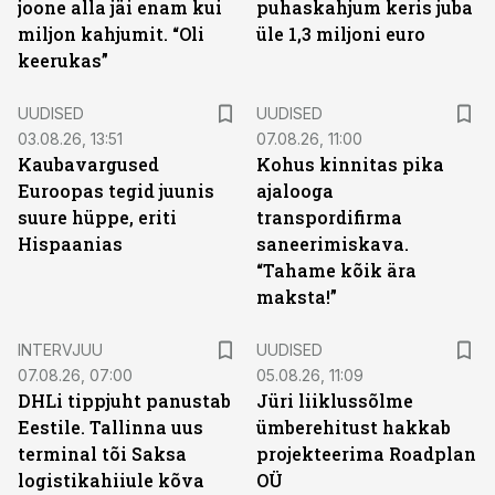
joone alla jäi enam kui
puhaskahjum keris juba
miljon kahjumit. “Oli
üle 1,3 miljoni euro
keerukas”
UUDISED
UUDISED
03.08.26, 13:51
07.08.26, 11:00
Kaubavargused
Kohus kinnitas pika
Euroopas tegid juunis
ajalooga
suure hüppe, eriti
transpordifirma
Hispaanias
saneerimiskava.
“Tahame kõik ära
maksta!”
INTERVJUU
UUDISED
07.08.26, 07:00
05.08.26, 11:09
DHLi tippjuht panustab
Jüri liiklussõlme
Eestile. Tallinna uus
ümberehitust hakkab
terminal tõi Saksa
projekteerima Roadplan
logistikahiiule kõva
OÜ