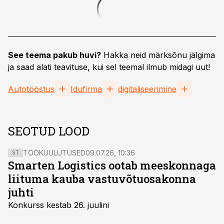
See teema pakub huvi?
Hakka neid märksõnu jälgima
ja saad alati teavituse, kui sel teemal ilmub midagi uut!
Autotööstus
Idufirma
digitaliseerimine
SEOTUD LOOD
TÖÖKUULUTUSED
09.07.26, 10:36
ST
Smarten Logistics ootab meeskonnaga
liituma kauba vastuvõtuosakonna
juhti
Konkurss kestab 26. juulini