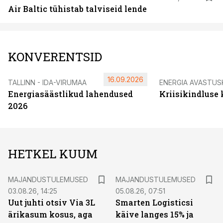
Air Baltic tühistab talviseid lende
KONVERENTSID
16.09.2026
TALLINN - IDA-VIRUMAA
ENERGIA AVASTUS
Energiasäästlikud lahendused
Kriisikindluse
2026
HETKEL KUUM
MAJANDUSTULEMUSED
MAJANDUSTULEMUSED
03.08.26, 14:25
05.08.26, 07:51
Uut juhti otsiv Via 3L
Smarten Logisticsi
ärikasum kosus, aga
käive langes 15% ja