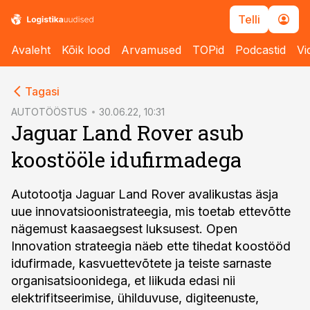
Telli
Avaleht
Kõik lood
Arvamused
TOPid
Podcastid
Vi
cebook
Tagasi
Twitter)
AUTOTÖÖSTUS
30.06.22, 10:31
Jaguar Land Rover asub
kedIn
koostööle idufirmadega
ail
k
Autotootja Jaguar Land Rover avalikustas äsja
uue innovatsioonistrateegia, mis toetab ettevõtte
nägemust kaasaegsest luksusest. Open
Innovation strateegia näeb ette tihedat koostööd
idufirmade, kasvuettevõtete ja teiste sarnaste
organisatsioonidega, et liikuda edasi nii
elektrifitseerimise, ühilduvuse, digiteenuste,