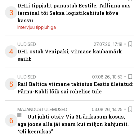
DHLi tippjuht panustab Eestile. Tallinna uus
3
terminal tõi Saksa logistikahiiule kõva
kasvu
Intervjuu tippjuhiga
UUDISED
27.07.26, 17:18
4
DHL ostab Venipaki, viimase kaubamärk
säilib
UUDISED
07.08.26, 10:53
5
Rail Baltica viimane takistus Eestis ületatud:
Pärnu-Kabli lõik sai rohelise tule
MAJANDUSTULEMUSED
03.08.26, 14:25
Uut juhti otsiv Via 3L ärikasum kosus,
6
aga joone alla jäi enam kui miljon kahjumit.
“Oli keerukas”