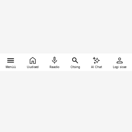
Menüü
Uudised
Raadio
Otsing
AI Chat
Logi sisse
Vana-Lõuna 39/1, 19094 Tallinn
(+372) 667 0111
logistikauudised@logistikauudised.ee
Telli
Reklaam