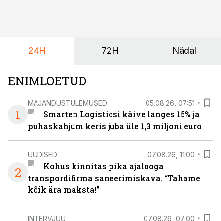
24H
72H
Nädal
ENIMLOETUD
MAJANDUSTULEMUSED
05.08.26, 07:51
1
Smarten Logisticsi käive langes 15% ja
puhaskahjum keris juba üle 1,3 miljoni euro
UUDISED
07.08.26, 11:00
Kohus kinnitas pika ajalooga
2
transpordifirma saneerimiskava. “Tahame
kõik ära maksta!”
INTERVJUU
07.08.26, 07:00