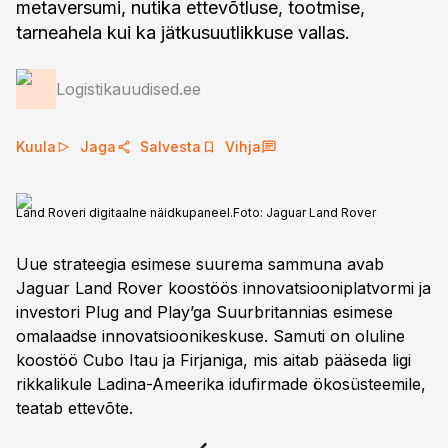
metaversumi, nutika ettevõtluse, tootmise,
tarneahela kui ka jätkusuutlikkuse vallas.
Logistikauudised.ee
Kuula
Jaga
Salvesta
Vihja
Land Roveri digitaalne näidkupaneel.
Foto:
Jaguar Land Rover
Uue strateegia esimese suurema sammuna avab
Jaguar Land Rover koostöös innovatsiooniplatvormi ja
investori Plug and Play’ga Suurbritannias esimese
omalaadse innovatsioonikeskuse. Samuti on oluline
koostöö Cubo Itau ja Firjaniga, mis aitab pääseda ligi
rikkalikule Ladina-Ameerika idufirmade ökosüsteemile,
teatab ettevõte.