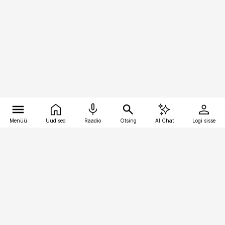
Menüü
Uudised
Raadio
Otsing
AI Chat
Logi sisse
Vana-Lõuna 39/1, 19094 Tallinn
(+372) 667 0111
logistikauudised@logistikauudised.ee
Telli
Reklaam