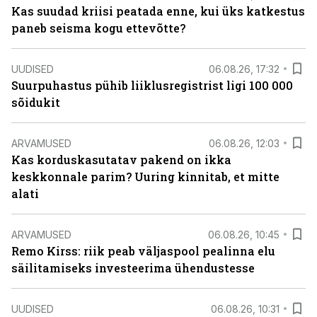
Kas suudad kriisi peatada enne, kui üks katkestus
paneb seisma kogu ettevõtte?
UUDISED
06.08.26, 17:32
Suurpuhastus pühib liiklusregistrist ligi 100 000
sõidukit
ARVAMUSED
06.08.26, 12:03
Kas korduskasutatav pakend on ikka
keskkonnale parim? Uuring kinnitab, et mitte
alati
ARVAMUSED
06.08.26, 10:45
Remo Kirss: riik peab väljaspool pealinna elu
säilitamiseks investeerima ühendustesse
UUDISED
06.08.26, 10:31