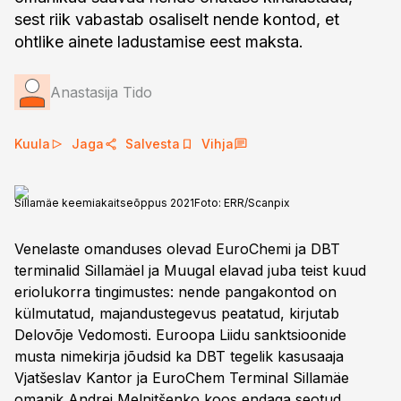
sest riik vabastab osaliselt nende kontod, et
ohtlike ainete ladustamise eest maksta.
Anastasija Tido
Kuula
Jaga
Salvesta
Vihja
Sillamäe keemiakaitseõppus 2021
Foto:
ERR/Scanpix
Venelaste omanduses olevad EuroChemi ja DBT
terminalid Sillamäel ja Muugal elavad juba teist kuud
eriolukorra tingimustes: nende pangakontod on
külmutatud, majandustegevus peatatud, kirjutab
Delovõje Vedomosti. Euroopa Liidu sanktsioonide
musta nimekirja jõudsid ka DBT tegelik kasusaaja
Vjatšeslav Kantor ja EuroChem Terminal Sillamäe
omanik Andrei Melnitšenko koos endaga seotud