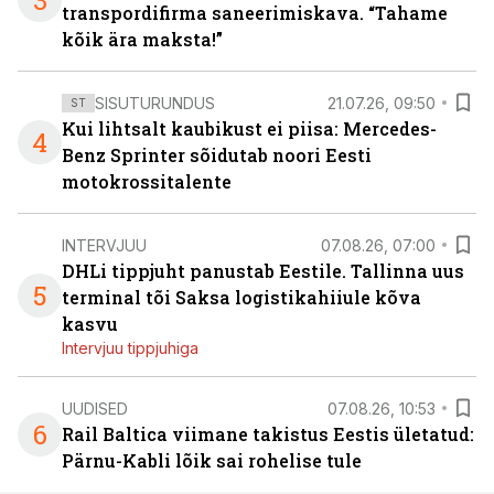
3
transpordifirma saneerimiskava. “Tahame
kõik ära maksta!”
SISUTURUNDUS
21.07.26, 09:50
ST
Kui lihtsalt kaubikust ei piisa: Mercedes-
4
Benz Sprinter sõidutab noori Eesti
motokrossitalente
INTERVJUU
07.08.26, 07:00
DHLi tippjuht panustab Eestile. Tallinna uus
5
terminal tõi Saksa logistikahiiule kõva
kasvu
Intervjuu tippjuhiga
UUDISED
07.08.26, 10:53
6
Rail Baltica viimane takistus Eestis ületatud:
Pärnu-Kabli lõik sai rohelise tule