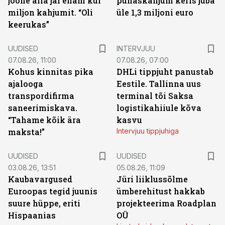
joone alla jäi enam kui
puhaskahjum keris juba
miljon kahjumit. “Oli
üle 1,3 miljoni euro
keerukas”
UUDISED
INTERVJUU
07.08.26, 11:00
07.08.26, 07:00
Kohus kinnitas pika
DHLi tippjuht panustab
ajalooga
Eestile. Tallinna uus
transpordifirma
terminal tõi Saksa
saneerimiskava.
logistikahiiule kõva
“Tahame kõik ära
kasvu
maksta!”
Intervjuu tippjuhiga
UUDISED
UUDISED
03.08.26, 13:51
05.08.26, 11:09
Kaubavargused
Jüri liiklussõlme
Euroopas tegid juunis
ümberehitust hakkab
suure hüppe, eriti
projekteerima Roadplan
Hispaanias
OÜ