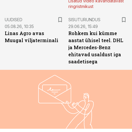
Lisatud video kavandatavast
ringristmikust
ST
UUDISED
SISUTURUNDUS
05.08.26, 10:35
29.06.26, 15:49
Linas Agro avas
Rohkem kui kümme
Muugal viljaterminali
aastat ühisel teel. DHL
ja Mercedes-Benz
ehitavad usaldust iga
saadetisega