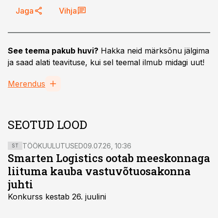
Jaga
Vihja
See teema pakub huvi?
Hakka neid märksõnu jälgima
ja saad alati teavituse, kui sel teemal ilmub midagi uut!
Merendus
SEOTUD LOOD
TÖÖKUULUTUSED
09.07.26, 10:36
ST
Smarten Logistics ootab meeskonnaga
liituma kauba vastuvõtuosakonna
juhti
Konkurss kestab 26. juulini