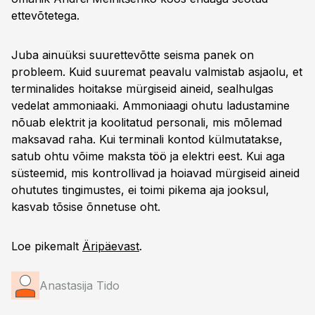
ettevõtetega.
Juba ainuüksi suurettevõtte seisma panek on
probleem. Kuid suuremat peavalu valmistab asjaolu, et
terminalides hoitakse mürgiseid aineid, sealhulgas
vedelat ammoniaaki. Ammoniaagi ohutu ladustamine
nõuab elektrit ja koolitatud personali, mis mõlemad
maksavad raha. Kui terminali kontod külmutatakse,
satub ohtu võime maksta töö ja elektri eest. Kui aga
süsteemid, mis kontrollivad ja hoiavad mürgiseid aineid
ohututes tingimustes, ei toimi pikema aja jooksul,
kasvab tõsise õnnetuse oht.
Loe pikemalt
Äripäevast
.
Anastasija Tido