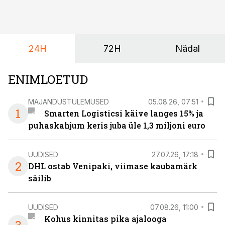
24H
72H
Nädal
ENIMLOETUD
MAJANDUSTULEMUSED
05.08.26, 07:51
1
Smarten Logisticsi käive langes 15% ja
puhaskahjum keris juba üle 1,3 miljoni euro
UUDISED
27.07.26, 17:18
2
DHL ostab Venipaki, viimase kaubamärk
säilib
UUDISED
07.08.26, 11:00
Kohus kinnitas pika ajalooga