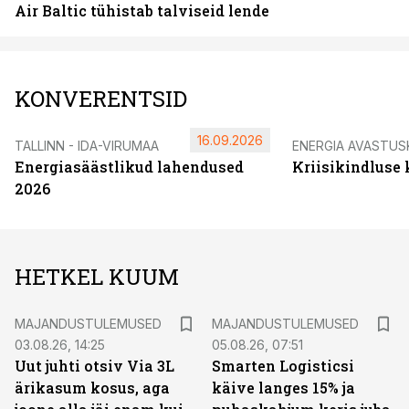
Air Baltic tühistab talviseid lende
KONVERENTSID
16.09.2026
TALLINN - IDA-VIRUMAA
ENERGIA AVASTUS
Energiasäästlikud lahendused
Kriisikindluse
2026
HETKEL KUUM
MAJANDUSTULEMUSED
MAJANDUSTULEMUSED
03.08.26, 14:25
05.08.26, 07:51
Uut juhti otsiv Via 3L
Smarten Logisticsi
ärikasum kosus, aga
käive langes 15% ja