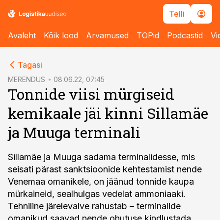
Telli
Avaleht
Kõik lood
Arvamused
TOPid
Podcastid
Vi
cebook
cebook
Tagasi
Twitter)
Twitter)
MERENDUS
08.06.22, 07:45
Tonnide viisi mürgiseid
kedIn
kedIn
kemikaale jäi kinni Sillamäe
ail
ail
ja Muuga terminali
k
k
Sillamäe ja Muuga sadama terminalidesse, mis
seisati pärast sanktsioonide kehtestamist nende
Venemaa omanikele, on jäänud tonnide kaupa
mürkaineid, sealhulgas vedelat ammoniaaki.
Tehniline järelevalve rahustab – terminalide
omanikud saavad nende ohutuse kindlustada,