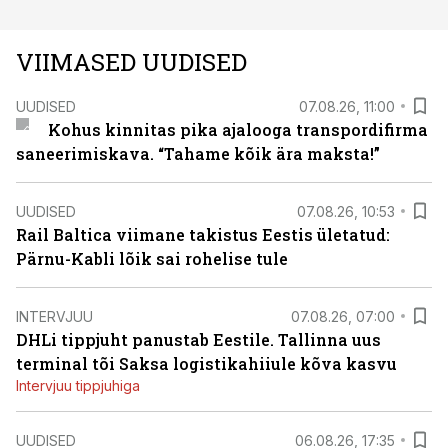
VIIMASED UUDISED
UUDISED
07.08.26, 11:00
Kohus kinnitas pika ajalooga transpordifirma
saneerimiskava. “Tahame kõik ära maksta!”
UUDISED
07.08.26, 10:53
Rail Baltica viimane takistus Eestis ületatud:
Pärnu-Kabli lõik sai rohelise tule
INTERVJUU
07.08.26, 07:00
DHLi tippjuht panustab Eestile. Tallinna uus
terminal tõi Saksa logistikahiiule kõva kasvu
Intervjuu tippjuhiga
UUDISED
06.08.26, 17:35