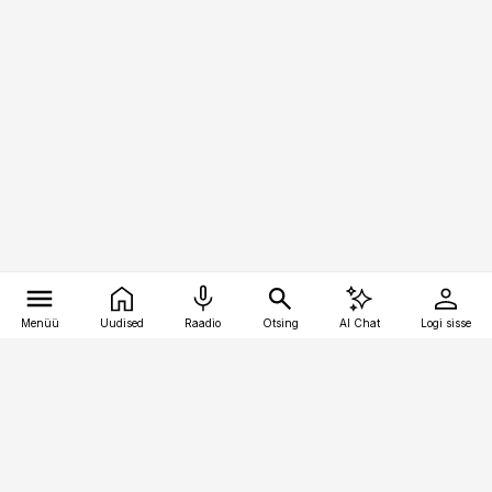
Menüü
Uudised
Raadio
Otsing
AI Chat
Logi sisse
Vana-Lõuna 39/1, 19094 Tallinn
(+372) 667 0111
logistikauudised@logistikauudised.ee