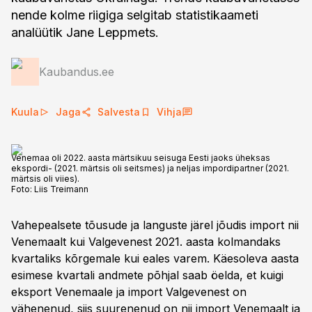
nende kolme riigiga selgitab statistikaameti
analüütik Jane Leppmets.
Kaubandus.ee
Kuula
Jaga
Salvesta
Vihja
Venemaa oli 2022. aasta märtsikuu seisuga Eesti jaoks üheksas
ekspordi- (2021. märtsis oli seitsmes) ja neljas impordipartner (2021.
märtsis oli viies).
Foto:
Liis Treimann
Vahepealsete tõusude ja languste järel jõudis import nii
Venemaalt kui Valgevenest 2021. aasta kolmandaks
kvartaliks kõrgemale kui eales varem. Käesoleva aasta
esimese kvartali andmete põhjal saab öelda, et kuigi
eksport Venemaale ja import Valgevenest on
vähenenud, siis suurenenud on nii import Venemaalt ja