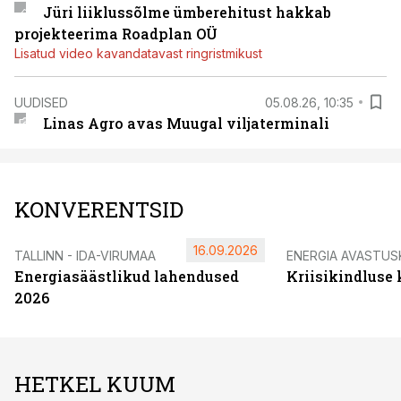
Jüri liiklussõlme ümberehitust hakkab
projekteerima Roadplan OÜ
Lisatud video kavandatavast ringristmikust
UUDISED
05.08.26, 10:35
Linas Agro avas Muugal viljaterminali
KONVERENTSID
16.09.2026
TALLINN - IDA-VIRUMAA
ENERGIA AVASTUS
Energiasäästlikud lahendused
Kriisikindluse
2026
HETKEL KUUM