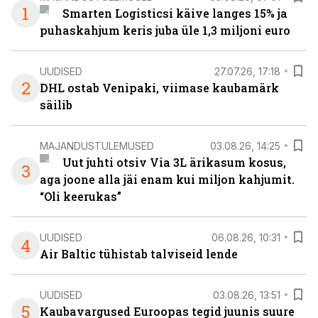
1
Smarten Logisticsi käive langes 15% ja
puhaskahjum keris juba üle 1,3 miljoni euro
UUDISED
27.07.26, 17:18
2
DHL ostab Venipaki, viimase kaubamärk
säilib
MAJANDUSTULEMUSED
03.08.26, 14:25
Uut juhti otsiv Via 3L ärikasum kosus,
3
aga joone alla jäi enam kui miljon kahjumit.
“Oli keerukas”
UUDISED
06.08.26, 10:31
4
Air Baltic tühistab talviseid lende
UUDISED
03.08.26, 13:51
5
Kaubavargused Euroopas tegid juunis suure