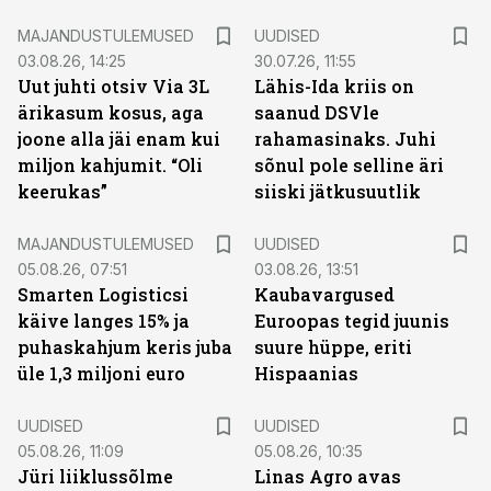
MAJANDUSTULEMUSED
UUDISED
03.08.26, 14:25
30.07.26, 11:55
Uut juhti otsiv Via 3L
Lähis-Ida kriis on
ärikasum kosus, aga
saanud DSVle
joone alla jäi enam kui
rahamasinaks. Juhi
miljon kahjumit. “Oli
sõnul pole selline äri
keerukas”
siiski jätkusuutlik
MAJANDUSTULEMUSED
UUDISED
05.08.26, 07:51
03.08.26, 13:51
Smarten Logisticsi
Kaubavargused
käive langes 15% ja
Euroopas tegid juunis
puhaskahjum keris juba
suure hüppe, eriti
üle 1,3 miljoni euro
Hispaanias
UUDISED
UUDISED
05.08.26, 11:09
05.08.26, 10:35
Jüri liiklussõlme
Linas Agro avas