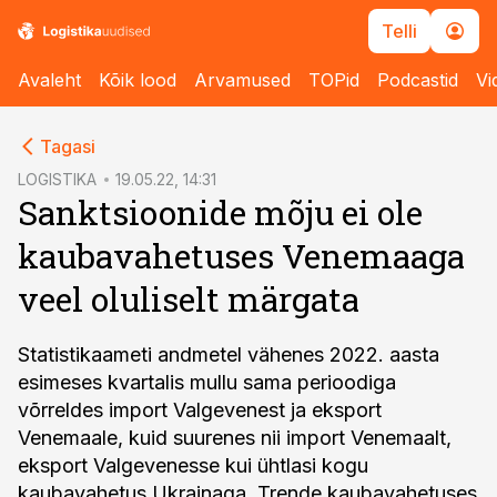
Telli
Avaleht
Kõik lood
Arvamused
TOPid
Podcastid
Vi
cebook
Tagasi
Twitter)
LOGISTIKA
19.05.22, 14:31
Sanktsioonide mõju ei ole
kedIn
kaubavahetuses Venemaaga
ail
veel oluliselt märgata
k
Statistikaameti andmetel vähenes 2022. aasta
esimeses kvartalis mullu sama perioodiga
võrreldes import Valgevenest ja eksport
Venemaale, kuid suurenes nii import Venemaalt,
eksport Valgevenesse kui ühtlasi kogu
kaubavahetus Ukrainaga. Trende kaubavahetuses