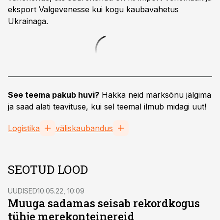
eksport Valgevenesse kui kogu kaubavahetus
Ukrainaga.
See teema pakub huvi?
Hakka neid märksõnu jälgima
ja saad alati teavituse, kui sel teemal ilmub midagi uut!
Logistika
väliskaubandus
SEOTUD LOOD
UUDISED
10.05.22, 10:09
Muuga sadamas seisab rekordkogus
tühje merekonteinereid