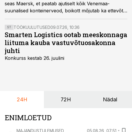
seas Maersk, et peatab ajutiselt kõik Venemaa-
suunalised konteinerveod, boikott mõjutab ka ettevõtte
Eesti haru ja siinset transiiti.
TÖÖKUULUTUSED
09.07.26, 10:36
ST
Smarten Logistics ootab meeskonnaga
liituma kauba vastuvõtuosakonna
juhti
Konkurss kestab 26. juulini
24H
72H
Nädal
ENIMLOETUD
MAJANDUSTULEMUSED
05.08.26, 07:51