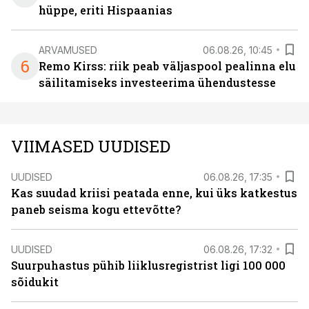
hüppe, eriti Hispaanias
ARVAMUSED
06.08.26, 10:45
6
Remo Kirss: riik peab väljaspool pealinna elu
säilitamiseks investeerima ühendustesse
VIIMASED UUDISED
UUDISED
06.08.26, 17:35
Kas suudad kriisi peatada enne, kui üks katkestus
paneb seisma kogu ettevõtte?
UUDISED
06.08.26, 17:32
Suurpuhastus pühib liiklusregistrist ligi 100 000
sõidukit