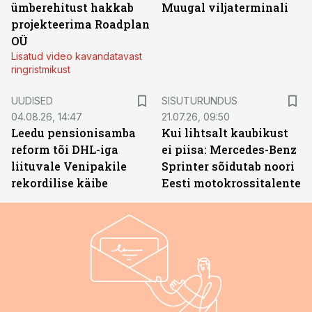
ümberehitust hakkab
Muugal viljaterminali
projekteerima Roadplan
OÜ
Lisatud video kavandatavast
ringristmikust
ST
UUDISED
SISUTURUNDUS
04.08.26, 14:47
21.07.26, 09:50
Leedu pensionisamba
Kui lihtsalt kaubikust
reform tõi DHL-iga
ei piisa: Mercedes-Benz
liituvale Venipakile
Sprinter sõidutab noori
rekordilise käibe
Eesti motokrossitalente