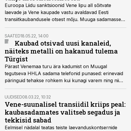
Euroopa Liidu sanktsioonid Vene lipu all sõitvate
laevade ja Vene kaupade vastu avaldavad Eesti
transiitkaubandusele otsest mõju. Muuga sadamasse
on seetõttu hoiule toodud rekordkogus tühje
merekonteinereid, kirjutab ERR.
SAATED
18.05.22, 14:00
Kaubad otsivad uusi kanaleid,
näiteks metalli on hakanud tulema
Türgist
Pärast Venemaa turu ära kadumist on Muugal
tegutseva HHLA sadama telefonid punased: erinevaid
päringuid tehakse rohkem kui kunagi varem ning nii
mõnigi uutest kaubakanalitest on juba ka töös.
„Näiteks on hakanud meritsi Eestisse liikuma Türgi
UUDISED
08.03.22, 10:32
metalli,“ tunnistas HHLA TK Estonia juhatuse esimees
Vene-suunalisel transiidil kriips peal:
Riia Sillave.
kaubasadamates valitseb segadus ja
tekkisid sabad
Eelmisel nädalal teatas teiste laevanduskontsernide