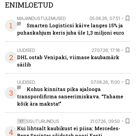
ENIMLOETUD
MAJANDUSTULEMUSED
05.08.26, 07:51
1
Smarten Logisticsi käive langes 15% ja
puhaskahjum keris juba üle 1,3 miljoni euro
UUDISED
27.07.26, 17:18
2
DHL ostab Venipaki, viimase kaubamärk
säilib
UUDISED
07.08.26, 11:00
Kohus kinnitas pika ajalooga
3
transpordifirma saneerimiskava. “Tahame
kõik ära maksta!”
SISUTURUNDUS
21.07.26, 09:50
ST
Kui lihtsalt kaubikust ei piisa: Mercedes-
4
Benz Sprinter sõidutab noori Eesti