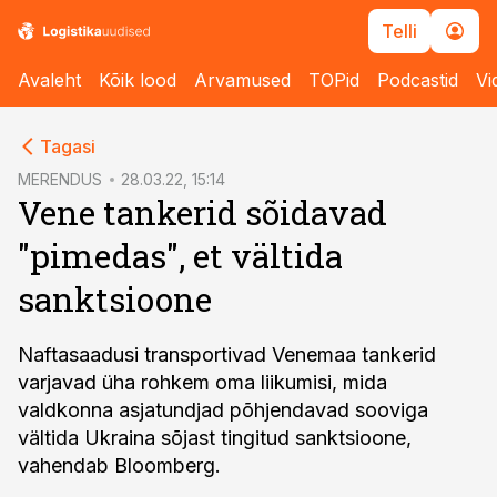
Telli
Avaleht
Kõik lood
Arvamused
TOPid
Podcastid
Vi
cebook
Tagasi
Twitter)
MERENDUS
28.03.22, 15:14
Vene tankerid sõidavad
kedIn
"pimedas", et vältida
ail
sanktsioone
k
Naftasaadusi transportivad Venemaa tankerid
varjavad üha rohkem oma liikumisi, mida
valdkonna asjatundjad põhjendavad sooviga
vältida Ukraina sõjast tingitud sanktsioone,
vahendab Bloomberg.