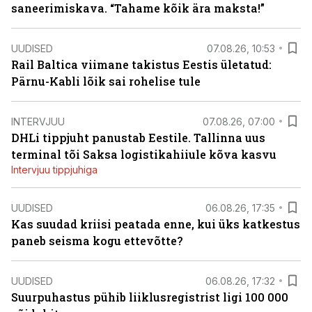
saneerimiskava. “Tahame kõik ära maksta!”
UUDISED
07.08.26, 10:53
Rail Baltica viimane takistus Eestis ületatud:
Pärnu-Kabli lõik sai rohelise tule
INTERVJUU
07.08.26, 07:00
DHLi tippjuht panustab Eestile. Tallinna uus
terminal tõi Saksa logistikahiiule kõva kasvu
Intervjuu tippjuhiga
UUDISED
06.08.26, 17:35
Kas suudad kriisi peatada enne, kui üks katkestus
paneb seisma kogu ettevõtte?
UUDISED
06.08.26, 17:32
Suurpuhastus pühib liiklusregistrist ligi 100 000