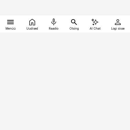
Menüü
Uudised
Raadio
Otsing
AI Chat
Logi sisse
Vana-Lõuna 39/1, 19094 Tallinn
(+372) 667 0111
logistikauudised@logistikauudised.ee
Telli
Reklaam
Firmast
Sisu kasutamisõigused
Ajakirjaniku
eetikakoodeks
Üldtingimused
Privaatsustingimused