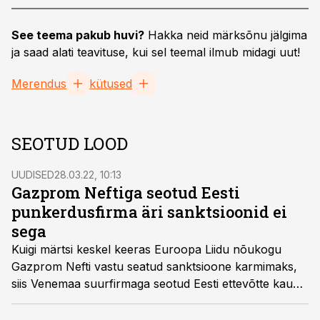
See teema pakub huvi?
Hakka neid märksõnu jälgima
ja saad alati teavituse, kui sel teemal ilmub midagi uut!
Merendus
kütused
SEOTUD LOOD
UUDISED
28.03.22, 10:13
Gazprom Neftiga seotud Eesti
punkerdusfirma äri sanktsioonid ei
sega
Kuigi märtsi keskel keeras Euroopa Liidu nõukogu
Gazprom Nefti vastu seatud sanktsioone karmimaks,
siis Venemaa suurfirmaga seotud Eesti ettevõtte kaudu
jätkub kütuseäri segamatult.