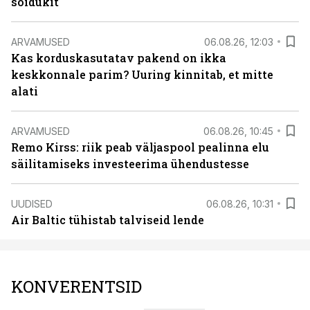
sõidukit
ARVAMUSED
06.08.26, 12:03
Kas korduskasutatav pakend on ikka
keskkonnale parim? Uuring kinnitab, et mitte
alati
ARVAMUSED
06.08.26, 10:45
Remo Kirss: riik peab väljaspool pealinna elu
säilitamiseks investeerima ühendustesse
UUDISED
06.08.26, 10:31
Air Baltic tühistab talviseid lende
KONVERENTSID