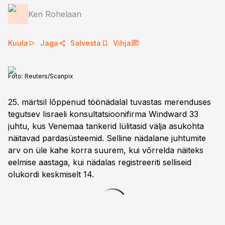
Ken Rohelaan
Kuula
Jaga
Salvesta
Vihja
Foto:
Reuters/Scanpix
25. märtsil lõppenud töönädalal tuvastas merenduses
tegutsev Iisraeli konsultatsioonifirma Windward 33
juhtu, kus Venemaa tankerid lülitasid välja asukohta
näitavad pardasüsteemid. Selline nädalane juhtumite
arv on üle kahe korra suurem, kui võrrelda näiteks
eelmise aastaga, kui nädalas registreeriti selliseid
olukordi keskmiselt 14.