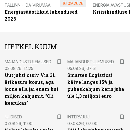
16.09.2026
TALLINN - IDA-VIRUMAA
ENERGIA AVASTUS
Energiasäästlikud lahendused
Kriisikindluse
2026
HETKEL KUUM
MAJANDUSTULEMUSED
MAJANDUSTULEMUSED
03.08.26, 14:25
05.08.26, 07:51
Uut juhti otsiv Via 3L
Smarten Logisticsi
ärikasum kosus, aga
käive langes 15% ja
joone alla jäi enam kui
puhaskahjum keris juba
miljon kahjumit. “Oli
üle 1,3 miljoni euro
keerukas”
UUDISED
INTERVJUU
07.08.26, 11:00
07.08.26, 07:00