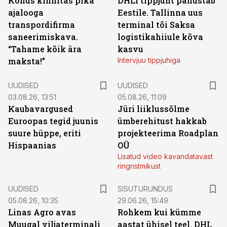
Kohus kinnitas pika
DHLi tippjuht panustab
ajalooga
Eestile. Tallinna uus
transpordifirma
terminal tõi Saksa
saneerimiskava.
logistikahiiule kõva
“Tahame kõik ära
kasvu
maksta!”
Intervjuu tippjuhiga
UUDISED
UUDISED
03.08.26, 13:51
05.08.26, 11:09
Kaubavargused
Jüri liiklussõlme
Euroopas tegid juunis
ümberehitust hakkab
suure hüppe, eriti
projekteerima Roadplan
Hispaanias
OÜ
Lisatud video kavandatavast
ringristmikust
ST
UUDISED
SISUTURUNDUS
05.08.26, 10:35
29.06.26, 15:49
Linas Agro avas
Rohkem kui kümme
Muugal viljaterminali
aastat ühisel teel. DHL