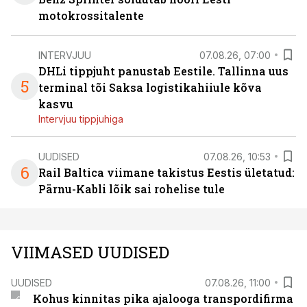
motokrossitalente
INTERVJUU
07.08.26, 07:00
DHLi tippjuht panustab Eestile. Tallinna uus
5
terminal tõi Saksa logistikahiiule kõva
kasvu
Intervjuu tippjuhiga
UUDISED
07.08.26, 10:53
6
Rail Baltica viimane takistus Eestis ületatud:
Pärnu-Kabli lõik sai rohelise tule
VIIMASED UUDISED
UUDISED
07.08.26, 11:00
Kohus kinnitas pika ajalooga transpordifirma