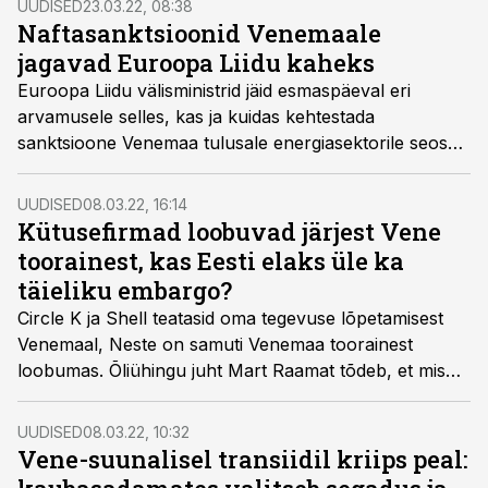
UUDISED
23.03.22, 08:38
Naftasanktsioonid Venemaale
jagavad Euroopa Liidu kaheks
Euroopa Liidu välisministrid jäid esmaspäeval eri
arvamusele selles, kas ja kuidas kehtestada
sanktsioone Venemaa tulusale energiasektorile seoses
Ukrainas sõdimisega, Saksamaa leidis, et liit on liiga
sõltuv Venemaa naftast, et embargo kehtestada,
UUDISED
08.03.22, 16:14
kirjutab Reuters.
Kütusefirmad loobuvad järjest Vene
toorainest, kas Eesti elaks üle ka
täieliku embargo?
Circle K ja Shell teatasid oma tegevuse lõpetamisest
Venemaal, Neste on samuti Venemaa toorainest
loobumas. Õliühingu juht Mart Raamat tõdeb, et mis
puudutab naftasaadusi, siis on Eesti mõne teise
piirkonnaga võrreldes pisut paremas seisus, lisaks on
UUDISED
08.03.22, 10:32
rahandusministeeriumil võti, millega leevendada
Vene-suunalisel transiidil kriips peal:
hinnatõusu tagajärgi tarbijatele.