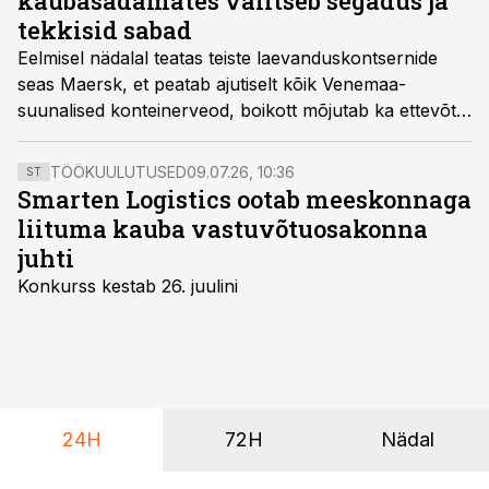
kaubasadamates valitseb segadus ja
tekkisid sabad
Eelmisel nädalal teatas teiste laevanduskontsernide
seas Maersk, et peatab ajutiselt kõik Venemaa-
suunalised konteinerveod, boikott mõjutab ka ettevõtte
Eesti haru ja siinset transiiti.
TÖÖKUULUTUSED
09.07.26, 10:36
ST
Smarten Logistics ootab meeskonnaga
liituma kauba vastuvõtuosakonna
juhti
Konkurss kestab 26. juulini
24H
72H
Nädal