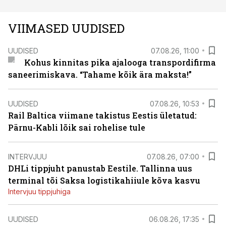
VIIMASED UUDISED
UUDISED
07.08.26, 11:00
Kohus kinnitas pika ajalooga transpordifirma
saneerimiskava. “Tahame kõik ära maksta!”
UUDISED
07.08.26, 10:53
Rail Baltica viimane takistus Eestis ületatud:
Pärnu-Kabli lõik sai rohelise tule
INTERVJUU
07.08.26, 07:00
DHLi tippjuht panustab Eestile. Tallinna uus
terminal tõi Saksa logistikahiiule kõva kasvu
Intervjuu tippjuhiga
UUDISED
06.08.26, 17:35