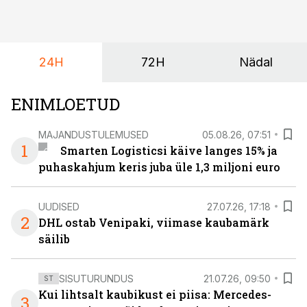
algamas juuniorite motokrossi
maailmameistrivõistlused.
24H
72H
Nädal
ENIMLOETUD
MAJANDUSTULEMUSED
05.08.26, 07:51
1
Smarten Logisticsi käive langes 15% ja
puhaskahjum keris juba üle 1,3 miljoni euro
UUDISED
27.07.26, 17:18
2
DHL ostab Venipaki, viimase kaubamärk
säilib
SISUTURUNDUS
21.07.26, 09:50
ST
Kui lihtsalt kaubikust ei piisa: Mercedes-
3