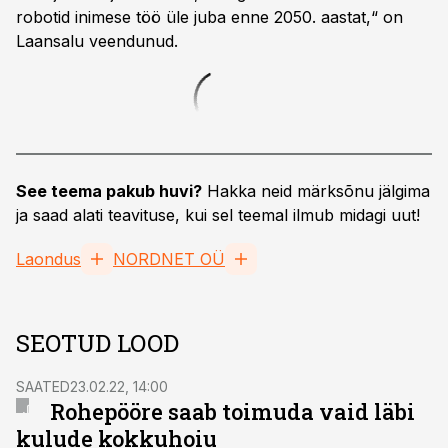
robotid inimese töö üle juba enne 2050. aastat,“ on
Laansalu veendunud.
See teema pakub huvi?
Hakka neid märksõnu jälgima
ja saad alati teavituse, kui sel teemal ilmub midagi uut!
Laondus
NORDNET OÜ
SEOTUD LOOD
SAATED
23.02.22, 14:00
Rohepööre saab toimuda vaid läbi
kulude kokkuhoiu