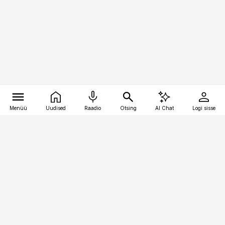
Menüü
Uudised
Raadio
Otsing
AI Chat
Logi sisse
Vana-Lõuna 39/1, 19094 Tallinn
(+372) 667 0111
logistikauudised@logistikauudised.ee
Telli
Reklaam
Firmast