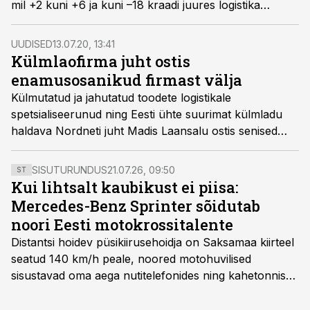
mil +2 kuni +6 ja kuni –18 kraadi juures logistika
täisteenust pakkuvate ettevõtete turul oli tühimik.
Ettevõttel on olnud häid ja halvemaid aegu, aga seda
UUDISED
13.07.20, 13:41
on majanduskriisid ja keerulised etapid kindlasti
Külmlaofirma juht ostis
õpetanud, et varjatud ressursse on organisatsioonis
enamusosanikud firmast välja
alati ja protsesse tõhustades on võimalik need üles
Külmutatud ja jahutatud toodete logistikale
leida ja tööle panna. „Meie DNAsse on punutud
spetsialiseerunud ning Eesti ühte suurimat külmladu
mõtteviis, et ebaefektiivsed sammud tuleb oma
haldava Nordneti juht Madis Laansalu ostis senised
protsessidest välja viia ja aitame selles ka oma kliente,”
enamusosanikud firmast välja.
ütleb Nordneti juhataja Madis Laansalu.
SISUTURUNDUS
21.07.26, 09:50
ST
Kui lihtsalt kaubikust ei piisa:
Mercedes-Benz Sprinter sõidutab
noori Eesti motokrossitalente
Distantsi hoidev püsikiirusehoidja on Saksamaa kiirteel
seatud 140 km/h peale, noored motohuvilised
sisustavad oma aega nutitelefonides ning kahetonnises
järelhaagises veerevad kaasa krossitsiklid koos vajaliku
varustusega. Õige pea on Prantsusmaal, Romagnes