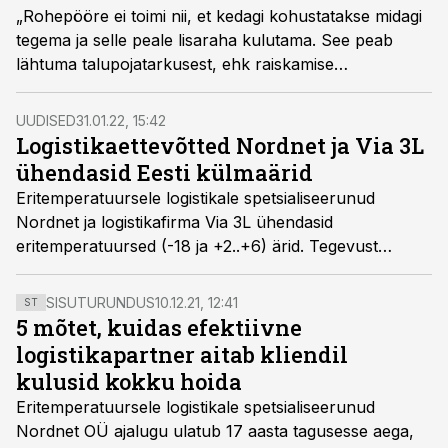
„Rohepööre ei toimi nii, et kedagi kohustatakse midagi
tegema ja selle peale lisaraha kulutama. See peab
lähtuma talupojatarkusest, ehk raiskamise
vähendamisest nii, et ka igapäevased sisendkulud
väheneksid,“ nendib hiljuti Eesti sügavkülmutatud
UUDISED
31.01.22, 15:42
kaupade käitlemise turuliidriks tõusnud Nordneti juht
Logistikaettevõtted Nordnet ja Via 3L
Madis Laansalu saates „Ärikliendid roolis“.
ühendasid Eesti külmaärid
Eritemperatuursele logistikale spetsialiseerunud
Nordnet ja logistikafirma Via 3L ühendasid
eritemperatuursed (-18 ja +2..+6) ärid. Tegevust
jätkatakse Nordneti kaubamärgi alt.
SISUTURUNDUS
10.12.21, 12:41
ST
5 mõtet, kuidas efektiivne
logistikapartner aitab kliendil
kulusid kokku hoida
Eritemperatuursele logistikale spetsialiseerunud
Nordnet OÜ ajalugu ulatub 17 aasta tagusesse aega,