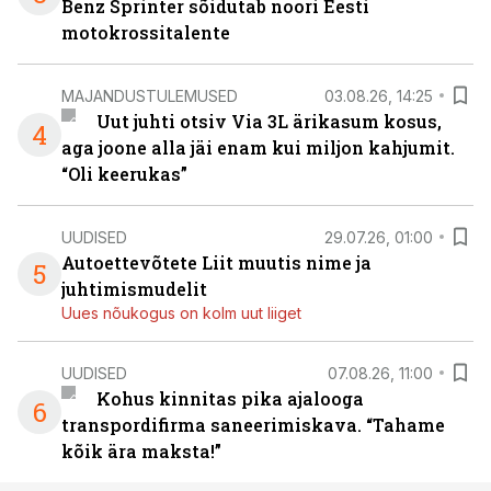
Benz Sprinter sõidutab noori Eesti
motokrossitalente
MAJANDUSTULEMUSED
03.08.26, 14:25
Uut juhti otsiv Via 3L ärikasum kosus,
4
aga joone alla jäi enam kui miljon kahjumit.
“Oli keerukas”
UUDISED
29.07.26, 01:00
Autoettevõtete Liit muutis nime ja
5
juhtimismudelit
Uues nõukogus on kolm uut liiget
UUDISED
07.08.26, 11:00
Kohus kinnitas pika ajalooga
6
transpordifirma saneerimiskava. “Tahame
kõik ära maksta!”