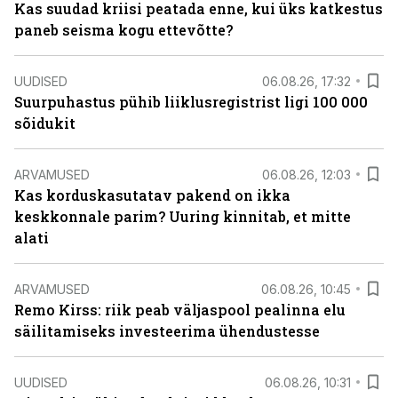
Kas suudad kriisi peatada enne, kui üks katkestus
paneb seisma kogu ettevõtte?
UUDISED
06.08.26, 17:32
Suurpuhastus pühib liiklusregistrist ligi 100 000
sõidukit
ARVAMUSED
06.08.26, 12:03
Kas korduskasutatav pakend on ikka
keskkonnale parim? Uuring kinnitab, et mitte
alati
ARVAMUSED
06.08.26, 10:45
Remo Kirss: riik peab väljaspool pealinna elu
säilitamiseks investeerima ühendustesse
UUDISED
06.08.26, 10:31