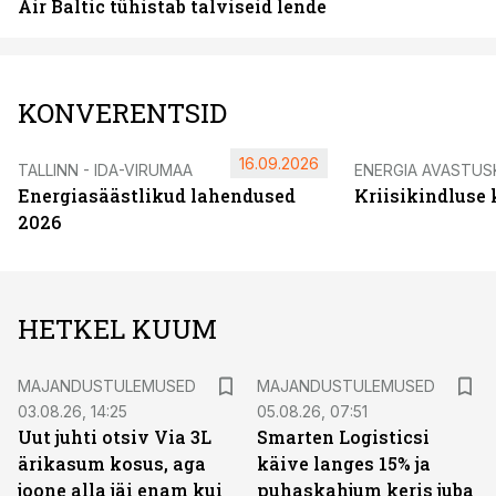
Air Baltic tühistab talviseid lende
KONVERENTSID
16.09.2026
TALLINN - IDA-VIRUMAA
ENERGIA AVASTUS
Energiasäästlikud lahendused
Kriisikindluse
2026
HETKEL KUUM
MAJANDUSTULEMUSED
MAJANDUSTULEMUSED
03.08.26, 14:25
05.08.26, 07:51
Uut juhti otsiv Via 3L
Smarten Logisticsi
ärikasum kosus, aga
käive langes 15% ja
joone alla jäi enam kui
puhaskahjum keris juba