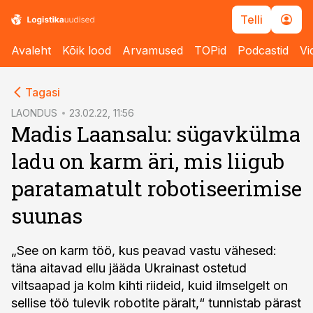
Telli
Avaleht
Kõik lood
Arvamused
TOPid
Podcastid
Vi
cebook
Tagasi
Twitter)
LAONDUS
23.02.22, 11:56
Madis Laansalu: sügavkülma
kedIn
ladu on karm äri, mis liigub
ail
paratamatult robotiseerimise
k
suunas
„See on karm töö, kus peavad vastu vähesed:
täna aitavad ellu jääda Ukrainast ostetud
viltsaapad ja kolm kihti riideid, kuid ilmselgelt on
sellise töö tulevik robotite päralt,“ tunnistab pärast