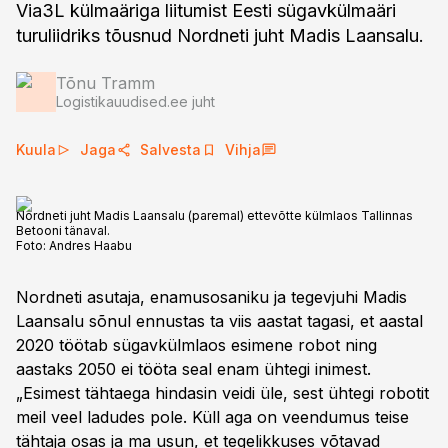
Via3L külmaäriga liitumist Eesti sügavkülmaäri
turuliidriks tõusnud Nordneti juht Madis Laansalu.
Tõnu Tramm
Logistikauudised.ee juht
Kuula
Jaga
Salvesta
Vihja
Nordneti juht Madis Laansalu (paremal) ettevõtte külmlaos Tallinnas
Betooni tänaval.
Foto:
Andres Haabu
Nordneti asutaja, enamusosaniku ja tegevjuhi Madis
Laansalu sõnul ennustas ta viis aastat tagasi, et aastal
2020 töötab sügavkülmlaos esimene robot ning
aastaks 2050 ei tööta seal enam ühtegi inimest.
„Esimest tähtaega hindasin veidi üle, sest ühtegi robotit
meil veel ladudes pole. Küll aga on veendumus teise
tähtaja osas ja ma usun, et tegelikkuses võtavad