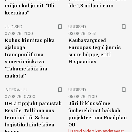
miljon kahjumit. “Oli
üle 1,3 miljoni euro
keerukas”
UUDISED
UUDISED
07.08.26, 11:00
03.08.26, 13:51
Kohus kinnitas pika
Kaubavargused
ajalooga
Euroopas tegid juunis
transpordifirma
suure hüppe, eriti
saneerimiskava.
Hispaanias
“Tahame kõik ära
maksta!”
INTERVJUU
UUDISED
07.08.26, 07:00
05.08.26, 11:09
DHLi tippjuht panustab
Jüri liiklussõlme
Eestile. Tallinna uus
ümberehitust hakkab
terminal tõi Saksa
projekteerima Roadplan
logistikahiiule kõva
OÜ
kasvu
Lisatud video kavandatavast