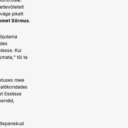
ontrollile.
ettevõtetelt
väga pikalt
omet Sõrmus
.
mõjutama
ides
stesse. Kui
smata,“ tõi ta
etuses meie
 valdkondades
et Eestisse
kendid,
ettepanekud