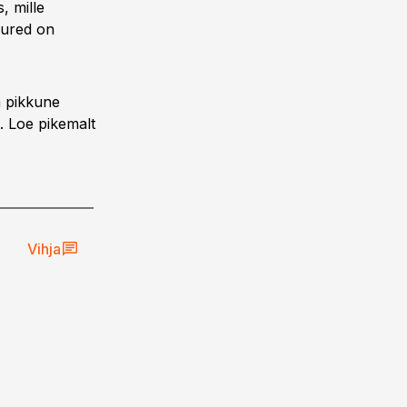
, mille
mured on
m pikkune
. Loe pikemalt
Vihja