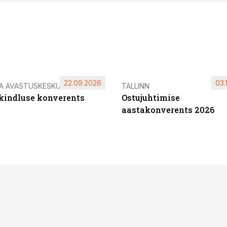
22.09.2026
03.
IA AVASTUSKESKUS
TALLINN
ikindluse konverents
Ostujuhtimise
aastakonverents 2026