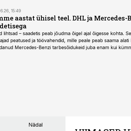
6.26, 15:49
e aastat ühisel teel. DHL ja Mercedes-
adetisega
d lihtsad – saadetis peab jõudma õigel ajal õigesse kohta. S
ajad peatused ja töövahendid, mille peale peab saama alati k
danud Mercedes-Benzi tarbesõidukeid juba enam kui kümm
ksul kujunenud oluliseks osaks ettevõtte igapäevasest tööst
Nädal