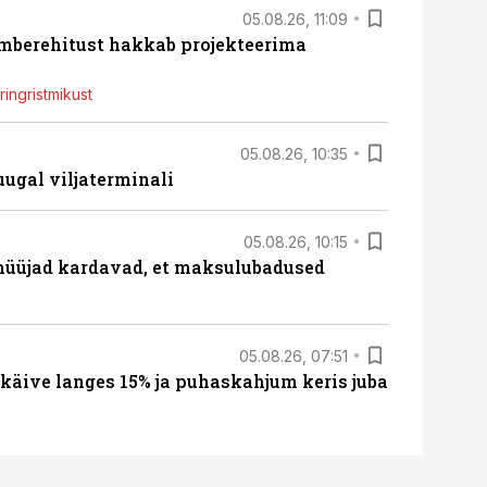
05.08.26, 11:09
ümberehitust hakkab projekteerima
ingristmikust
05.08.26, 10:35
ugal viljaterminali
05.08.26, 10:15
müüjad kardavad, et maksulubadused
05.08.26, 07:51
 käive langes 15% ja puhaskahjum keris juba