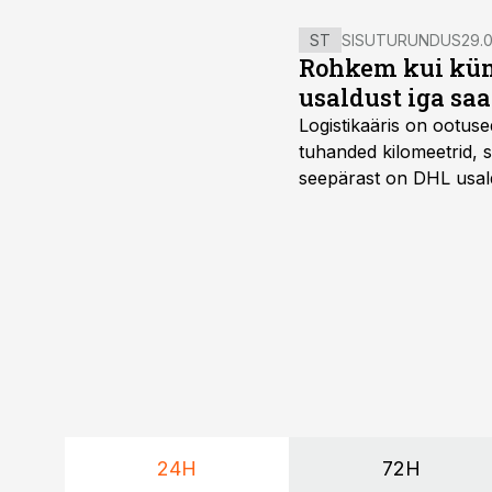
ST
SISUTURUNDUS
29.0
Rohkem kui kümm
usaldust iga sa
Logistikaäris on ootuse
tuhanded kilomeetrid, s
seepärast on DHL usal
Vehoga on selle aja joo
24H
72H