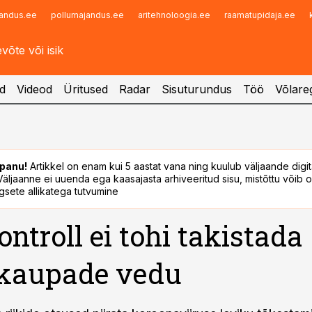
andus.ee
pollumajandus.ee
aritehnoloogia.ee
raamatupidaja.ee
Infopank
Radar
d
Videod
Üritused
Radar
Sisuturundus
Töö
Võlareg
panu!
Artikkel on enam kui 5 aastat vana ning kuulub väljaande digi
. Väljaanne ei uuenda ega kaasajasta arhiveeritud sisu, mistõttu võib ol
sete allikatega tutvumine
ontroll ei tohi takistada
ukaupade vedu