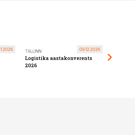
11.2026
09.12.2026
Pärnu ta
TALLINN
Logistika aastakonverents
2027
2026