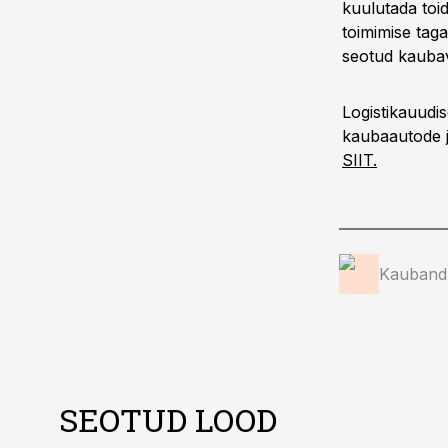
kuulutada toid
toimimise tag
seotud kaubav
Logistikauudis
kaubaautode j
SIIT.
Kauband
SEOTUD LOOD