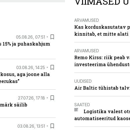
VIIMASED U
ARVAMUSED
Kas korduskasutatav p
kinnitab, et mitte alati
05.08.26, 07:51
s 15% ja puhaskahjum
ARVAMUSED
Remo Kirss: riik peab v
investeerima ühendust
03.08.26, 14:25
 kosus, aga joone alla
keerukas”
UUDISED
Air Baltic tühistab talv
27.07.26, 17:18
märk säilib
SAATED
Logistika valest ot
automatiseeritud kaos
03.08.26, 13:51