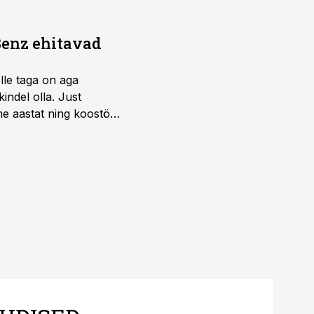
Benz ehitavad
elle taga on aga
indel olla. Just
e aastat ning koostöö
.