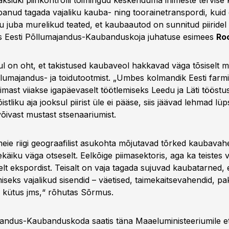
peaksidki piirikontrolli toimingud keskenduma inimeste tervise k
banud tagada vajaliku kauba- ning toorainetranspordi, kuid 
 juba murelikud teated, et kaubaautod on sunnitud piiridel 
s Eesti Põllumajandus-Kaubanduskoja juhatuse esimees
Ro
 on oht, et takistused kaubaveol hakkavad väga tõsiselt 
lumajandus- ja toidutootmist. „Umbes kolmandik Eesti farm
imast viiakse igapäevaselt töötlemiseks Leedu ja Läti tööstu
stliku aja jooksul piirist üle ei pääse, siis jäävad lehmad lüp
võivast mustast stsenaariumist.
eie riigi geograafilist asukohta mõjutavad tõrked kaubavah
ekäiku väga otseselt. Eelkõige piimasektoris, aga ka teistes
elt ekspordist. Teisalt on vaja tagada sujuvad kaubatarned, 
iseks vajalikud sisendid – väetised, taimekaitsevahendid, pa
, kütus jms,“ rõhutas Sõrmus.
jandus-Kaubanduskoda saatis täna Maaeluministeeriumile 