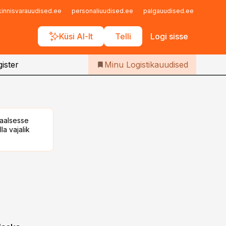
Iseteenindus
kinnisvarauudised.ee
personaliuudised.ee
palgauudised.ee
finant
Telli Logistikauudised
Küsi AI-lt
Telli
Logi sisse
ister
Minu Logistikauudised
taalsesse
la vajalik