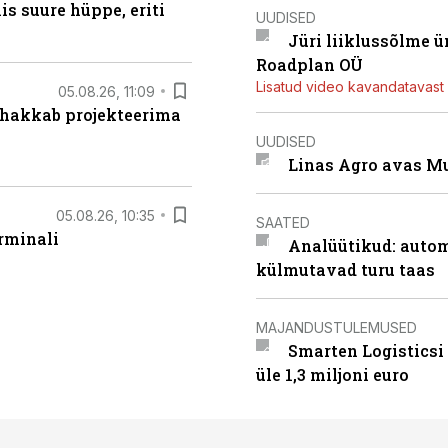
s suure hüppe, eriti
UUDISED
Jüri liiklussõlme 
Roadplan OÜ
Lisatud video kavandatavast r
05.08.26, 11:09
 hakkab projekteerima
UUDISED
Linas Agro avas Mu
05.08.26, 10:35
SAATED
rminali
Analüütikud: auto
külmutavad turu taas
MAJANDUSTULEMUSED
Smarten Logisticsi
üle 1,3 miljoni euro