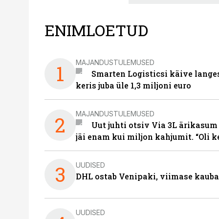
ENIMLOETUD
MAJANDUSTULEMUSED
1
Smarten Logisticsi käive lange
keris juba üle 1,3 miljoni euro
MAJANDUSTULEMUSED
2
Uut juhti otsiv Via 3L ärikasum
jäi enam kui miljon kahjumit. “Oli 
UUDISED
3
DHL ostab Venipaki, viimase kauba
UUDISED