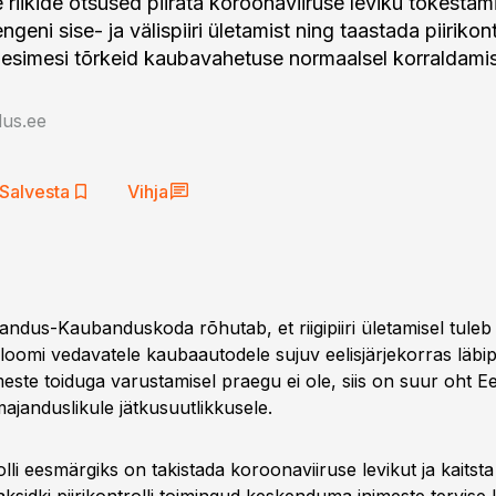
te riikide otsused piirata koroonaviiruse leviku tõkesta
engeni sise- ja välispiiri ületamist ning taastada piirikon
esimesi tõrkeid kaubavahetuse normaalsel korraldamis
us.ee
Salvesta
Vihja
andus-Kaubanduskoda rõhutab, et riigipiiri ületamisel tuleb
loomi vedavatele kaubaautodele sujuv eelisjärjekorras läbip
meste toiduga varustamisel praegu ei ole, siis on suur oht Ee
majanduslikule jätkusuutlikkusele.
rolli eesmärgiks on takistada koroonaviiruse levikut ja kaitst