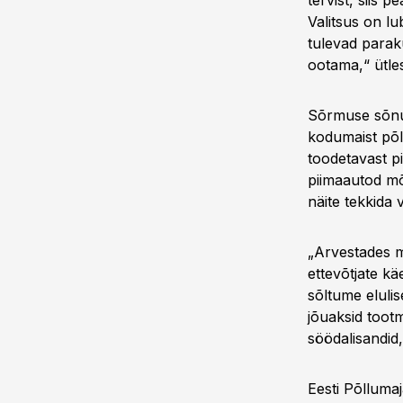
tervist, siis 
Valitsus on lu
tulevad paraku
ootama,“ ütle
Sõrmuse sõnul
kodumaist põl
toodetavast pi
piimaautod mõi
näite tekkida 
„Arvestades m
ettevõtjate kä
sõltume elulis
jõuaksid tootm
söödalisandid
Eesti Põlluma