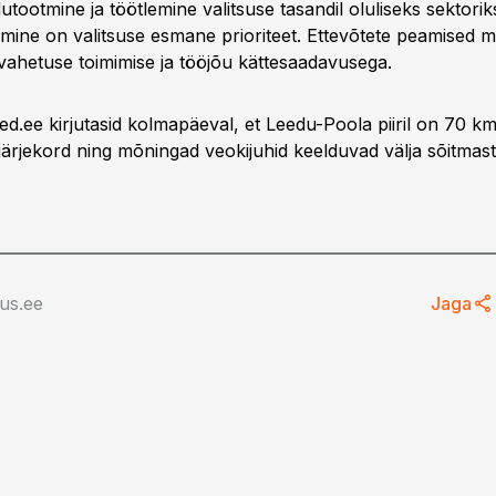
utootmine ja töötlemine valitsuse tasandil oluliseks sektoriks
amine on valitsuse esmane prioriteet. Ettevõtete peamised 
ahetuse toimimise ja tööjõu kättesaadavusega.
ed.ee kirjutasid kolmapäeval, et Leedu-Poola piiril on 70 k
ärjekord ning mõningad veokijuhid keelduvad välja sõitmast
us.ee
Jaga