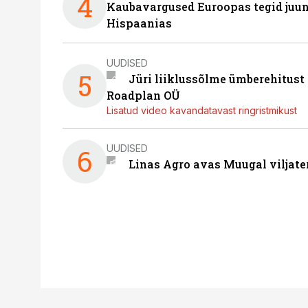
4
Kaubavargused Euroopas tegid juuni
Hispaanias
UUDISED
5
Jüri liiklussõlme ümberehitust
Roadplan OÜ
Lisatud video kavandatavast ringristmikust
UUDISED
6
Linas Agro avas Muugal viljate