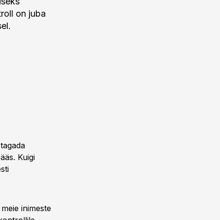
miseks
troll on juba
el.
 tagada
ääs. Kuigi
sti
a meie inimeste