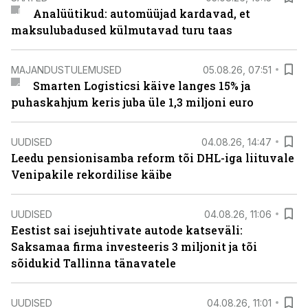
Analüütikud: automüüjad kardavad, et
maksulubadused külmutavad turu taas
MAJANDUSTULEMUSED
05.08.26, 07:51
Smarten Logisticsi käive langes 15% ja
puhaskahjum keris juba üle 1,3 miljoni euro
UUDISED
04.08.26, 14:47
Leedu pensionisamba reform tõi DHL-iga liituvale
Venipakile rekordilise käibe
UUDISED
04.08.26, 11:06
Eestist sai isejuhtivate autode katseväli:
Saksamaa firma investeeris 3 miljonit ja tõi
sõidukid Tallinna tänavatele
UUDISED
04.08.26, 11:01