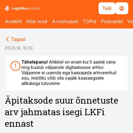
Telli
Avaleht
Kõik lood
Arvamused
TOPid
Podcastid
Vi
cebook
cebook
Tagasi
Twitter)
Twitter)
29.05.19, 10:33
kedIn
kedIn
Tähelepanu!
Artikkel on enam kui 5 aastat vana
ning kuulub väljaande digitaalsesse arhiivi.
ail
ail
Väljaanne ei uuenda ega kaasajasta arhiveeritud
sisu, mistõttu võib olla vajalik kaasaegsete
k
k
allikatega tutvumine
Äpitaksode suur õnnetuste
arv jahmatas isegi LKFi
ennast