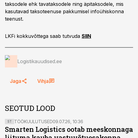
taksodele ehk tavataksodele ning äpitaksodele, mis
kasutavad taksoteenuse pakkumisel infoühiskonna
teenust.
LKFi kokkuvõttega saab tutvuda
SIIN
Logistikauudised.ee
Jaga
Vihja
SEOTUD LOOD
TÖÖKUULUTUSED
09.07.26, 10:36
ST
Smarten Logistics ootab meeskonnaga
liituma kauba vastuvõtuosakonna