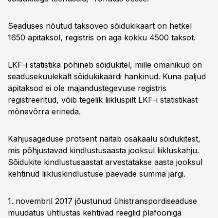
Seaduses nõutud taksoveo sõidukikaart on hetkel
1650 äpitaksol, registris on aga kokku 4500 taksot.
LKF-i statistika põhineb sõidukitel, mille omanikud on
seadusekuulekalt sõidukikaardi hankinud. Kuna paljud
äpitaksod ei ole majandustegevuse registris
registreeritud, võib tegelik liikluspilt LKF-i statistikast
mõnevõrra erineda.
Kahjusageduse protsent näitab osakaalu sõidukitest,
mis põhjustavad kindlustusaasta jooksul liikluskahju.
Sõidukite kindlustusaastat arvestatakse aasta jooksul
kehtinud liikluskindlustuse päevade summa järgi.
1. novembril 2017 jõustunud ühistranspordiseaduse
muudatus ühtlustas kehtivad reeglid plafooniga