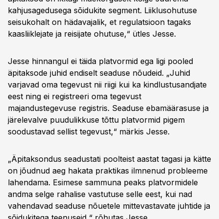
kahjusagedusega sõidukite segment. Liiklusohutuse
seisukohalt on hädavajalik, et regulatsioon tagaks
kaasliiklejate ja reisijate ohutuse,“ ütles Jesse.
Jesse hinnangul ei täida platvormid ega ligi pooled
äpitaksode juhid endiselt seaduse nõudeid. „Juhid
varjavad oma tegevust nii riigi kui ka kindlustusandjate
eest ning ei registreeri oma tegevust
majandustegevuse registris. Seaduse ebamäärasuse ja
järelevalve puudulikkuse tõttu platvormid pigem
soodustavad sellist tegevust,“ märkis Jesse.
„Äpitaksondus seadustati poolteist aastat tagasi ja kätte
on jõudnud aeg hakata praktikas ilmnenud probleeme
lahendama. Esimese sammuna peaks platvormidele
andma selge rahalise vastutuse selle eest, kui nad
vahendavad seaduse nõuetele mittevastavate juhtide ja
sõidukitega teenuseid,“ rõhutas Jesse.