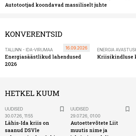
Autotootjad koondavad massiliselt juhte
KONVERENTSID
16.09.2026
TALLINN - IDA-VIRUMAA
ENERGIA AVASTUS
Energiasäästlikud lahendused
Kriisikindluse
2026
HETKEL KUUM
UUDISED
UUDISED
30.07.26, 11:55
29.07.26, 01:00
Lähis-Ida kriis on
Autoettevõtete Liit
saanud DSVle
muutis nime ja