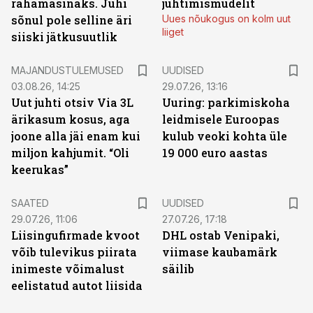
rahamasinaks. Juhi
juhtimismudelit
sõnul pole selline äri
Uues nõukogus on kolm uut
liiget
siiski jätkusuutlik
MAJANDUSTULEMUSED
UUDISED
03.08.26, 14:25
29.07.26, 13:16
Uut juhti otsiv Via 3L
Uuring: parkimiskoha
ärikasum kosus, aga
leidmisele Euroopas
joone alla jäi enam kui
kulub veoki kohta üle
miljon kahjumit. “Oli
19 000 euro aastas
keerukas”
SAATED
UUDISED
29.07.26, 11:06
27.07.26, 17:18
Liisingufirmade kvoot
DHL ostab Venipaki,
võib tulevikus piirata
viimase kaubamärk
inimeste võimalust
säilib
eelistatud autot liisida
ST