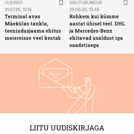
UUDISED
SISUTURUNDUS
31.07.26, 13:19
29.06.26, 15:49
Terminal avas
Rohkem kui kümme
Mäekülas tankla,
aastat ühisel teel. DHL
teenindusjaama ehitus
ja Mercedes-Benz
meiereisse veel kestab
ehitavad usaldust iga
saadetisega
LIITU UUDISKIRJAGA