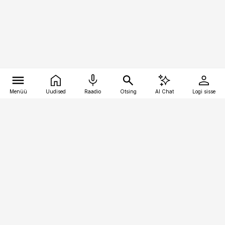
Menüü
Uudised
Raadio
Otsing
AI Chat
Logi sisse
Vana-Lõuna 39/1, 19094 Tallinn
(+372) 667 0111
logistikauudised@logistikauudised.ee
Telli
Reklaam
Firmast