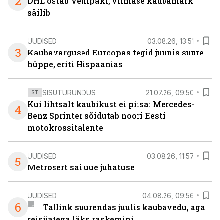
2
DHL ostab Venipaki, viimase kaubamärk
säilib
UUDISED
03.08.26, 13:51
3
Kaubavargused Euroopas tegid juunis suure
hüppe, eriti Hispaanias
SISUTURUNDUS
21.07.26, 09:50
ST
Kui lihtsalt kaubikust ei piisa: Mercedes-
4
Benz Sprinter sõidutab noori Eesti
motokrossitalente
UUDISED
03.08.26, 11:57
5
Metrosert sai uue juhatuse
UUDISED
04.08.26, 09:56
6
Tallink suurendas juulis kaubavedu, aga
reisijatega läks raskemini