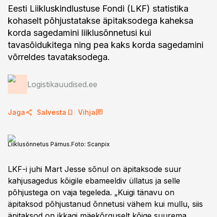
Eesti Liikluskindlustuse Fondi (LKF) statistika
kohaselt põhjustatakse äpitaksodega kaheksa
korda sagedamini liiklusõnnetusi kui
tavasõidukitega ning pea kaks korda sagedamini
võrreldes tavataksodega.
Logistikauudised.ee
Jaga
Salvesta
Vihja
Liiklusõnnetus Pärnus.
Foto:
Scanpix
LKF-i juhi Mart Jesse sõnul on äpitaksode suur
kahjusagedus kõigile ebameeldiv üllatus ja selle
põhjustega on vaja tegeleda. „Kuigi tänavu on
äpitaksod põhjustanud õnnetusi vähem kui mullu, siis
äpitaksod on ikkagi mäekõrguselt kõige suurema