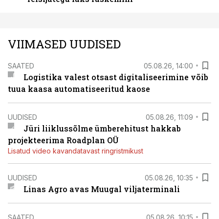
VIIMASED UUDISED
SAATED
05.08.26, 14:00
Logistika valest otsast digitaliseerimine võib
tuua kaasa automatiseeritud kaose
UUDISED
05.08.26, 11:09
Jüri liiklussõlme ümberehitust hakkab
projekteerima Roadplan OÜ
Lisatud video kavandatavast ringristmikust
UUDISED
05.08.26, 10:35
Linas Agro avas Muugal viljaterminali
SAATED
05.08.26, 10:15