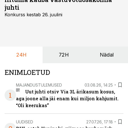
juhti
Konkurss kestab 26. juulini
24H
72H
Nädal
ENIMLOETUD
MAJANDUSTULEMUSED
03.08.26, 14:25
Uut juhti otsiv Via 3L ärikasum kosus,
1
aga joone alla jäi enam kui miljon kahjumit.
“Oli keerukas”
UUDISED
27.07.26, 17:18