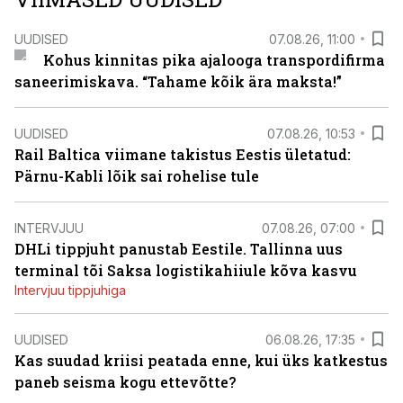
UUDISED
07.08.26, 11:00
Kohus kinnitas pika ajalooga transpordifirma
saneerimiskava. “Tahame kõik ära maksta!”
UUDISED
07.08.26, 10:53
Rail Baltica viimane takistus Eestis ületatud:
Pärnu-Kabli lõik sai rohelise tule
INTERVJUU
07.08.26, 07:00
DHLi tippjuht panustab Eestile. Tallinna uus
terminal tõi Saksa logistikahiiule kõva kasvu
Intervjuu tippjuhiga
UUDISED
06.08.26, 17:35
Kas suudad kriisi peatada enne, kui üks katkestus
paneb seisma kogu ettevõtte?