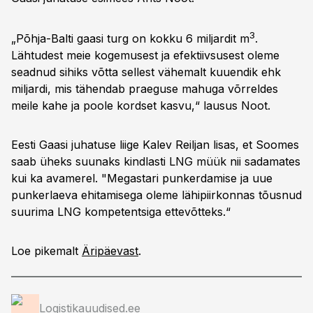
3
„Põhja-Balti gaasi turg on kokku 6 miljardit m
.
Lähtudest meie kogemusest ja efektiivsusest oleme
seadnud sihiks võtta sellest vähemalt kuuendik ehk
miljardi, mis tähendab praeguse mahuga võrreldes
meile kahe ja poole kordset kasvu,“ lausus Noot.
Eesti Gaasi juhatuse liige Kalev Reiljan lisas, et Soomes
saab üheks suunaks kindlasti LNG müük nii sadamates
kui ka avamerel. "Megastari punkerdamise ja uue
punkerlaeva ehitamisega oleme lähipiirkonnas tõusnud
suurima LNG kompetentsiga ettevõtteks.“
Loe pikemalt
Äripäevast
.
Logistikauudised.ee