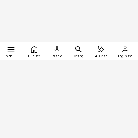
Menüü
Uudised
Raadio
Otsing
AI Chat
Logi sisse
Vana-Lõuna 39/1, 19094 Tallinn
(+372) 667 0111
logistikauudised@logistikauudised.ee
Telli
Reklaam
Firmast