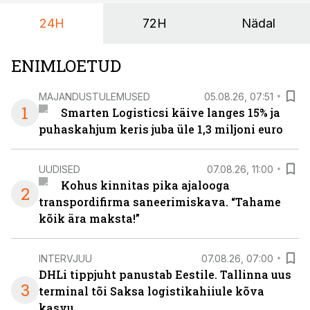
24H
72H
Nädal
ENIMLOETUD
MAJANDUSTULEMUSED
05.08.26, 07:51
1
Smarten Logisticsi käive langes 15% ja
puhaskahjum keris juba üle 1,3 miljoni euro
UUDISED
07.08.26, 11:00
Kohus kinnitas pika ajalooga
2
transpordifirma saneerimiskava. “Tahame
kõik ära maksta!”
INTERVJUU
07.08.26, 07:00
DHLi tippjuht panustab Eestile. Tallinna uus
3
terminal tõi Saksa logistikahiiule kõva
kasvu