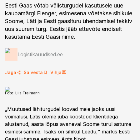
Eesti Gaas võtab välisturgudel kasutusele uue
kaubamärgi Elenger, esimesena võetakse sihikule
Soome, Läti ja Eesti gaasituru ühendamisel tekkiv
uus suurem turg. Eestis jääb ettevõte endiselt
kasutama Eesti Gaasi nime.
Logistikauudised.ee
Jaga
Salvesta
Vihja
Foto:
Liis Treimann
„Muutused lähiturgudel loovad meie jaoks uusi
võimalusi. Lätis oleme juba koostööd klientidega
alustanud, aasta lõpus avaneval Soome turul astume
esimesi samme, lisaks on sihikul Leedu,“ märkis Eesti
Gaasi juhatuse esimees Ants Noot.