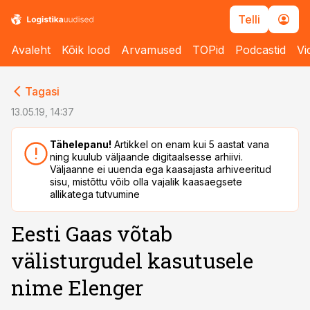
Telli
Avaleht
Kõik lood
Arvamused
TOPid
Podcastid
Vi
cebook
cebook
Tagasi
Twitter)
Twitter)
13.05.19, 14:37
kedIn
kedIn
Tähelepanu!
Artikkel on enam kui 5 aastat vana
ning kuulub väljaande digitaalsesse arhiivi.
ail
ail
Väljaanne ei uuenda ega kaasajasta arhiveeritud
sisu, mistõttu võib olla vajalik kaasaegsete
k
k
allikatega tutvumine
Eesti Gaas võtab
välisturgudel kasutusele
nime Elenger