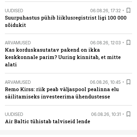
UUDISED
06.08.26, 17:32
Suurpuhastus pühib liiklusregistrist ligi 100 000
sõidukit
ARVAMUSED
06.08.26, 12:03
Kas korduskasutatav pakend on ikka
keskkonnale parim? Uuring kinnitab, et mitte
alati
ARVAMUSED
06.08.26, 10:45
Remo Kirss: riik peab väljaspool pealinna elu
säilitamiseks investeerima ühendustesse
UUDISED
06.08.26, 10:31
Air Baltic tühistab talviseid lende