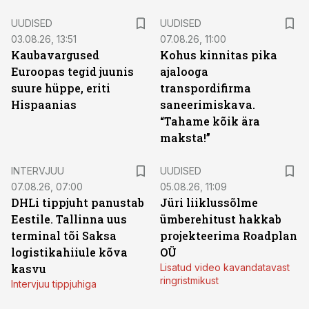
UUDISED
UUDISED
03.08.26, 13:51
07.08.26, 11:00
Kaubavargused
Kohus kinnitas pika
Euroopas tegid juunis
ajalooga
suure hüppe, eriti
transpordifirma
Hispaanias
saneerimiskava.
“Tahame kõik ära
maksta!”
INTERVJUU
UUDISED
07.08.26, 07:00
05.08.26, 11:09
DHLi tippjuht panustab
Jüri liiklussõlme
Eestile. Tallinna uus
ümberehitust hakkab
terminal tõi Saksa
projekteerima Roadplan
logistikahiiule kõva
OÜ
kasvu
Lisatud video kavandatavast
ringristmikust
Intervjuu tippjuhiga
ST