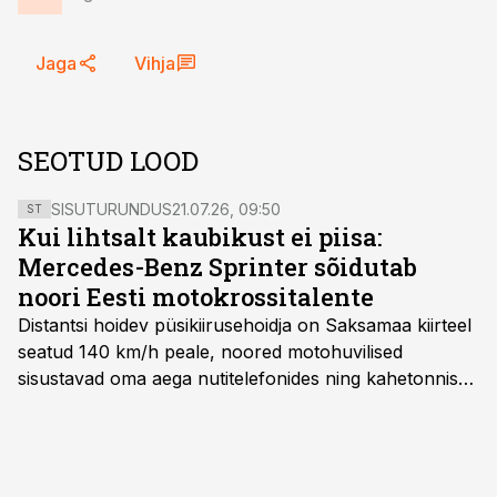
Jaga
Vihja
SEOTUD LOOD
SISUTURUNDUS
21.07.26, 09:50
ST
Kui lihtsalt kaubikust ei piisa:
Mercedes-Benz Sprinter sõidutab
noori Eesti motokrossitalente
Distantsi hoidev püsikiirusehoidja on Saksamaa kiirteel
seatud 140 km/h peale, noored motohuvilised
sisustavad oma aega nutitelefonides ning kahetonnises
järelhaagises veerevad kaasa krossitsiklid koos vajaliku
varustusega. Õige pea on Prantsusmaal, Romagnes
algamas juuniorite motokrossi
maailmameistrivõistlused.