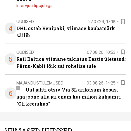
Intervjuu tippjuhiga
UUDISED
27.07.26, 17:18
4
DHL ostab Venipaki, viimase kaubamärk
säilib
UUDISED
07.08.26, 10:53
5
Rail Baltica viimane takistus Eestis ületatud:
Pärnu-Kabli lõik sai rohelise tule
MAJANDUSTULEMUSED
03.08.26, 14:25
Uut juhti otsiv Via 3L ärikasum kosus,
6
aga joone alla jäi enam kui miljon kahjumit.
“Oli keerukas”
VIIMASED UUDISED