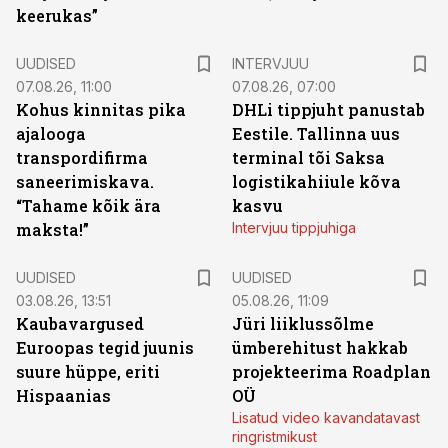
keerukas”
UUDISED
INTERVJUU
07.08.26, 11:00
07.08.26, 07:00
Kohus kinnitas pika
DHLi tippjuht panustab
ajalooga
Eestile. Tallinna uus
transpordifirma
terminal tõi Saksa
saneerimiskava.
logistikahiiule kõva
“Tahame kõik ära
kasvu
maksta!”
Intervjuu tippjuhiga
UUDISED
UUDISED
03.08.26, 13:51
05.08.26, 11:09
Kaubavargused
Jüri liiklussõlme
Euroopas tegid juunis
ümberehitust hakkab
suure hüppe, eriti
projekteerima Roadplan
Hispaanias
OÜ
Lisatud video kavandatavast
ringristmikust