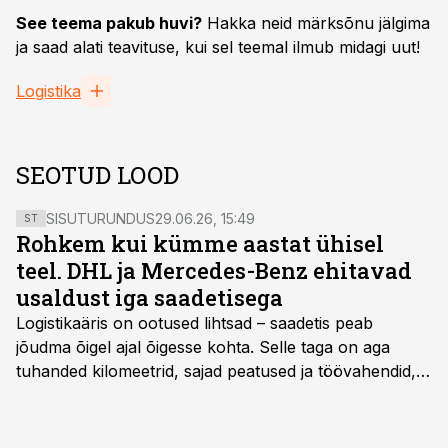
See teema pakub huvi?
Hakka neid märksõnu jälgima
ja saad alati teavituse, kui sel teemal ilmub midagi uut!
Logistika
SEOTUD LOOD
SISUTURUNDUS
29.06.26, 15:49
ST
Rohkem kui kümme aastat ühisel
teel. DHL ja Mercedes-Benz ehitavad
usaldust iga saadetisega
Logistikaäris on ootused lihtsad – saadetis peab
jõudma õigel ajal õigesse kohta. Selle taga on aga
tuhanded kilomeetrid, sajad peatused ja töövahendid,
mille peale peab saama alati kindel olla. Just seepärast
on DHL usaldanud Mercedes-Benzi tarbesõidukeid
juba enam kui kümme aastat ning koostöö Vehoga on