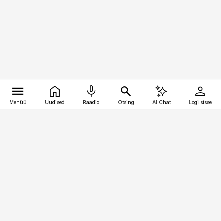
Menüü
Uudised
Raadio
Otsing
AI Chat
Logi sisse
Vana-Lõuna 39/1, 19094 Tallinn
(+372) 667 0111
logistikauudised@logistikauudised.ee
Telli
Reklaam
Firmast