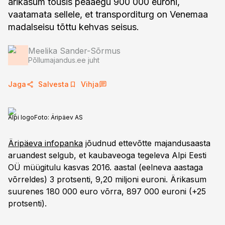
ärikasum tõusis peaaegu 900 000 euroni,
vaatamata sellele, et transporditurg on Venemaa
madalseisu tõttu kehvas seisus.
Meelika Sander-Sõrmus
Põllumajandus.ee juht
Jaga
Salvesta
Vihja
Alpi logo
Foto:
Äripäev AS
Äripäeva infopanka
jõudnud ettevõtte majandusaasta
aruandest selgub, et kaubaveoga tegeleva Alpi Eesti
OÜ müügitulu kasvas 2016. aastal (eelneva aastaga
võrreldes) 3 protsenti, 9,20 miljoni euroni. Ärikasum
suurenes 180 000 euro võrra, 897 000 euroni (+25
protsenti).