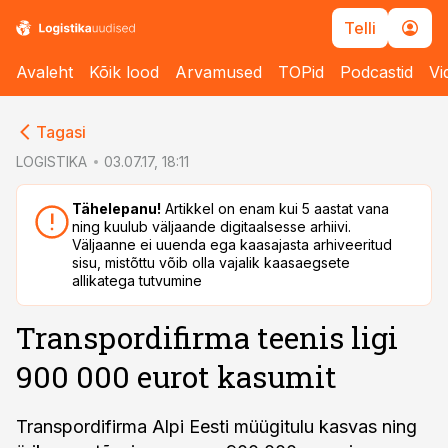
Telli
Avaleht
Kõik lood
Arvamused
TOPid
Podcastid
Vi
cebook
cebook
Tagasi
Twitter)
Twitter)
LOGISTIKA
03.07.17, 18:11
kedIn
kedIn
Tähelepanu!
Artikkel on enam kui 5 aastat vana
ning kuulub väljaande digitaalsesse arhiivi.
ail
ail
Väljaanne ei uuenda ega kaasajasta arhiveeritud
sisu, mistõttu võib olla vajalik kaasaegsete
k
k
allikatega tutvumine
Transpordifirma teenis ligi
900 000 eurot kasumit
Transpordifirma Alpi Eesti müügitulu kasvas ning