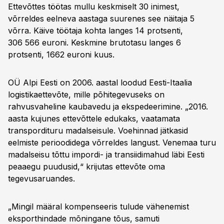
Ettevõttes töötas mullu keskmiselt 30 inimest,
võrreldes eelneva aastaga suurenes see näitaja 5
võrra. Käive töötaja kohta langes 14 protsenti,
306 566 euroni. Keskmine brutotasu langes 6
protsenti, 1662 euroni kuus.
OÜ Alpi Eesti on 2006. aastal loodud Eesti-Itaalia
logistikaettevõte, mille põhitegevuseks on
rahvusvaheline kaubavedu ja ekspedeerimine. „2016.
aasta kujunes ettevõttele edukaks, vaatamata
transpordituru madalseisule. Voehinnad jätkasid
eelmiste perioodidega võrreldes langust. Venemaa turu
madalseisu tõttu impordi- ja transiidimahud läbi Eesti
peaaegu puudusid,“ krijutas ettevõte oma
tegevusaruandes.
„Mingil määral kompenseeris tulude vähenemist
eksporthindade mõningane tõus, samuti