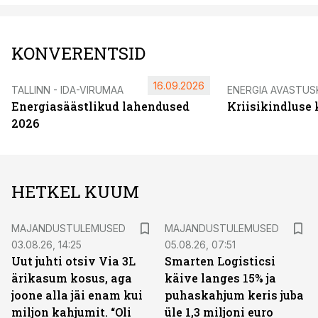
KONVERENTSID
16.09.2026
TALLINN - IDA-VIRUMAA
ENERGIA AVASTUS
Energiasäästlikud lahendused
Kriisikindluse
2026
HETKEL KUUM
MAJANDUSTULEMUSED
MAJANDUSTULEMUSED
03.08.26, 14:25
05.08.26, 07:51
Uut juhti otsiv Via 3L
Smarten Logisticsi
ärikasum kosus, aga
käive langes 15% ja
joone alla jäi enam kui
puhaskahjum keris juba
miljon kahjumit. “Oli
üle 1,3 miljoni euro