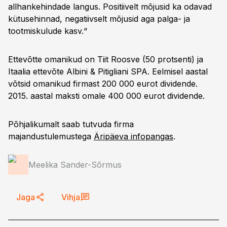
allhankehindade langus. Positiivelt mõjusid ka odavad
kütusehinnad, negatiivselt mõjusid aga palga- ja
tootmiskulude kasv.“
Ettevõtte omanikud on Tiit Roosve (50 protsenti) ja
Itaalia ettevõte Albini & Pitigliani SPA. Eelmisel aastal
võtsid omanikud firmast 200 000 eurot dividende.
2015. aastal maksti omale 400 000 eurot dividende.
Põhjalikumalt saab tutvuda firma
majandustulemustega
Äripäeva infopangas
.
Meelika Sander-Sõrmus
Jaga
Vihja