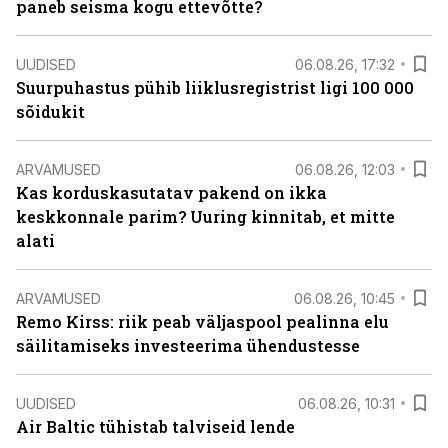
paneb seisma kogu ettevõtte?
UUDISED
06.08.26, 17:32
Suurpuhastus pühib liiklusregistrist ligi 100 000
sõidukit
ARVAMUSED
06.08.26, 12:03
Kas korduskasutatav pakend on ikka
keskkonnale parim? Uuring kinnitab, et mitte
alati
ARVAMUSED
06.08.26, 10:45
Remo Kirss: riik peab väljaspool pealinna elu
säilitamiseks investeerima ühendustesse
UUDISED
06.08.26, 10:31
Air Baltic tühistab talviseid lende