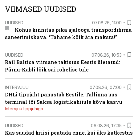
VIIMASED UUDISED
UUDISED
07.08.26, 11:00
Kohus kinnitas pika ajalooga transpordifirma
saneerimiskava. “Tahame kõik ära maksta!”
UUDISED
07.08.26, 10:53
Rail Baltica viimane takistus Eestis ületatud:
Pärnu-Kabli lõik sai rohelise tule
INTERVJUU
07.08.26, 07:00
DHLi tippjuht panustab Eestile. Tallinna uus
terminal tõi Saksa logistikahiiule kõva kasvu
Intervjuu tippjuhiga
UUDISED
06.08.26, 17:35
Kas suudad kriisi peatada enne, kui üks katkestus