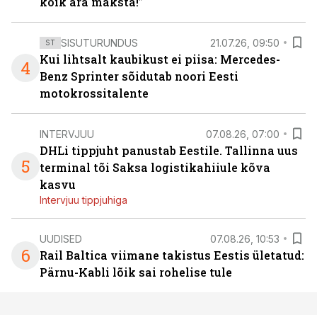
kõik ära maksta!”
SISUTURUNDUS
21.07.26, 09:50
ST
Kui lihtsalt kaubikust ei piisa: Mercedes-
4
Benz Sprinter sõidutab noori Eesti
motokrossitalente
INTERVJUU
07.08.26, 07:00
DHLi tippjuht panustab Eestile. Tallinna uus
5
terminal tõi Saksa logistikahiiule kõva
kasvu
Intervjuu tippjuhiga
UUDISED
07.08.26, 10:53
6
Rail Baltica viimane takistus Eestis ületatud:
Pärnu-Kabli lõik sai rohelise tule