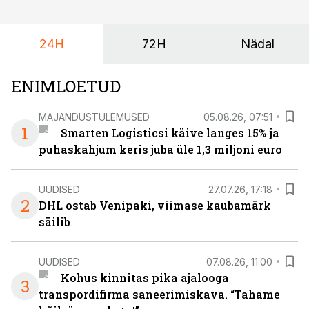
selle aja jooksul kujunenud oluliseks osaks ettevõtte
igapäevasest tööst.
24H
72H
Nädal
ENIMLOETUD
MAJANDUSTULEMUSED
05.08.26, 07:51
1
Smarten Logisticsi käive langes 15% ja
puhaskahjum keris juba üle 1,3 miljoni euro
UUDISED
27.07.26, 17:18
2
DHL ostab Venipaki, viimase kaubamärk
säilib
UUDISED
07.08.26, 11:00
Kohus kinnitas pika ajalooga
3
transpordifirma saneerimiskava. “Tahame