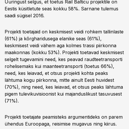
Uuringust selgus, et toetus Rail Balticu projektile on
Eestis küsitletute seas kokku 58%. Sarnane tulemus
saadi sügisel 2016.
Projekti toetajaid on keskmisest veidi rohkem tallinlaste
(61%) ja kõrgharidusega elanike seas (61%),
keskmisest veidi vähem aga kolmes trassi piirkonna
maakonnas (kokku 53%). Projekti toetavad keskmisest
selgelt tugevamini need, kes peavad raudteetransporti
rohelisemaks kui maanteetransporti (toetus 66%),
need, kes leiavad, et otsus projekti kohta peaks
lähtuma kogu piirkonna, mitte ainult Eesti huvidest
(70%), ning need, kes leiavad, et otsus peaks lähtuma
pigem tulevikuvisioonist kui majanduslikust tasuvusest
(71%).
Projekti toetajate peamisteks argumentideks on parem
ühendus Euroopaga, reisimise mugavus ning kiirus.