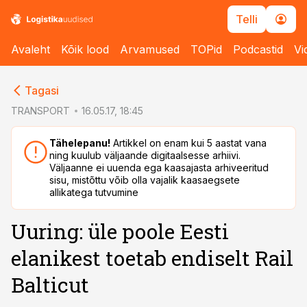
Telli
Avaleht
Kõik lood
Arvamused
TOPid
Podcastid
Vi
cebook
cebook
Tagasi
Twitter)
Twitter)
TRANSPORT
16.05.17, 18:45
kedIn
kedIn
Tähelepanu!
Artikkel on enam kui 5 aastat vana
ning kuulub väljaande digitaalsesse arhiivi.
ail
ail
Väljaanne ei uuenda ega kaasajasta arhiveeritud
sisu, mistõttu võib olla vajalik kaasaegsete
k
k
allikatega tutvumine
Uuring: üle poole Eesti
elanikest toetab endiselt Rail
Balticut