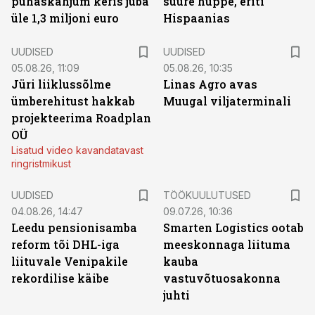
puhaskahjum keris juba
suure hüppe, eriti
üle 1,3 miljoni euro
Hispaanias
UUDISED
UUDISED
05.08.26, 11:09
05.08.26, 10:35
Jüri liiklussõlme
Linas Agro avas
ümberehitust hakkab
Muugal viljaterminali
projekteerima Roadplan
OÜ
Lisatud video kavandatavast
ringristmikust
ST
UUDISED
TÖÖKUULUTUSED
04.08.26, 14:47
09.07.26, 10:36
Leedu pensionisamba
Smarten Logistics ootab
reform tõi DHL-iga
meeskonnaga liituma
liituvale Venipakile
kauba
rekordilise käibe
vastuvõtuosakonna
juhti