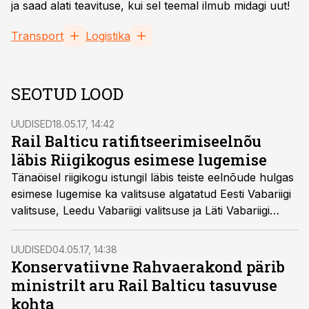
ja saad alati teavituse, kui sel teemal ilmub midagi uut!
Transport
Logistika
SEOTUD LOOD
UUDISED
18.05.17, 14:42
Rail Balticu ratifitseerimiseelnõu
läbis Riigikogus esimese lugemise
Tänaöisel riigikogu istungil läbis teiste eelnõude hulgas
esimese lugemise ka valitsuse algatatud Eesti Vabariigi
valitsuse, Leedu Vabariigi valitsuse ja Läti Vabariigi
valitsuse vahelise Rail Balticu / Rail Baltica
raudteeühenduse arendamise kokkuleppe
UUDISED
04.05.17, 14:38
ratifitseerimise seaduse eelnõu.
Konservatiivne Rahvaerakond pärib
ministrilt aru Rail Balticu tasuvuse
kohta