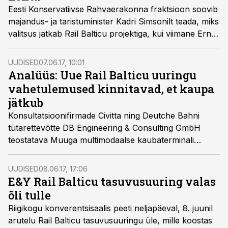
Eesti Konservatiivse Rahvaerakonna fraktsioon soovib
majandus- ja taristuminister Kadri Simsonilt teada, miks
valitsus jätkab Rail Balticu projektiga, kui viimane Ernst
& Youngi uuring näitab projekti majanduslikult selgelt
kahjumlikuna, teatas EKRE.
UUDISED
07.06.17, 10:01
Analüüs: Uue Rail Balticu uuringu
vahetulemused kinnitavad, et kaupa
jätkub
Konsultatsioonifirmade Civitta ning Deutche Bahni
tütarettevõtte DB Engineering & Consulting GmbH
teostatava Muuga multimodaalse kaubaterminali
analüüsi esialgsed tulemused näitavad Eesti Rail Balticu
trassiosale suuremat kaubamahtu kui varasemad
UUDISED
08.06.17, 17:06
uuringud. Suuremat osakaalu nähakse Soome
E&Y Rail Balticu tasuvusuuring valas
kaupadel, samuti hinnatakse kõrgelt Muuga terminali
õli tulle
potentsiaali rahvusvahelise jaotuskeskusena, mis
Riigikogu konverentsisaalis peeti neljapäeval, 8. juunil
teenindab Skandinaavia ja Loode-Venemaa turgu.
arutelu Rail Balticu tasuvusuuringu üle, mille koostas