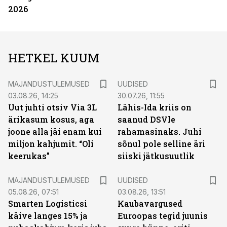
2026
HETKEL KUUM
MAJANDUSTULEMUSED
UUDISED
03.08.26, 14:25
30.07.26, 11:55
Uut juhti otsiv Via 3L
Lähis-Ida kriis on
ärikasum kosus, aga
saanud DSVle
joone alla jäi enam kui
rahamasinaks. Juhi
miljon kahjumit. “Oli
sõnul pole selline äri
keerukas”
siiski jätkusuutlik
MAJANDUSTULEMUSED
UUDISED
05.08.26, 07:51
03.08.26, 13:51
Smarten Logisticsi
Kaubavargused
käive langes 15% ja
Euroopas tegid juunis