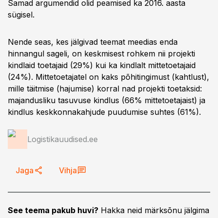
Samad argumendid olid peamised ka 2016. aasta
sügisel.
Nende seas, kes jälgivad teemat meedias enda
hinnangul sageli, on keskmisest rohkem nii projekti
kindlaid toetajaid (29%) kui ka kindlalt mittetoetajaid
(24%). Mittetoetajatel on kaks põhitingimust (kahtlust),
mille täitmise (hajumise) korral nad projekti toetaksid:
majandusliku tasuvuse kindlus (66% mittetoetajaist) ja
kindlus keskkonnakahjude puudumise suhtes (61%).
Logistikauudised.ee
Jaga
Vihja
See teema pakub huvi?
Hakka neid märksõnu jälgima