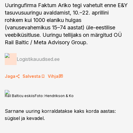
Uuringufirma Faktum Ariko tegi vahetult enne E&Y
tasuvusuuringu avaldamist, 10.–22. aprillini
rohkem kui 1000 elaniku hulgas
(vanusevahemikus 15–74 aastat) üle-eestilise
veebiküsitluse. Uuringu tellijaks on märgitud OÜ
Rail Baltic / Meta Advisory Group.
Logistikauudised.ee
Jaga
Salvesta
Vihja
Rail Balticu eskiis
Foto:
Hendrikson & Ko
Sarnane uuring korraldatakse kaks korda aastas:
sügisel ja kevadel.