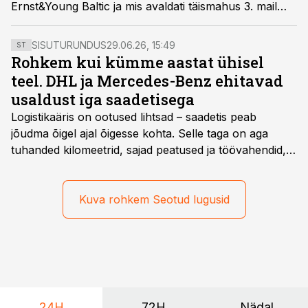
Ernst&Young Baltic ja mis avaldati täismahus 3. mail
2017.
SISUTURUNDUS
29.06.26, 15:49
ST
Rohkem kui kümme aastat ühisel
teel. DHL ja Mercedes-Benz ehitavad
usaldust iga saadetisega
Logistikaäris on ootused lihtsad – saadetis peab
jõudma õigel ajal õigesse kohta. Selle taga on aga
tuhanded kilomeetrid, sajad peatused ja töövahendid,
mille peale peab saama alati kindel olla. Just seepärast
on DHL usaldanud Mercedes-Benzi tarbesõidukeid
juba enam kui kümme aastat ning koostöö Vehoga on
Kuva rohkem Seotud lugusid
selle aja jooksul kujunenud oluliseks osaks ettevõtte
igapäevasest tööst.
24H
72H
Nädal