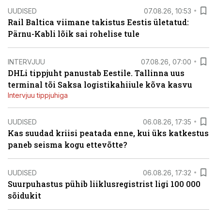
UUDISED
07.08.26, 10:53
Rail Baltica viimane takistus Eestis ületatud:
Pärnu-Kabli lõik sai rohelise tule
INTERVJUU
07.08.26, 07:00
DHLi tippjuht panustab Eestile. Tallinna uus
terminal tõi Saksa logistikahiiule kõva kasvu
Intervjuu tippjuhiga
UUDISED
06.08.26, 17:35
Kas suudad kriisi peatada enne, kui üks katkestus
paneb seisma kogu ettevõtte?
UUDISED
06.08.26, 17:32
Suurpuhastus pühib liiklusregistrist ligi 100 000
sõidukit