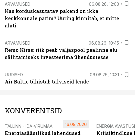
ARVAMUSED
06.08.26, 12:03
Kas korduskasutatav pakend on ikka
keskkonnale parim? Uuring kinnitab, et mitte
alati
ARVAMUSED
06.08.26, 10:45
Remo Kirss: riik peab väljaspool pealinna elu
säilitamiseks investeerima ühendustesse
UUDISED
06.08.26, 10:31
Air Baltic tühistab talviseid lende
KONVERENTSID
16.09.2026
TALLINN - IDA-VIRUMAA
ENERGIA AVASTUS
Energiasäästlikud lahendused
Kriisikindluse