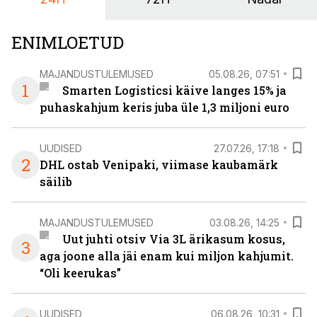
ENIMLOETUD
MAJANDUSTULEMUSED
05.08.26, 07:51
1
Smarten Logisticsi käive langes 15% ja
puhaskahjum keris juba üle 1,3 miljoni euro
UUDISED
27.07.26, 17:18
2
DHL ostab Venipaki, viimase kaubamärk
säilib
MAJANDUSTULEMUSED
03.08.26, 14:25
Uut juhti otsiv Via 3L ärikasum kosus,
3
aga joone alla jäi enam kui miljon kahjumit.
“Oli keerukas”
UUDISED
06.08.26, 10:31