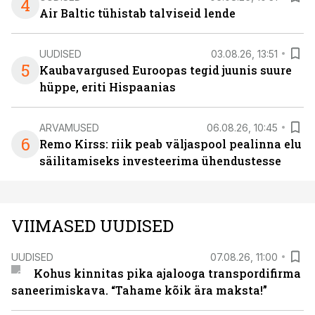
4
Air Baltic tühistab talviseid lende
UUDISED
03.08.26, 13:51
5
Kaubavargused Euroopas tegid juunis suure
hüppe, eriti Hispaanias
ARVAMUSED
06.08.26, 10:45
6
Remo Kirss: riik peab väljaspool pealinna elu
säilitamiseks investeerima ühendustesse
VIIMASED UUDISED
UUDISED
07.08.26, 11:00
Kohus kinnitas pika ajalooga transpordifirma
saneerimiskava. “Tahame kõik ära maksta!”