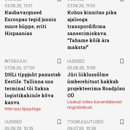
03.08.26, 13:51
07.08.26, 11:00
Kaubavargused
Kohus kinnitas pika
Euroopas tegid juunis
ajalooga
suure hüppe, eriti
transpordifirma
Hispaanias
saneerimiskava.
“Tahame kõik ära
maksta!”
INTERVJUU
UUDISED
07.08.26, 07:00
05.08.26, 11:09
DHLi tippjuht panustab
Jüri liiklussõlme
Eestile. Tallinna uus
ümberehitust hakkab
terminal tõi Saksa
projekteerima Roadplan
logistikahiiule kõva
OÜ
kasvu
Lisatud video kavandatavast
ringristmikust
Intervjuu tippjuhiga
ST
UUDISED
TÖÖKUULUTUSED
05.08.26, 10:35
09.07.26, 10:36