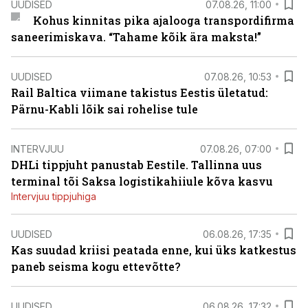
UUDISED
07.08.26, 11:00
Kohus kinnitas pika ajalooga transpordifirma
saneerimiskava. “Tahame kõik ära maksta!”
UUDISED
07.08.26, 10:53
Rail Baltica viimane takistus Eestis ületatud:
Pärnu-Kabli lõik sai rohelise tule
INTERVJUU
07.08.26, 07:00
DHLi tippjuht panustab Eestile. Tallinna uus
terminal tõi Saksa logistikahiiule kõva kasvu
Intervjuu tippjuhiga
UUDISED
06.08.26, 17:35
Kas suudad kriisi peatada enne, kui üks katkestus
paneb seisma kogu ettevõtte?
UUDISED
06.08.26, 17:32