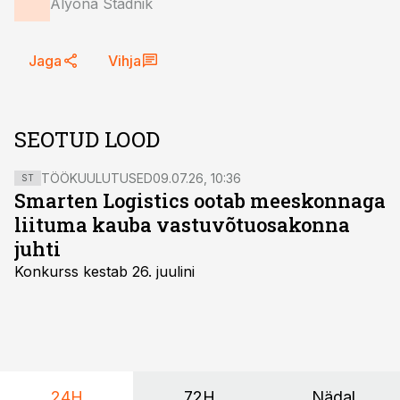
Alyona Stadnik
Jaga
Vihja
SEOTUD LOOD
TÖÖKUULUTUSED
09.07.26, 10:36
ST
Smarten Logistics ootab meeskonnaga
liituma kauba vastuvõtuosakonna
juhti
Konkurss kestab 26. juulini
24H
72H
Nädal