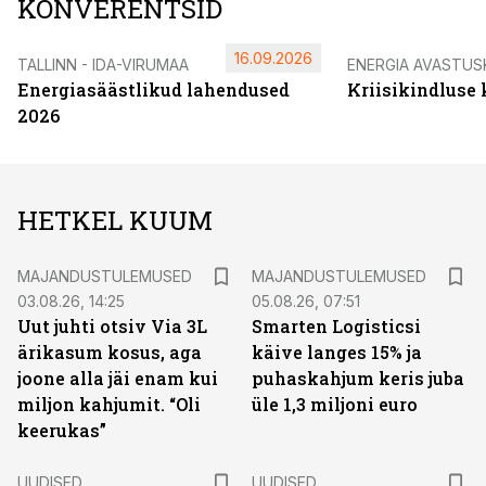
KONVERENTSID
16.09.2026
TALLINN - IDA-VIRUMAA
ENERGIA AVASTUS
Energiasäästlikud lahendused
Kriisikindluse
2026
HETKEL KUUM
MAJANDUSTULEMUSED
MAJANDUSTULEMUSED
03.08.26, 14:25
05.08.26, 07:51
Uut juhti otsiv Via 3L
Smarten Logisticsi
ärikasum kosus, aga
käive langes 15% ja
joone alla jäi enam kui
puhaskahjum keris juba
miljon kahjumit. “Oli
üle 1,3 miljoni euro
keerukas”
UUDISED
UUDISED