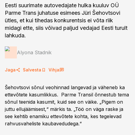
Eesti suurimate autovedajate hulka kuuluv OÜ
Parme Trans juhatuse esimees Jüri Šehovtsovi
ütles, et kui tihedas konkurentsis ei võta riik
midagi ette, siis võivad paljud vedajad Eesti turult
lahkuda.
Alyona Stadnik
Jaga
Salvesta
Vihja
Šehovtsovi sõnul veohinnad langevad ja väheneb ka
ettevõtete kasumlikkus. Parme Transil õnnestub tema
sõnul teenida kasumit, kuid see on väike. „Pigem on
juttu ellujäämisest,“ märkis ta. „Töö on väga raske ja
see kehtib enamiku ettevõtete kohta, kes tegelevad
rahvusvaheliste kaubavedudega.“