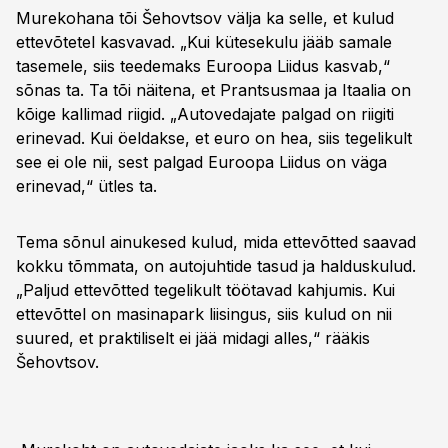
Murekohana tõi Šehovtsov välja ka selle, et kulud
ettevõtetel kasvavad. „Kui kütesekulu jääb samale
tasemele, siis teedemaks Euroopa Liidus kasvab,“
sõnas ta. Ta tõi näitena, et Prantsusmaa ja Itaalia on
kõige kallimad riigid. „Autovedajate palgad on riigiti
erinevad. Kui öeldakse, et euro on hea, siis tegelikult
see ei ole nii, sest palgad Euroopa Liidus on väga
erinevad,“ ütles ta.
Tema sõnul ainukesed kulud, mida ettevõtted saavad
kokku tõmmata, on autojuhtide tasud ja halduskulud.
„Paljud ettevõtted tegelikult töötavad kahjumis. Kui
ettevõttel on masinapark liisingus, siis kulud on nii
suured, et praktiliselt ei jää midagi alles,“ rääkis
Šehovtsov.