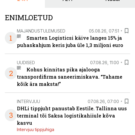
ENIMLOETUD
MAJANDUSTULEMUSED
05.08.26, 07:51
1
Smarten Logisticsi käive langes 15% ja
puhaskahjum keris juba üle 1,3 miljoni euro
UUDISED
07.08.26, 11:00
Kohus kinnitas pika ajalooga
2
transpordifirma saneerimiskava. “Tahame
kõik ära maksta!”
INTERVJUU
07.08.26, 07:00
DHLi tippjuht panustab Eestile. Tallinna uus
3
terminal tõi Saksa logistikahiiule kõva
kasvu
Intervjuu tippjuhiga