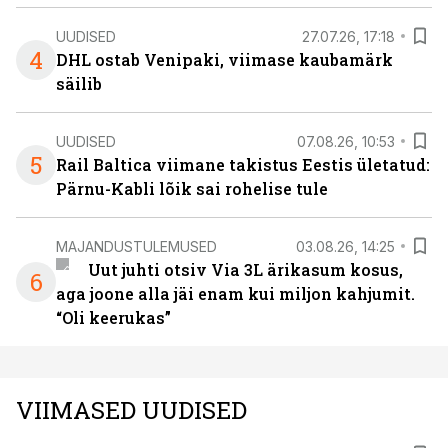
UUDISED
27.07.26, 17:18
4
DHL ostab Venipaki, viimase kaubamärk
säilib
UUDISED
07.08.26, 10:53
5
Rail Baltica viimane takistus Eestis ületatud:
Pärnu-Kabli lõik sai rohelise tule
MAJANDUSTULEMUSED
03.08.26, 14:25
Uut juhti otsiv Via 3L ärikasum kosus,
6
aga joone alla jäi enam kui miljon kahjumit.
“Oli keerukas”
VIIMASED UUDISED