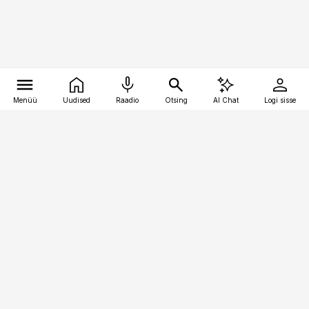
Menüü
Uudised
Raadio
Otsing
AI Chat
Logi sisse
Vana-Lõuna 39/1, 19094 Tallinn
(+372) 667 0111
logistikauudised@logistikauudised.ee
Telli
Reklaam
Firmast
Sisu kasutamisõigused
Ajakirjaniku