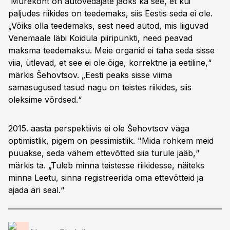
Murekoht on autovedajate jaoks ka see, et kui
paljudes riikides on teedemaks, siis Eestis seda ei ole.
„Võiks olla teedemaks, sest need autod, mis liiguvad
Venemaale läbi Koidula piiripunkti, need peavad
maksma teedemaksu. Meie organid ei taha seda sisse
viia, ütlevad, et see ei ole õige, korrektne ja eetiline,“
märkis Šehovtsov. „Eesti peaks sisse viima
samasugused tasud nagu on teistes riikides, siis
oleksime võrdsed.“
2015. aasta perspektiivis ei ole Šehovtsov väga
optimistlik, pigem on pessimistlik. "Mida rohkem meid
puuakse, seda vähem ettevõtted siia turule jääb,“
märkis ta. „Tuleb minna teistesse riikidesse, näiteks
minna Leetu, sinna registreerida oma ettevõtteid ja
ajada äri seal.“