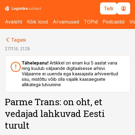
Telli
Avaleht
Kõik lood
Arvamused
TOPid
Podcastid
Vi
cebook
cebook
Tagasi
Twitter)
Twitter)
27.11.14, 21:28
kedIn
kedIn
Tähelepanu!
Artikkel on enam kui 5 aastat vana
ning kuulub väljaande digitaalsesse arhiivi.
ail
ail
Väljaanne ei uuenda ega kaasajasta arhiveeritud
sisu, mistõttu võib olla vajalik kaasaegsete
k
k
allikatega tutvumine
Parme Trans: on oht, et
vedajad lahkuvad Eesti
turult