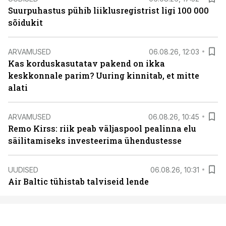
Suurpuhastus pühib liiklusregistrist ligi 100 000
sõidukit
ARVAMUSED
06.08.26, 12:03
Kas korduskasutatav pakend on ikka
keskkonnale parim? Uuring kinnitab, et mitte
alati
ARVAMUSED
06.08.26, 10:45
Remo Kirss: riik peab väljaspool pealinna elu
säilitamiseks investeerima ühendustesse
UUDISED
06.08.26, 10:31
Air Baltic tühistab talviseid lende