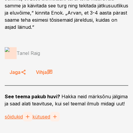
samme ja käivitada see turg ning tekitada jätkusuutlikus
ja eluvõime,“ kinnita Enok. „Arvan, et 3-4 aasta pärast
saame teha esimesi tõsisemaid järeldusi, kuidas on
asjad läinud.“
Tanel Raig
Jaga
Vihja
See teema pakub huvi?
Hakka neid märksõnu jälgima
ja saad alati teavituse, kui sel teemal ilmub midagi uut!
sõidukid
kütused