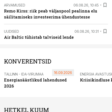
ARVAMUSED
06.08.26, 10:45
Remo Kirss: riik peab väljaspool pealinna elu
säilitamiseks investeerima ühendustesse
UUDISED
06.08.26, 10:31
Air Baltic tühistab talviseid lende
KONVERENTSID
16.09.2026
TALLINN - IDA-VIRUMAA
ENERGIA AVASTUS
Energiasäästlikud lahendused
Kriisikindluse
2026
HETKEL KUUM