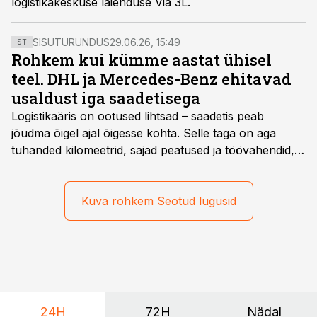
logistikakeskuse laienduse Via 3L.
SISUTURUNDUS
29.06.26, 15:49
ST
Rohkem kui kümme aastat ühisel
teel. DHL ja Mercedes-Benz ehitavad
usaldust iga saadetisega
Logistikaäris on ootused lihtsad – saadetis peab
jõudma õigel ajal õigesse kohta. Selle taga on aga
tuhanded kilomeetrid, sajad peatused ja töövahendid,
mille peale peab saama alati kindel olla. Just seepärast
on DHL usaldanud Mercedes-Benzi tarbesõidukeid
juba enam kui kümme aastat ning koostöö Vehoga on
Kuva rohkem Seotud lugusid
selle aja jooksul kujunenud oluliseks osaks ettevõtte
igapäevasest tööst.
24H
72H
Nädal