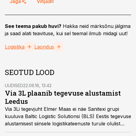
Jaga
Vihja
See teema pakub huvi?
Hakka neid märksõnu jälgima
ja saad alati teavituse, kui sel teemal ilmub midagi uut!
Logistika
Laondus
SEOTUD LOOD
UUDISED
22.06.16, 13:42
Via 3L plaanib tegevuse alustamist
Leedus
Via 3Li tegevjuht Elmer Maas ei näe Sanitexi grupi
kuuluva Baltic Logistic Solutionsi (BLS) Eestis tegevuse
alustamisest siinsele logistikateenuste turule olulist
mõju. Küll aga plaanib Via 3L ka ise laieneda Baltikumis