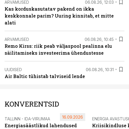
ARVAMUSED
06.08.26, 12:03
Kas korduskasutatav pakend on ikka
keskkonnale parim? Uuring kinnitab, et mitte
alati
ARVAMUSED
06.08.26, 10:45
Remo Kirss: riik peab väljaspool pealinna elu
säilitamiseks investeerima ühendustesse
UUDISED
06.08.26, 10:31
Air Baltic tühistab talviseid lende
KONVERENTSID
16.09.2026
TALLINN - IDA-VIRUMAA
ENERGIA AVASTUS
Energiasäästlikud lahendused
Kriisikindluse