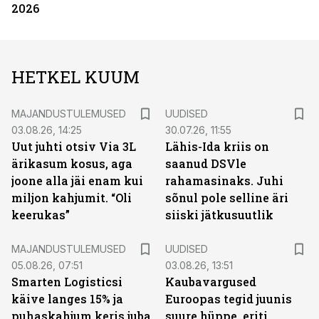
2026
HETKEL KUUM
MAJANDUSTULEMUSED
UUDISED
03.08.26, 14:25
30.07.26, 11:55
Uut juhti otsiv Via 3L
Lähis-Ida kriis on
ärikasum kosus, aga
saanud DSVle
joone alla jäi enam kui
rahamasinaks. Juhi
miljon kahjumit. “Oli
sõnul pole selline äri
keerukas”
siiski jätkusuutlik
MAJANDUSTULEMUSED
UUDISED
05.08.26, 07:51
03.08.26, 13:51
Smarten Logisticsi
Kaubavargused
käive langes 15% ja
Euroopas tegid juunis
puhaskahjum keris juba
suure hüppe, eriti