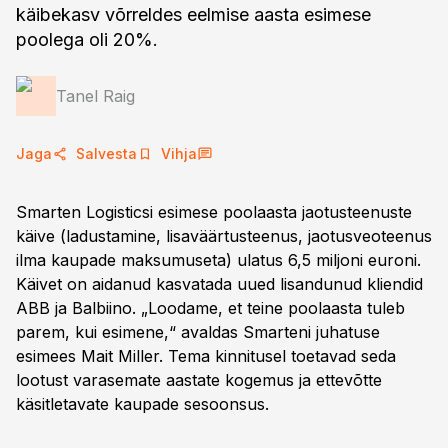
käibekasv võrreldes eelmise aasta esimese
poolega oli 20%.
Tanel Raig
Jaga
Salvesta
Vihja
Smarten Logisticsi esimese poolaasta jaotusteenuste
käive (ladustamine, lisaväärtusteenus, jaotusveoteenus
ilma kaupade maksumuseta) ulatus 6,5 miljoni euroni.
Käivet on aidanud kasvatada uued lisandunud kliendid
ABB ja Balbiino. „Loodame, et teine poolaasta tuleb
parem, kui esimene,“ avaldas Smarteni juhatuse
esimees Mait Miller. Tema kinnitusel toetavad seda
lootust varasemate aastate kogemus ja ettevõtte
käsitletavate kaupade sesoonsus.