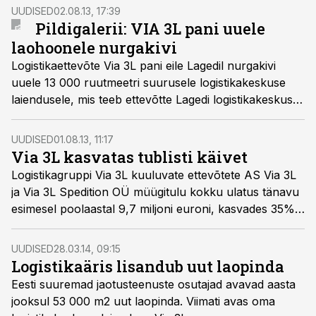
ja kaalub tegevuse alustamist Leedus.
UUDISED
02.08.13, 17:39
Pildigalerii: VIA 3L pani uuele
laohoonele nurgakivi
Logistikaettevõte Via 3L pani eile Lagedil nurgakivi
uuele 13 000 ruutmeetri suurusele logistikakeskuse
laiendusele, mis teeb ettevõtte Lagedi logistikakeskuse
pinnaks 35 000 ruutmeetri.
UUDISED
01.08.13, 11:17
Via 3L kasvatas tublisti käivet
Logistikagruppi Via 3L kuuluvate ettevõtete AS Via 3L
ja Via 3L Spedition OÜ müügitulu kokku ulatus tänavu
esimesel poolaastal 9,7 miljoni euroni, kasvades 35%
võrreldes eelmise aasta sama perioodiga.
UUDISED
28.03.14, 09:15
Logistikaäris lisandub uut laopinda
Eesti suuremad jaotusteenuste osutajad avavad aasta
jooksul 53 000 m2 uut laopinda. Viimati avas oma