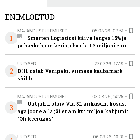
ENIMLOETUD
MAJANDUSTULEMUSED
05.08.26, 07:51
1
Smarten Logisticsi käive langes 15% ja
puhaskahjum keris juba üle 1,3 miljoni euro
UUDISED
27.07.26, 17:18
2
DHL ostab Venipaki, viimase kaubamärk
säilib
MAJANDUSTULEMUSED
03.08.26, 14:25
Uut juhti otsiv Via 3L ärikasum kosus,
3
aga joone alla jäi enam kui miljon kahjumit.
“Oli keerukas”
UUDISED
06.08.26, 10:31