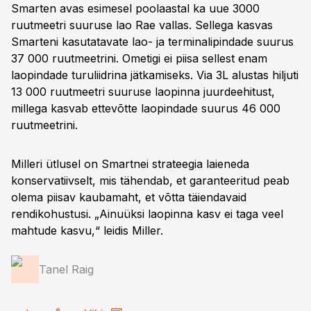
Smarten avas esimesel poolaastal ka uue 3000
ruutmeetri suuruse lao Rae vallas. Sellega kasvas
Smarteni kasutatavate lao- ja terminalipindade suurus
37 000 ruutmeetrini. Ometigi ei piisa sellest enam
laopindade turuliidrina jätkamiseks. Via 3L alustas hiljuti
13 000 ruutmeetri suuruse laopinna juurdeehitust,
millega kasvab ettevõtte laopindade suurus 46 000
ruutmeetrini.
Milleri ütlusel on Smartnei strateegia laieneda
konservatiivselt, mis tähendab, et garanteeritud peab
olema piisav kaubamaht, et võtta täiendavaid
rendikohustusi. „Ainuüksi laopinna kasv ei taga veel
mahtude kasvu,“ leidis Miller.
Tanel Raig