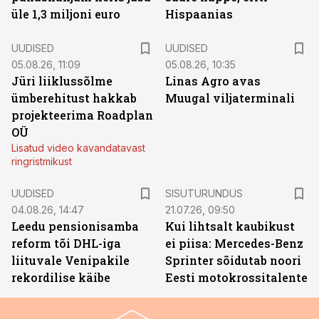
üle 1,3 miljoni euro
Hispaanias
UUDISED
UUDISED
05.08.26, 11:09
05.08.26, 10:35
Jüri liiklussõlme
Linas Agro avas
ümberehitust hakkab
Muugal viljaterminali
projekteerima Roadplan
OÜ
Lisatud video kavandatavast
ringristmikust
ST
UUDISED
SISUTURUNDUS
04.08.26, 14:47
21.07.26, 09:50
Leedu pensionisamba
Kui lihtsalt kaubikust
reform tõi DHL-iga
ei piisa: Mercedes-Benz
liituvale Venipakile
Sprinter sõidutab noori
rekordilise käibe
Eesti motokrossitalente