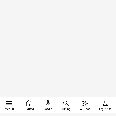
Menüü
Uudised
Raadio
Otsing
AI Chat
Logi sisse