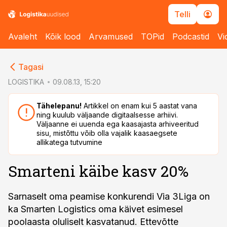
Telli
Avaleht
Kõik lood
Arvamused
TOPid
Podcastid
Vi
cebook
cebook
Tagasi
Twitter)
Twitter)
LOGISTIKA
09.08.13, 15:20
kedIn
kedIn
Tähelepanu!
Artikkel on enam kui 5 aastat vana
ning kuulub väljaande digitaalsesse arhiivi.
ail
ail
Väljaanne ei uuenda ega kaasajasta arhiveeritud
sisu, mistõttu võib olla vajalik kaasaegsete
k
k
allikatega tutvumine
Smarteni käibe kasv 20%
Sarnaselt oma peamise konkurendi Via 3Liga on
ka Smarten Logistics oma käivet esimesel
poolaasta oluliselt kasvatanud. Ettevõtte