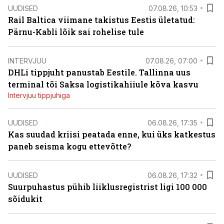
UUDISED
07.08.26, 10:53
Rail Baltica viimane takistus Eestis ületatud:
Pärnu-Kabli lõik sai rohelise tule
INTERVJUU
07.08.26, 07:00
DHLi tippjuht panustab Eestile. Tallinna uus
terminal tõi Saksa logistikahiiule kõva kasvu
Intervjuu tippjuhiga
UUDISED
06.08.26, 17:35
Kas suudad kriisi peatada enne, kui üks katkestus
paneb seisma kogu ettevõtte?
UUDISED
06.08.26, 17:32
Suurpuhastus pühib liiklusregistrist ligi 100 000
sõidukit