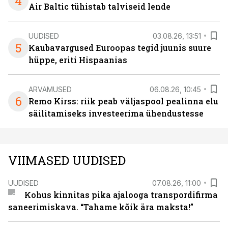
4
Air Baltic tühistab talviseid lende
UUDISED
03.08.26, 13:51
5
Kaubavargused Euroopas tegid juunis suure
hüppe, eriti Hispaanias
ARVAMUSED
06.08.26, 10:45
6
Remo Kirss: riik peab väljaspool pealinna elu
säilitamiseks investeerima ühendustesse
VIIMASED UUDISED
UUDISED
07.08.26, 11:00
Kohus kinnitas pika ajalooga transpordifirma
saneerimiskava. “Tahame kõik ära maksta!”