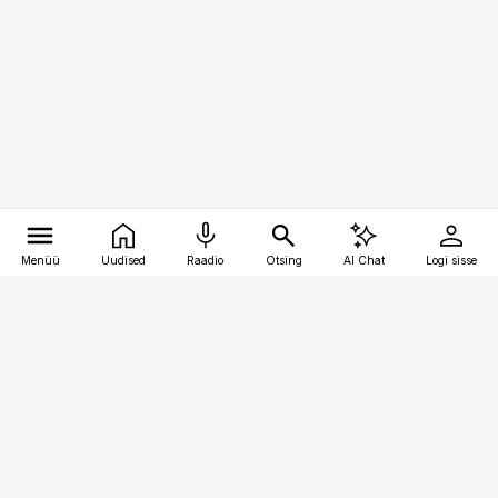
Menüü
Uudised
Raadio
Otsing
AI Chat
Logi sisse
Vana-Lõuna 39/1, 19094 Tallinn
(+372) 667 0111
logistikauudised@logistikauudised.ee
Telli
Reklaam