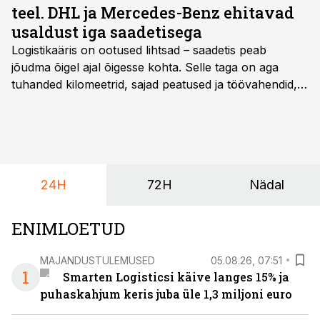
teel. DHL ja Mercedes-Benz ehitavad
usaldust iga saadetisega
Logistikaäris on ootused lihtsad – saadetis peab
jõudma õigel ajal õigesse kohta. Selle taga on aga
tuhanded kilomeetrid, sajad peatused ja töövahendid,
mille peale peab saama alati kindel olla. Just seepärast
on DHL usaldanud Mercedes-Benzi tarbesõidukeid
juba enam kui kümme aastat ning koostöö Vehoga on
selle aja jooksul kujunenud oluliseks osaks ettevõtte
igapäevasest tööst.
24H
72H
Nädal
ENIMLOETUD
MAJANDUSTULEMUSED
05.08.26, 07:51
1
Smarten Logisticsi käive langes 15% ja
puhaskahjum keris juba üle 1,3 miljoni euro