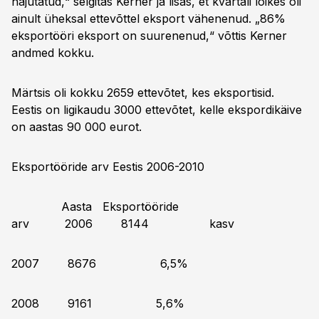
hajutatud,“ selgitas Kerner ja lisas, et kvartali lõikes oli
ainult üheksal ettevõttel eksport vähenenud. „86%
eksportööri eksport on suurenenud,“ võttis Kerner
andmed kokku.
Märtsis oli kokku 2659 ettevõtet, kes eksportisid.
Eestis on ligikaudu 3000 ettevõtet, kelle ekspordikäive
on aastas 90 000 eurot.
Eksportööride arv Eestis 2006-2010
Aasta Eksportööride
arv 2006 8144 kasv
2007 8676 6,5%
2008 9161 5,6%