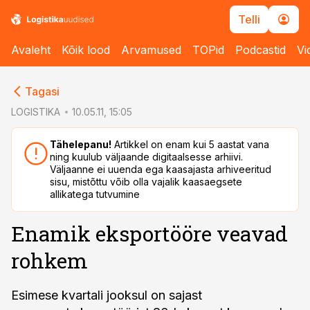
Telli
Avaleht
Kõik lood
Arvamused
TOPid
Podcastid
Vi
cebook
cebook
Tagasi
Twitter)
Twitter)
LOGISTIKA
10.05.11, 15:05
kedIn
kedIn
Tähelepanu!
Artikkel on enam kui 5 aastat vana
ning kuulub väljaande digitaalsesse arhiivi.
ail
ail
Väljaanne ei uuenda ega kaasajasta arhiveeritud
sisu, mistõttu võib olla vajalik kaasaegsete
k
k
allikatega tutvumine
Enamik eksportööre veavad
rohkem
Esimese kvartali jooksul on sajast