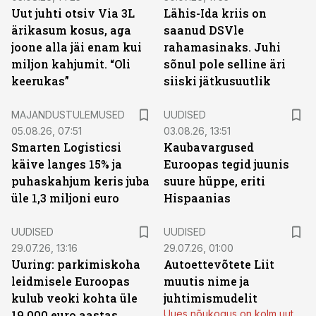
Uut juhti otsiv Via 3L
Lähis-Ida kriis on
ärikasum kosus, aga
saanud DSVle
joone alla jäi enam kui
rahamasinaks. Juhi
miljon kahjumit. “Oli
sõnul pole selline äri
keerukas”
siiski jätkusuutlik
MAJANDUSTULEMUSED
UUDISED
05.08.26, 07:51
03.08.26, 13:51
Smarten Logisticsi
Kaubavargused
käive langes 15% ja
Euroopas tegid juunis
puhaskahjum keris juba
suure hüppe, eriti
üle 1,3 miljoni euro
Hispaanias
UUDISED
UUDISED
29.07.26, 13:16
29.07.26, 01:00
Uuring: parkimiskoha
Autoettevõtete Liit
leidmisele Euroopas
muutis nime ja
kulub veoki kohta üle
juhtimismudelit
19 000 euro aastas
Uues nõukogus on kolm uut