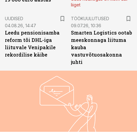
liiget
ST
UUDISED
TÖÖKUULUTUSED
04.08.26, 14:47
09.07.26, 10:36
Leedu pensionisamba
Smarten Logistics ootab
reform tõi DHL-iga
meeskonnaga liituma
liituvale Venipakile
kauba
rekordilise käibe
vastuvõtuosakonna
juhti