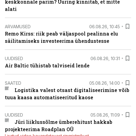
keskkonnale parim? Uuring kinnitab, et mitte
alati
ARVAMUSED
06.08.26, 10:45
Remo Kirss: riik peab väljaspool pealinna elu
säilitamiseks investeerima ühendustesse
UUDISED
06.08.26, 10:31
Air Baltic tühistab talviseid lende
SAATED
05.08.26, 14:00
Logistika valest otsast digitaliseerimine võib
tuua kaasa automatiseeritud kaose
UUDISED
05.08.26, 11:09
Jüri liiklussõlme ümberehitust hakkab
projekteerima Roadplan OÜ
Lisatud video kavandatavast ringristmikust