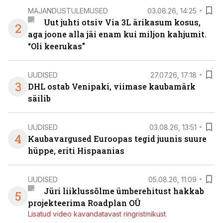
MAJANDUSTULEMUSED
03.08.26, 14:25
Uut juhti otsiv Via 3L ärikasum kosus,
2
aga joone alla jäi enam kui miljon kahjumit.
“Oli keerukas”
UUDISED
27.07.26, 17:18
3
DHL ostab Venipaki, viimase kaubamärk
säilib
UUDISED
03.08.26, 13:51
4
Kaubavargused Euroopas tegid juunis suure
hüppe, eriti Hispaanias
UUDISED
05.08.26, 11:09
Jüri liiklussõlme ümberehitust hakkab
5
projekteerima Roadplan OÜ
Lisatud video kavandatavast ringristmikust