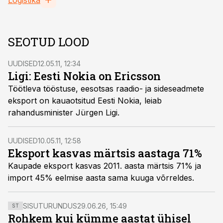
Logistika
SEOTUD LOOD
UUDISED
12.05.11, 12:34
Ligi: Eesti Nokia on Ericsson
Töötleva tööstuse, eesotsas raadio- ja sideseadmete
eksport on kauaotsitud Eesti Nokia, leiab
rahandusminister Jürgen Ligi.
UUDISED
10.05.11, 12:58
Eksport kasvas märtsis aastaga 71%
Kaupade eksport kasvas 2011. aasta märtsis 71% ja
import 45% eelmise aasta sama kuuga võrreldes.
SISUTURUNDUS
29.06.26, 15:49
ST
Rohkem kui kümme aastat ühisel