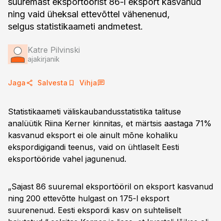
suuremast eksportöörist 86-l eksport kasvanud
ning vaid üheksal ettevõttel vähenenud,
selgus statistikaameti andmetest.
Katre Pilvinski
ajakirjanik
Jaga
Salvesta
Vihja
Statistikaameti väliskaubandusstatistika talituse
analüütik Riina Kerner kinnitas, et märtsis aastaga 71%
kasvanud eksport ei ole ainult mõne kohaliku
ekspordigigandi teenus, vaid on ühtlaselt Eesti
eksportööride vahel jagunenud.
„Sajast 86 suuremal eksportööril on eksport kasvanud
ning 200 ettevõtte hulgast on 175-l eksport
suurenenud. Eesti ekspordi kasv on suhteliselt