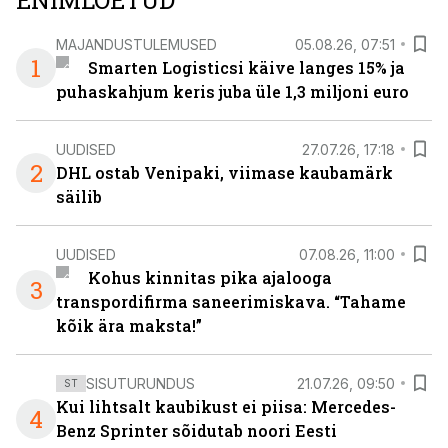
ENIMLOETUD
MAJANDUSTULEMUSED
05.08.26, 07:51
1
Smarten Logisticsi käive langes 15% ja
puhaskahjum keris juba üle 1,3 miljoni euro
UUDISED
27.07.26, 17:18
2
DHL ostab Venipaki, viimase kaubamärk
säilib
UUDISED
07.08.26, 11:00
Kohus kinnitas pika ajalooga
3
transpordifirma saneerimiskava. “Tahame
kõik ära maksta!”
SISUTURUNDUS
21.07.26, 09:50
ST
Kui lihtsalt kaubikust ei piisa: Mercedes-
4
Benz Sprinter sõidutab noori Eesti