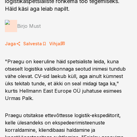
logistikaspetsialiste rohkema töö tegemiseks.
Häid käsi aga leiab napilt.
Birjo Must
Jaga
Salvesta
Vihja
"Praegu on keeruline häid spetsialiste leida, kuna
otseselt logistika valdkonnaga seotud inimesi tundub
vähe olevat. CV-sid laekub küll, aga ainult kümnest
üks tekitab tunde, et äkki on seal midagi taga ka,"
kurtis Hellmann East Europe OÜ juhatuse esimees
Urmas Palk.
Praegu otsitakse ettevõttesse logistik-ekspediitorit,
kelle ülesandeks on ekspedeerimisteenuste
korraldamine, kliendibaasi haldamine ja