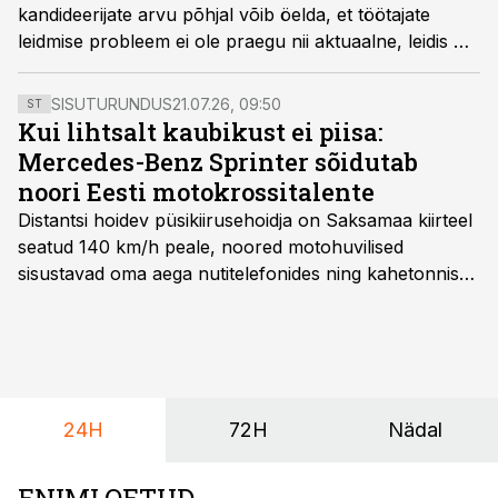
kandideerijate arvu põhjal võib öelda, et töötajate
leidmise probleem ei ole praegu nii aktuaalne, leidis CV
Keskuse turundusjuht Laura Tammeorg.
SISUTURUNDUS
21.07.26, 09:50
ST
Kui lihtsalt kaubikust ei piisa:
Mercedes-Benz Sprinter sõidutab
noori Eesti motokrossitalente
Distantsi hoidev püsikiirusehoidja on Saksamaa kiirteel
seatud 140 km/h peale, noored motohuvilised
sisustavad oma aega nutitelefonides ning kahetonnises
järelhaagises veerevad kaasa krossitsiklid koos vajaliku
varustusega. Õige pea on Prantsusmaal, Romagnes
algamas juuniorite motokrossi
maailmameistrivõistlused.
24H
72H
Nädal