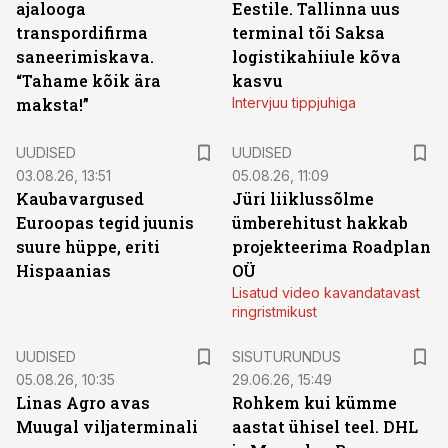
ajalooga
Eestile. Tallinna uus
transpordifirma
terminal tõi Saksa
saneerimiskava.
logistikahiiule kõva
“Tahame kõik ära
kasvu
maksta!”
Intervjuu tippjuhiga
UUDISED
UUDISED
03.08.26, 13:51
05.08.26, 11:09
Kaubavargused
Jüri liiklussõlme
Euroopas tegid juunis
ümberehitust hakkab
suure hüppe, eriti
projekteerima Roadplan
Hispaanias
OÜ
Lisatud video kavandatavast
ringristmikust
ST
UUDISED
SISUTURUNDUS
05.08.26, 10:35
29.06.26, 15:49
Linas Agro avas
Rohkem kui kümme
Muugal viljaterminali
aastat ühisel teel. DHL