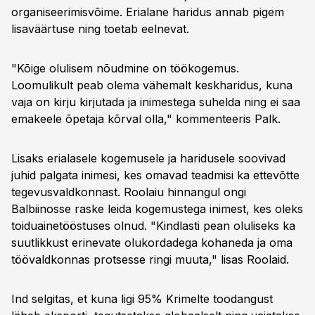
organiseerimisvõime. Erialane haridus annab pigem
lisaväärtuse ning toetab eelnevat.
"Kõige olulisem nõudmine on töökogemus.
Loomulikult peab olema vähemalt keskharidus, kuna
vaja on kirju kirjutada ja inimestega suhelda ning ei saa
emakeele õpetaja kõrval olla," kommenteeris Palk.
Lisaks erialasele kogemusele ja haridusele soovivad
juhid palgata inimesi, kes omavad teadmisi ka ettevõtte
tegevusvaldkonnast. Roolaiu hinnangul ongi
Balbiinosse raske leida kogemustega inimest, kes oleks
toiduainetööstuses olnud. "Kindlasti pean oluliseks ka
suutlikkust erinevate olukordadega kohaneda ja oma
töövaldkonnas protsesse ringi muuta," lisas Roolaid.
Ind selgitas, et kuna ligi 95% Krimelte toodangust