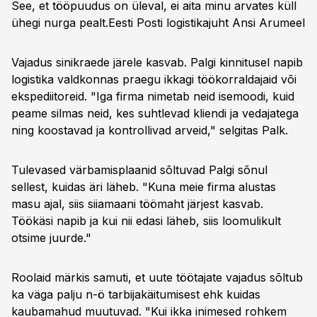
See, et tööpuudus on üleval, ei aita minu arvates küll
ühegi nurga pealt.Eesti Posti logistikajuht Ansi Arumeel
Vajadus sinikraede järele kasvab. Palgi kinnitusel napib
logistika valdkonnas praegu ikkagi töökorraldajaid või
ekspediitoreid. "Iga firma nimetab neid isemoodi, kuid
peame silmas neid, kes suhtlevad kliendi ja vedajatega
ning koostavad ja kontrollivad arveid," selgitas Palk.
Tulevased värbamisplaanid sõltuvad Palgi sõnul
sellest, kuidas äri läheb. "Kuna meie firma alustas
masu ajal, siis siiamaani töömaht järjest kasvab.
Töökäsi napib ja kui nii edasi läheb, siis loomulikult
otsime juurde."
Roolaid märkis samuti, et uute töötajate vajadus sõltub
ka väga palju n-ö tarbijakäitumisest ehk kuidas
kaubamahud muutuvad. "Kui ikka inimesed rohkem