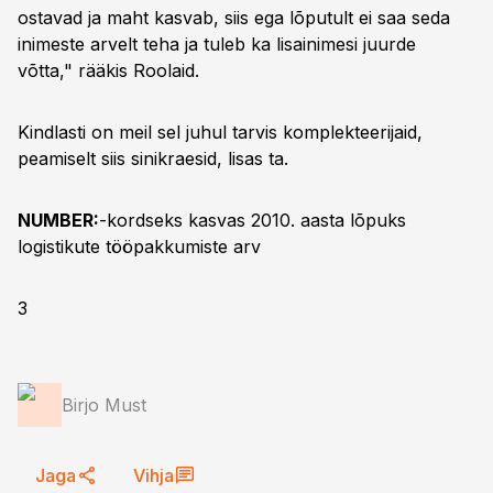
ostavad ja maht kasvab, siis ega lõputult ei saa seda
inimeste arvelt teha ja tuleb ka lisainimesi juurde
võtta," rääkis Roolaid.
Kindlasti on meil sel juhul tarvis komplekteerijaid,
peamiselt siis sinikraesid, lisas ta.
NUMBER:
-kordseks kasvas 2010. aasta lõpuks
logistikute tööpakkumiste arv
3
Birjo Must
Jaga
Vihja