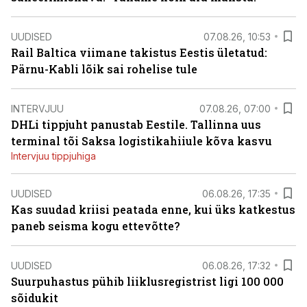
UUDISED
07.08.26, 10:53
Rail Baltica viimane takistus Eestis ületatud:
Pärnu-Kabli lõik sai rohelise tule
INTERVJUU
07.08.26, 07:00
DHLi tippjuht panustab Eestile. Tallinna uus
terminal tõi Saksa logistikahiiule kõva kasvu
Intervjuu tippjuhiga
UUDISED
06.08.26, 17:35
Kas suudad kriisi peatada enne, kui üks katkestus
paneb seisma kogu ettevõtte?
UUDISED
06.08.26, 17:32
Suurpuhastus pühib liiklusregistrist ligi 100 000
sõidukit