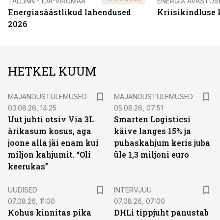
TALLINN - IDA-VIRUMAA
ENERGIA AVASTUS
Energiasäästlikud lahendused
Kriisikindluse
2026
HETKEL KUUM
MAJANDUSTULEMUSED
MAJANDUSTULEMUSED
03.08.26, 14:25
05.08.26, 07:51
Uut juhti otsiv Via 3L
Smarten Logisticsi
ärikasum kosus, aga
käive langes 15% ja
joone alla jäi enam kui
puhaskahjum keris juba
miljon kahjumit. “Oli
üle 1,3 miljoni euro
keerukas”
UUDISED
INTERVJUU
07.08.26, 11:00
07.08.26, 07:00
Kohus kinnitas pika
DHLi tippjuht panustab