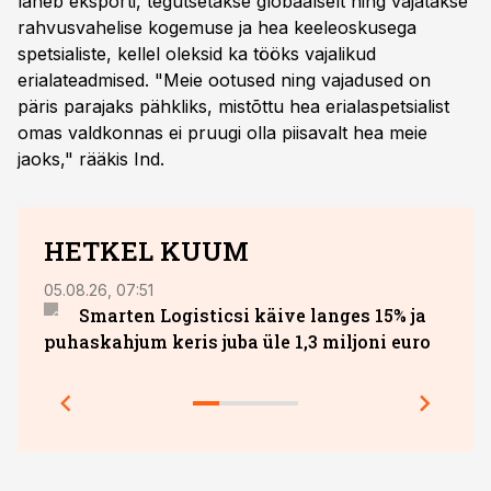
läheb eksporti, tegutsetakse globaalselt ning vajatakse
rahvusvahelise kogemuse ja hea keeleoskusega
spetsialiste, kellel oleksid ka tööks vajalikud
erialateadmised. "Meie ootused ning vajadused on
päris parajaks pähkliks, mistõttu hea erialaspetsialist
omas valdkonnas ei pruugi olla piisavalt hea meie
jaoks," rääkis Ind.
HETKEL KUUM
05.08.26, 07:51
27.07.
Smarten Logisticsi käive langes 15% ja
DHL 
puhaskahjum keris juba üle 1,3 miljoni euro
säili