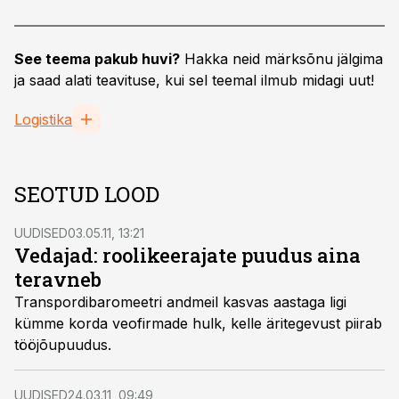
See teema pakub huvi?
Hakka neid märksõnu jälgima
ja saad alati teavituse, kui sel teemal ilmub midagi uut!
Logistika
SEOTUD LOOD
UUDISED
03.05.11, 13:21
Vedajad: roolikeerajate puudus aina
teravneb
Transpordibaromeetri andmeil kasvas aastaga ligi
kümme korda veofirmade hulk, kelle äritegevust piirab
tööjõupuudus.
UUDISED
24.03.11, 09:49