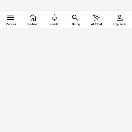
Menüü
Uudised
Raadio
Otsing
AI Chat
Logi sisse
Vana-Lõuna 39/1, 19094 Tallinn
(+372) 667 0111
logistikauudised@logistikauudised.ee
Telli
Reklaam
Firmast
Sisu kasutamisõigused
Ajakirjaniku
eetikakoodeks
Üldtingimused
Privaatsustingimused
Küpsiste poliitika
KKK