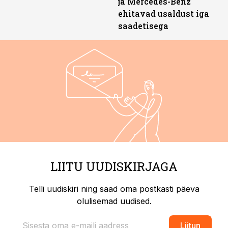
ja Mercedes-Benz
ehitavad usaldust iga
saadetisega
LIITU UUDISKIRJAGA
Telli uudiskiri ning saad oma postkasti päeva
olulisemad uudised.
Liitun