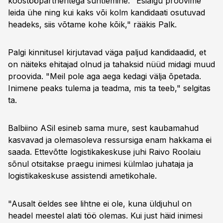
koostööpartneritega suhtlemine. "Esialgu proovime
leida ühe ning kui kaks või kolm kandidaati osutuvad
headeks, siis võtame kohe kõik," rääkis Palk.
Palgi kinnitusel kirjutavad väga paljud kandidaadid, et
on näiteks ehitajad olnud ja tahaksid nüüd midagi muud
proovida. "Meil pole aga aega kedagi välja õpetada.
Inimene peaks tulema ja teadma, mis ta teeb," selgitas
ta.
Balbiino ASil esineb sama mure, sest kaubamahud
kasvavad ja olemasoleva ressursiga enam hakkama ei
saada. Ettevõtte logistikakeskuse juhi Raivo Roolaiu
sõnul otsitakse praegu inimesi külmlao juhataja ja
logistikakeskuse assistendi ametikohale.
"Ausalt öeldes see lihtne ei ole, kuna üldjuhul on
headel meestel alati töö olemas. Kui just häid inimesi