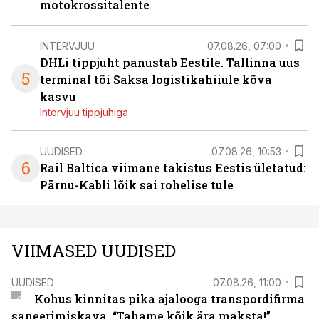
motokrossitalente
INTERVJUU
07.08.26, 07:00
DHLi tippjuht panustab Eestile. Tallinna uus
5
terminal tõi Saksa logistikahiiule kõva
kasvu
Intervjuu tippjuhiga
UUDISED
07.08.26, 10:53
6
Rail Baltica viimane takistus Eestis ületatud:
Pärnu-Kabli lõik sai rohelise tule
VIIMASED UUDISED
UUDISED
07.08.26, 11:00
Kohus kinnitas pika ajalooga transpordifirma
saneerimiskava. “Tahame kõik ära maksta!”