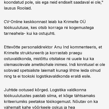
koondatud pole, siis ega neid endiselt saadaval ei ole,"
lausus Roolaid.
CV-Online keskkonnast leiab ka Krimelte OÜ
töökuulutuse, kes otsib korraga nii kogemustega
tarneahela- kui ka ostujuhti.
Ettevõtte personalidirektor Anu Ind kommenteeris, et
Krimelte struktureerib ja korrastab praegu
ostuvaldkonda, mistõttu otsitakse nii uuele kui ka
olemasolevale ametikohale inimesi. Indi kinnitusel ei ole
sobivaid spetsialiste laiemalt kunagi lihtne leida olnud
ning ta ei tookski logistikavaldkonda eraldi esile.
Juhtide ootused kõrged. Logistika valdkonna
töökuulutustes paistab silma, et kõige tähtsamaks
kriteeriumiks peetakse töökogemust. Nõutav on ka
vähemalt kahe võõrkeele oskus ja hea