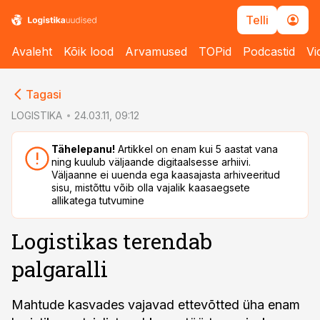
Telli
Avaleht
Kõik lood
Arvamused
TOPid
Podcastid
Vi
cebook
cebook
Tagasi
Twitter)
Twitter)
LOGISTIKA
24.03.11, 09:12
kedIn
kedIn
Tähelepanu!
Artikkel on enam kui 5 aastat vana
ning kuulub väljaande digitaalsesse arhiivi.
ail
ail
Väljaanne ei uuenda ega kaasajasta arhiveeritud
sisu, mistõttu võib olla vajalik kaasaegsete
k
k
allikatega tutvumine
Logistikas terendab
palgaralli
Mahtude kasvades vajavad ettevõtted üha enam