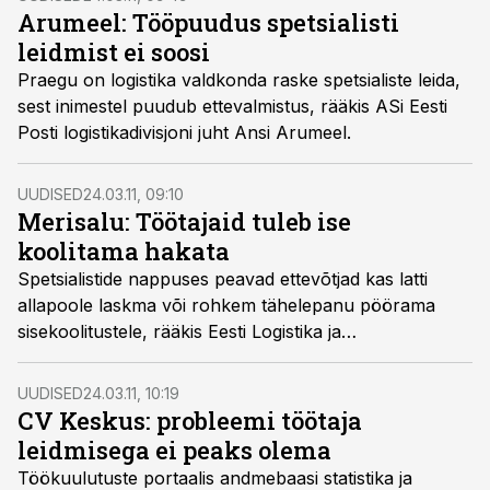
Arumeel: Tööpuudus spetsialisti
leidmist ei soosi
Praegu on logistika valdkonda raske spetsialiste leida,
sest inimestel puudub ettevalmistus, rääkis ASi Eesti
Posti logistikadivisjoni juht Ansi Arumeel.
UUDISED
24.03.11, 09:10
Merisalu: Töötajaid tuleb ise
koolitama hakata
Spetsialistide nappuses peavad ettevõtjad kas latti
allapoole laskma või rohkem tähelepanu pöörama
sisekoolitustele, rääkis Eesti Logistika ja
Ekspedeerimise Assotsiatsiooni aseesimees Risto
Merisalu.
UUDISED
24.03.11, 10:19
CV Keskus: probleemi töötaja
leidmisega ei peaks olema
Töökuulutuste portaalis andmebaasi statistika ja