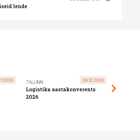
iseid lende
11.2026
09.12.2026
Pärnu ta
TALLINN
Logistika aastakonverents
2027
2026