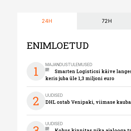
24H
72H
ENIMLOETUD
MAJANDUSTULEMUSED
1
Smarten Logisticsi käive lange
keris juba üle 1,3 miljoni euro
UUDISED
2
DHL ostab Venipaki, viimase kauba
UUDISED
3
Kohus kinnitas pika ajalooga t