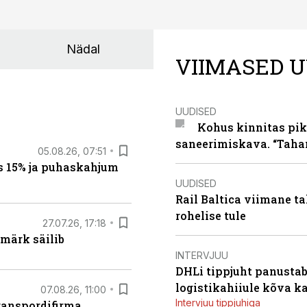
Nädal
VIIMASED U
UUDISED
Kohus kinnitas pik
saneerimiskava. “Taha
05.08.26, 07:51
s 15% ja puhaskahjum
UUDISED
Rail Baltica viimane ta
rohelise tule
27.07.26, 17:18
märk säilib
INTERVJUU
DHLi tippjuht panustab 
logistikahiiule kõva k
07.08.26, 11:00
Intervjuu tippjuhiga
ranspordifirma