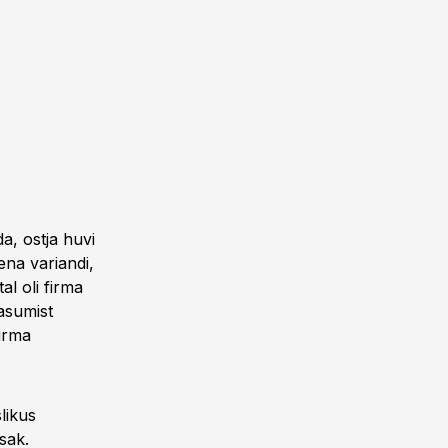
a, ostja huvi
ena variandi,
al oli firma
asumist
firma
likus
sak.