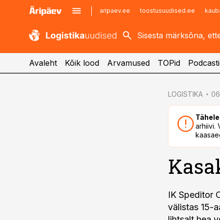
aripaev.ee
toostusuudised.ee
kaub
kaubandus.ee
imelineajalugu.ee
kinnisvarauudised.ee
imelineteadus.ee
Avaleht
Kõik lood
Arvamused
TOPid
Podcasti
cebook
cebook
LOGISTIKA
06
Twitter)
Twitter)
Tähele
kedIn
kedIn
arhiivi
kaasaeg
ail
ail
Kasak
k
k
IK Speditor 
välistas 15-
lihtsalt hea 