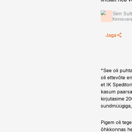
Siim Sul
Kinnisvar
Jaga
"See oli puhta
oli ettevõte e
et IK Speditor
kasum paarsad
kirjutasime 2
sundmüügiga," 
Pigem oli teg
õhkkonnas hea