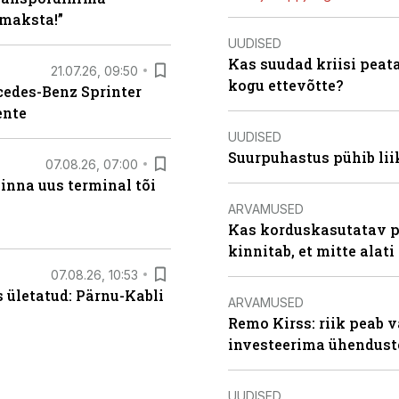
maksta!”
UUDISED
Kas suudad kriisi peat
21.07.26, 09:50
kogu ettevõtte?
rcedes-Benz Sprinter
ente
UUDISED
Suurpuhastus pühib liik
07.08.26, 07:00
linna uus terminal tõi
ARVAMUSED
Kas korduskasutatav p
kinnitab, et mitte alati
07.08.26, 10:53
s ületatud: Pärnu-Kabli
ARVAMUSED
Remo Kirss: riik peab v
investeerima ühendust
UUDISED