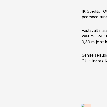
IK Speditor O
paarsada tuha
Vastavalt maja
kasum 1,243 mi
0,80 miljonit 
Senise seisug
OÜ - Indrek K