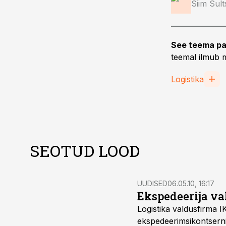
Siim Sul
See teema pa
teemal ilmub m
Logistika
SEOTUD LOOD
UUDISED
06.05.10, 16:17
Ekspedeerija v
Logistika valdusfirma 
ekspedeerimsikontserni