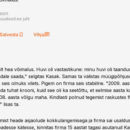
tson
auudised.ee juht
Salvesta
Vihja
lt hea võimalus. Huvi oli vastastikune: minu huvi oli taandud
ndale saada," selgitas Kasak. Samas ta välistas müügipõhjus
i seis olnuks vilets. Pigem on firma seis stabiilne. "2009. aast
a tuhat krooni, kuid see oli ka seetõttu, et eelmise aasta k
008. aasta võlgu maha. Kindlasti polnud tegemist raskustes 
lisas ta.
emist heade asjaolude kokkulangemisega ja firma sai usaldus
desse kätesse, kinnitas firma 15 aastat tagasi asutanud Ka