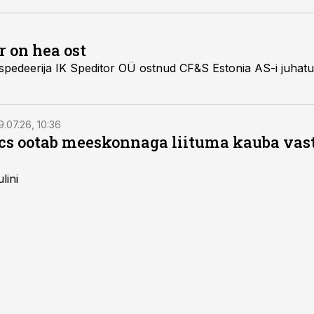
r on hea ost
kspedeerija IK Speditor OÜ ostnud CF&S Estonia AS-i juhatu
9.07.26, 10:36
ics ootab meeskonnaga liituma kauba va
lini