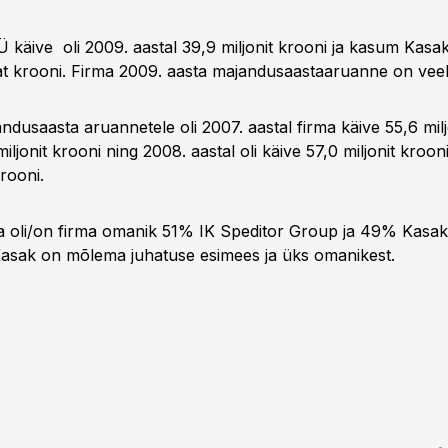
Ü käive oli 2009. aastal 39,9 miljonit krooni ja kasum Kasak
t krooni. Firma 2009. aasta majandusaastaaruanne on veel
ndusaasta aruannetele oli 2007. aastal firma käive 55,6 milj
ljonit krooni ning 2008. aastal oli käive 57,0 miljonit kroon
krooni.
a oli/on firma omanik 51% IK Speditor Group ja 49% Kasak 
asak on mõlema juhatuse esimees ja üks omanikest.