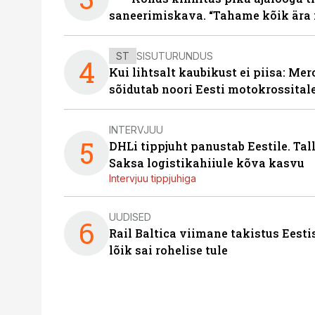
saneerimiskava. “Tahame kõik ära 
ST
SISUTURUNDUS
4
Kui lihtsalt kaubikust ei piisa: Me
sõidutab noori Eesti motokrossital
INTERVJUU
5
DHLi tippjuht panustab Eestile. Tal
Saksa logistikahiiule kõva kasvu
Intervjuu tippjuhiga
UUDISED
6
Rail Baltica viimane takistus Eesti
lõik sai rohelise tule