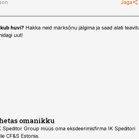
tson
Jaga
kub huvi?
Hakka neid märksõnu jälgima ja saad alati teavitu
idagi uut!
ahetas omanikku
IK Speditor Group müüs oma eksdeerimisfirma IK Speditori
le CF&S Estonia.