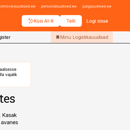
Iseteenindus
kinnisvarauudised.ee
personaliuudised.ee
palgauudised.ee
finant
Telli Logistikauudised
Küsi AI-lt
Telli
Logi sisse
ister
Minu Logistikauudised
taalsesse
la vajalik
tes
k Kasak
m avanes