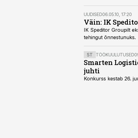
UUDISED
06.05.10, 17:20
Väin: IK Spedito
IK Speditor Groupilt e
tehingut õnnestunuks.
ST
TÖÖKUULUTUSED
0
Smarten Logist
juhti
Konkurss kestab 26. juu