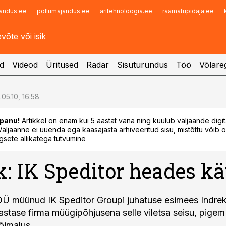
andus.ee
pollumajandus.ee
aritehnoloogia.ee
raamatupidaja.ee
Infopank
Radar
d
Videod
Üritused
Radar
Sisuturundus
Töö
Võlareg
.05.10, 16:58
panu!
Artikkel on enam kui 5 aastat vana ning kuulub väljaande digi
. Väljaanne ei uuenda ega kaasajasta arhiveeritud sisu, mistõttu võib ol
sete allikatega tutvumine
: IK Speditor heades kä
OÜ müünud IK Speditor Groupi juhatuse esimees Indre
aastase firma müügipõhjusena selle viletsa seisu, pige
võimalus.