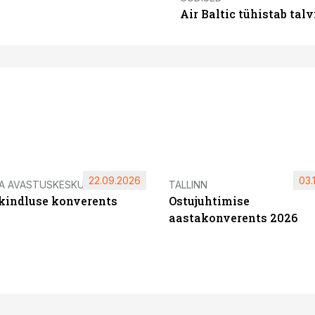
Air Baltic tühistab talv
22.09.2026
03.
IA AVASTUSKESKUS
TALLINN
ikindluse konverents
Ostujuhtimise
aastakonverents 2026