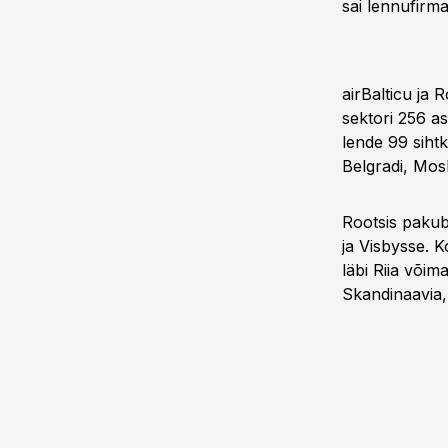
sai lennufirma 
airBalticu ja 
sektori 256 as
lende 99 sihtk
Belgradi, Mosk
Rootsis pakub
ja Visbysse. K
läbi Riia võim
Skandinaavia,