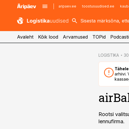
aripaev.ee
toostusuudised.ee
kaub
kaubandus.ee
imelineajalugu.ee
kinnisvarauudised.ee
imelineteadus.ee
Avaleht
Kõik lood
Arvamused
TOPid
Podcasti
cebook
cebook
LOGISTIKA
30
Twitter)
Twitter)
Tähele
kedIn
kedIn
arhiivi
kaasaeg
ail
ail
airBa
k
k
Rootsi valits
lennufirma.