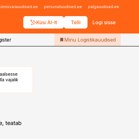
Iseteenindus
kinnisvarauudised.ee
personaliuudised.ee
palgauudised.ee
finant
Telli Logistikauudised
Küsi AI-lt
Telli
Logi sisse
ister
Minu Logistikauudised
taalsesse
la vajalik
le, teatab