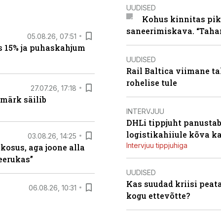
UUDISED
Kohus kinnitas pik
saneerimiskava. “Taha
05.08.26, 07:51
s 15% ja puhaskahjum
UUDISED
Rail Baltica viimane ta
rohelise tule
27.07.26, 17:18
märk säilib
INTERVJUU
DHLi tippjuht panustab 
logistikahiiule kõva k
03.08.26, 14:25
Intervjuu tippjuhiga
 kosus, aga joone alla
keerukas”
UUDISED
Kas suudad kriisi peat
06.08.26, 10:31
kogu ettevõtte?