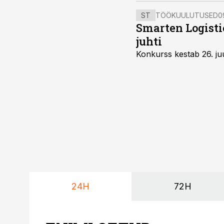
ST
TÖÖKUULUTUSED
0
Smarten Logist
juhti
Konkurss kestab 26. juu
24H
72H