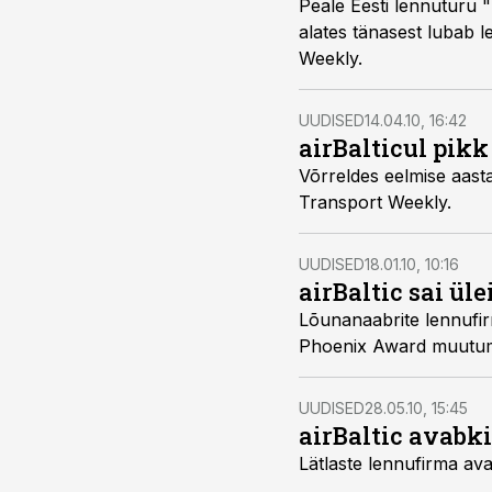
Peale Eesti lennuturu 
alates tänasest lubab 
Weekly.
UUDISED
14.04.10, 16:42
airBalticul pik
Võrreldes eelmise aasta
Transport Weekly.
UUDISED
18.01.10, 10:16
airBaltic sai ü
Lõunanaabrite lennufir
Phoenix Award muutumise
UUDISED
28.05.10, 15:45
airBaltic avabk
Lätlaste lennufirma avab