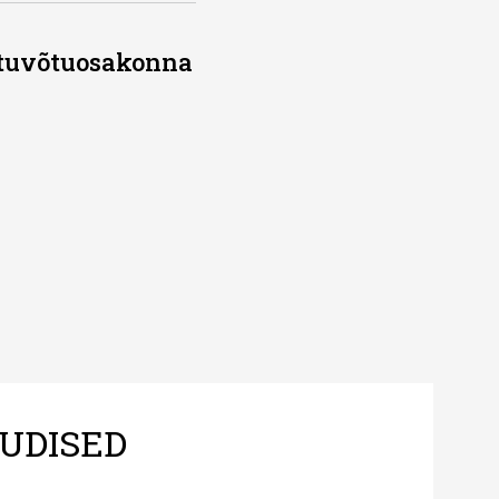
stuvõtuosakonna
UDISED