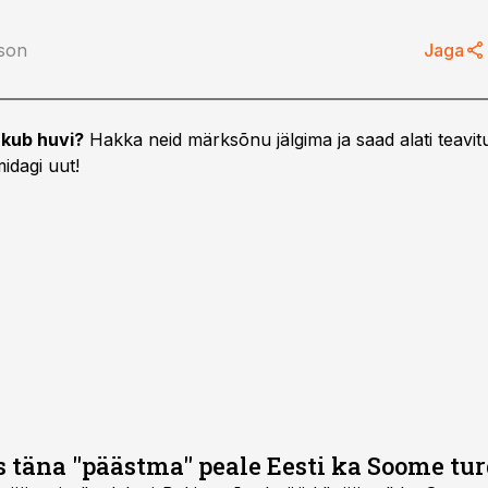
tson
Jaga
kub huvi?
Hakka neid märksõnu jälgima ja saad alati teavitu
idagi uut!
s täna "päästma" peale Eesti ka Soome tu