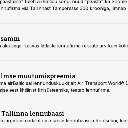
"päästmise" tuleb airBalticu sõnul nüüd "päästa" ka Soome
lennufirma viia Tallinnast Tamperesse 300 krooniga, ilmneb 
k samm
 algusega, kasvas lätlaste lennufirma reisijate arv kuni kol
leilmse muutumispreemia
ma airBaltic sai lennunduskuukirjalt Air Transport World
 eest lihtliinist liinisüsteemiks, teatab lennufirma.
i Tallinna lennubaasi
 järgmisel nädalal oma siinse lennubaasi ja Rootsi liini, tea