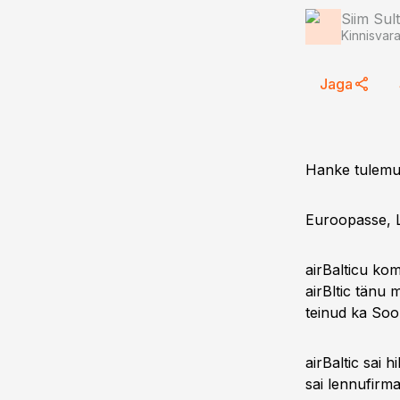
Siim Sul
Kinnisvar
Jaga
Hanke tulemuse
Euroopasse, L
airBalticu kom
airBltic tänu
teinud ka Soom
airBaltic sai 
sai lennufirm