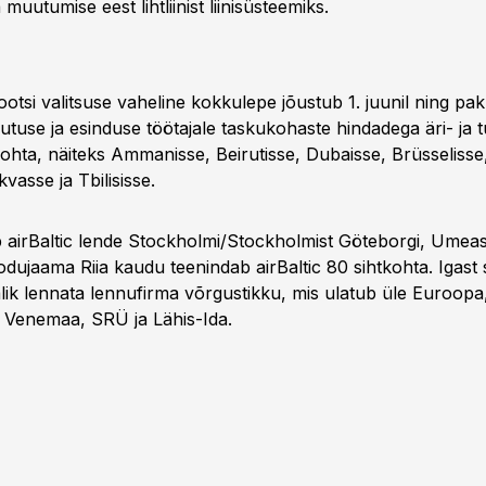
muutumise eest lihtliinist liinisüsteemiks.
Rootsi valitsuse vaheline kokkulepe jõustub 1. juunil ning pa
utuse ja esinduse töötajale taskukohaste hindadega äri- ja t
ohta, näiteks Ammanisse, Beirutisse, Dubaisse, Brüsselisse,
vasse ja Tbilisisse.
 airBaltic lende Stockholmi/Stockholmist Göteborgi, Umea
odujaama Riia kaudu teenindab airBaltic 80 sihtkohta. Igast
alik lennata lennufirma võrgustikku, mis ulatub üle Euroopa
 Venemaa, SRÜ ja Lähis-Ida.