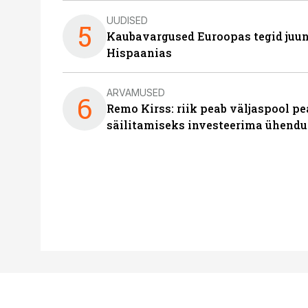
UUDISED
5
Kaubavargused Euroopas tegid juuni
Hispaanias
ARVAMUSED
6
Remo Kirss: riik peab väljaspool pe
säilitamiseks investeerima ühendu