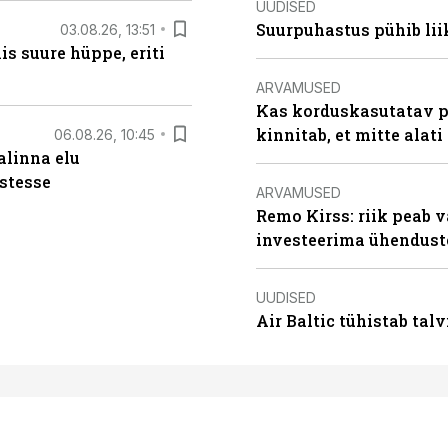
UUDISED
Suurpuhastus pühib liik
03.08.26, 13:51
s suure hüppe, eriti
ARVAMUSED
Kas korduskasutatav p
kinnitab, et mitte alati
06.08.26, 10:45
alinna elu
stesse
ARVAMUSED
Remo Kirss: riik peab v
investeerima ühendust
UUDISED
Air Baltic tühistab talv