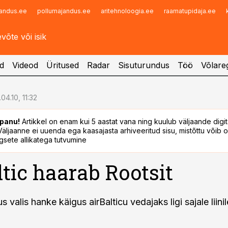
andus.ee
pollumajandus.ee
aritehnoloogia.ee
raamatupidaja.ee
Infopank
Radar
d
Videod
Üritused
Radar
Sisuturundus
Töö
Võlareg
.04.10, 11:32
panu!
Artikkel on enam kui 5 aastat vana ning kuulub väljaande digi
. Väljaanne ei uuenda ega kaasajasta arhiveeritud sisu, mistõttu võib ol
sete allikatega tutvumine
ltic haarab Rootsit
us valis hanke käigus airBalticu vedajaks ligi sajale liini