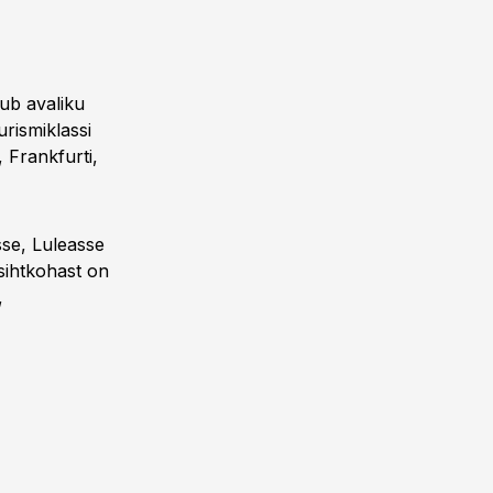
kub avaliku
urismiklassi
 Frankfurti,
sse, Luleasse
 sihtkohast on
,