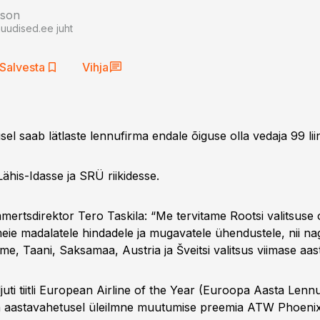
tson
auudised.ee juht
Salvesta
Vihja
l saab lätlaste lennufirma endale õiguse olla vedaja 99 lii
ähis-Idasse ja SRÜ riikidesse.
mertsdirektor Tero Taskila: “Me tervitame Rootsi valitsuse 
 meie madalatele hindadele ja mugavatele ühendustele, nii n
e, Taani, Saksamaa, Austria ja Šveitsi valitsus viimase aast
hiljuti tiitli European Airline of the Year (Euroopa Aasta Lenn
a aastavahetusel üleilmne muutumise preemia ATW Phoenix