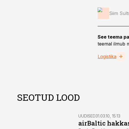
Siim Sul
See teema pa
teemal ilmub m
Logistika
SEOTUD LOOD
UUDISED
31.03.10, 15:13
airBaltic hakka