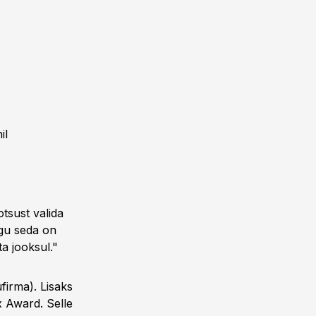
nil
otsust valida
agu seda on
a jooksul."
ufirma). Lisaks
 Award. Selle