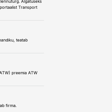
 lennuturg. Algatuseks
portaalist Transport
mandiku, teatab
® (ATW) preemia ATW
tab firma.