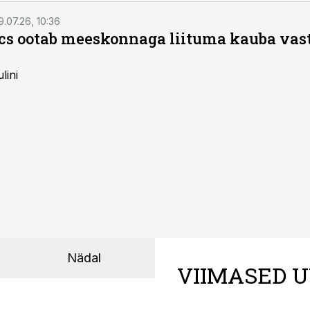
9.07.26, 10:36
ics ootab meeskonnaga liituma kauba va
lini
Nädal
VIIMASED U