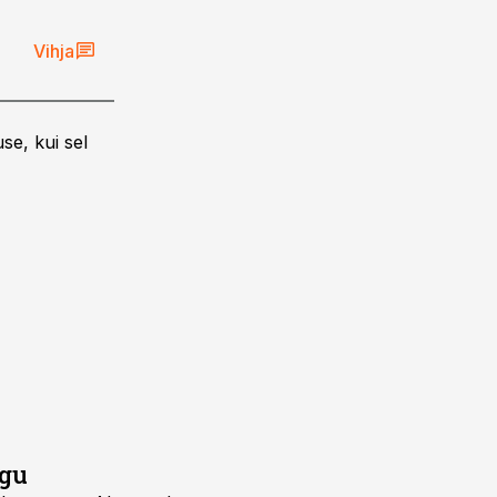
Vihja
se, kui sel
rgu