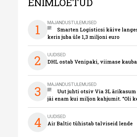
ENIMLOETUD
MAJANDUSTULEMUSED
1
Smarten Logisticsi käive lange
keris juba üle 1,3 miljoni euro
UUDISED
2
DHL ostab Venipaki, viimase kauba
MAJANDUSTULEMUSED
3
Uut juhti otsiv Via 3L ärikasum
jäi enam kui miljon kahjumit. “Oli 
UUDISED
4
Air Baltic tühistab talviseid lende