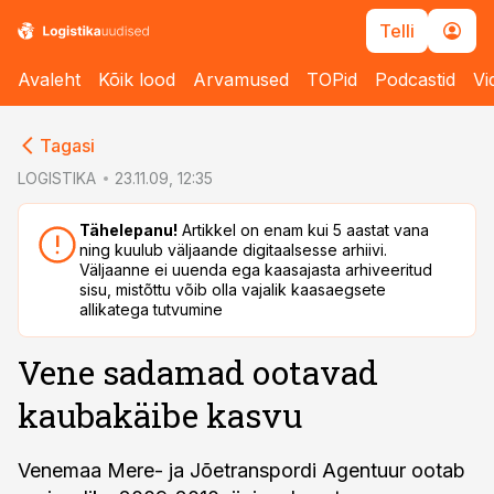
Telli
Avaleht
Kõik lood
Arvamused
TOPid
Podcastid
Vi
cebook
cebook
Tagasi
Twitter)
Twitter)
LOGISTIKA
23.11.09, 12:35
kedIn
kedIn
Tähelepanu!
Artikkel on enam kui 5 aastat vana
ning kuulub väljaande digitaalsesse arhiivi.
ail
ail
Väljaanne ei uuenda ega kaasajasta arhiveeritud
sisu, mistõttu võib olla vajalik kaasaegsete
k
k
allikatega tutvumine
Vene sadamad ootavad
kaubakäibe kasvu
Venemaa Mere- ja Jõetranspordi Agentuur ootab