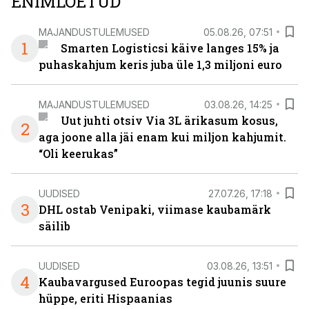
ENIMLOETUD
MAJANDUSTULEMUSED
05.08.26, 07:51
1
Smarten Logisticsi käive langes 15% ja
puhaskahjum keris juba üle 1,3 miljoni euro
MAJANDUSTULEMUSED
03.08.26, 14:25
Uut juhti otsiv Via 3L ärikasum kosus,
2
aga joone alla jäi enam kui miljon kahjumit.
“Oli keerukas”
UUDISED
27.07.26, 17:18
3
DHL ostab Venipaki, viimase kaubamärk
säilib
UUDISED
03.08.26, 13:51
4
Kaubavargused Euroopas tegid juunis suure
hüppe, eriti Hispaanias