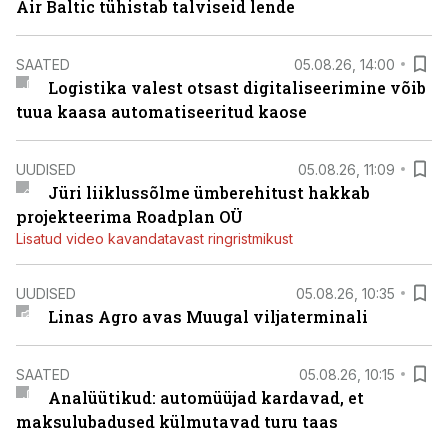
Air Baltic tühistab talviseid lende
SAATED
05.08.26, 14:00
Logistika valest otsast digitaliseerimine võib
tuua kaasa automatiseeritud kaose
UUDISED
05.08.26, 11:09
Jüri liiklussõlme ümberehitust hakkab
projekteerima Roadplan OÜ
Lisatud video kavandatavast ringristmikust
UUDISED
05.08.26, 10:35
Linas Agro avas Muugal viljaterminali
SAATED
05.08.26, 10:15
Analüütikud: automüüjad kardavad, et
maksulubadused külmutavad turu taas