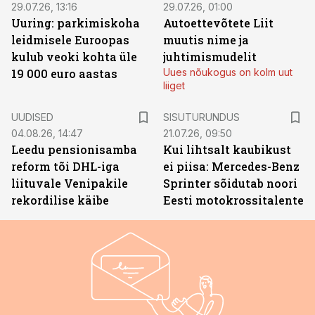
29.07.26, 13:16
29.07.26, 01:00
Uuring: parkimiskoha
Autoettevõtete Liit
leidmisele Euroopas
muutis nime ja
kulub veoki kohta üle
juhtimismudelit
19 000 euro aastas
Uues nõukogus on kolm uut
liiget
ST
UUDISED
SISUTURUNDUS
04.08.26, 14:47
21.07.26, 09:50
Leedu pensionisamba
Kui lihtsalt kaubikust
reform tõi DHL-iga
ei piisa: Mercedes-Benz
liituvale Venipakile
Sprinter sõidutab noori
rekordilise käibe
Eesti motokrossitalente