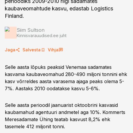
perioodiks 2009-2010 riigi sadamates
kaubaveomahtude kasvu, edastab Logistics
Finland.
Siim Sultson
Kinnisvarauudised.ee juht
Jaga
Salvesta
Vihja
Selle aasta lõpuks peaksid Venemaa sadamates
kasvama kaubaveomahud 280-490 miljoni tonnini ehk
kasv võrreldes aasta varasema ajaga peaks olema 5-
7%. Aastaks 2010 oodatakse kasvu 5-6%.
Selle aasta perioodil jaanuarist oktoobrini kasvasid
kaubamahud agentuuri andmetel aga 10%. Kommerts
Meresadamate Ühing teatab kasvust 8,2% ehk
tasemele 412 miljonit tonni.