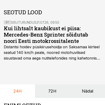
SEOTUD LOOD
SISUTURUNDUS
21.07.26, 09:50
ST
Kui lihtsalt kaubikust ei piisa:
Mercedes-Benz Sprinter sõidutab
noori Eesti motokrossitalente
Distantsi hoidev püsikiirusehoidja on Saksamaa kiirteel
seatud 140 km/h peale, noored motohuvilised
sisustavad oma aega nutitelefonides ning kahetonnises
järelhaagises veerevad kaasa krossitsiklid koos vajaliku
varustusega. Õige pea on Prantsusmaal, Romagnes
algamas juuniorite motokrossi
maailmameistrivõistlused.
24H
72H
Nädal