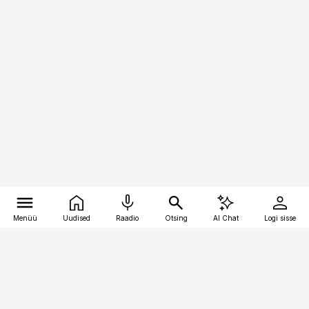
Menüü
Uudised
Raadio
Otsing
AI Chat
Logi sisse
Vana-Lõuna 39/1, 19094 Tallinn
(+372) 667 0111