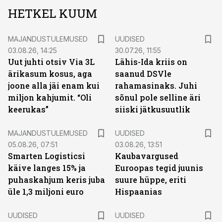
HETKEL KUUM
MAJANDUSTULEMUSED
UUDISED
03.08.26, 14:25
30.07.26, 11:55
Uut juhti otsiv Via 3L
Lähis-Ida kriis on
ärikasum kosus, aga
saanud DSVle
joone alla jäi enam kui
rahamasinaks. Juhi
miljon kahjumit. “Oli
sõnul pole selline äri
keerukas”
siiski jätkusuutlik
MAJANDUSTULEMUSED
UUDISED
05.08.26, 07:51
03.08.26, 13:51
Smarten Logisticsi
Kaubavargused
käive langes 15% ja
Euroopas tegid juunis
puhaskahjum keris juba
suure hüppe, eriti
üle 1,3 miljoni euro
Hispaanias
UUDISED
UUDISED