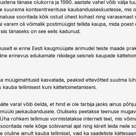
ustena tänase olukorra ja 1990. aastate vahel võib välja tu
e suurema kontsentreerituse kaubanduskeskustesse, mis 
õimaluse sooritada kõik ostud ühest kohast ning varasemast
i varem oli võimalik postimüügist tellida kaupa, mida poest 
 siis tänaseks on see eelis kadunud.
selt ei erine Eesti kaugmüüjate ärimudel teiste maade prakt
uline erinevus edukamate riikidega seisneb kaupade kätteto
ma müügimahtusid kasvatada, peaksid ettevõtted suutma lü
s kauba tellimisest kuni kättetoimetamiseni.
te varal võib öelda, et hind ei ole tarbija jaoks ainus põhj
timüüki jaekaubandusele. Oluliseks peetakse teenuse mugavu
 Üha rohkem tellimusi vormistatakse interneti teel, mis võim
 sooritada neile kõige sobivamal ajal ning kiirelt leida neile 
 oluline ainult kauba tellimisel, vaid ka saadetiste kättesaam