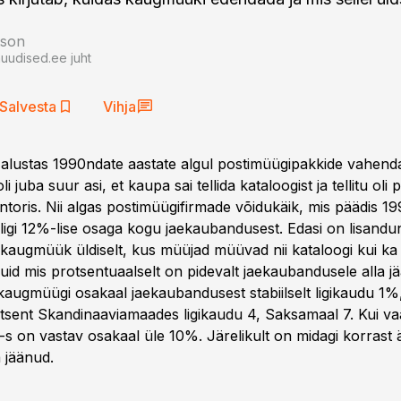
tson
auudised.ee juht
Salvesta
Vihja
t alustas 1990ndate aastate algul postimüügipakkide vahend
s oli juba suur asi, et kaupa sai tellida kataloogist ja tellitu oli
ntoris. Nii algas postimüügifirmade võidukäik, mis päädis 1
 ligi 12%-lise osaga kogu jaekaubandusest. Edasi on lisandu
kaugmüük üldiselt, kus müüjad müüvad nii kataloogi kui ka 
uid mis protsentuaalselt on pidevalt jaekaubandusele alla j
augmüügi osakaal jaekaubandusest stabiilselt ligikaudu 1%,
tsent Skandinaaviamaades ligikaudu 4, Saksamaal 7. Kui v
A-s on vastav osakaal üle 10%. Järelikult on midagi korrast 
 jäänud.