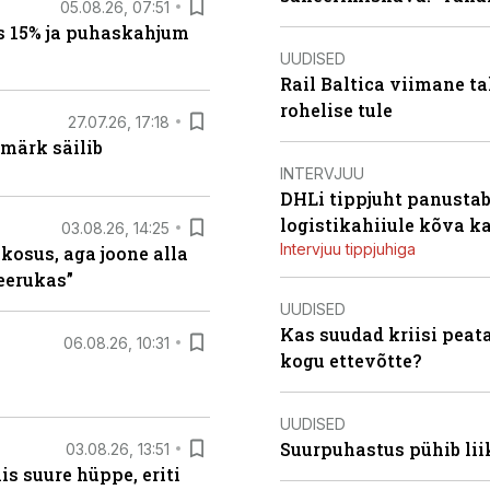
05.08.26, 07:51
s 15% ja puhaskahjum
UUDISED
Rail Baltica viimane ta
rohelise tule
27.07.26, 17:18
märk säilib
INTERVJUU
DHLi tippjuht panustab 
logistikahiiule kõva k
03.08.26, 14:25
Intervjuu tippjuhiga
 kosus, aga joone alla
keerukas”
UUDISED
Kas suudad kriisi peat
06.08.26, 10:31
kogu ettevõtte?
UUDISED
Suurpuhastus pühib liik
03.08.26, 13:51
s suure hüppe, eriti