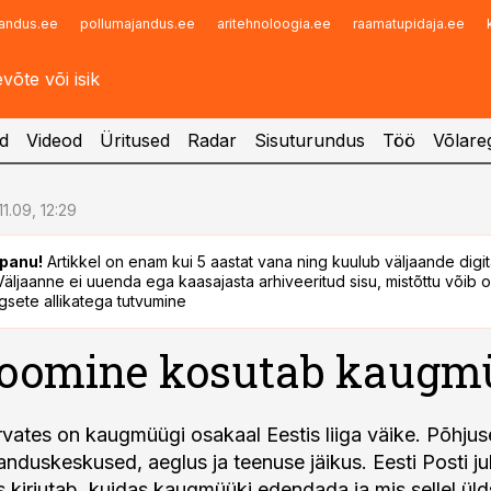
andus.ee
pollumajandus.ee
aritehnoloogia.ee
raamatupidaja.ee
Infopank
Radar
d
Videod
Üritused
Radar
Sisuturundus
Töö
Võlareg
11.09, 12:29
panu!
Artikkel on enam kui 5 aastat vana ning kuulub väljaande digi
. Väljaanne ei uuenda ega kaasajasta arhiveeritud sisu, mistõttu võib ol
sete allikatega tutvumine
toomine kosutab kaugm
arvates on kaugmüügi osakaal Eestis liiga väike. Põhju
nduskeskused, aeglus ja teenuse jäikus. Eesti Posti ju
kirjutab, kuidas kaugmüüki edendada ja mis sellel üld