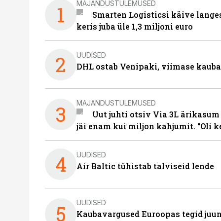
MAJANDUSTULEMUSED
1
Smarten Logisticsi käive lange
keris juba üle 1,3 miljoni euro
UUDISED
2
DHL ostab Venipaki, viimase kauba
MAJANDUSTULEMUSED
3
Uut juhti otsiv Via 3L ärikasum
jäi enam kui miljon kahjumit. “Oli 
UUDISED
4
Air Baltic tühistab talviseid lende
UUDISED
5
Kaubavargused Euroopas tegid juuni