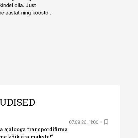
indel olla. Just
e aastat ning koostöö
.
UDISED
07.08.26, 11:00
a ajalooga transpordifirma
me kõik ära maksta!”