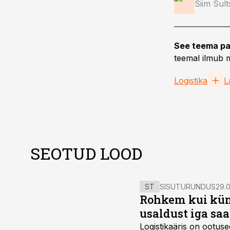
Siim Sul
See teema pa
teemal ilmub m
Logistika
L
SEOTUD LOOD
ST
SISUTURUNDUS
29.0
Rohkem kui kümm
usaldust iga sa
Logistikaäris on ootuse