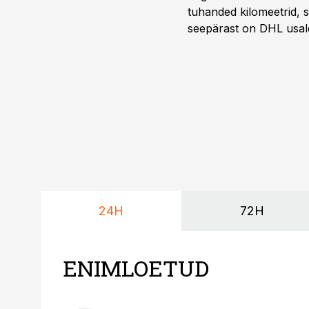
tuhanded kilomeetrid, s
seepärast on DHL usal
Vehoga on selle aja joo
24H
72H
ENIMLOETUD