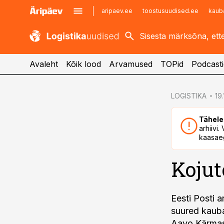
aripaev.ee
toostusuudised.ee
kaub
kaubandus.ee
imelineajalugu.ee
kinnisvarauudised.ee
imelineteadus.ee
Avaleht
Kõik lood
Arvamused
TOPid
Podcasti
cebook
cebook
LOGISTIKA
19.
Twitter)
Twitter)
Tähele
kedIn
kedIn
arhiivi
kaasaeg
ail
ail
Koju
k
k
Eesti Posti 
suured kauba
Aavo Kärmas 