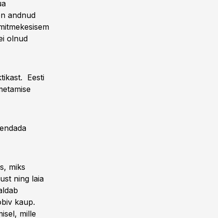
ua
on andnud
 mitmekesisem
ei olnud
ikast. Eesti
imetamise
hendada
us, miks
st ning laia
aldab
sobiv kaup.
isel, mille