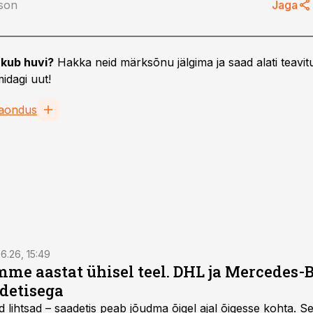
tson
Jaga
kub huvi?
Hakka neid märksõnu jälgima ja saad alati teavitu
idagi uut!
aondus
6.26, 15:49
e aastat ühisel teel. DHL ja Mercedes-
adetisega
d lihtsad – saadetis peab jõudma õigel ajal õigesse kohta. S