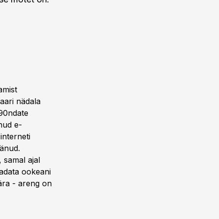
amist
 paari nädala
990ndate
nud e-
interneti
äänud.
 samal ajal
aadata ookeani
ära - areng on