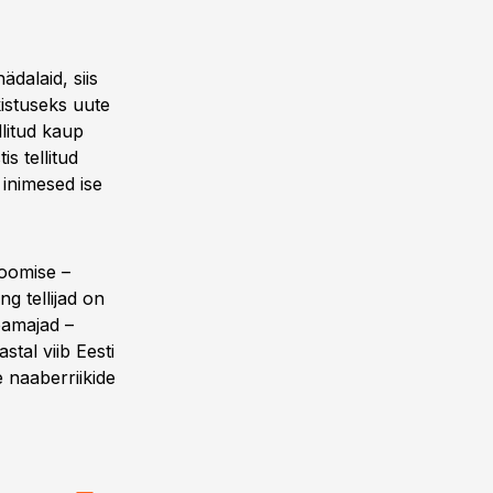
ädalaid, siis
kistuseks uute
llitud kaup
s tellitud
inimesed ise
toomise –
g tellijad on
bamajad –
tal viib Eesti
e naaberriikide