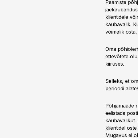
Peamiste põhj
jaekaubandus
klientidele v
kaubavalik. Ku
võimalik osta,
Oma põhiolemu
ettevõtete ol
kiiruses.
Selleks, et o
perioodi alate
Põhjamaade näi
eelistada pos
kaubavalikut.
klientidel oste
Mugavus ei ole