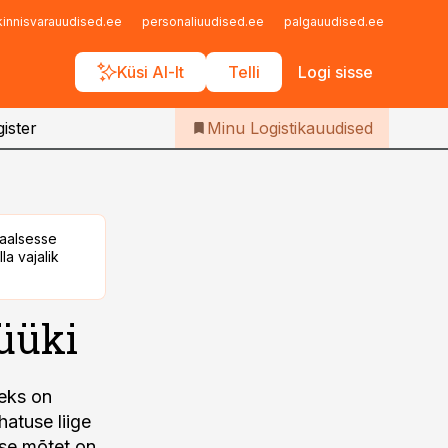
Iseteenindus
kinnisvarauudised.ee
personaliuudised.ee
palgauudised.ee
finant
Telli Logistikauudised
Küsi AI-lt
Telli
Logi sisse
ister
Minu Logistikauudised
taalsesse
la vajalik
üüki
seks on
hatuse liige
se mõtet on.