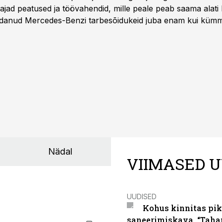
ajad peatused ja töövahendid, mille peale peab saama alati k
danud Mercedes-Benzi tarbesõidukeid juba enam kui kümm
ksul kujunenud oluliseks osaks ettevõtte igapäevasest tööst
Nädal
VIIMASED U
UUDISED
Kohus kinnitas pik
saneerimiskava. “Taha