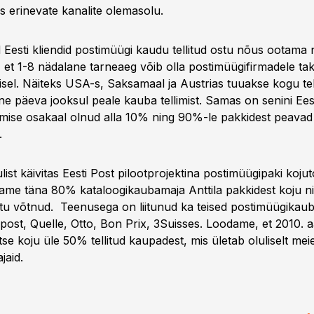
s erinevate kanalite olemasolu.
 Eesti kliendid postimüügi kaudu tellitud ostu nõus ootama n
, et 1-8 nädalane tarneaeg võib olla postimüügifirmadele ta
misel. Näiteks USA-s, Saksamaal ja Austrias tuuakse kogu te
e päeva jooksul peale kauba tellimist. Samas on senini Eesti
imise osakaal olnud alla 10% ning 90%-le pakkidest peavad 
.
ulist käivitas Eesti Post pilootprojektina postimüügipaki koju
tame täna 80% kataloogikaubamaja Anttila pakkidest koju nin
astu võtnud. Teenusega on liitunud ka teised postimüügikau
ost, Quelle, Otto, Bon Prix, 3Suisses. Loodame, et 2010. aas
 otse koju üle 50% tellitud kaupadest, mis ületab oluliselt mei
jaid.