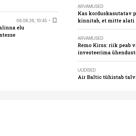
ARVAMUSED
Kas korduskasutatav p
kinnitab, et mitte alati
06.08.26, 10:45
alinna elu
stesse
ARVAMUSED
Remo Kirss: riik peab v
investeerima ühendust
UUDISED
Air Baltic tühistab talv