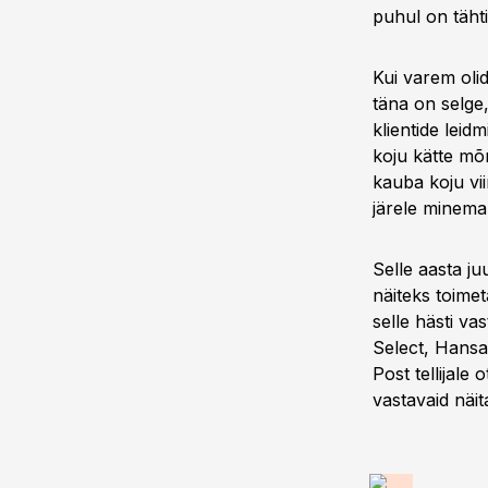
puhul on tähti
Kui varem olid
täna on selge
klientide leid
koju kätte mõn
kauba koju vi
järele minema
Selle aasta ju
näiteks toime
selle hästi v
Select, Hansap
Post tellijale
vastavaid näita