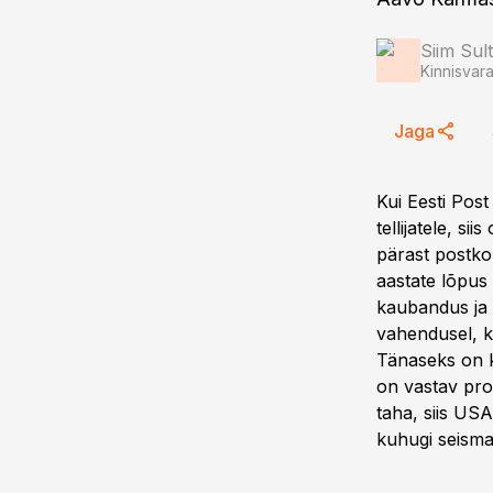
Siim Sul
Kinnisvar
Jaga
Kui Eesti Pos
tellijatele, sii
pärast postko
aastate lõpus
kaubandus ja 
vahendusel, k
Tänaseks on k
on vastav pro
taha, siis US
kuhugi seisma