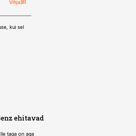
Vihja
se, kui sel
Benz ehitavad
elle taga on aga