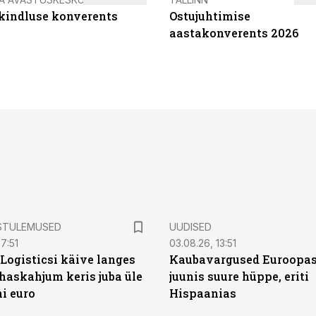
ikindluse konverents
Ostujuhtimise
aastakonverents 2026
STULEMUSED
UUDISED
7:51
03.08.26, 13:51
Logisticsi käive langes
Kaubavargused Euroopas
uhaskahjum keris juba üle
juunis suure hüppe, eriti
ni euro
Hispaanias