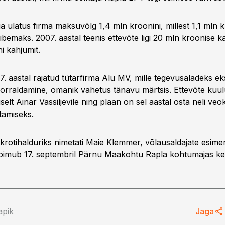
a ulatus firma maksuvõlg 1,4 mln kroonini, millest 1,1 mln 
bemaks. 2007. aastal teenis ettevõte ligi 20 mln kroonise k
i kahjumit.
7. aastal rajatud tütarfirma Alu MV, mille tegevusaladeks e
orraldamine, omanik vahetus tänavu märtsis. Ettevõte kuu
selt Ainar Vassiljevile ning plaan on sel aastal osta neli veok
tamiseks.
krotihalduriks nimetati Maie Klemmer, võlausaldajate esime
oimub 17. septembril Pärnu Maakohtu Rapla kohtumajas kell
apik
Jaga