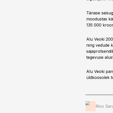
Tänase seisug
moodustas käi
135 000 kroon
Alu Veoki 200
ning vedude k
sajaprotsendili
tegevuse alus
Alu Veoki pan
üldkoosolek t
Rivo Sar