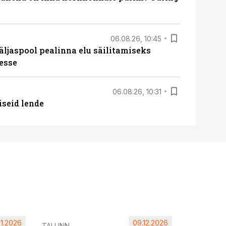
06.08.26, 10:45
äljaspool pealinna elu säilitamiseks
esse
06.08.26, 10:31
iseid lende
11.2026
09.12.2026
Pärnu ta
TALLINN