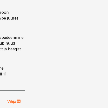
krooni
äibe juures
kspedeerimine
lub nüüd
it ja haagist
ne
 11.
Vihja