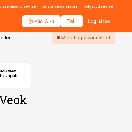
Iseteenindus
kinnisvarauudised.ee
personaliuudised.ee
palgauudised.ee
finant
Telli Logistikauudised
Küsi AI-lt
Telli
Logi sisse
ister
Minu Logistikauudised
taalsesse
la vajalik
 Veok