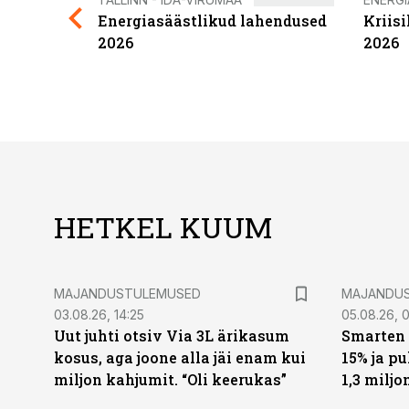
Energiasäästlikud lahendused
Kriis
2026
2026
HETKEL KUUM
MAJANDUSTULEMUSED
MAJANDU
03.08.26, 14:25
05.08.26, 0
Uut juhti otsiv Via 3L ärikasum
Smarten 
kosus, aga joone alla jäi enam kui
15% ja p
miljon kahjumit. “Oli keerukas”
1,3 miljo