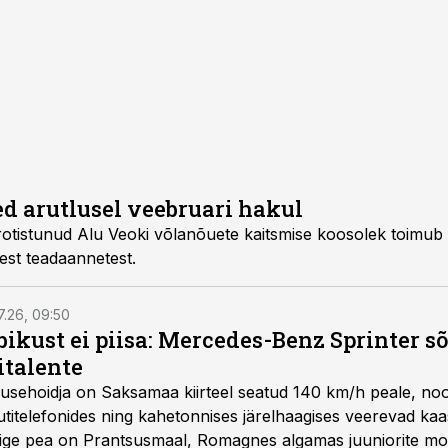
d arutlusel veebruari hakul
tistunud Alu Veoki võlanõuete kaitsmise koosolek toimub 
est teadaannetest.
7.26, 09:50
bikust ei piisa: Mercedes-Benz Sprinter s
italente
iirusehoidja on Saksamaa kiirteel seatud 140 km/h peale, no
titelefonides ning kahetonnises järelhaagises veerevad kaas
Õige pea on Prantsusmaal, Romagnes algamas juuniorite mo