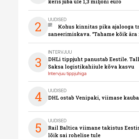
keris juba üle 1,3 miljoni euro
UUDISED
2
Kohus kinnitas pika ajalooga t
saneerimiskava. “Tahame kõik ära 
INTERVJUU
3
DHLi tippjuht panustab Eestile. Tal
Saksa logistikahiiule kõva kasvu
Intervjuu tippjuhiga
UUDISED
4
DHL ostab Venipaki, viimase kauba
UUDISED
5
Rail Baltica viimane takistus Eesti
lõik sai rohelise tule