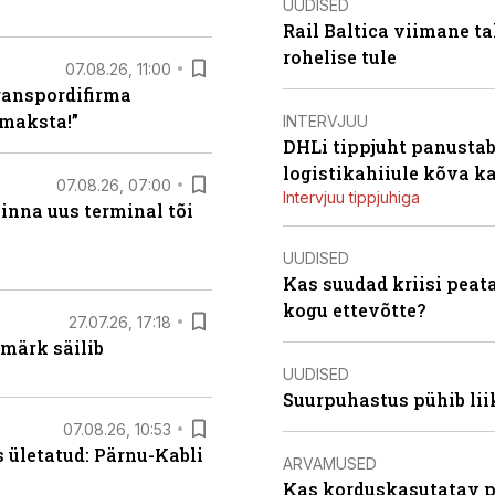
UUDISED
Rail Baltica viimane ta
rohelise tule
07.08.26, 11:00
ranspordifirma
maksta!”
INTERVJUU
DHLi tippjuht panustab 
logistikahiiule kõva k
07.08.26, 07:00
Intervjuu tippjuhiga
linna uus terminal tõi
UUDISED
Kas suudad kriisi peat
kogu ettevõtte?
27.07.26, 17:18
märk säilib
UUDISED
Suurpuhastus pühib liik
07.08.26, 10:53
s ületatud: Pärnu-Kabli
ARVAMUSED
Kas korduskasutatav p