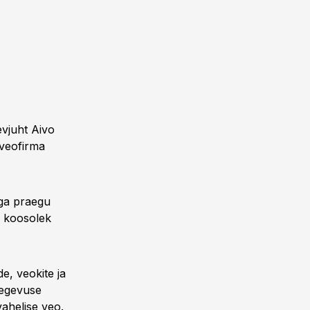
evjuht Aivo
 veofirma
Aga praegu
e koosolek
e, veokite ja
tegevuse
vahelise veo.