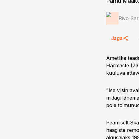
Pärnu Maakoh
Rivo Sar
Jaga
Ametlike teada
Härmaste (73,
kuuluva ettevõ
"Ise viisin a
midagi lähema
pole toimunud.
Peamiselt Ska
haagiste remo
algusajaks 198