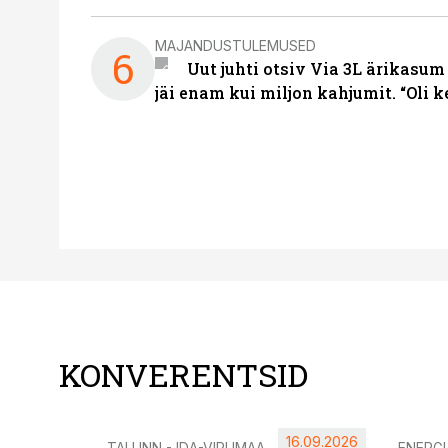
MAJANDUSTULEMUSED
6
Uut juhti otsiv Via 3L ärikasum
jäi enam kui miljon kahjumit. “Oli 
KONVERENTSID
16.09.2026
TALLINN - IDA-VIRUMAA
ENERG