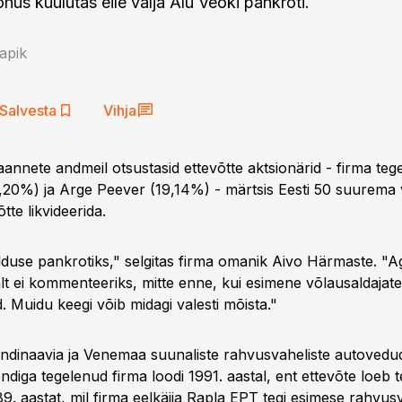
us kuulutas eile välja Alu Veoki pankroti.
apik
Salvesta
Vihja
annete andmeil otsustasid ettevõtte aktsionärid - firma teg
20%) ja Arge Peever (19,14%) - märtsis Eesti 50 suurema
tte likvideerida.
valduse pankrotiks," selgitas firma omanik Aivo Härmaste. "
lt ei kommenteeriks, mitte enne, kui esimene võlausaldajat
 Muidu keegi võib midagi valesti mõista."
ndinaavia ja Venemaa suunaliste rahvusvaheliste autovedud
ndiga tegelenud firma loodi 1991. aastal, ent ettevõte loeb 
9. aastat, mil firma eelkäija Rapla EPT tegi esimese rahvus