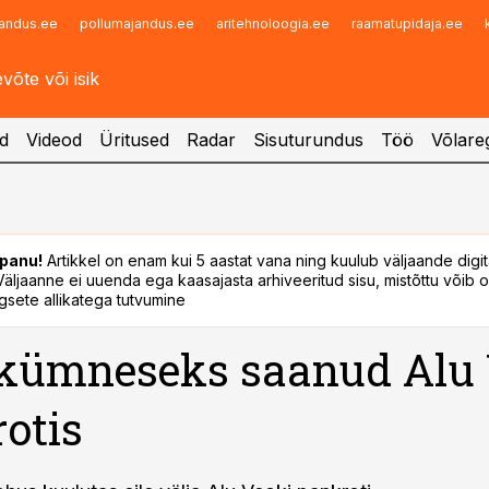
andus.ee
pollumajandus.ee
aritehnoloogia.ee
raamatupidaja.ee
Infopank
Radar
d
Videod
Üritused
Radar
Sisuturundus
Töö
Võlareg
panu!
Artikkel on enam kui 5 aastat vana ning kuulub väljaande digi
. Väljaanne ei uuenda ega kaasajasta arhiveeritud sisu, mistõttu võib ol
sete allikatega tutvumine
kümneseks saanud Alu
otis