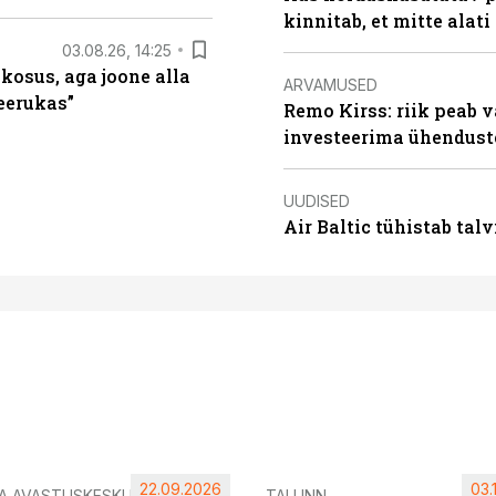
kinnitab, et mitte alati
03.08.26, 14:25
 kosus, aga joone alla
ARVAMUSED
keerukas”
Remo Kirss: riik peab v
investeerima ühendust
UUDISED
Air Baltic tühistab talv
22.09.2026
03.
IA AVASTUSKESKUS
TALLINN