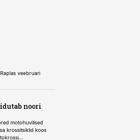
Raplas veebruari
õidutab noori
ored motohuvilised
a krossitsiklid koos
tokrossi