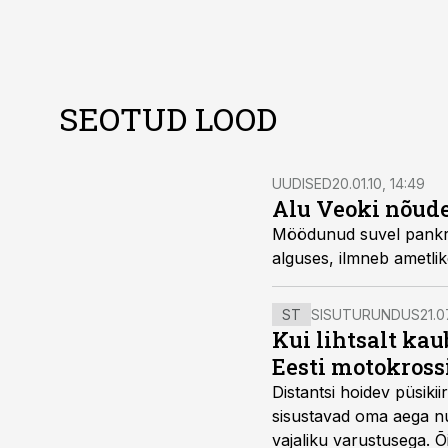
SEOTUD LOOD
UUDISED
20.01.10, 14:49
Alu Veoki nõude
Möödunud suvel pankro
alguses, ilmneb ametlik
ST
SISUTURUNDUS
21.0
Kui lihtsalt kau
Eesti motokross
Distantsi hoidev püsik
sisustavad oma aega nu
vajaliku varustusega. 