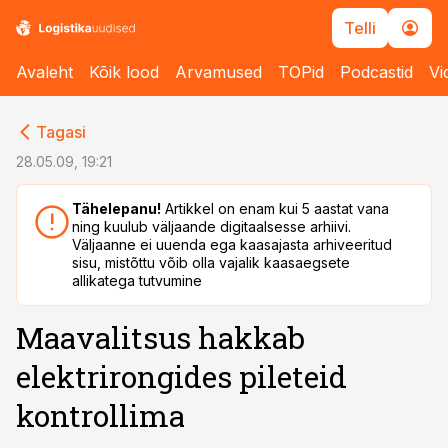
Telli
Avaleht
Kõik lood
Arvamused
TOPid
Podcastid
Vi
cebook
cebook
Tagasi
Twitter)
Twitter)
28.05.09, 19:21
kedIn
kedIn
Tähelepanu!
Artikkel on enam kui 5 aastat vana
ning kuulub väljaande digitaalsesse arhiivi.
ail
ail
Väljaanne ei uuenda ega kaasajasta arhiveeritud
sisu, mistõttu võib olla vajalik kaasaegsete
k
k
allikatega tutvumine
Maavalitsus hakkab
elektrirongides pileteid
kontrollima