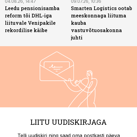
04.08.26, 14:47
09.07.26, 10:36
Leedu pensionisamba
Smarten Logistics ootab
reform tõi DHL-iga
meeskonnaga liituma
liituvale Venipakile
kauba
rekordilise käibe
vastuvõtuosakonna
juhti
LIITU UUDISKIRJAGA
Telli uudiskiri ning saad oma postkasti päeva