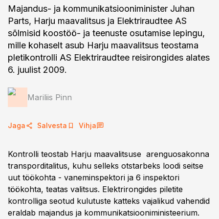
Majandus- ja kommunikatsiooniminister Juhan
Parts, Harju maavalitsus ja Elektriraudtee AS
sõlmisid koostöö- ja teenuste osutamise lepingu,
mille kohaselt asub Harju maavalitsus teostama
pletikontrolli AS Elektriraudtee reisirongides alates
6. juulist 2009.
Mariliis Pinn
Jaga
Salvesta
Vihja
Kontrolli teostab Harju maavalitsuse arenguosakonna
transporditalitus, kuhu selleks otstarbeks loodi seitse
uut töökohta - vaneminspektori ja 6 inspektori
töökohta, teatas valitsus. Elektrirongides piletite
kontrolliga seotud kulutuste katteks vajalikud vahendid
eraldab majandus ja kommunikatsiooniministeerium.