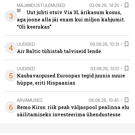
MAJANDUSTULEMUSED
03.08.26, 14:25
Uut juhti otsiv Via 3L ärikasum kosus,
3
aga joone alla jäi enam kui miljon kahjumit.
“Oli keerukas”
UUDISED
06.08.26, 10:31
4
Air Baltic tühistab talviseid lende
UUDISED
03.08.26, 13:51
5
Kaubavargused Euroopas tegid juunis suure
hüppe, eriti Hispaanias
ARVAMUSED
06.08.26, 10:45
6
Remo Kirss: riik peab väljaspool pealinna elu
säilitamiseks investeerima ühendustesse