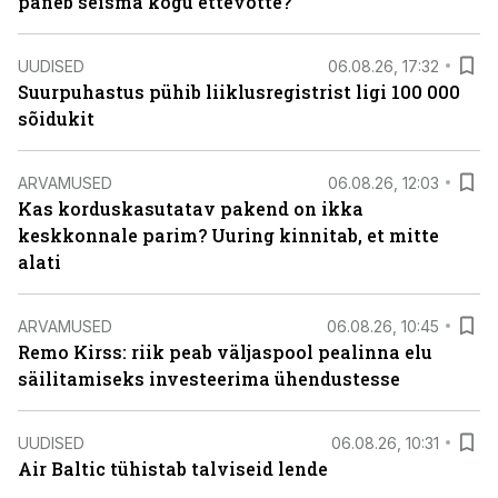
paneb seisma kogu ettevõtte?
UUDISED
06.08.26, 17:32
Suurpuhastus pühib liiklusregistrist ligi 100 000
sõidukit
ARVAMUSED
06.08.26, 12:03
Kas korduskasutatav pakend on ikka
keskkonnale parim? Uuring kinnitab, et mitte
alati
ARVAMUSED
06.08.26, 10:45
Remo Kirss: riik peab väljaspool pealinna elu
säilitamiseks investeerima ühendustesse
UUDISED
06.08.26, 10:31
Air Baltic tühistab talviseid lende