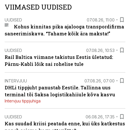
VIIMASED UUDISED
UUDISED
07.08.26, 11:00
Kohus kinnitas pika ajalooga transpordifirma
saneerimiskava. “Tahame kõik ära maksta!”
UUDISED
07.08.26, 10:53
Rail Baltica viimane takistus Eestis ületatud:
Pärnu-Kabli lõik sai rohelise tule
INTERVJUU
07.08.26, 07:00
DHLi tippjuht panustab Eestile. Tallinna uus
terminal tõi Saksa logistikahiiule kõva kasvu
Intervjuu tippjuhiga
UUDISED
06.08.26, 17:35
Kas suudad kriisi peatada enne, kui üks katkestus