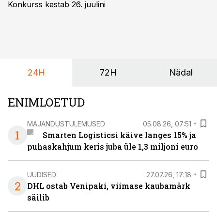
Konkurss kestab 26. juulini
24H
72H
Nädal
ENIMLOETUD
MAJANDUSTULEMUSED
05.08.26, 07:51
1
Smarten Logisticsi käive langes 15% ja
puhaskahjum keris juba üle 1,3 miljoni euro
UUDISED
27.07.26, 17:18
2
DHL ostab Venipaki, viimase kaubamärk
säilib