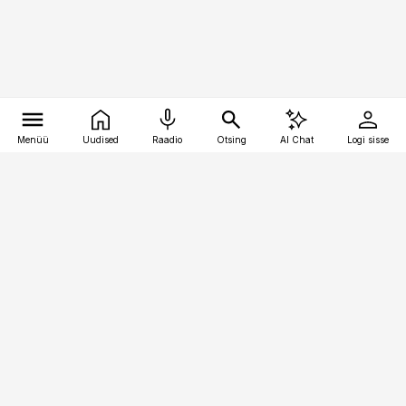
Menüü
Uudised
Raadio
Otsing
AI Chat
Logi sisse
Vana-Lõuna 39/1, 19094 Tallinn
(+372) 667 0111
logistikauudised@logistikauudised.ee
Telli
Reklaam
Firmast
Sisu kasutamisõigused
Ajakirjaniku