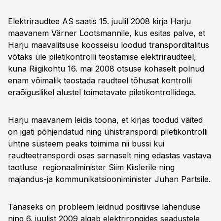
Elektriraudtee AS saatis 15. juulil 2008 kirja Harju
maavanem Värner Lootsmannile, kus esitas palve, et
Harju maavalitsuse koosseisu loodud transporditalitus
võtaks üle piletikontrolli teostamise elektriraudteel,
kuna Riigikohtu 16. mai 2008 otsuse kohaselt polnud
enam võimalik teostada raudteel tõhusat kontrolli
eraõiguslikel alustel toimetavate piletikontrollidega.
Harju maavanem leidis toona, et kirjas toodud väited
on igati põhjendatud ning ühistranspordi piletikontrolli
ühtne süsteem peaks toimima nii bussi kui
raudteetranspordi osas sarnaselt ning edastas vastava
taotluse regionaalminister Siim Kiislerile ning
majandus-ja kommunikatsiooniminister Juhan Partsile.
Tänaseks on probleem leidnud positiivse lahenduse
ning 6. juulist 2009 algab elektrirongides seadustele