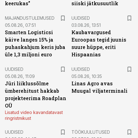
keerukas”
siiski jätkusuutlik
MAJANDUSTULEMUSED
UUDISED
05.08.26, 07:51
03.08.26, 13:51
Smarten Logisticsi
Kaubavargused
käive langes 15% ja
Euroopas tegid juunis
puhaskahjum keris juba
suure hüppe, eriti
üle 1,3 miljoni euro
Hispaanias
UUDISED
UUDISED
05.08.26, 11:09
05.08.26, 10:35
Jüri liiklussõlme
Linas Agro avas
ümberehitust hakkab
Muugal viljaterminali
projekteerima Roadplan
OÜ
Lisatud video kavandatavast
ringristmikust
ST
UUDISED
TÖÖKUULUTUSED