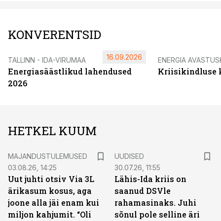
KONVERENTSID
16.09.2026
TALLINN - IDA-VIRUMAA
ENERGIA AVASTUS
Energiasäästlikud lahendused
Kriisikindluse
2026
HETKEL KUUM
MAJANDUSTULEMUSED
UUDISED
03.08.26, 14:25
30.07.26, 11:55
Uut juhti otsiv Via 3L
Lähis-Ida kriis on
ärikasum kosus, aga
saanud DSVle
joone alla jäi enam kui
rahamasinaks. Juhi
miljon kahjumit. “Oli
sõnul pole selline äri