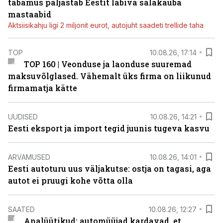
tabamus paljastab Eestit läbiva salakauba
mastaabid
Aktsiisikahju ligi 2 miljonit eurot, autojuht saadeti trellide taha
TOP
10.08.26, 17:14
TOP 160 | Veonduse ja laonduse suuremad
maksuvõlglased. Vähemalt üks firma on liikunud
firmamatja kätte
UUDISED
10.08.26, 14:21
Eesti eksport ja import tegid juunis tugeva kasvu
ARVAMUSED
10.08.26, 14:01
Eesti autoturu uus väljakutse: ostja on tagasi, aga
autot ei pruugi kohe võtta olla
SAATED
10.08.26, 12:27
Analüütikud: automüüjad kardavad, et