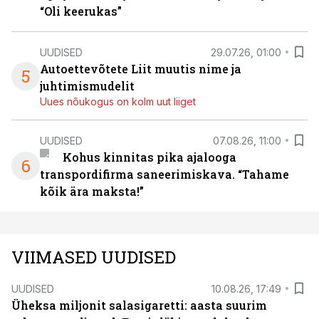
“Oli keerukas”
UUDISED
29.07.26, 01:00
Autoettevõtete Liit muutis nime ja
5
juhtimismudelit
Uues nõukogus on kolm uut liiget
UUDISED
07.08.26, 11:00
Kohus kinnitas pika ajalooga
6
transpordifirma saneerimiskava. “Tahame
kõik ära maksta!”
VIIMASED UUDISED
UUDISED
10.08.26, 17:49
Üheksa miljonit salasigaretti: aasta suurim