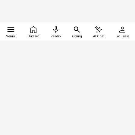
Menüü
Uudised
Raadio
Otsing
AI Chat
Logi sisse
Vana-Lõuna 39/1, 19094 Tallinn
(+372) 667 0111
logistikauudised@logistikauudised.ee
Telli
Reklaam
Firmast
Sisu kasutamisõigused
Ajakirjaniku
eetikakoodeks