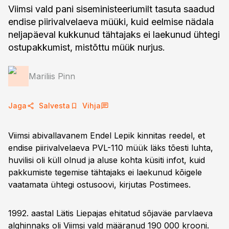
Viimsi vald pani siseministeeriumilt tasuta saadud
endise piirivalvelaeva müüki, kuid eelmise nädala
neljapäeval kukkunud tähtajaks ei laekunud ühtegi
ostupakkumist, mistõttu müük nurjus.
Mariliis Pinn
Jaga
Salvesta
Vihja
Viimsi abivallavanem Endel Lepik kinnitas reedel, et
endise piirivalvelaeva PVL-110 müük läks tõesti luhta,
huvilisi oli küll olnud ja aluse kohta küsiti infot, kuid
pakkumiste tegemise tähtajaks ei laekunud kõigele
vaatamata ühtegi ostusoovi, kirjutas Postimees.
1992. aastal Lätis Liepajas ehitatud sõjaväe parvlaeva
alghinnaks oli Viimsi vald määranud 190 000 krooni.