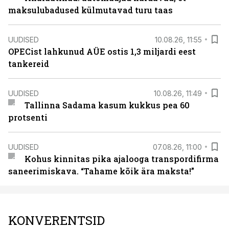
maksulubadused külmutavad turu taas
UUDISED
10.08.26, 11:55
OPECist lahkunud AÜE ostis 1,3 miljardi eest
tankereid
UUDISED
10.08.26, 11:49
Tallinna Sadama kasum kukkus pea 60
protsenti
UUDISED
07.08.26, 11:00
Kohus kinnitas pika ajalooga transpordifirma
saneerimiskava. “Tahame kõik ära maksta!”
KONVERENTSID