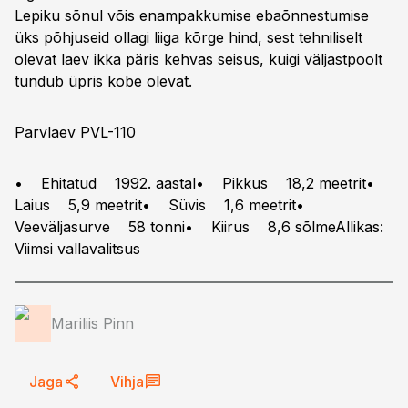
Lepiku sõnul võis enampakkumise ebaõnnestumise
üks põhjuseid ollagi liiga kõrge hind, sest tehniliselt
olevat laev ikka päris kehvas seisus, kuigi väljastpoolt
tundub üpris kobe olevat.
Parvlaev PVL-110
• Ehitatud 1992. aastal• Pikkus 18,2 meetrit•
Laius 5,9 meetrit• Süvis 1,6 meetrit•
Veeväljasurve 58 tonni• Kiirus 8,6 sõlmeAllikas:
Viimsi vallavalitsus
Mariliis Pinn
Jaga
Vihja