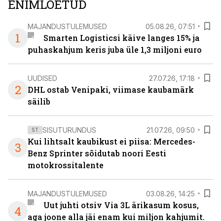
ENIMLOETUD
MAJANDUSTULEMUSED
05.08.26, 07:51
1
Smarten Logisticsi käive langes 15% ja
puhaskahjum keris juba üle 1,3 miljoni euro
UUDISED
27.07.26, 17:18
2
DHL ostab Venipaki, viimase kaubamärk
säilib
SISUTURUNDUS
21.07.26, 09:50
ST
Kui lihtsalt kaubikust ei piisa: Mercedes-
3
Benz Sprinter sõidutab noori Eesti
motokrossitalente
MAJANDUSTULEMUSED
03.08.26, 14:25
Uut juhti otsiv Via 3L ärikasum kosus,
4
aga joone alla jäi enam kui miljon kahjumit.