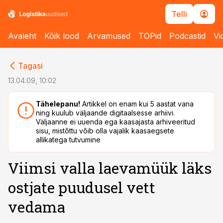
Telli
Avaleht
Kõik lood
Arvamused
TOPid
Podcastid
Vi
cebook
cebook
Tagasi
Twitter)
Twitter)
13.04.09, 10:02
kedIn
kedIn
Tähelepanu!
Artikkel on enam kui 5 aastat vana
ning kuulub väljaande digitaalsesse arhiivi.
ail
ail
Väljaanne ei uuenda ega kaasajasta arhiveeritud
sisu, mistõttu võib olla vajalik kaasaegsete
k
k
allikatega tutvumine
Viimsi valla laevamüük läks
ostjate puudusel vett
vedama