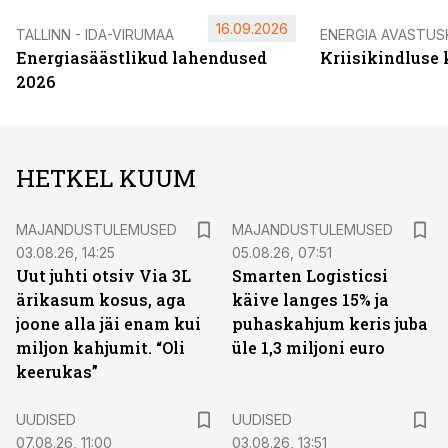
16.09.2026
TALLINN - IDA-VIRUMAA
ENERGIA AVASTUS
Energiasäästlikud lahendused
Kriisikindluse
2026
HETKEL KUUM
MAJANDUSTULEMUSED
MAJANDUSTULEMUSED
03.08.26, 14:25
05.08.26, 07:51
Uut juhti otsiv Via 3L
Smarten Logisticsi
ärikasum kosus, aga
käive langes 15% ja
joone alla jäi enam kui
puhaskahjum keris juba
miljon kahjumit. “Oli
üle 1,3 miljoni euro
keerukas”
UUDISED
UUDISED
07.08.26, 11:00
03.08.26, 13:51