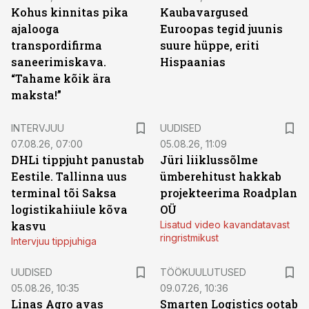
Kohus kinnitas pika
Kaubavargused
ajalooga
Euroopas tegid juunis
transpordifirma
suure hüppe, eriti
saneerimiskava.
Hispaanias
“Tahame kõik ära
maksta!”
INTERVJUU
UUDISED
07.08.26, 07:00
05.08.26, 11:09
DHLi tippjuht panustab
Jüri liiklussõlme
Eestile. Tallinna uus
ümberehitust hakkab
terminal tõi Saksa
projekteerima Roadplan
logistikahiiule kõva
OÜ
kasvu
Lisatud video kavandatavast
ringristmikust
Intervjuu tippjuhiga
ST
UUDISED
TÖÖKUULUTUSED
05.08.26, 10:35
09.07.26, 10:36
Linas Agro avas
Smarten Logistics ootab