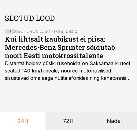
SEOTUD LOOD
SISUTURUNDUS
21.07.26, 09:50
ST
Kui lihtsalt kaubikust ei piisa:
Mercedes-Benz Sprinter sõidutab
noori Eesti motokrossitalente
Distantsi hoidev püsikiirusehoidja on Saksamaa kiirteel
seatud 140 km/h peale, noored motohuvilised
sisustavad oma aega nutitelefonides ning kahetonnises
järelhaagises veerevad kaasa krossitsiklid koos vajaliku
varustusega. Õige pea on Prantsusmaal, Romagnes
algamas juuniorite motokrossi
maailmameistrivõistlused.
24H
72H
Nädal