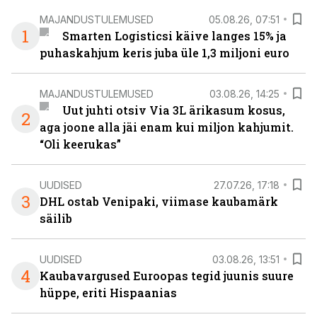
MAJANDUSTULEMUSED
05.08.26, 07:51
1
Smarten Logisticsi käive langes 15% ja
puhaskahjum keris juba üle 1,3 miljoni euro
MAJANDUSTULEMUSED
03.08.26, 14:25
Uut juhti otsiv Via 3L ärikasum kosus,
2
aga joone alla jäi enam kui miljon kahjumit.
“Oli keerukas”
UUDISED
27.07.26, 17:18
3
DHL ostab Venipaki, viimase kaubamärk
säilib
UUDISED
03.08.26, 13:51
4
Kaubavargused Euroopas tegid juunis suure
hüppe, eriti Hispaanias