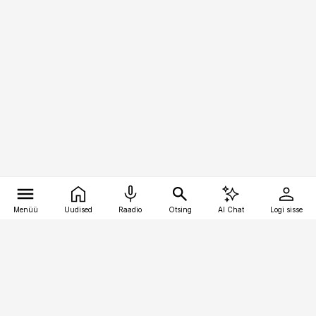
Menüü
Uudised
Raadio
Otsing
AI Chat
Logi sisse
Vana-Lõuna 39/1, 19094 Tallinn
(+372) 667 0111
logistikauudised@logistikauudised.ee