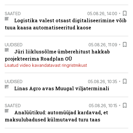
SAATED
05.08.26, 14:00
Logistika valest otsast digitaliseerimine võib
tuua kaasa automatiseeritud kaose
UUDISED
05.08.26, 11:09
Jüri liiklussõlme ümberehitust hakkab
projekteerima Roadplan OÜ
Lisatud video kavandatavast ringristmikust
UUDISED
05.08.26, 10:35
Linas Agro avas Muugal viljaterminali
SAATED
05.08.26, 10:15
Analüütikud: automüüjad kardavad, et
maksulubadused külmutavad turu taas