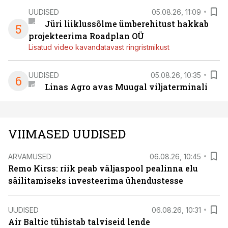
UUDISED
05.08.26, 11:09
Jüri liiklussõlme ümberehitust hakkab
5
projekteerima Roadplan OÜ
Lisatud video kavandatavast ringristmikust
UUDISED
05.08.26, 10:35
6
Linas Agro avas Muugal viljaterminali
VIIMASED UUDISED
ARVAMUSED
06.08.26, 10:45
Remo Kirss: riik peab väljaspool pealinna elu
säilitamiseks investeerima ühendustesse
UUDISED
06.08.26, 10:31
Air Baltic tühistab talviseid lende