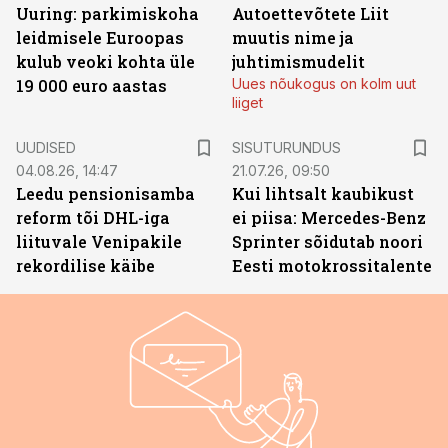
Uuring: parkimiskoha
Autoettevõtete Liit
leidmisele Euroopas
muutis nime ja
kulub veoki kohta üle
juhtimismudelit
19 000 euro aastas
Uues nõukogus on kolm uut
liiget
ST
UUDISED
SISUTURUNDUS
04.08.26, 14:47
21.07.26, 09:50
Leedu pensionisamba
Kui lihtsalt kaubikust
reform tõi DHL-iga
ei piisa: Mercedes-Benz
liituvale Venipakile
Sprinter sõidutab noori
rekordilise käibe
Eesti motokrossitalente