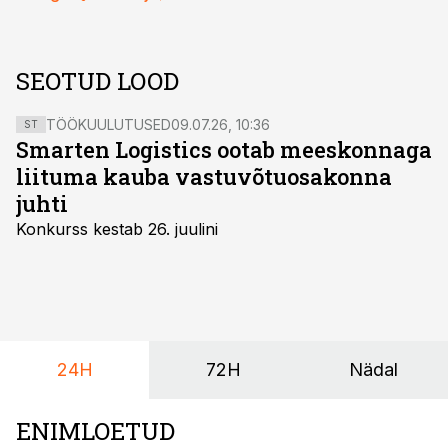
SEOTUD LOOD
TÖÖKUULUTUSED
09.07.26, 10:36
ST
Smarten Logistics ootab meeskonnaga
liituma kauba vastuvõtuosakonna
juhti
Konkurss kestab 26. juulini
24H
72H
Nädal
ENIMLOETUD