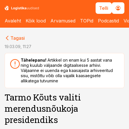
Telli
Avaleht
Kõik lood
Arvamused
TOPid
Podcastid
Vi
cebook
cebook
Tagasi
Twitter)
Twitter)
19.03.09, 11:27
kedIn
kedIn
Tähelepanu!
Artikkel on enam kui 5 aastat vana
ning kuulub väljaande digitaalsesse arhiivi.
ail
ail
Väljaanne ei uuenda ega kaasajasta arhiveeritud
sisu, mistõttu võib olla vajalik kaasaegsete
k
k
allikatega tutvumine
Tarmo Kõuts valiti
merendusnõukoja
presidendiks