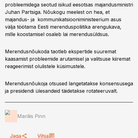
probleemidega seotud isikud eesotsas majandusministri
Juhan Partsiga. Nõukogu meelest on hea, et
majandus- ja kommunikatsiooniministeerium asus
välja töötama Eesti merenduspoliitika arengukava,
mille koostamisel osaleb lai merendusüldsus.
Merendusnõukoda taotleb ekspertide suuremat
kaasamist probleemide arutamisel ja valitsuse kiiremat
reageerimist olulistele küsimustele.
Merendusnõukoja otsused langetatakse konsensusega
ja presidendi ülesandeid täidetakse rotateeruvalt.
Mariliis Pinn
Jaga
Vihja