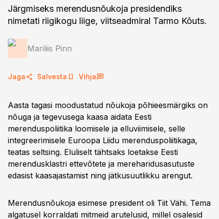
Järgmiseks merendusnõukoja presidendiks
nimetati riigikogu liige, viitseadmiral Tarmo Kõuts.
Mariliis Pinn
Jaga
Salvesta
Vihja
Aasta tagasi moodustatud nõukoja põhieesmärgiks on
nõuga ja tegevusega kaasa aidata Eesti
merenduspoliitika loomisele ja elluviimisele, selle
integreerimisele Euroopa Liidu merenduspoliitikaga,
teatas seltsing. Eluliselt tähtsaks loetakse Eesti
merendusklastri ettevõtete ja mereharidusasutuste
edasist kaasajastamist ning jätkusuutlikku arengut.
Merendusnõukoja esimese president oli Tiit Vähi. Tema
algatusel korraldati mitmeid arutelusid, millel osalesid