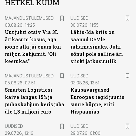
HETKEL KUUM
MAJANDUSTULEMUSED
UUDISED
03.08.26, 14:25
30.07.26, 11:55
Uut juhti otsiv Via 3L
Lähis-Ida kriis on
ärikasum kosus, aga
saanud DSVle
joone alla jäi enam kui
rahamasinaks. Juhi
miljon kahjumit. “Oli
sõnul pole selline äri
keerukas”
siiski jätkusuutlik
MAJANDUSTULEMUSED
UUDISED
05.08.26, 07:51
03.08.26, 13:51
Smarten Logisticsi
Kaubavargused
käive langes 15% ja
Euroopas tegid juunis
puhaskahjum keris juba
suure hüppe, eriti
üle 1,3 miljoni euro
Hispaanias
UUDISED
UUDISED
29.07.26, 13:16
29.07.26, 01:00