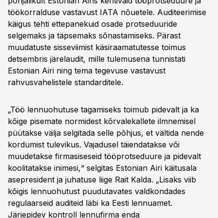
põhjalikult Estonian Airis kehtivaid tööprotseduure ja
töökorralduse vastavust IATA nõuetele. Auditeerimise
käigus tehti ettepanekuid osade protseduuride
selgemaks ja täpsemaks sõnastamiseks. Pärast
muudatuste sisseviimist käsiraamatutesse toimus
detsembris järelaudit, mille tulemusena tunnistati
Estonian Airi ning tema tegevuse vastavust
rahvusvahelistele standarditele.
„Töö lennuohutuse tagamiseks toimub pidevalt ja ka
kõige pisemate normidest kõrvalekallete ilmnemisel
püütakse välja selgitada selle põhjus, et vältida nende
kordumist tulevikus. Vajadusel täiendatakse või
muudetakse firmasiseseid tööprotseduure ja pidevalt
koolitatakse inimesi,“ selgitas Estonian Airi käitusala
asepresident ja juhatuse liige Rait Kalda. „Lisaks viib
kõigis lennuohutust puudutavates valdkondades
regulaarseid auditeid läbi ka Eesti lennuamet.
Järjepidev kontroll lennufirma enda