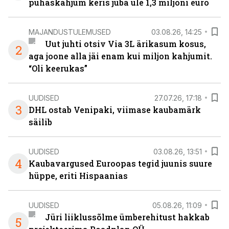
puhaskahjum keris juba üle 1,3 miljoni euro
MAJANDUSTULEMUSED
03.08.26, 14:25
Uut juhti otsiv Via 3L ärikasum kosus,
2
aga joone alla jäi enam kui miljon kahjumit.
“Oli keerukas”
UUDISED
27.07.26, 17:18
3
DHL ostab Venipaki, viimase kaubamärk
säilib
UUDISED
03.08.26, 13:51
4
Kaubavargused Euroopas tegid juunis suure
hüppe, eriti Hispaanias
UUDISED
05.08.26, 11:09
Jüri liiklussõlme ümberehitust hakkab
5