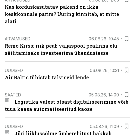
Kas korduskasutatav pakend on ikka
keskkonnale parim? Uuring kinnitab, et mitte
alati
ARVAMUSED
06.08.26, 10:45
Remo Kirss: riik peab väljaspool pealinna elu
säilitamiseks investeerima ühendustesse
UUDISED
06.08.26, 10:31
Air Baltic tühistab talviseid lende
SAATED
05.08.26, 14:00
Logistika valest otsast digitaliseerimine võib
tuua kaasa automatiseeritud kaose
UUDISED
05.08.26, 11:09
Jüri liiklussõlme ümberehitust hakkab