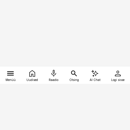
Menüü
Uudised
Raadio
Otsing
AI Chat
Logi sisse
Vana-Lõuna 39/1, 19094 Tallinn
(+372) 667 0111
logistikauudised@logistikauudised.ee