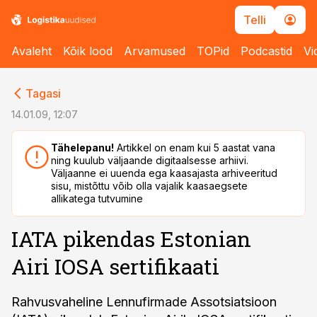
Telli
Avaleht
Kõik lood
Arvamused
TOPid
Podcastid
Vi
cebook
cebook
Tagasi
Twitter)
Twitter)
14.01.09, 12:07
kedIn
kedIn
Tähelepanu!
Artikkel on enam kui 5 aastat vana
ning kuulub väljaande digitaalsesse arhiivi.
ail
ail
Väljaanne ei uuenda ega kaasajasta arhiveeritud
sisu, mistõttu võib olla vajalik kaasaegsete
k
k
allikatega tutvumine
IATA pikendas Estonian
Airi IOSA sertifikaati
Rahvusvaheline Lennufirmade Assotsiatsioon