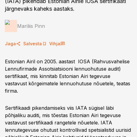
(IATA) pikendab Estonian Airile IOSA sertifikaati
järgnevaks kaheks aastaks.
Mariliis Pinn
Jaga
Salvesta
Vihja
Estonian Airil on 2005. aastast IOSA (Rahvusvahelise
Lennufirmade Assotsiatsiooni lennuohutuse audit)
sertifikaat, mis kinnitab Estonian Airi tegevuse
vastavust kõrgeimatele lennuohutuse nõuetele, teatas
firma.
Sertifikaadi pikendamiseks viis IATA sügisel läbi
põhjaliku auditi, mis tõestas Estonian Airi tegevuse
vastavust sertifikaadi rangetele nõuetele. IATA
lennutegevuse ohutust kontrollivad spetsialistid uurisid