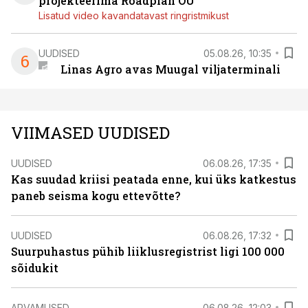
projekteerima Roadplan OÜ
Lisatud video kavandatavast ringristmikust
UUDISED
05.08.26, 10:35
6
Linas Agro avas Muugal viljaterminali
VIIMASED UUDISED
UUDISED
06.08.26, 17:35
Kas suudad kriisi peatada enne, kui üks katkestus
paneb seisma kogu ettevõtte?
UUDISED
06.08.26, 17:32
Suurpuhastus pühib liiklusregistrist ligi 100 000
sõidukit
ARVAMUSED
06.08.26, 12:03