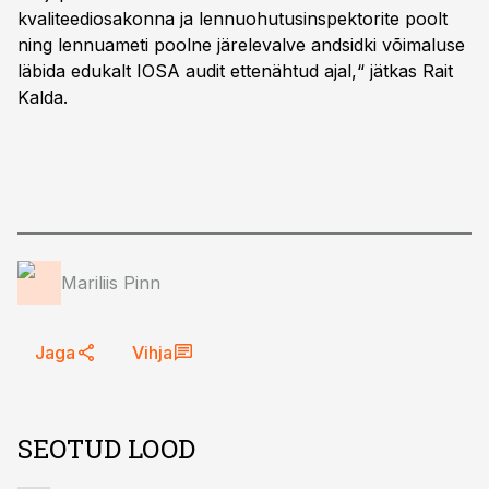
kvaliteediosakonna ja lennuohutusinspektorite poolt
ning lennuameti poolne järelevalve andsidki võimaluse
läbida edukalt IOSA audit ettenähtud ajal,“ jätkas Rait
Kalda.
Mariliis Pinn
Jaga
Vihja
SEOTUD LOOD