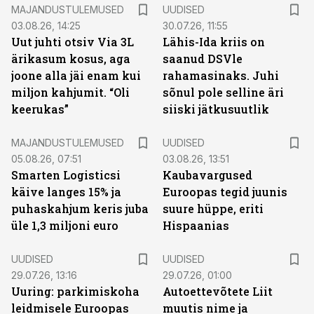
MAJANDUSTULEMUSED
UUDISED
03.08.26, 14:25
30.07.26, 11:55
Uut juhti otsiv Via 3L
Lähis-Ida kriis on
ärikasum kosus, aga
saanud DSVle
joone alla jäi enam kui
rahamasinaks. Juhi
miljon kahjumit. “Oli
sõnul pole selline äri
keerukas”
siiski jätkusuutlik
MAJANDUSTULEMUSED
UUDISED
05.08.26, 07:51
03.08.26, 13:51
Smarten Logisticsi
Kaubavargused
käive langes 15% ja
Euroopas tegid juunis
puhaskahjum keris juba
suure hüppe, eriti
üle 1,3 miljoni euro
Hispaanias
UUDISED
UUDISED
29.07.26, 13:16
29.07.26, 01:00
Uuring: parkimiskoha
Autoettevõtete Liit
leidmisele Euroopas
muutis nime ja