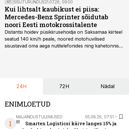
SISUTURUNDUS
21.07.26, 09:50
ST
Kui lihtsalt kaubikust ei piisa:
Mercedes-Benz Sprinter sõidutab
noori Eesti motokrossitalente
Distantsi hoidev püsikiirusehoidja on Saksamaa kiirteel
seatud 140 km/h peale, noored motohuvilised
sisustavad oma aega nutitelefonides ning kahetonnises
järelhaagises veerevad kaasa krossitsiklid koos vajaliku
varustusega. Õige pea on Prantsusmaal, Romagnes
algamas juuniorite motokrossi
maailmameistrivõistlused.
24H
72H
Nädal
ENIMLOETUD
MAJANDUSTULEMUSED
05.08.26, 07:51
1
Smarten Logisticsi käive langes 15% ja