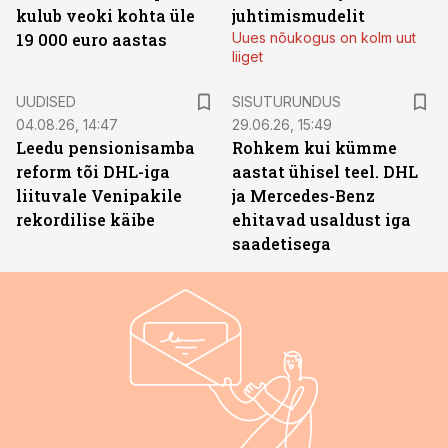
kulub veoki kohta üle
juhtimismudelit
19 000 euro aastas
Uues nõukogus on kolm uut
liiget
ST
UUDISED
SISUTURUNDUS
04.08.26, 14:47
29.06.26, 15:49
Leedu pensionisamba
Rohkem kui kümme
reform tõi DHL-iga
aastat ühisel teel. DHL
liituvale Venipakile
ja Mercedes-Benz
rekordilise käibe
ehitavad usaldust iga
saadetisega