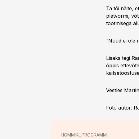
Ta tõi näite,
platvormi, võt
tootmisega al
“Nüüd ei ole m
Lisaks tegi Ra
õppis ettevõt
kaitsetööstuse
Vestles Martin
Foto autor: R
HOMMIKUPROGRAMM