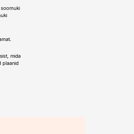
i soomuki
muki
amat.
sist, mida
 plaanid