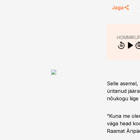
Jaga
HOMMIKU
Selle asemel, 
üritanud jäär
nõukogu liige
“Kuna me oleme
väga head koos
Raamat Äripä