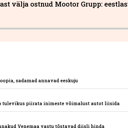
st välja ostnud Mootor Grupp: eestlas
toopia, sadamad annavad eeskuju
 tulevikus piirata inimeste võimalust autot liisida
nnakud Venemaa vastu tõstavad diisli hinda