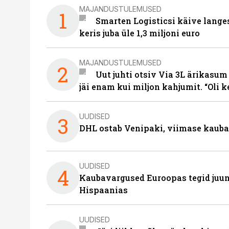
MAJANDUSTULEMUSED
1
Smarten Logisticsi käive lange
keris juba üle 1,3 miljoni euro
MAJANDUSTULEMUSED
2
Uut juhti otsiv Via 3L ärikasum
jäi enam kui miljon kahjumit. “Oli 
UUDISED
3
DHL ostab Venipaki, viimase kauba
UUDISED
4
Kaubavargused Euroopas tegid juuni
Hispaanias
UUDISED