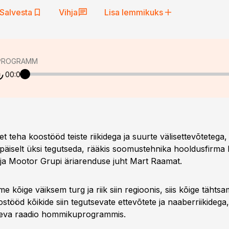
Salvesta
Vihja
Lisa lemmikuks
PROGRAMM
00:00
et teha koostööd teiste riikidega ja suurte välisettevõtetega,
apäiselt üksi tegutseda, rääkis soomustehnika hooldusfirma 
 ja Mootor Grupi äriarenduse juht Mart Raamat.
 kõige väiksem turg ja riik siin regioonis, siis kõige tähtsa
tööd kõikide siin tegutsevate ettevõtete ja naaberriikidega,
eva raadio hommikuprogrammis.