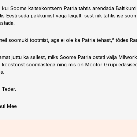
 et kui Soome kaitsekontsern Patria tahtis arendada Baltikum
tis Eesti seda pakkumist väga leigelt, sest riik tahtis ise soo
ustada.
eil soomuki tootmist, aga ei ole ka Patria tehast,” tõdes Ra
amat juttu ka sellest, miks Soome Patria osteti välja Milwork
e koostööst soomlastega ning mis on Mootor Grupi edasised
s.
 Teder.
aul Mee