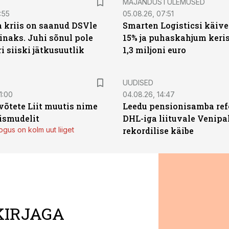
MAJANDUSTULEMUSED
:55
05.08.26, 07:51
a kriis on saanud DSVle
Smarten Logisticsi käive
naks. Juhi sõnul pole
15% ja puhaskahjum keris
ri siiski jätkusuutlik
1,3 miljoni euro
UUDISED
1:00
04.08.26, 14:47
võtete Liit muutis nime
Leedu pensionisamba ref
mismudelit
DHL-iga liituvale Venipa
gus on kolm uut liiget
rekordilise käibe
KIRJAGA