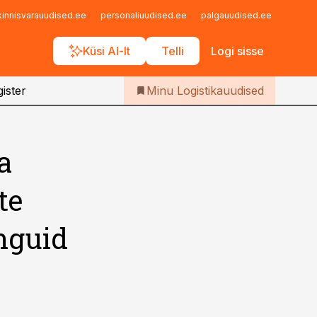
Iseteenindus
kinnisvarauudised.ee
personaliuudised.ee
palgauudised.ee
finant
Telli Logistikauudised
Küsi AI-lt
Telli
Logi sisse
ister
Minu Logistikauudised
a
te
inguid