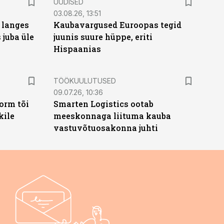
UUDISED
03.08.26, 13:51
 langes
Kaubavargused Euroopas tegid
 juba üle
juunis suure hüppe, eriti
Hispaanias
ST
TÖÖKUULUTUSED
09.07.26, 10:36
orm tõi
Smarten Logistics ootab
kile
meeskonnaga liituma kauba
vastuvõtuosakonna juhti