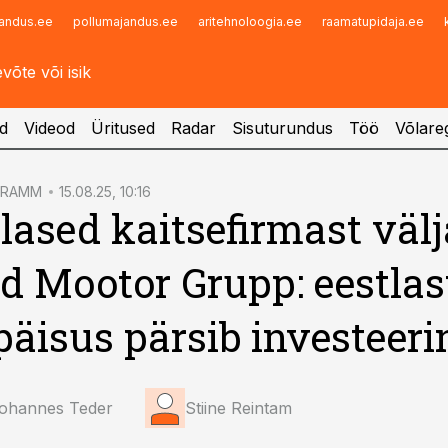
andus.ee
pollumajandus.ee
aritehnoloogia.ee
raamatupidaja.ee
Infopank
Radar
d
Videod
Üritused
Radar
Sisuturundus
Töö
Võlareg
GRAMM
15.08.25, 10:16
ased kaitsefirmast välj
d Mootor Grupp: eestlas
päisus pärsib investeer
Johannes Teder
Stiine Reintam