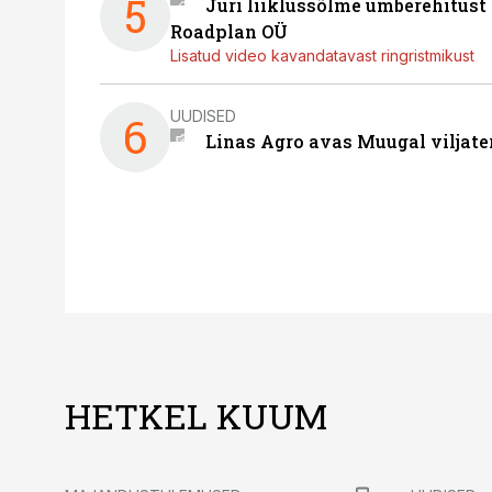
5
Jüri liiklussõlme ümberehitust
Roadplan OÜ
Lisatud video kavandatavast ringristmikust
UUDISED
6
Linas Agro avas Muugal viljate
HETKEL KUUM