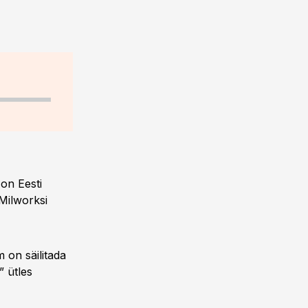
 on Eesti
Milworksi
m on säilitada
” ütles