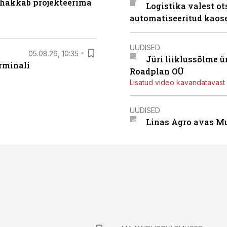
 hakkab projekteerima
Logistika valest ot
automatiseeritud kaos
UUDISED
05.08.26, 10:35
Jüri liiklussõlme 
rminali
Roadplan OÜ
Lisatud video kavandatavast r
UUDISED
Linas Agro avas Mu