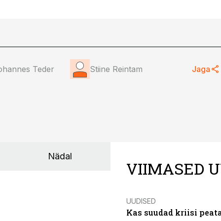
ohannes Teder
Stiine Reintam
Jaga
Nädal
VIIMASED U
UUDISED
Kas suudad kriisi peat