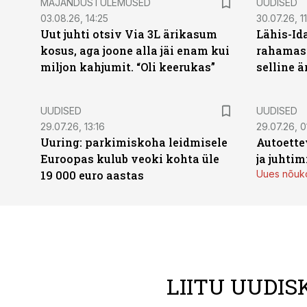
MAJANDUSTULEMUSED
UUDISED
03.08.26, 14:25
30.07.26, 11
Uut juhti otsiv Via 3L ärikasum
Lähis-Id
kosus, aga joone alla jäi enam kui
rahamasi
miljon kahjumit. “Oli keerukas”
selline ä
UUDISED
UUDISED
29.07.26, 13:16
29.07.26, 0
Uuring: parkimiskoha leidmisele
Autoette
Euroopas kulub veoki kohta üle
ja juhti
19 000 euro aastas
Uues nõuko
LIITU UUDIS