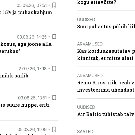
kogu ettevõtte?
05.08.26, 07:51
s 15% ja puhaskahjum
UUDISED
Suurpuhastus pühib liik
03.08.26, 14:25
 kosus, aga joone alla
ARVAMUSED
Kas korduskasutatav p
keerukas”
kinnitab, et mitte alati
27.07.26, 17:18
märk säilib
ARVAMUSED
Remo Kirss: riik peab v
investeerima ühendust
03.08.26, 13:51
s suure hüppe, eriti
UUDISED
Air Baltic tühistab talv
05.08.26, 11:09
SAATED