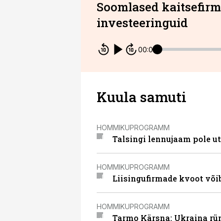
Soomlased kaitsefirma
investeeringuid
00:00
Kuula samuti
HOMMIKUPROGRAMM
Talsingi lennujaam pole u
HOMMIKUPROGRAMM
Liisingufirmade kvoot võib
HOMMIKUPROGRAMM
Tarmo Kärsna: Ukraina rü