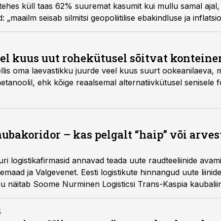
hes küll taas 62% suuremat kasumit kui mullu samal ajal, kui
„maailm seisab silmitsi geopoliitilise ebakindluse ja inflats
iseid me pole näinud aastakümneid.“
eel kuus uut rohekütusel sõitvat konteine
llis oma laevastikku juurde veel kuus suurt ookeanilaeva, m
tanoolil, ehk kõige reaalsemal alternatiivkütusel senisele fos
ubakoridor – kas pelgalt “haip” või arve
 logistikafirmasid annavad teada uute raudteeliinide avami
emaad ja Valgevenet. Eesti logistikute hinnangud uute liinid
gu näitab Soome Nurminen Logisticsi Trans-Kaspia kaubaliin
it ka ei saa.
5