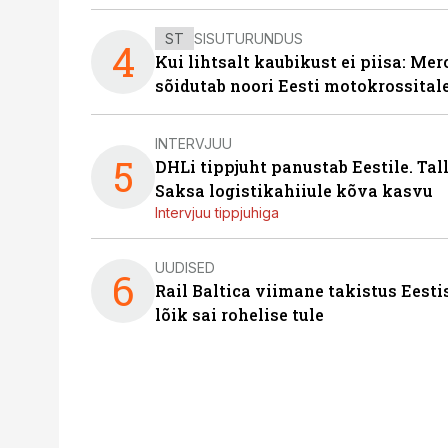
ST
SISUTURUNDUS
4
Kui lihtsalt kaubikust ei piisa: Me
sõidutab noori Eesti motokrossital
INTERVJUU
5
DHLi tippjuht panustab Eestile. Tal
Saksa logistikahiiule kõva kasvu
Intervjuu tippjuhiga
UUDISED
6
Rail Baltica viimane takistus Eesti
lõik sai rohelise tule