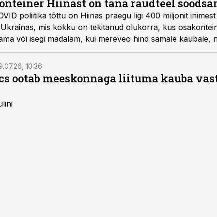
konteiner Hiinast on täna raudteel soods
ID poliitika tõttu on Hiinas praegu ligi 400 miljonit inimest t
a Ukrainas, mis kokku on tekitanud olukorra, kus osakontei
sama või isegi madalam, kui mereveo hind samale kaubale,
alev Kirt erinevate tarnekanalite hetkeseisu kommenteerid
9.07.26, 10:36
ics ootab meeskonnaga liituma kauba va
lini