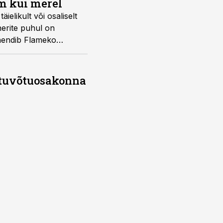
am kui merel
äielikult või osaliselt
nerite puhul on
 nendib Flameko
es.
stuvõtuosakonna