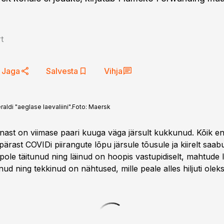
t
Jaga
Salvesta
Vihja
ldi "aeglase laevaliini".
Foto:
Maersk
ast on viimase paari kuuga väga järsult kukkunud. Kõik e
ärast COVIDi piirangute lõpu järsule tõusule ja kiirelt saab
 pole täitunud ning läinud on hoopis vastupidiselt, mahtude
ud ning tekkinud on nähtused, mille peale alles hiljuti ole