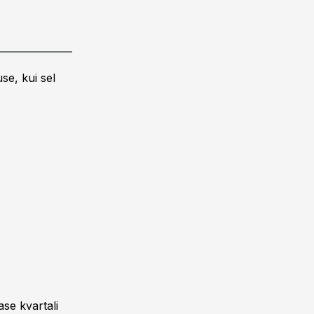
se, kui sel
se kvartali