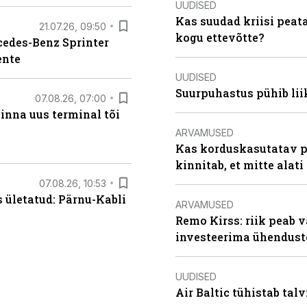
UUDISED
Kas suudad kriisi peat
21.07.26, 09:50
kogu ettevõtte?
rcedes-Benz Sprinter
ente
UUDISED
Suurpuhastus pühib liik
07.08.26, 07:00
linna uus terminal tõi
ARVAMUSED
Kas korduskasutatav p
kinnitab, et mitte alati
07.08.26, 10:53
s ületatud: Pärnu-Kabli
ARVAMUSED
Remo Kirss: riik peab v
investeerima ühendust
UUDISED
Air Baltic tühistab talv