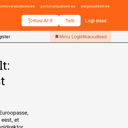
Iseteenindus
kinnisvarauudised.ee
personaliuudised.ee
palgauudised.ee
finant
Telli Logistikauudised
Küsi AI-lt
Telli
Logi sisse
ister
Minu Logistikauudised
t:
t
 Euroopasse,
 eest, et
gidirektor