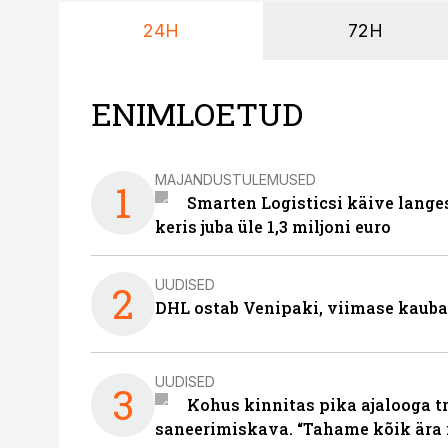
24H
72H
ENIMLOETUD
MAJANDUSTULEMUSED
1
Smarten Logisticsi käive lange
keris juba üle 1,3 miljoni euro
UUDISED
2
DHL ostab Venipaki, viimase kauba
UUDISED
3
Kohus kinnitas pika ajalooga t
saneerimiskava. “Tahame kõik ära 