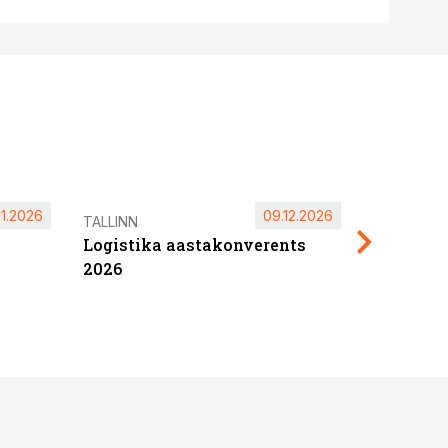
11.2026
09.12.2026
Pärnu ta
TALLINN
Logistika aastakonverents
2027
2026