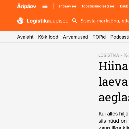
aripaev.ee
toostusuudised.ee
kaub
kaubandus.ee
imelineajalugu.ee
kinnisvarauudised.ee
imelineteadus.ee
Avaleht
Kõik lood
Arvamused
TOPid
Podcasti
cebook
LOGISTIKA
18.
Hiina
Twitter)
kedIn
laeva
ail
aegla
k
Kui alles hi
siis nüüd on 
kaup liiga ki