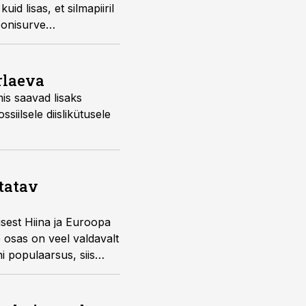
d lisas, et silmapiiril
ioonisurve
rlaeva
is saavad lisaks
siilsele diislikütusele
statav
sest Hiina ja Euroopa
e osas on veel valdavalt
i populaarsus, siis