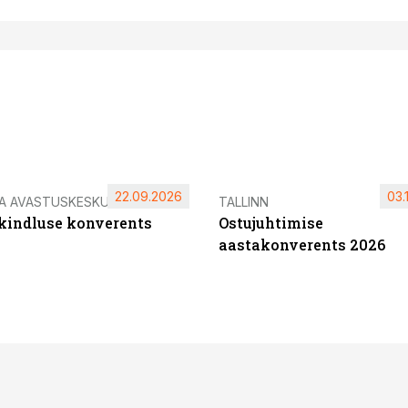
22.09.2026
03.
IA AVASTUSKESKUS
TALLINN
ikindluse konverents
Ostujuhtimise
aastakonverents 2026