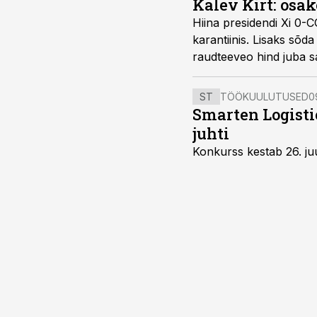
Kalev Kirt: osa
Hiina presidendi Xi 0-COV
karantiinis. Lisaks sõd
raudteeveo hind juba 
Forwanding müügijuht K
ST
TÖÖKUULUTUSED
0
Smarten Logist
juhti
Konkurss kestab 26. juu