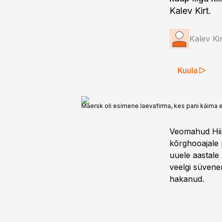
Kalev Kirt.
Kalev Kir
Kuula
Maersk oli esimene laevafirma, kes pani käima era
Veomahud Hiin
kõrghooajale p
uuele aastale
veelgi süvenen
hakanud.