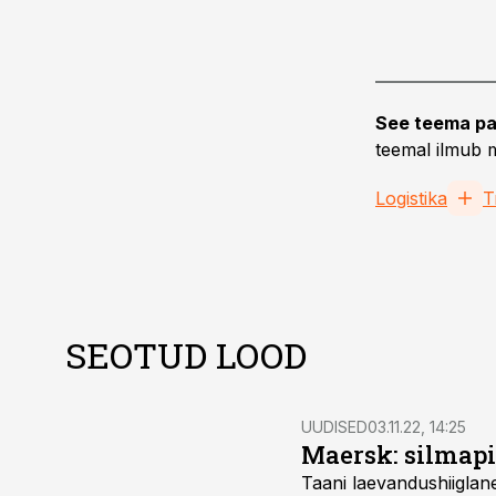
See teema pa
teemal ilmub m
Logistika
T
SEOTUD LOOD
UUDISED
03.11.22, 14:25
Maersk: silmapi
Taani laevandushiiglan