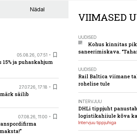
Nädal
VIIMASED U
UUDISED
Kohus kinnitas pik
saneerimiskava. “Taha
05.08.26, 07:51
s 15% ja puhaskahjum
UUDISED
Rail Baltica viimane ta
rohelise tule
27.07.26, 17:18
märk säilib
INTERVJUU
DHLi tippjuht panustab 
logistikahiiule kõva k
07.08.26, 11:00
Intervjuu tippjuhiga
ranspordifirma
maksta!”