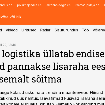
andus.ee
pollumajandus.ee
aritehnoloogia.ee
raamatupidaja.ee
Infopank
Radar
d
Videod
Üritused
Radar
Sisuturundus
Töö
Võlareg
11.22, 13:40
 logistika üllatab endisel
d pannakse lisaraha ees
semalt sõitma
ljaaegu kõlasid uskumatu trendina maanteeveod Hiinast
tekkinud uus nähtus: laevafirmad küsivad lisaraha selle
irelt kohale ei jõuaks, kirjutab Flameko Forwanding müü