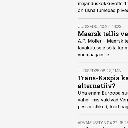
majanduskokkuvõtteid te
on üsna tumedad pilved: 
kombinatsiooniga, mill
UUDISED
05.10.22, 16:23
Maersk tellis v
A.P. Moller – Maersk te
tavakütusele sõita ka me
või maagaasile.
UUDISED
25.08.22, 11:18
Trans-Kaspia ka
alternatiiv?
Üha enam Euroopa suuri
vahel, mis väldivad Ven
pessimistlikud, kuid na
kõrvale heita seda kanal
ARVAMUSED
18.04.22, 15:2