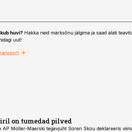
kub huvi?
Hakka neid märksõnu jälgima ja saad alati teavitu
idagi uut!
ransport
iril on tumedad pilved
e AP Moller-Maerski tegevjuht Soren Skou deklareeris viima