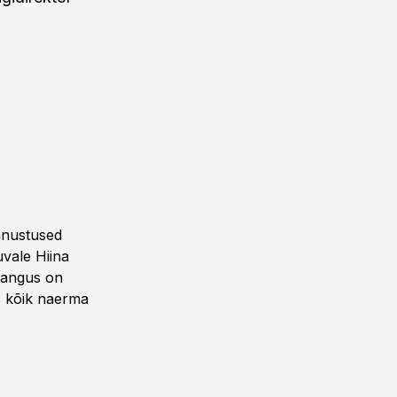
nnustused
uvale Hiina
 langus on
ks kõik naerma