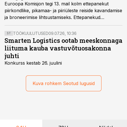
Euroopa Komisjon tegi 13. mail kolm ettepanekut
piirkondlike, pikamaa- ja piiriüleste reiside kavandamise
ja broneerimise lihtsustamiseks. Ettepanekud
puudutavad eelkõige mitut ettevõtjat hõlmavaid
rongireise ning tagavad reisijatele parema kaitse kogu
TÖÖKUULUTUSED
09.07.26, 10:36
ST
reisi vältel.
Smarten Logistics ootab meeskonnaga
liituma kauba vastuvõtuosakonna
juhti
Konkurss kestab 26. juulini
Kuva rohkem Seotud lugusid