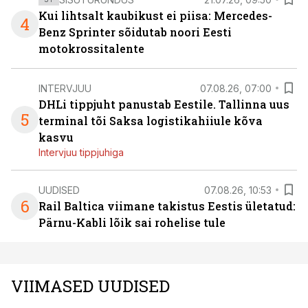
Kui lihtsalt kaubikust ei piisa: Mercedes-
4
Benz Sprinter sõidutab noori Eesti
motokrossitalente
INTERVJUU
07.08.26, 07:00
DHLi tippjuht panustab Eestile. Tallinna uus
5
terminal tõi Saksa logistikahiiule kõva
kasvu
Intervjuu tippjuhiga
UUDISED
07.08.26, 10:53
6
Rail Baltica viimane takistus Eestis ületatud:
Pärnu-Kabli lõik sai rohelise tule
VIIMASED UUDISED