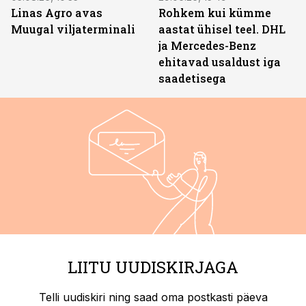
Linas Agro avas
Rohkem kui kümme
Muugal viljaterminali
aastat ühisel teel. DHL
ja Mercedes-Benz
ehitavad usaldust iga
saadetisega
LIITU UUDISKIRJAGA
Telli uudiskiri ning saad oma postkasti päeva