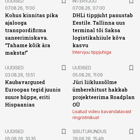
UUDISED
INTERVJUU
07.08.26, 11:00
07.08.26, 07:00
Kohus kinnitas pika
DHLi tippjuht panustab
ajalooga
Eestile. Tallinna uus
transpordifirma
terminal tõi Saksa
saneerimiskava.
logistikahiiule kõva
“Tahame kõik ära
kasvu
maksta!”
Intervjuu tippjuhiga
UUDISED
UUDISED
03.08.26, 13:51
05.08.26, 11:09
Kaubavargused
Jüri liiklussõlme
Euroopas tegid juunis
ümberehitust hakkab
suure hüppe, eriti
projekteerima Roadplan
Hispaanias
OÜ
Lisatud video kavandatavast
ringristmikust
ST
UUDISED
SISUTURUNDUS
05.08.26, 10:35
29.06.26, 15:49