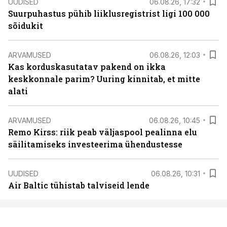
UUDISED
06.08.26, 17:32
Suurpuhastus pühib liiklusregistrist ligi 100 000
sõidukit
ARVAMUSED
06.08.26, 12:03
Kas korduskasutatav pakend on ikka
keskkonnale parim? Uuring kinnitab, et mitte
alati
ARVAMUSED
06.08.26, 10:45
Remo Kirss: riik peab väljaspool pealinna elu
säilitamiseks investeerima ühendustesse
UUDISED
06.08.26, 10:31
Air Baltic tühistab talviseid lende