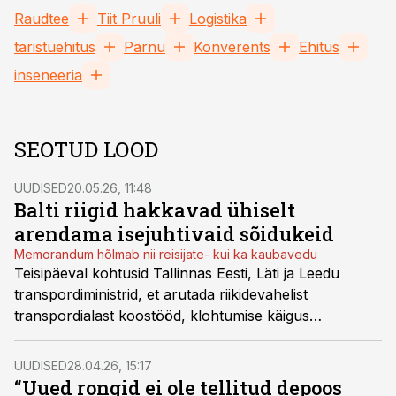
Raudtee
Tiit Pruuli
Logistika
taristuehitus
Pärnu
Konverents
Ehitus
inseneeria
SEOTUD LOOD
UUDISED
20.05.26, 11:48
Balti riigid hakkavad ühiselt
arendama isejuhtivaid sõidukeid
Memorandum hõlmab nii reisijate- kui ka kaubavedu
Teisipäeval kohtusid Tallinnas Eesti, Läti ja Leedu
transpordiministrid, et arutada riikidevahelist
transpordialast koostööd, klohtumise käigus
allkirjastasid ministrid memorandumi, millega
tihendatakse Balti riikide koostööd isejuhtivate sõidukite
UUDISED
28.04.26, 15:17
arendamisel.
“Uued rongid ei ole tellitud depoos