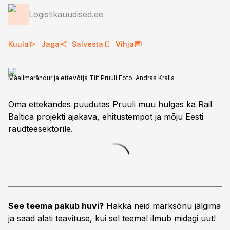
Logistikauudised.ee
Kuula
Jaga
Salvesta
Vihja
Maailmarändur ja ettevõtja Tiit Pruuli.
Foto:
Andras Kralla
Oma ettekandes puudutas Pruuli muu hulgas ka Rail
Baltica projekti ajakava, ehitustempot ja mõju Eesti
raudteesektorile.
See teema pakub huvi?
Hakka neid märksõnu jälgima
ja saad alati teavituse, kui sel teemal ilmub midagi uut!