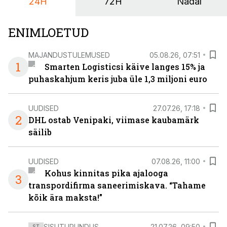
24H
72H
Nädal
ENIMLOETUD
MAJANDUSTULEMUSED
05.08.26, 07:51
1
Smarten Logisticsi käive langes 15% ja
puhaskahjum keris juba üle 1,3 miljoni euro
UUDISED
27.07.26, 17:18
2
DHL ostab Venipaki, viimase kaubamärk
säilib
UUDISED
07.08.26, 11:00
Kohus kinnitas pika ajalooga
3
transpordifirma saneerimiskava. “Tahame
kõik ära maksta!”
SISUTURUNDUS
21.07.26, 09:50
ST