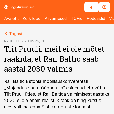
Telli
Avaleht
Kõik lood
Arvamused
TOPid
Podcastid
Vi
cebook
Tagasi
Twitter)
RAUDTEE
20.05.26, 11:55
Tiit Pruuli: meil ei ole mõtet
kedIn
rääkida, et Rail Baltic saab
ail
aastal 2030 valmis
k
Rail Baltic Estonia mobiilsuskonverentsil
„Majandus saab rööpad alla“ esinenud ettevõtja
Tiit Pruuli ütles, et Rail Baltica valmimisest aastaks
2030 ei ole enam realistlik rääkida ning kutsus
üles vältima ebamõistlike ootuste loomist.