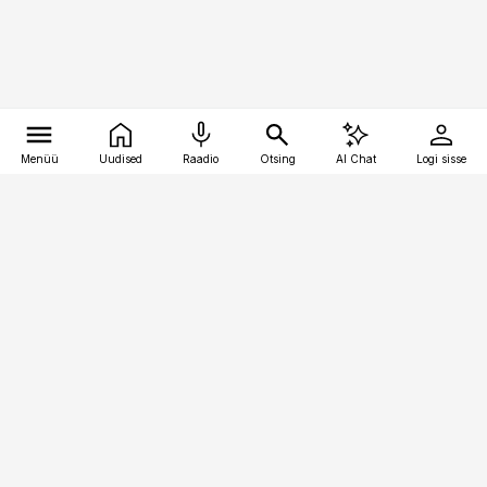
Menüü
Uudised
Raadio
Otsing
AI Chat
Logi sisse
Vana-Lõuna 39/1, 19094 Tallinn
(+372) 667 0111
logistikauudised@logistikauudised.ee
Telli
Reklaam
Firmast
Sisu kasutamisõigused
Ajakirjaniku