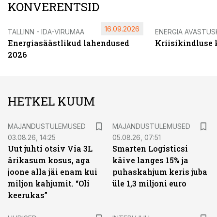
KONVERENTSID
16.09.2026
TALLINN - IDA-VIRUMAA
ENERGIA AVASTUS
Energiasäästlikud lahendused
Kriisikindluse
2026
HETKEL KUUM
MAJANDUSTULEMUSED
MAJANDUSTULEMUSED
03.08.26, 14:25
05.08.26, 07:51
Uut juhti otsiv Via 3L
Smarten Logisticsi
ärikasum kosus, aga
käive langes 15% ja
joone alla jäi enam kui
puhaskahjum keris juba
miljon kahjumit. “Oli
üle 1,3 miljoni euro
keerukas”