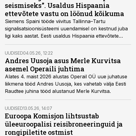
seismiseks”. Usaldus Hispaania
ettevõtete vastu on löönud kõikuma
Siemens Spaini tööde viivitus Tallinna–Tartu
signalisatsioonisüsteemi uuendamisel on kestnud juba
ligi kaks aastat. Eesti usaldus Hispaania ettevõtete
vastu on löönud kõikuma ning see võib mõjutada ka
tulevasi Rail Baltica hankeid.
UUDISED
04.05.26, 12:22
Andres Uusoja asus Merle Kurvitsa
asemel Operaili juhtima
Alates 4. maist 2026 alustas Operail OÜ uue juhatuse
liikmena tööd Andres Uusoja, kes vahetab välja Eesti
Raudtee juhina tööd alustanud Merle Kurvitsa.
UUDISED
13.05.26, 14:07
Euroopa Komisjon lihtsustab
üleeuroopalisi reisibroneeringuid ja
rongipiletite ostmist