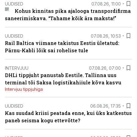
UUDISED
07.08.26, 11:00
Kohus kinnitas pika ajalooga transpordifirma
saneerimiskava. “Tahame kõik ära maksta!”
UUDISED
07.08.26, 10:53
Rail Baltica viimane takistus Eestis ületatud:
Pärnu-Kabli lõik sai rohelise tule
INTERVJUU
07.08.26, 07:00
DHLi tippjuht panustab Eestile. Tallinna uus
terminal tõi Saksa logistikahiiule kõva kasvu
Intervjuu tippjuhiga
UUDISED
06.08.26, 17:35
Kas suudad kriisi peatada enne, kui üks katkestus
paneb seisma kogu ettevõtte?