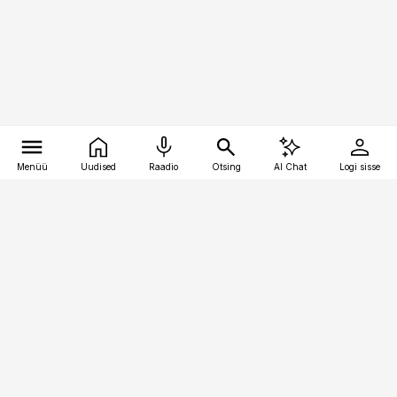
Menüü
Uudised
Raadio
Otsing
AI Chat
Logi sisse
Vana-Lõuna 39/1, 19094 Tallinn
(+372) 667 0111
logistikauudised@logistikauudised.ee
Telli
Reklaam
Firmast