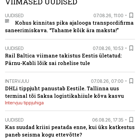
VIIMASED UUDISED
UUDISED
07.08.26, 11:00
Kohus kinnitas pika ajalooga transpordifirma
saneerimiskava. “Tahame kõik ära maksta!”
UUDISED
07.08.26, 10:53
Rail Baltica viimane takistus Eestis ületatud:
Pärnu-Kabli lõik sai rohelise tule
INTERVJUU
07.08.26, 07:00
DHLi tippjuht panustab Eestile. Tallinna uus
terminal tõi Saksa logistikahiiule kõva kasvu
Intervjuu tippjuhiga
UUDISED
06.08.26, 17:35
Kas suudad kriisi peatada enne, kui üks katkestus
paneb seisma kogu ettevõtte?