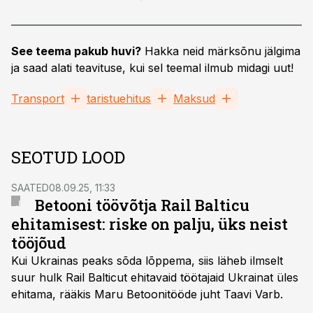
See teema pakub huvi?
Hakka neid märksõnu jälgima
ja saad alati teavituse, kui sel teemal ilmub midagi uut!
Transport
taristuehitus
Maksud
SEOTUD LOOD
SAATED
08.09.25, 11:33
Betooni töövõtja Rail Balticu
ehitamisest: riske on palju, üks neist
tööjõud
Kui Ukrainas peaks sõda lõppema, siis läheb ilmselt
suur hulk Rail Balticut ehitavaid töötajaid Ukrainat üles
ehitama, rääkis Maru Betoonitööde juht Taavi Varb.