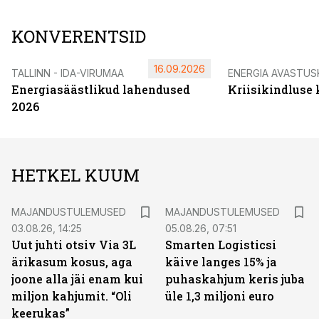
KONVERENTSID
16.09.2026
TALLINN - IDA-VIRUMAA
ENERGIA AVASTUS
Energiasäästlikud lahendused
Kriisikindluse
2026
HETKEL KUUM
MAJANDUSTULEMUSED
MAJANDUSTULEMUSED
03.08.26, 14:25
05.08.26, 07:51
Uut juhti otsiv Via 3L
Smarten Logisticsi
ärikasum kosus, aga
käive langes 15% ja
joone alla jäi enam kui
puhaskahjum keris juba
miljon kahjumit. “Oli
üle 1,3 miljoni euro
keerukas”