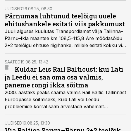
UUDISED
26.08.25, 08:30
Pärnumaa luhtunud teelõigu uuele
ehitushankele esitati viis pakkumust
Juuli alguses kuulutas Transpordiamet välja Tallinna–
Pärnu–Ikla maantee km 108,5–115,8 Are möödasõidu
2+2 teelõigu ehituse riigihanke, millele esitati kokku viis
pakkumust.
SAATED
19.08.25, 13:42
Kuldar Leis Rail Balticust: kui Läti
ja Leedu ei saa oma osa valmis,
paneme rongi ikka sõitma
2030. aastaks peaks saama valmis Rail Baltic Tallinnast
Euroopasse sõitmiseks, kuid Läti või Leedu
probleemide korral saab arvestada vähemalt
alternatiivse Eesti-sisese liiniga, ütles taristuminister
Kuldar Leis.
UUDISED
19.08.25, 13:30
Via Baltica Sauga–Pärnu 2+2 teelõik