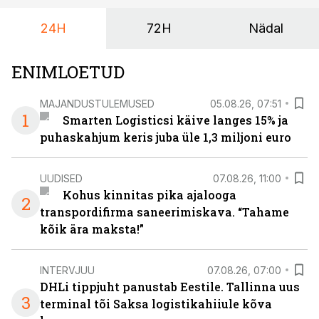
24H
72H
Nädal
ENIMLOETUD
MAJANDUSTULEMUSED
05.08.26, 07:51
1
Smarten Logisticsi käive langes 15% ja
puhaskahjum keris juba üle 1,3 miljoni euro
UUDISED
07.08.26, 11:00
Kohus kinnitas pika ajalooga
2
transpordifirma saneerimiskava. “Tahame
kõik ära maksta!”
INTERVJUU
07.08.26, 07:00
DHLi tippjuht panustab Eestile. Tallinna uus
3
terminal tõi Saksa logistikahiiule kõva