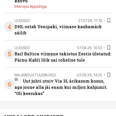
kasvu
Intervjuu tippjuhiga
UUDISED
27.07.26, 17:18
4
DHL ostab Venipaki, viimase kaubamärk
säilib
UUDISED
07.08.26, 10:53
5
Rail Baltica viimane takistus Eestis ületatud:
Pärnu-Kabli lõik sai rohelise tule
MAJANDUSTULEMUSED
03.08.26, 14:25
Uut juhti otsiv Via 3L ärikasum kosus,
6
aga joone alla jäi enam kui miljon kahjumit.
“Oli keerukas”