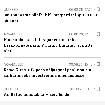
UUDISED
06.08.26, 17:32
Suurpuhastus pühib liiklusregistrist ligi 100 000
sõidukit
ARVAMUSED
06.08.26, 12:03
Kas korduskasutatav pakend on ikka
keskkonnale parim? Uuring kinnitab, et mitte
alati
ARVAMUSED
06.08.26, 10:45
Remo Kirss: riik peab väljaspool pealinna elu
säilitamiseks investeerima ühendustesse
UUDISED
06.08.26, 10:31
Air Baltic tühistab talviseid lende