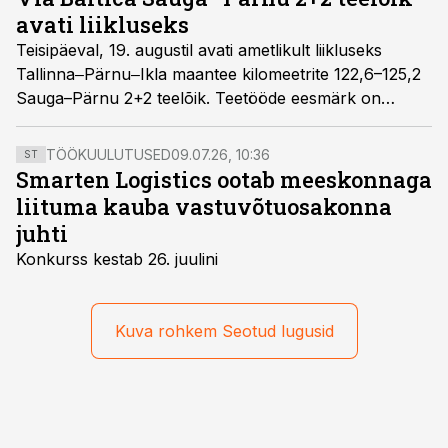
avati liikluseks
Teisipäeval, 19. augustil avati ametlikult liikluseks
Tallinna‒Pärnu‒Ikla maantee kilomeetrite 122,6–125,2
Sauga–Pärnu 2+2 teelõik. Teetööde eesmärk on
suurendada liiklusohutust, parandada sõidumugavust
ja suunata raskeliiklus enne asulat uuele trassile.
TÖÖKUULUTUSED
09.07.26, 10:36
ST
Smarten Logistics ootab meeskonnaga
liituma kauba vastuvõtuosakonna
juhti
Konkurss kestab 26. juulini
Kuva rohkem Seotud lugusid