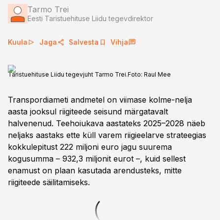
Tarmo Trei
Eesti Taristuehituse Liidu tegevdirektor
Kuula
Jaga
Salvesta
Vihja
Taristuehituse Liidu tegevjuht Tarmo Trei.
Foto:
Raul Mee
Transpordiameti andmetel on viimase kolme-nelja
aasta jooksul riigiteede seisund märgatavalt
halvenenud. Teehoiukava aastateks 2025–2028 näeb
neljaks aastaks ette küll varem riigieelarve strateegias
kokkulepitust 222 miljoni euro jagu suurema
kogusumma – 932,3 miljonit eurot –, kuid sellest
enamust on plaan kasutada arendusteks, mitte
riigiteede säilitamiseks.