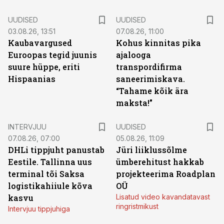
UUDISED
UUDISED
03.08.26, 13:51
07.08.26, 11:00
Kaubavargused
Kohus kinnitas pika
Euroopas tegid juunis
ajalooga
suure hüppe, eriti
transpordifirma
Hispaanias
saneerimiskava.
“Tahame kõik ära
maksta!”
INTERVJUU
UUDISED
07.08.26, 07:00
05.08.26, 11:09
DHLi tippjuht panustab
Jüri liiklussõlme
Eestile. Tallinna uus
ümberehitust hakkab
terminal tõi Saksa
projekteerima Roadplan
logistikahiiule kõva
OÜ
kasvu
Lisatud video kavandatavast
ringristmikust
Intervjuu tippjuhiga