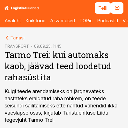
Telli
Avaleht
Kõik lood
Arvamused
TOPid
Podcastid
Vi
cebook
Tagasi
Twitter)
TRANSPORT
09.09.25, 11:45
Tarmo Trei: kui automaks
kedIn
kaob, jäävad teed loodetud
ail
rahasüstita
k
Kuigi teede arendamiseks on järgnevateks
aastateks eraldatud raha rohkem, on teede
seisundi säilitamiseks ette nähtud vahendid ikka
vaeslapse osas, kirjutab Taristuehituse Liidu
tegevjuht Tarmo Trei.