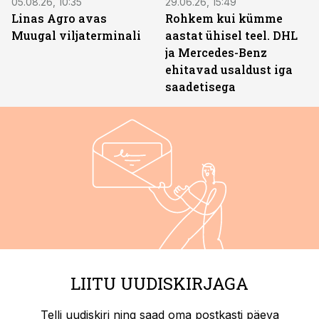
05.08.26, 10:35
29.06.26, 15:49
Linas Agro avas
Rohkem kui kümme
Muugal viljaterminali
aastat ühisel teel. DHL
ja Mercedes-Benz
ehitavad usaldust iga
saadetisega
LIITU UUDISKIRJAGA
Telli uudiskiri ning saad oma postkasti päeva