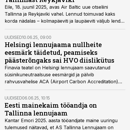
Eile, 18. juunil 2025, avas Air Baltic uue otseliini
Tallinna ja Reykjaviki vahel. Lennud toimuvad kaks
korda nädalas – kolmapäeviti ja laupäeviti väljub lend
Tallinnast, ning tagasilennud Reykjavikist toimuvad
neljapäeviti ja pühapäeviti. Lend kestab ligikaudu kolm
UUDISED
10.06.25, 09:00
ja pool tundi ning hooajaline liin jääb avatuks augusti
Helsingi lennujaama nullheite
lõpuni.
eesmärk täidetud, peamiseks
päästerõngaks sai HVO diislikütus
Finavia teatel on Helsingi lennujaam saavutanud
süsinikuneutraalsuse eesmärgid ja pälvib
rahvusvahelise ACA (Airport Carbon Accreditation)
netonullheite sertifikaadi. Aasta lõpuks loodetakse
sama kaugele jõuda kõikides Finavia lennujaamades.
UUDISED
06.06.25, 10:15
Eesti mainekaim tööandja on
Tallinna lennujaam
Kantar Emori 2025. aasta tööandjate maine uuringu
tulemused näitavad, et AS Tallinna Lennujaam on