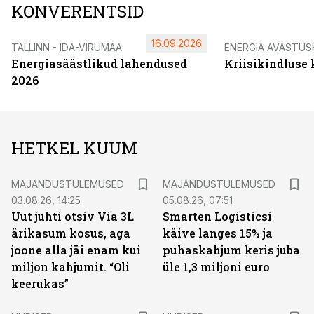
KONVERENTSID
16.09.2026
TALLINN - IDA-VIRUMAA
ENERGIA AVASTUS
Energiasäästlikud lahendused
Kriisikindluse
2026
HETKEL KUUM
MAJANDUSTULEMUSED
MAJANDUSTULEMUSED
03.08.26, 14:25
05.08.26, 07:51
Uut juhti otsiv Via 3L
Smarten Logisticsi
ärikasum kosus, aga
käive langes 15% ja
joone alla jäi enam kui
puhaskahjum keris juba
miljon kahjumit. “Oli
üle 1,3 miljoni euro
keerukas”