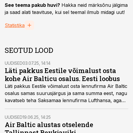
See teema pakub huvi?
Hakka neid märksõnu jälgima
ja saad alati teavituse, kui sel teemal ilmub midagi uut!
Statistika
SEOTUD LOOD
UUDISED
03.07.25, 14:14
Läti pakkus Eestile võimalust osta
kohe Air Balticu osalus. Eesti loobus
Läti pakkus Eestile võimalust osta lennufirma Air Baltic
osalus samas suurusjärgus ja sama summa eest, nagu
kavatseb teha Saksamaa lennufirma Lufthansa, aga
taristuminister Kuldar Leis selgitas, et vähemalt praegu
Eesti Air Balticusse ei investeeri.
UUDISED
19.06.25, 14:25
Air Baltic alustas otselende
Tallinnast Reykjaviki