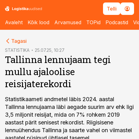
Telli
Avaleht
Kõik lood
Arvamused
TOPid
Podcastid
Vi
cebook
Tagasi
Twitter)
STATISTIKA
25.07.25, 10:27
Tallinna lennujaam tegi
kedIn
mullu ajaloolise
ail
reisijaterekordi
k
Statistikaameti andmetel läbis 2024. aastal
Tallinna lennujaama läbi aegade suurim arv ehk ligi
3,5 miljonit reisijat, mida on 7% rohkem 2019
aastast pärit senisest rekordist. Riigisisene
lennuühendus Tallinna ja saarte vahel on viimastel
aastatel püsinud ühtlasel tasemel.