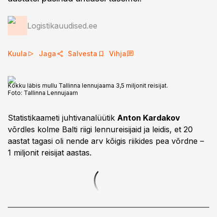
Logistikauudised.ee
Kuula
Jaga
Salvesta
Vihja
Kokku läbis mullu Tallinna lennujaama 3,5 miljonit reisijat.
Foto:
Tallinna Lennujaam
Statistikaameti juhtivanalüütik
Anton Kardakov
võrdles kolme Balti riigi lennureisijaid ja leidis, et 20
aastat tagasi oli nende arv kõigis riikides pea võrdne –
1 miljonit reisijat aastas.