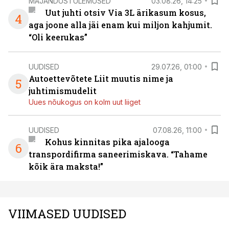
MAJANDUSTULEMUSED
03.08.26, 14:25
Uut juhti otsiv Via 3L ärikasum kosus,
4
aga joone alla jäi enam kui miljon kahjumit.
“Oli keerukas”
UUDISED
29.07.26, 01:00
Autoettevõtete Liit muutis nime ja
5
juhtimismudelit
Uues nõukogus on kolm uut liiget
UUDISED
07.08.26, 11:00
Kohus kinnitas pika ajalooga
6
transpordifirma saneerimiskava. “Tahame
kõik ära maksta!”
VIIMASED UUDISED