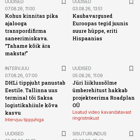
UUDISED
UUDISED
07.08.26, 11:00
03.08.26, 13:51
Kohus kinnitas pika
Kaubavargused
ajalooga
Euroopas tegid juunis
transpordifirma
suure hüppe, eriti
saneerimiskava.
Hispaanias
“Tahame kõik ära
maksta!”
INTERVJUU
UUDISED
07.08.26, 07:00
05.08.26, 11:09
DHLi tippjuht panustab
Jüri liiklussõlme
Eestile. Tallinna uus
ümberehitust hakkab
terminal tõi Saksa
projekteerima Roadplan
logistikahiiule kõva
OÜ
kasvu
Lisatud video kavandatavast
ringristmikust
Intervjuu tippjuhiga
ST
UUDISED
SISUTURUNDUS