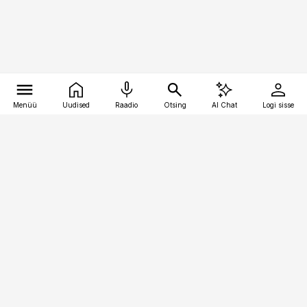
Menüü
Uudised
Raadio
Otsing
AI Chat
Logi sisse
Vana-Lõuna 39/1, 19094 Tallinn
(+372) 667 0111
logistikauudised@logistikauudised.ee
Telli
Reklaam
Firmast
Sisu kasutamisõigused
Ajakirjaniku