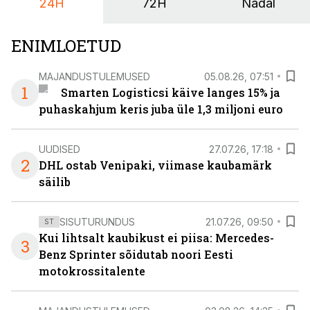
24H
72H
Nädal
ENIMLOETUD
MAJANDUSTULEMUSED
05.08.26, 07:51
1
Smarten Logisticsi käive langes 15% ja
puhaskahjum keris juba üle 1,3 miljoni euro
UUDISED
27.07.26, 17:18
2
DHL ostab Venipaki, viimase kaubamärk
säilib
SISUTURUNDUS
21.07.26, 09:50
ST
Kui lihtsalt kaubikust ei piisa: Mercedes-
3
Benz Sprinter sõidutab noori Eesti
motokrossitalente