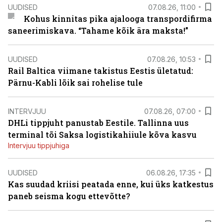
UUDISED
07.08.26, 11:00
Kohus kinnitas pika ajalooga transpordifirma
saneerimiskava. “Tahame kõik ära maksta!”
UUDISED
07.08.26, 10:53
Rail Baltica viimane takistus Eestis ületatud:
Pärnu-Kabli lõik sai rohelise tule
INTERVJUU
07.08.26, 07:00
DHLi tippjuht panustab Eestile. Tallinna uus
terminal tõi Saksa logistikahiiule kõva kasvu
Intervjuu tippjuhiga
UUDISED
06.08.26, 17:35
Kas suudad kriisi peatada enne, kui üks katkestus
paneb seisma kogu ettevõtte?