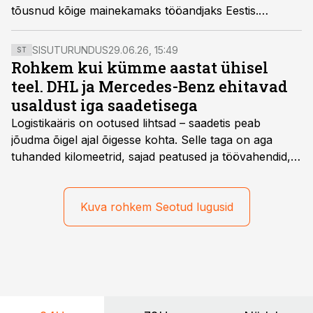
tõusnud kõige mainekamaks tööandjaks Eestis.
Kolmandale kohale kerkis Tallink
SISUTURUNDUS
29.06.26, 15:49
ST
Rohkem kui kümme aastat ühisel
teel. DHL ja Mercedes-Benz ehitavad
usaldust iga saadetisega
Logistikaäris on ootused lihtsad – saadetis peab
jõudma õigel ajal õigesse kohta. Selle taga on aga
tuhanded kilomeetrid, sajad peatused ja töövahendid,
mille peale peab saama alati kindel olla. Just seepärast
on DHL usaldanud Mercedes-Benzi tarbesõidukeid
juba enam kui kümme aastat ning koostöö Vehoga on
Kuva rohkem Seotud lugusid
selle aja jooksul kujunenud oluliseks osaks ettevõtte
igapäevasest tööst.