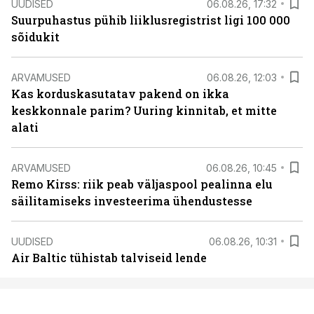
UUDISED
06.08.26, 17:32
Suurpuhastus pühib liiklusregistrist ligi 100 000
sõidukit
ARVAMUSED
06.08.26, 12:03
Kas korduskasutatav pakend on ikka
keskkonnale parim? Uuring kinnitab, et mitte
alati
ARVAMUSED
06.08.26, 10:45
Remo Kirss: riik peab väljaspool pealinna elu
säilitamiseks investeerima ühendustesse
UUDISED
06.08.26, 10:31
Air Baltic tühistab talviseid lende