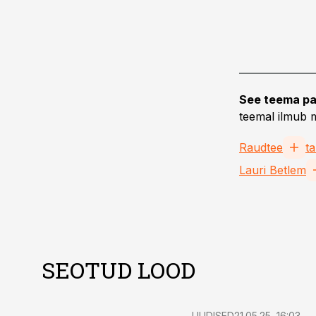
See teema pa
teemal ilmub m
Raudtee
ta
Lauri Betlem
SEOTUD LOOD
UUDISED
21.05.25, 16:03