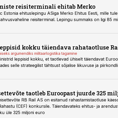
miste reisiterminali ehitab Merko
ltic Estonia ehituslepingu ASiga Merko Ehitus Eesti, mille tu
 rahvusvaheline reisiterminal. Lepingu summaks on ligi 85 milj
leppisid kokku täiendava rahataotluse Rai
miseks argumendiks militaarlogistika tagamine
ministrid leppisid kokku, et taotlevad ühiselt täiendavat Euro
ades selle strateegilist tähtsust sõjalise liikuvuse ja piirkond
settevõte taotleb Euroopast juurde 325 mil
ühisettevõte RB Rail AS on esitanud rahastamistaotluse käes
astu (CEF) konkursile. Täiendavateks ehitus- ja arendustö
ku üle 325 miljoni euro