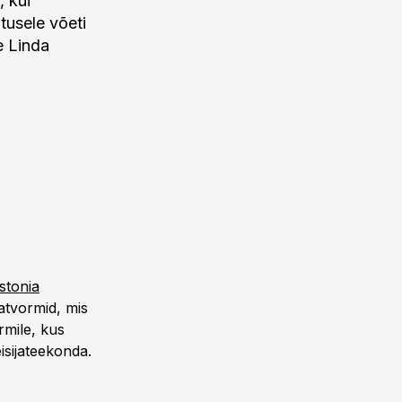
, kui
utusele võeti
e Linda
Estonia
atvormid, mis
rmile, kus
isijateekonda.