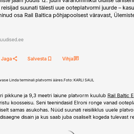
iste jaam jõudis 12. juuni varahommikul olulise tähiseni
a reisijad suunati täiesti uue ooteplatvormi juurde – kas
inud osa Rail Baltica põhjapoolsest väravast, Ülemist
auudised.ee
Jaga
Salvesta
Vihja
evase Linda terminali platvormi ääres.
Foto:
KARLI SAUL
i pikkune ja 9,3 meetri laiune platvorm kuulub
Rail Baltic 
ristu koosseisu. Seni teenindasid Elroni ronge vanad ootepl
iselt samas asukohas. Nüüd suunati reisiliiklus uuele platvo
saegne disain ja kus saab juba osaliselt kogeda tulevast re