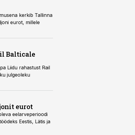
lemusena kerkib Tallinna
oni eurot, millele
l Balticale
opa Liidu rahastust Rail
liku julgeoleku
jonit eurot
oleva eelarveperioodi
ödeks Eestis, Lätis ja