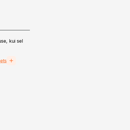
se, kui sel
ets