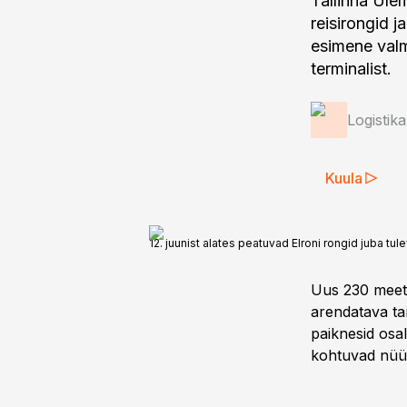
Tallinna Ülem
reisirongid j
esimene valm
terminalist.
Logistik
Kuula
12. juunist alates peatuvad Elroni rongid juba tul
Uus 230 meetr
arendatava ta
paiknesid osal
kohtuvad nüüdi