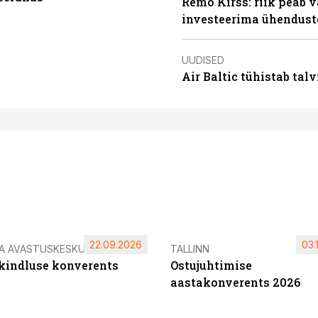
Remo Kirss: riik peab v
investeerima ühendust
UUDISED
Air Baltic tühistab talv
22.09.2026
03.
IA AVASTUSKESKUS
TALLINN
ikindluse konverents
Ostujuhtimise
aastakonverents 2026