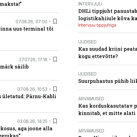
maksta!”
INTERVJUU
DHLi tippjuht panustab 
logistikahiiule kõva k
07.08.26, 07:00
Intervjuu tippjuhiga
linna uus terminal tõi
UUDISED
Kas suudad kriisi peat
kogu ettevõtte?
27.07.26, 17:18
märk säilib
UUDISED
Suurpuhastus pühib liik
07.08.26, 10:53
s ületatud: Pärnu-Kabli
ARVAMUSED
Kas korduskasutatav p
kinnitab, et mitte alati
03.08.26, 14:25
 kosus, aga joone alla
ARVAMUSED
keerukas”