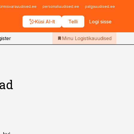
Iseteenindus
kinnisvarauudised.ee
personaliuudised.ee
palgauudised.ee
finant
Telli Logistikauudised
Küsi AI-lt
Telli
Logi sisse
ister
Minu Logistikauudised
jad