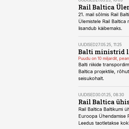
Rail Baltica Üle
21. mail sõlmis Rail Ba
Ülemistele Rail Baltica
lisandub käibemaks.
UUDISED
27.05.25, 11:25
Balti ministrid 
Puudu on 10 miljardit, pea
Balti riikide transpordi
Baltica projektile, rõhut
seisukohalt.
UUDISED
30.01.25, 08:30
Rail Baltica ühi
Rail Baltica Baltikumi 
Euroopa Ühendamise Rah
Leedus taotletakse kok