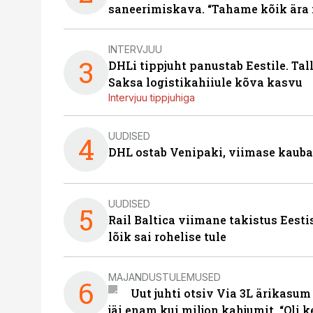
saneerimiskava. “Tahame kõik ära 
INTERVJUU
3
DHLi tippjuht panustab Eestile. Tal
Saksa logistikahiiule kõva kasvu
Intervjuu tippjuhiga
UUDISED
4
DHL ostab Venipaki, viimase kauba
UUDISED
5
Rail Baltica viimane takistus Eesti
lõik sai rohelise tule
MAJANDUSTULEMUSED
6
Uut juhti otsiv Via 3L ärikasum
jäi enam kui miljon kahjumit. “Oli 