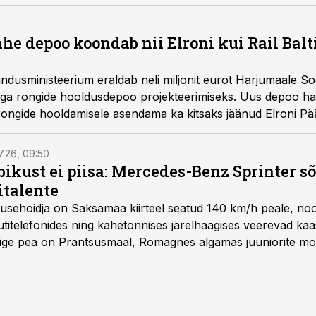
he depoo koondab nii Elroni kui Rail Balt
andusministeerium eraldab neli miljonit eurot Harjumaale S
a rongide hooldusdepoo projekteerimiseks. Uus depoo ha
rongide hooldamisele asendama ka kitsaks jäänud Elroni P
7.26, 09:50
bikust ei piisa: Mercedes-Benz Sprinter s
italente
iirusehoidja on Saksamaa kiirteel seatud 140 km/h peale, no
titelefonides ning kahetonnises järelhaagises veerevad kaas
Õige pea on Prantsusmaal, Romagnes algamas juuniorite mo
d.