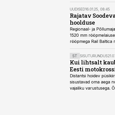
UUDISED
16.01.25, 08:45
Rajatav Soodeva
hoolduse
Regionaal- ja Põllumaj
1520 mm rööpmelaiuseg
rööpmega Rail Baltica 
ST
SISUTURUNDUS
21.0
Kui lihtsalt kau
Eesti motokross
Distantsi hoidev püsik
sisustavad oma aega nu
vajaliku varustusega. 
maailmameistrivõistluse