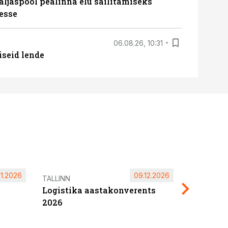
äljaspool pealinna elu säilitamiseks
esse
06.08.26, 10:31
iseid lende
11.2026
09.12.2026
Pärnu ta
TALLINN
Logistika aastakonverents
2027
2026