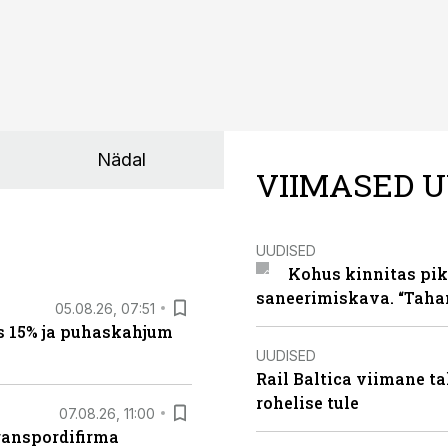
Nädal
VIIMASED U
UUDISED
Kohus kinnitas pik
saneerimiskava. “Taha
05.08.26, 07:51
s 15% ja puhaskahjum
UUDISED
Rail Baltica viimane ta
rohelise tule
07.08.26, 11:00
ranspordifirma