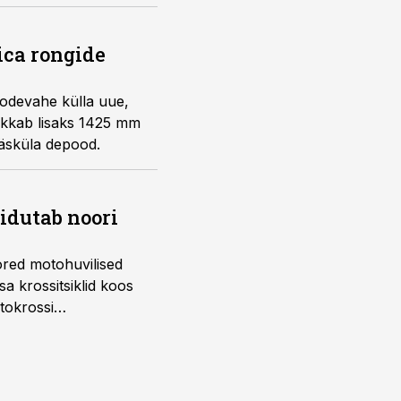
ica rongide
oodevahe külla uue,
kkab lisaks 1425 mm
ääsküla depood.
õidutab noori
ored motohuvilised
a krossitsiklid koos
tokrossi