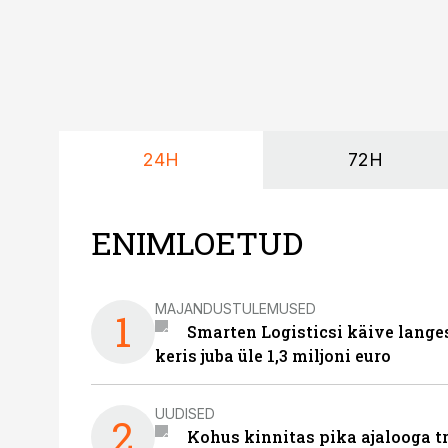
24H
72H
ENIMLOETUD
MAJANDUSTULEMUSED
1
Smarten Logisticsi käive lange
keris juba üle 1,3 miljoni euro
UUDISED
2
Kohus kinnitas pika ajalooga t