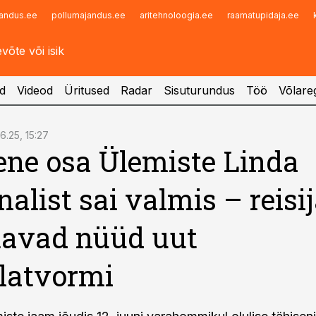
andus.ee
pollumajandus.ee
aritehnoloogia.ee
raamatupidaja.ee
Infopank
Radar
d
Videod
Üritused
Radar
Sisuturundus
Töö
Võlareg
06.25, 15:27
ne osa Ülemiste Linda
nalist sai valmis – reisi
tavad nüüd uut
latvormi