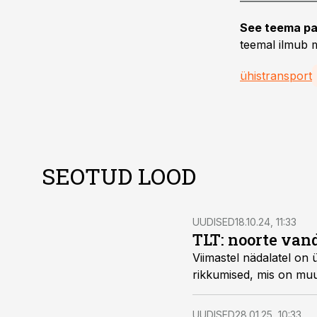
See teema pa
teemal ilmub m
ühistransport
SEOTUD LOOD
UUDISED
18.10.24, 11:33
TLT: noorte van
Viimastel nädalatel on 
rikkumised, mis on muut
UUDISED
28.01.25, 10:33