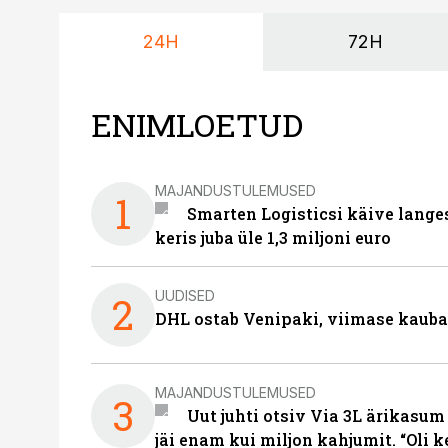
24H
72H
ENIMLOETUD
MAJANDUSTULEMUSED
1
Smarten Logisticsi käive lange
keris juba üle 1,3 miljoni euro
UUDISED
2
DHL ostab Venipaki, viimase kauba
MAJANDUSTULEMUSED
3
Uut juhti otsiv Via 3L ärikasum
jäi enam kui miljon kahjumit. “Oli 