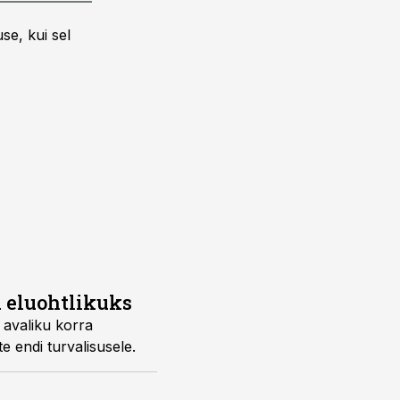
se, kui sel
 eluohtlikuks
 avaliku korra
e endi turvalisusele.