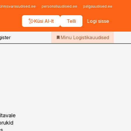
Iseteenindus
kinnisvarauudised.ee
personaliuudised.ee
palgauudised.ee
finant
Telli Logistikauudised
Küsi AI-lt
Telli
Logi sisse
ister
Minu Logistikauudised
itavale
orukid
as