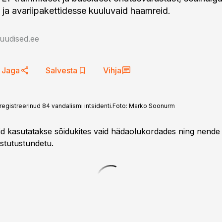
d ja avariipakettidesse kuuluvaid haamreid.
auudised.ee
Jaga
Salvesta
Vihja
egistreerinud 84 vandalismi intsidenti.
Foto:
Marko Soonurm
d kasutatakse sõidukites vaid hädaolukordades ning nend
astutustundetu.