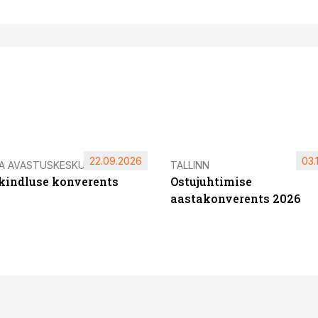
22.09.2026
03.
IA AVASTUSKESKUS
TALLINN
ikindluse konverents
Ostujuhtimise
aastakonverents 2026