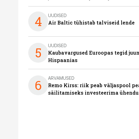
UUDISED
4
Air Baltic tühistab talviseid lende
UUDISED
5
Kaubavargused Euroopas tegid juuni
Hispaanias
ARVAMUSED
6
Remo Kirss: riik peab väljaspool pe
säilitamiseks investeerima ühendu