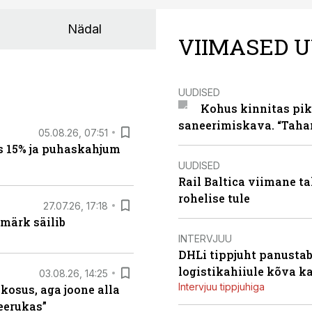
Nädal
VIIMASED U
UUDISED
Kohus kinnitas pik
saneerimiskava. “Taha
05.08.26, 07:51
s 15% ja puhaskahjum
UUDISED
Rail Baltica viimane ta
rohelise tule
27.07.26, 17:18
märk säilib
INTERVJUU
DHLi tippjuht panustab 
logistikahiiule kõva k
03.08.26, 14:25
Intervjuu tippjuhiga
 kosus, aga joone alla
keerukas”