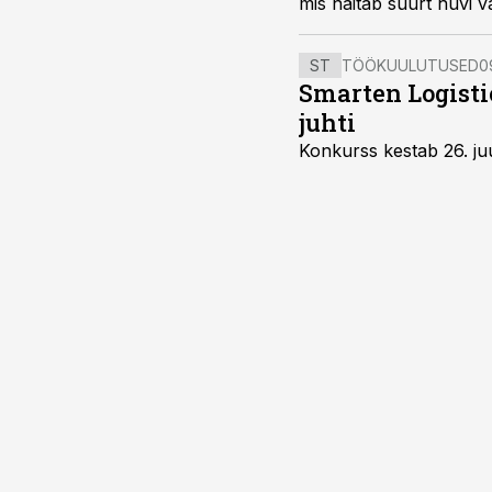
mis näitab suurt huvi v
ST
TÖÖKUULUTUSED
0
Smarten Logist
juhti
Konkurss kestab 26. juu