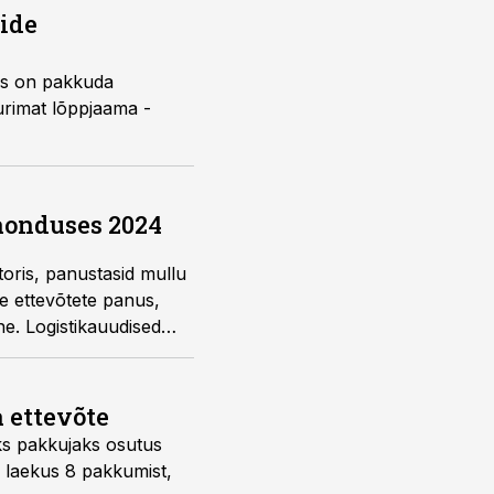
ide
iks on pakkuda
uurimat lõppjaama -
aonduses 2024
oris, panustasid mullu
de ettevõtete panus,
ne. Logistikauudised
 ettevõte
ks pakkujaks osutus
u laekus 8 pakkumist,