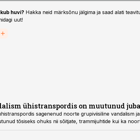
kub huvi?
Hakka neid märksõnu jälgima ja saad alati teavitu
idagi uut!
dalism ühistranspordis on muutunud juba
ühistranspordis sagenenud noorte grupiviisiline vandalism ja
unud tõsiseks ohuks nii sõitjate, trammijuhtide kui ka noort