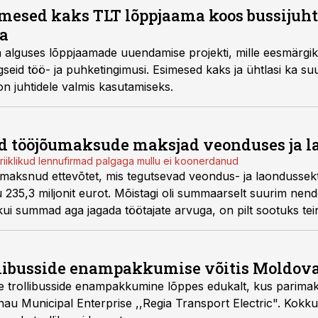
mesed kaks TLT lõppjaama koos bussijuht
a
a alguses lõppjaamade uuendamise projekti, mille eesmärg
gseid töö- ja puhketingimusi. Esimesed kaks ja ühtlasi ka s
n juhtidele valmis kasutamiseks.
d tööjõumaksude maksjad veonduses ja l
riiklikud lennufirmad palgaga mullu ei koonerdanud
aksnud ettevõtet, mis tegutsevad veondus- ja laondussekt
 235,3 miljonit eurot. Mõistagi oli summaarselt suurim nen
 kui summad aga jagada töötajate arvuga, on pilt sootuks tei
ii ühest kui teisest vaatevinklist vaadatuna.
libusside enampakkumise võitis Moldova
e trollibusside enampakkumine lõppes edukalt, kus parima
nau Municipal Enterprise ,,Regia Transport Electric". Kokk