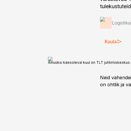
tulekustutei
Logistik
Kuula
Ainuüksi käesoleval kuul on TLT juhtimiskeskus r
Neid vahendei
on ohtlik ja v