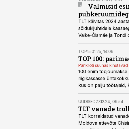
Valmisid esi
puhkeruumideg
TLT käivitas 2024 aast
sõidukijuhtidele kaasae
Väike-Õismäe ja Tondi o
TOP
15.01.25, 14:06
TOP 100: parima
Pankroti suunas kihutavad 
100 enim tööjõumakse m
riigikassasse ühtekokku
kus on palju töötajaid,
toob välja 100 parimat n
UUDISED
27.12.24, 09:54
TLT vanade trol
TLT korraldatud vanad
Moldova ettevõte Chisi