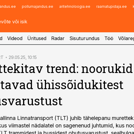
andus.ee
pollumajandus.ee
aritehnoloogia.ee
raamatupidaja.ee
Infopank
Radar
d
Videod
Üritused
Radar
Sisuturundus
Töö
Võlareg
RT
29.05.25, 10:15
tekitav trend: noorukid
tavad ühissõidukitest
svarustust
Tallinna Linnatransport (TLT) juhib tähelepanu murettek
 kus viimastel nädalatel on sagenenud juhtumid, kus no
LT trammidest ja bussidest ohutusvarustust, sealhulg