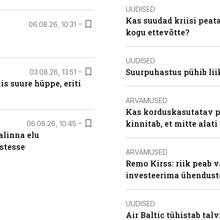
UUDISED
Kas suudad kriisi peat
06.08.26, 10:31
kogu ettevõtte?
UUDISED
Suurpuhastus pühib liik
03.08.26, 13:51
s suure hüppe, eriti
ARVAMUSED
Kas korduskasutatav p
kinnitab, et mitte alati
06.08.26, 10:45
alinna elu
stesse
ARVAMUSED
Remo Kirss: riik peab v
investeerima ühendust
UUDISED
Air Baltic tühistab talv