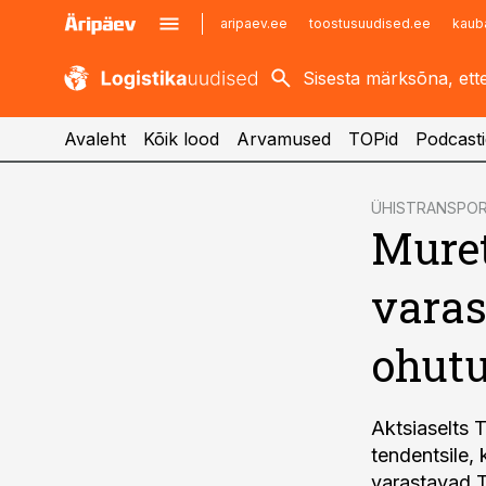
aripaev.ee
toostusuudised.ee
kaub
kaubandus.ee
imelineajalugu.ee
kinnisvarauudised.ee
imelineteadus.ee
Avaleht
Kõik lood
Arvamused
TOPid
Podcasti
cebook
ÜHISTRANSPO
Muret
Twitter)
kedIn
varas
ail
ohutu
k
Aktsiaselts 
tendentsile,
varastavad T