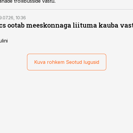
anade trollibusside vastu.
9.07.26, 10:36
ics ootab meeskonnaga liituma kauba va
lini
Kuva rohkem Seotud lugusid