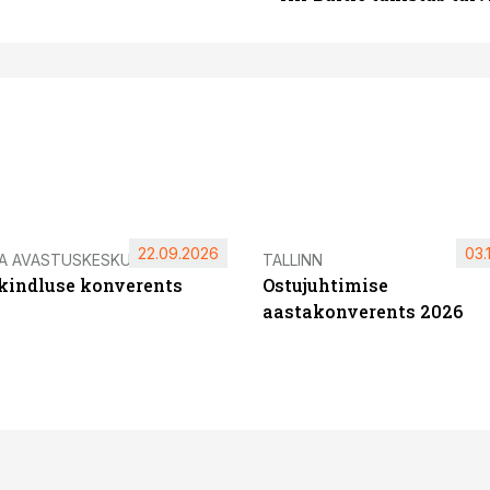
22.09.2026
03.
IA AVASTUSKESKUS
TALLINN
ikindluse konverents
Ostujuhtimise
aastakonverents 2026