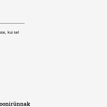
se, kui sel
droonirünnak