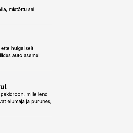
la, mistõttu sai
tte hulgaliselt
llides auto asemel
ul
 pakidroon, mille lend
vat elumaja ja purunes,