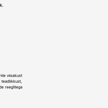
k.
le viisakust
teadlikkust,
de reeglitega