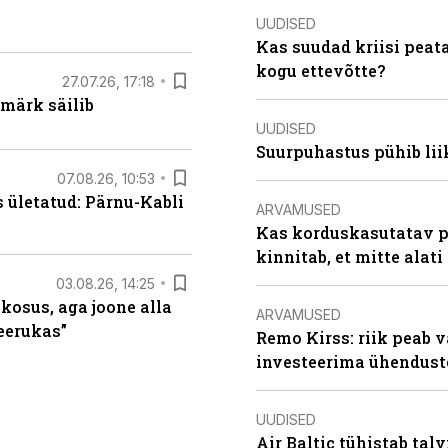
UUDISED
Kas suudad kriisi peat
kogu ettevõtte?
27.07.26, 17:18
märk säilib
UUDISED
Suurpuhastus pühib liik
07.08.26, 10:53
s ületatud: Pärnu-Kabli
ARVAMUSED
Kas korduskasutatav p
kinnitab, et mitte alati
03.08.26, 14:25
 kosus, aga joone alla
ARVAMUSED
keerukas”
Remo Kirss: riik peab v
investeerima ühendust
UUDISED
Air Baltic tühistab talv