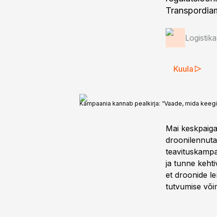
Transpordiam
Logistik
Kuula
Kampaania kannab pealkirja: “Vaade, mida keeg
Mai keskpaiga
droonilennutam
teavituskampa
ja tunne keht
et droonide le
tutvumise või