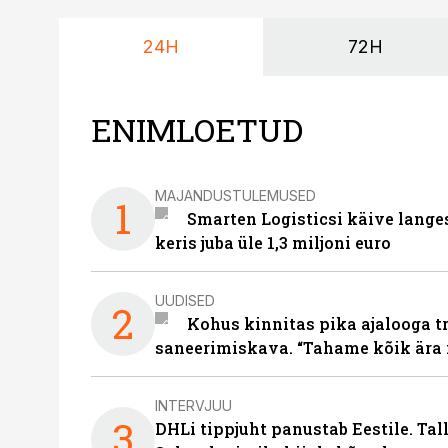
24H
72H
ENIMLOETUD
MAJANDUSTULEMUSED
1
Smarten Logisticsi käive lange
keris juba üle 1,3 miljoni euro
UUDISED
2
Kohus kinnitas pika ajalooga t
saneerimiskava. “Tahame kõik ära 
INTERVJUU
3
DHLi tippjuht panustab Eestile. Tal