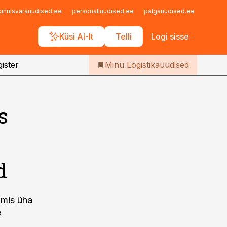
Iseteenindus
kinnisvarauudised.ee
personaliuudised.ee
palgauudised.ee
finant
Telli Logistikauudised
Küsi AI-lt
Telli
Logi sisse
ister
Minu Logistikauudised
s
d
umis üha
e