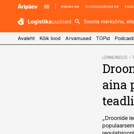
aripaev.ee
toostusuudised.ee
kaub
kaubandus.ee
imelineajalugu.ee
kinnisvarauudised.ee
imelineteadus.ee
Avaleht
Kõik lood
Arvamused
TOPid
Podcasti
cebook
LENNUNDUS
Droon
Twitter)
kedIn
aina 
ail
teadl
k
„Droonide le
populaarsema
regulatsioon