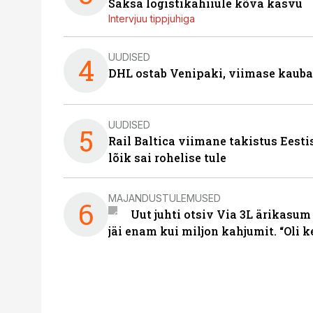
Saksa logistikahiiule kõva kasvu
Intervjuu tippjuhiga
UUDISED
4
DHL ostab Venipaki, viimase kauba
UUDISED
5
Rail Baltica viimane takistus Eesti
lõik sai rohelise tule
MAJANDUSTULEMUSED
6
Uut juhti otsiv Via 3L ärikasum
jäi enam kui miljon kahjumit. “Oli 