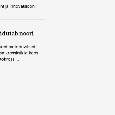
ent ja innovatsiooni
õidutab noori
ored motohuvilised
a krossitsiklid koos
tokrossi