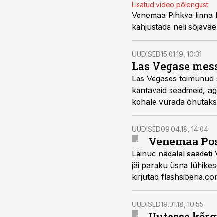
Lisatud video põlengust
Venemaa Pihkva linna Ee
kahjustada neli sõjaväe
UUDISED
15.01.19, 10:31
Las Vegase mess 
Las Vegases toimunud s
kantavaid seadmeid, aga
kohale vurada õhutaks
UUDISED
09.04.18, 14:04
Venemaa Post
Läinud nädalal saadeti 
jäi paraku üsna lühike
kirjutab flashsiberia.co
UUDISED
19.01.18, 10:55
Uutesse kõrg