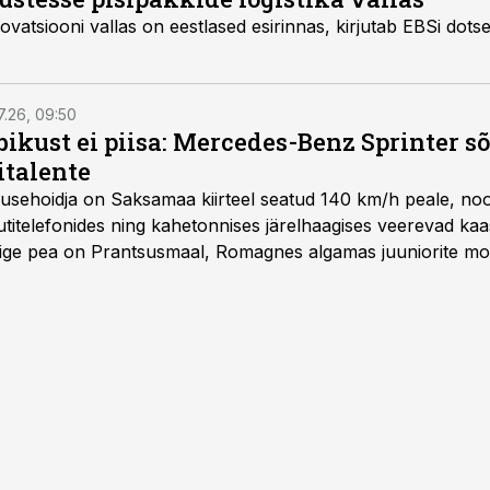
novatsiooni vallas on eestlased esirinnas, kirjutab EBSi dots
7.26, 09:50
bikust ei piisa: Mercedes-Benz Sprinter s
italente
iirusehoidja on Saksamaa kiirteel seatud 140 km/h peale, no
titelefonides ning kahetonnises järelhaagises veerevad kaas
Õige pea on Prantsusmaal, Romagnes algamas juuniorite mo
d.