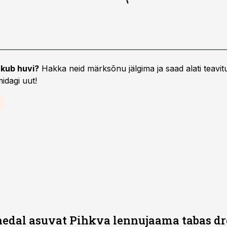
kub huvi?
Hakka neid märksõnu jälgima ja saad alati teavitu
idagi uut!
lähedal asuvat Pihkva lennujaama tabas 