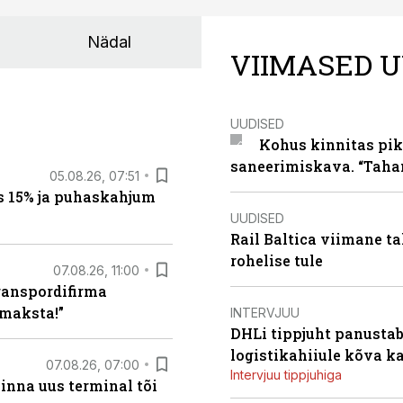
Nädal
VIIMASED U
UUDISED
Kohus kinnitas pik
saneerimiskava. “Taha
05.08.26, 07:51
s 15% ja puhaskahjum
UUDISED
Rail Baltica viimane ta
rohelise tule
07.08.26, 11:00
ranspordifirma
maksta!”
INTERVJUU
DHLi tippjuht panustab 
logistikahiiule kõva k
07.08.26, 07:00
Intervjuu tippjuhiga
linna uus terminal tõi