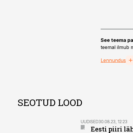
See teema pa
teemal ilmub m
Lennundus
SEOTUD LOOD
UUDISED
30.08.23, 12:23
Eesti piiri 