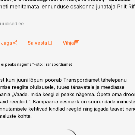
eti mehitamata lennunduse osakonna juhataja Priit Rif
auudised.ee
Jaga
Salvesta
Vihja
i ei peaks nägema.”
Foto:
Transpordiamet
st kuni juuni lõpuni pöörab Transpordiamet tähelepanu
ise reeglite olulisusele, tuues tänavatele ja meediasse
ania „Vaade, mida keegi ei peaks nägema. Õpeta oma drooni
ivaid reegleid.“. Kampaania eesmärk on suurendada inimeste 
nnutamisele kehtivad kindlad reeglid ning jagada teavet nen
maluste kohta.