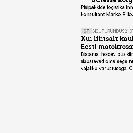
Pisipakkide logistika in
konsultant Marko Rillo.
ST
SISUTURUNDUS
21.0
Kui lihtsalt kau
Eesti motokross
Distantsi hoidev püsik
sisustavad oma aega nu
vajaliku varustusega. 
maailmameistrivõistluse