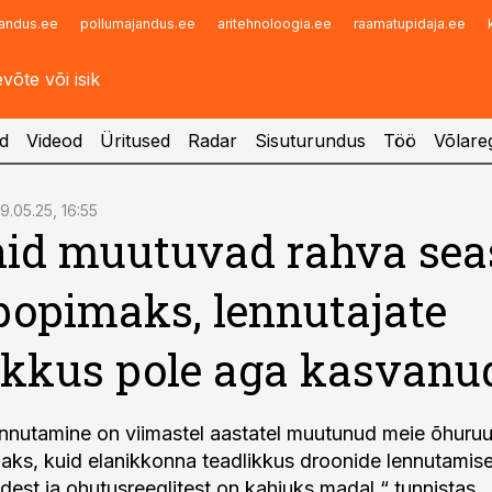
andus.ee
pollumajandus.ee
aritehnoloogia.ee
raamatupidaja.ee
Infopank
Radar
d
Videod
Üritused
Radar
Sisuturundus
Töö
Võlareg
19.05.25, 16:55
id muutuvad rahva sea
popimaks, lennutajate
ikkus pole aga kasvanu
nnutamine on viimastel aastatel muutunud meie õhuru
ks, kuid elanikkonna teadlikkus droonide lennutamis
idest ja ohutusreeglitest on kahjuks madal,“ tunnistas