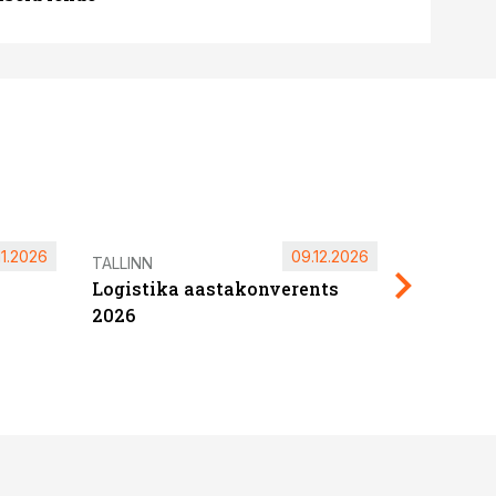
11.2026
09.12.2026
Pärnu ta
TALLINN
Logistika aastakonverents
2027
2026