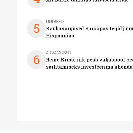
UUDISED
5
Kaubavargused Euroopas tegid juuni
Hispaanias
ARVAMUSED
6
Remo Kirss: riik peab väljaspool pe
säilitamiseks investeerima ühendu