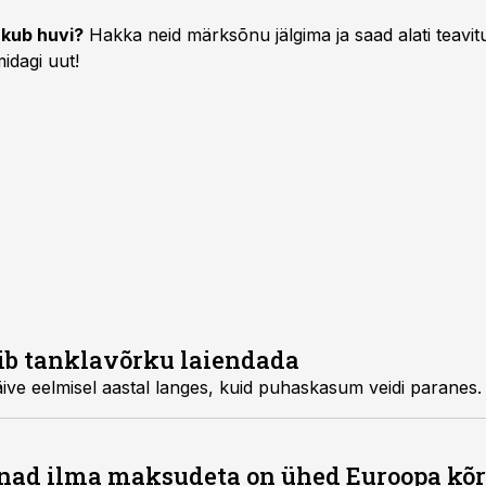
kub huvi?
Hakka neid märksõnu jälgima ja saad alati teavitu
idagi uut!
ib tanklavõrku laiendada
ive eelmisel aastal langes, kuid puhaskasum veidi paranes.
nnad ilma maksudeta on ühed Euroopa k