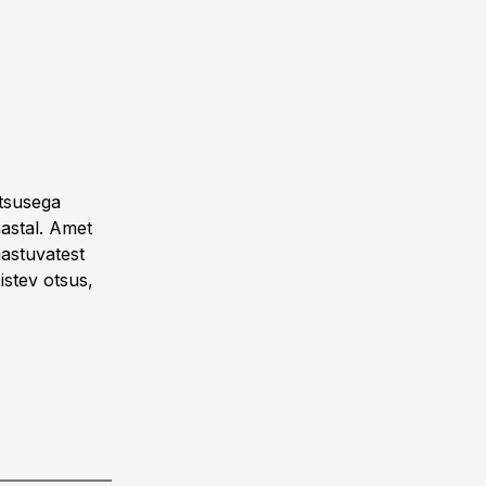
tsusega
aastal. Amet
aastuvatest
istev otsus,