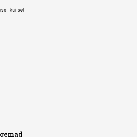
se, kui sel
õrgemad