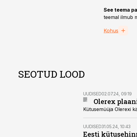
See teema pa
teemal ilmub m
Kohus
SEOTUD LOOD
UUDISED
02.07.24, 09:19
Olerex plaan
Kütusemüüja Olerexi kä
UUDISED
31.05.24, 10:43
Eesti kütusehi