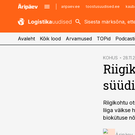
aripaev.ee
toostusuudised.ee
kaub
kaubandus.ee
imelineajalugu.ee
kinnisvarauudised.ee
imelineteadus.ee
Avaleht
Kõik lood
Arvamused
TOPid
Podcasti
cebook
KOHUS
28.11.
Riigi
Twitter)
kedIn
süüdi
ail
k
Riigikohtu o
liiga väikse 
biokütuse nõ
Äripäev