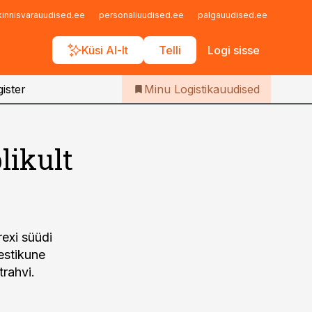
Iseteenindus
kinnisvarauudised.ee
personaliuudised.ee
palgauudised.ee
finant
Telli Logistikauudised
Küsi AI-lt
Telli
Logi sisse
ister
Minu Logistikauudised
likult
exi süüdi
jestikune
rahvi.