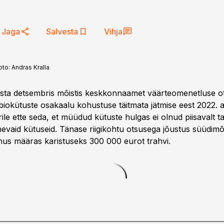
Jaga
Salvesta
Vihja
oto:
Andras Kralla
ta detsembris mõistis keskkonnaamet väärteomenetluse o
 biokütuste osakaalu kohustuse täitmata jätmise eest 2022. 
rile ette seda, et müüdud kütuste hulgas ei olnud piisavalt t
inevaid kütuseid. Tänase riigikohtu otsusega jõustus süüdimõ
kohus määras karistuseks 300 000 eurot trahvi.