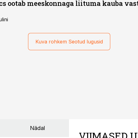
ics ootab meeskonnaga liituma kauba va
lini
Kuva rohkem Seotud lugusid
Nädal
VIIMASED U