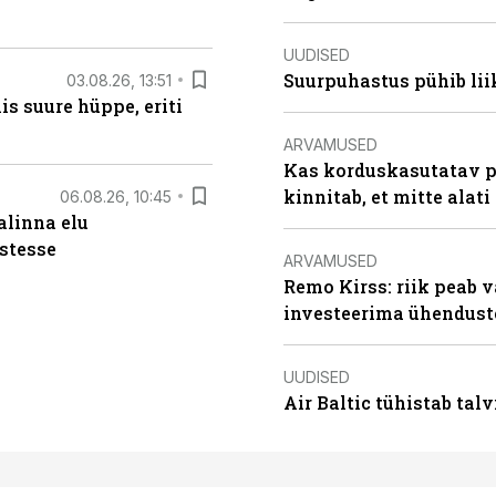
UUDISED
Suurpuhastus pühib liik
03.08.26, 13:51
s suure hüppe, eriti
ARVAMUSED
Kas korduskasutatav p
kinnitab, et mitte alati
06.08.26, 10:45
alinna elu
stesse
ARVAMUSED
Remo Kirss: riik peab v
investeerima ühendust
UUDISED
Air Baltic tühistab talv