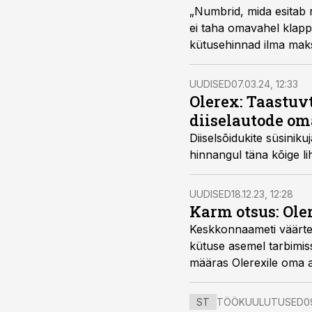
„Numbrid, mida esitab 
ei taha omavahel klappi
kütusehinnad ilma maks
Konkurentsiameti peadi
UUDISED
07.03.24, 12:33
Olerex: Taastuv
diiselautode om
Diiselsõidukite süsinik
hinnangul täna kõige li
UUDISED
18.12.23, 12:28
Karm otsus: Oler
Keskkonnaameti väärteo
kütuse asemel tarbimisse
määras Olerexile oma aj
ST
TÖÖKUULUTUSED
0