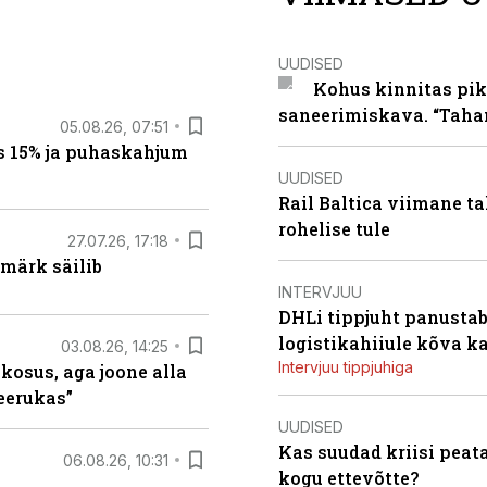
UUDISED
Kohus kinnitas pik
saneerimiskava. “Taha
05.08.26, 07:51
s 15% ja puhaskahjum
UUDISED
Rail Baltica viimane ta
rohelise tule
27.07.26, 17:18
märk säilib
INTERVJUU
DHLi tippjuht panustab 
logistikahiiule kõva k
03.08.26, 14:25
Intervjuu tippjuhiga
 kosus, aga joone alla
keerukas”
UUDISED
Kas suudad kriisi peat
06.08.26, 10:31
kogu ettevõtte?