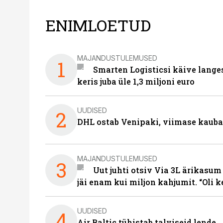
ENIMLOETUD
MAJANDUSTULEMUSED
1
Smarten Logisticsi käive lange
keris juba üle 1,3 miljoni euro
UUDISED
2
DHL ostab Venipaki, viimase kauba
MAJANDUSTULEMUSED
3
Uut juhti otsiv Via 3L ärikasum
jäi enam kui miljon kahjumit. “Oli 
UUDISED
4
Air Baltic tühistab talviseid lende