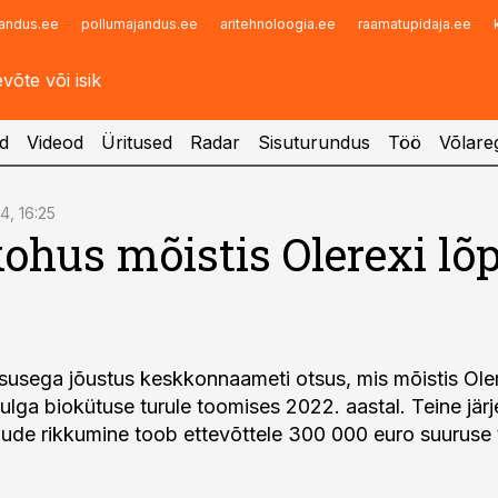
andus.ee
pollumajandus.ee
aritehnoloogia.ee
raamatupidaja.ee
Infopank
Radar
d
Videod
Üritused
Radar
Sisuturundus
Töö
Võlareg
24, 16:25
kohus mõistis Olerexi lõp
tsusega jõustus keskkonnaameti otsus, mis mõistis Oler
hulga biokütuse turule toomises 2022. aastal. Teine jär
ude rikkumine toob ettevõttele 300 000 euro suuruse t