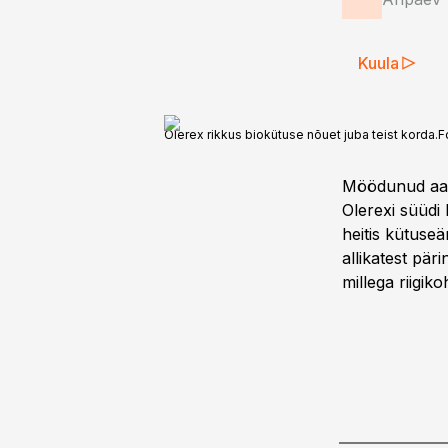
Kuula
Olerex rikkus biokütuse nõuet juba teist korda.
F
Möödunud aas
Olerexi süüdi
heitis kütuseä
allikatest pär
millega riigi