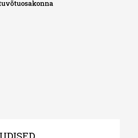
stuvõtuosakonna
UDISED