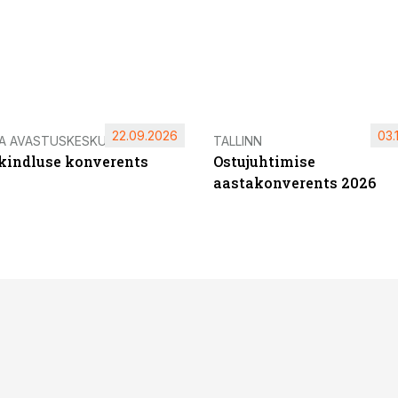
22.09.2026
03.
IA AVASTUSKESKUS
TALLINN
ikindluse konverents
Ostujuhtimise
aastakonverents 2026