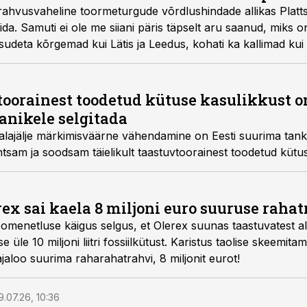
rahvusvaheline toormeturgude võrdlushindade allikas Platts
da. Samuti ei ole me siiani päris täpselt aru saanud, miks on
udeta kõrgemad kui Lätis ja Leedus, kohati ka kallimad kui
rektor Evelin Pärn-Lee Eesti Varude Keskuse korraldatud 
toorainest toodetud kütuse kasulikkust o
anikele selgitada
ujalajälje märkimisväärne vähendamine on Eesti suurima tankl
htsam ja soodsam täielikult taastuvtoorainest toodetud kütus
ex sai kaela 8 miljoni euro suuruse raha
menetluse käigus selgus, et Olerex suunas taastuvatest all
 üle 10 miljoni liitri fossiilkütust. Karistus taolise skeemit
aloo suurima raharahatrahvi, 8 miljonit eurot!
9.07.26, 10:36