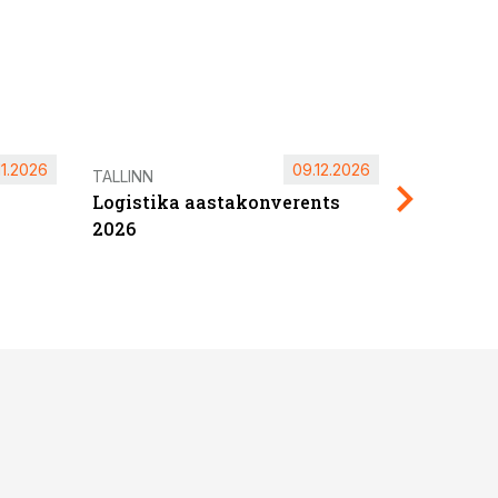
11.2026
09.12.2026
Pärnu ta
TALLINN
Logistika aastakonverents
2027
2026