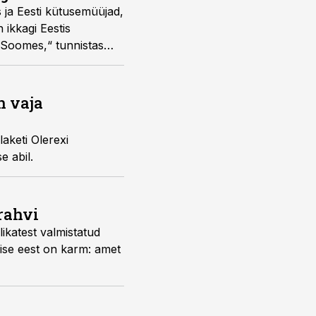
 ja Eesti kütusemüüjad,
 ikkagi Eestis
 Soomes,“ tunnistas
kütusepäeval.
n vaja
aketi Olerexi
e abil.
trahvi
ikatest valmistatud
amise eest on karm: amet