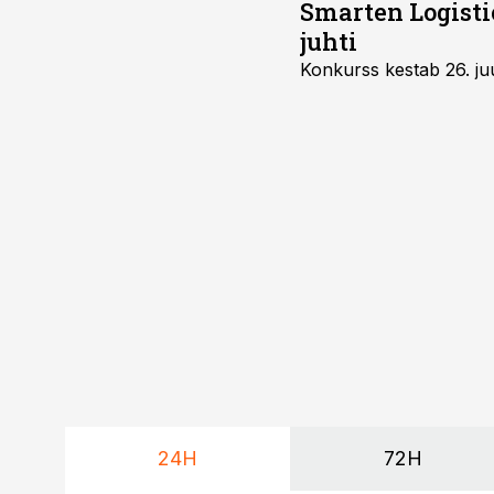
Smarten Logist
juhti
Konkurss kestab 26. juu
24H
72H