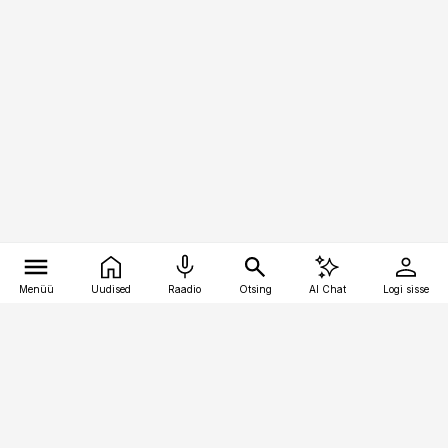
Menüü
Uudised
Raadio
Otsing
AI Chat
Logi sisse
Vana-Lõuna 39/1, 19094 Tallinn
(+372) 667 0111
logistikauudised@logistikauudised.ee