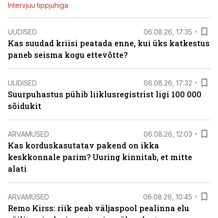
Intervjuu tippjuhiga
UUDISED
06.08.26, 17:35
Kas suudad kriisi peatada enne, kui üks katkestus
paneb seisma kogu ettevõtte?
UUDISED
06.08.26, 17:32
Suurpuhastus pühib liiklusregistrist ligi 100 000
sõidukit
ARVAMUSED
06.08.26, 12:03
Kas korduskasutatav pakend on ikka
keskkonnale parim? Uuring kinnitab, et mitte
alati
ARVAMUSED
06.08.26, 10:45
Remo Kirss: riik peab väljaspool pealinna elu