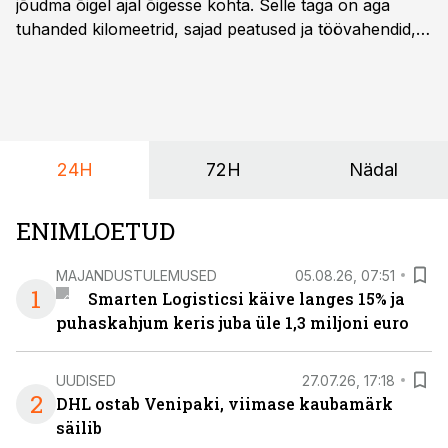
jõudma õigel ajal õigesse kohta. Selle taga on aga
tuhanded kilomeetrid, sajad peatused ja töövahendid,
mille peale peab saama alati kindel olla. Just seepärast
on DHL usaldanud Mercedes-Benzi tarbesõidukeid
juba enam kui kümme aastat ning koostöö Vehoga on
selle aja jooksul kujunenud oluliseks osaks ettevõtte
igapäevasest tööst.
24H
72H
Nädal
ENIMLOETUD
MAJANDUSTULEMUSED
05.08.26, 07:51
1
Smarten Logisticsi käive langes 15% ja
puhaskahjum keris juba üle 1,3 miljoni euro
UUDISED
27.07.26, 17:18
2
DHL ostab Venipaki, viimase kaubamärk
säilib