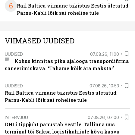
6
Rail Baltica viimane takistus Eestis ületatud:
Pärnu-Kabli lõik sai rohelise tule
VIIMASED UUDISED
UUDISED
07.08.26, 11:00
Kohus kinnitas pika ajalooga transpordifirma
saneerimiskava. “Tahame kõik ära maksta!”
UUDISED
07.08.26, 10:53
Rail Baltica viimane takistus Eestis ületatud:
Pärnu-Kabli lõik sai rohelise tule
INTERVJUU
07.08.26, 07:00
DHLi tippjuht panustab Eestile. Tallinna uus
terminal tõi Saksa logistikahiiule kõva kasvu