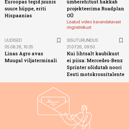
Euroopas tegid juunis
ümberehitust hakkab
suure hüppe, eriti
projekteerima Roadplan
Hispaanias
OÜ
Lisatud video kavandatavast
ringristmikust
ST
UUDISED
SISUTURUNDUS
05.08.26, 10:35
21.07.26, 09:50
Linas Agro avas
Kui lihtsalt kaubikust
Muugal viljaterminali
ei piisa: Mercedes-Benz
Sprinter sõidutab noori
Eesti motokrossitalente