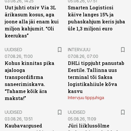
03.08.26, 14:25
05.08.26, 07:51
Uut juhti otsiv Via 3L
Smarten Logisticsi
ärikasum kosus, aga
käive langes 15% ja
joone alla jäi enam kui
puhaskahjum keris juba
miljon kahjumit. “Oli
üle 1,3 miljoni euro
keerukas”
UUDISED
INTERVJUU
07.08.26, 11:00
07.08.26, 07:00
Kohus kinnitas pika
DHLi tippjuht panustab
ajalooga
Eestile. Tallinna uus
transpordifirma
terminal tõi Saksa
saneerimiskava.
logistikahiiule kõva
“Tahame kõik ära
kasvu
maksta!”
Intervjuu tippjuhiga
UUDISED
UUDISED
03.08.26, 13:51
05.08.26, 11:09
Kaubavargused
Jüri liiklussõlme