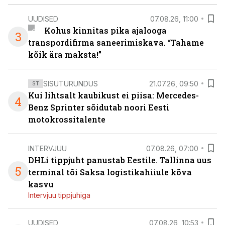
UUDISED
07.08.26, 11:00
Kohus kinnitas pika ajalooga
3
transpordifirma saneerimiskava. “Tahame
kõik ära maksta!”
SISUTURUNDUS
21.07.26, 09:50
ST
Kui lihtsalt kaubikust ei piisa: Mercedes-
4
Benz Sprinter sõidutab noori Eesti
motokrossitalente
INTERVJUU
07.08.26, 07:00
DHLi tippjuht panustab Eestile. Tallinna uus
5
terminal tõi Saksa logistikahiiule kõva
kasvu
Intervjuu tippjuhiga
UUDISED
07.08.26, 10:53