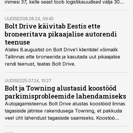
inimesi 37, kelle seast toob logistikauudised välja 30
esimest. Nagu arvata võis, platseerus esikohale
Skinest Grupi omanik Olev Ossinovski, kelle varade
UUDISED
08.08.24, 09:45
maht kasvas aastaga suisa 159,3 miljoni euro võrra,
Bolt Drive käivitab Eestis ette
küündides nüüd 391,9 miljonile eurole.
broneeritava pikaajalise autorendi
teenuse
Alates 8.augustist on Bolt Drive’i klientidel võimalik
Tallinnas ette broneerida ja kasutada uut pikaajalise
rendi teenust, teatas Bolt Drive.
UUDISED
25.07.24, 10:27
Bolt ja Towning alustasid koostööd
parkimisprobleemide lahendamiseks
Autojagamisteenus Bolt Drive alustas koostööd linnas
tagasiside jätmise rakendusega Towning, et pakkuda
veel üht lahendust tagasiside saamiseks. Koostöö
eesmärk on muuta linnad paremaks elukohaks,
pakkudes uut kiiret ja tõhusat kommunikatsioonikanalit