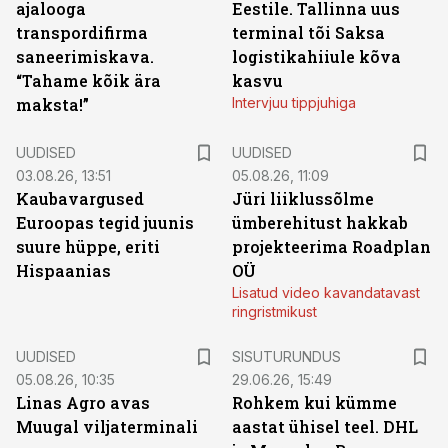
ajalooga
Eestile. Tallinna uus
transpordifirma
terminal tõi Saksa
saneerimiskava.
logistikahiiule kõva
“Tahame kõik ära
kasvu
maksta!”
Intervjuu tippjuhiga
UUDISED
UUDISED
03.08.26, 13:51
05.08.26, 11:09
Kaubavargused
Jüri liiklussõlme
Euroopas tegid juunis
ümberehitust hakkab
suure hüppe, eriti
projekteerima Roadplan
Hispaanias
OÜ
Lisatud video kavandatavast
ringristmikust
ST
UUDISED
SISUTURUNDUS
05.08.26, 10:35
29.06.26, 15:49
Linas Agro avas
Rohkem kui kümme
Muugal viljaterminali
aastat ühisel teel. DHL