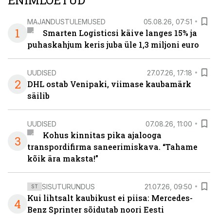
ENIMLOETUD
MAJANDUSTULEMUSED
05.08.26, 07:51
1
Smarten Logisticsi käive langes 15% ja
puhaskahjum keris juba üle 1,3 miljoni euro
UUDISED
27.07.26, 17:18
2
DHL ostab Venipaki, viimase kaubamärk
säilib
UUDISED
07.08.26, 11:00
Kohus kinnitas pika ajalooga
3
transpordifirma saneerimiskava. “Tahame
kõik ära maksta!”
SISUTURUNDUS
21.07.26, 09:50
ST
Kui lihtsalt kaubikust ei piisa: Mercedes-
4
Benz Sprinter sõidutab noori Eesti