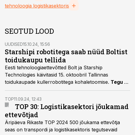
tehnoloogia logistikasektoris
SEOTUD LOOD
UUDISED
15.10.24, 15:56
Starshipi robotitega saab nüüd Boltist
toidukaupu tellida
Eesti tehnoloogiaettevõtted Bolt ja Starship
Technologies käivitasid 15. oktoobril Tallinnas
toidukaupade kullerrobotitega kohaletoomise.
Tegu on
olulise verstapostiga eelmisel aastal alustatud
koostöös, mis avab ukse Starshipi robotite
TOP
11.09.24, 12:43
kasutamiseks Bolt Foodi tellimustes ka teistes
TOP 30: Logistikasektori jõukamad
Euroopa linnades.
ettevõtjad
Äripäeva Rikaste TOP 2024 500 jõukama ettevõtja
seas on transpordi ja logistikasektoris tegutsevaid