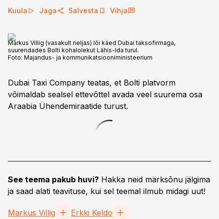
Kuula
Jaga
Salvesta
Vihja
Markus Villig (vasakult neljas) lõi käed Dubai taksofirmaga,
suurendades Bolti kohalolekut Lähis-Ida turul.
Foto:
Majandus- ja kommunikatsiooniministeerium
Dubai Taxi Company teatas, et Bolti platvorm
võimaldab sealsel ettevõttel avada veel suurema osa
Araabia Ühendemiraatide turust.
See teema pakub huvi?
Hakka neid märksõnu jälgima
ja saad alati teavituse, kui sel teemal ilmub midagi uut!
Markus Villig
Erkki Keldo