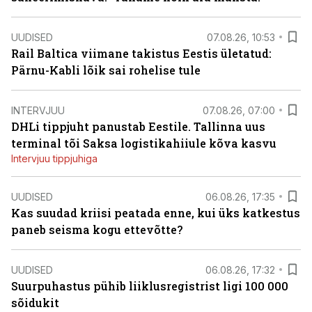
UUDISED
07.08.26, 10:53
Rail Baltica viimane takistus Eestis ületatud:
Pärnu-Kabli lõik sai rohelise tule
INTERVJUU
07.08.26, 07:00
DHLi tippjuht panustab Eestile. Tallinna uus
terminal tõi Saksa logistikahiiule kõva kasvu
Intervjuu tippjuhiga
UUDISED
06.08.26, 17:35
Kas suudad kriisi peatada enne, kui üks katkestus
paneb seisma kogu ettevõtte?
UUDISED
06.08.26, 17:32
Suurpuhastus pühib liiklusregistrist ligi 100 000
sõidukit