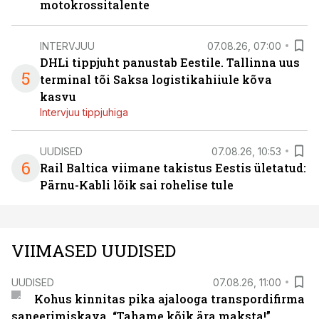
motokrossitalente
INTERVJUU
07.08.26, 07:00
DHLi tippjuht panustab Eestile. Tallinna uus
5
terminal tõi Saksa logistikahiiule kõva
kasvu
Intervjuu tippjuhiga
UUDISED
07.08.26, 10:53
6
Rail Baltica viimane takistus Eestis ületatud:
Pärnu-Kabli lõik sai rohelise tule
VIIMASED UUDISED
UUDISED
07.08.26, 11:00
Kohus kinnitas pika ajalooga transpordifirma
saneerimiskava. “Tahame kõik ära maksta!”