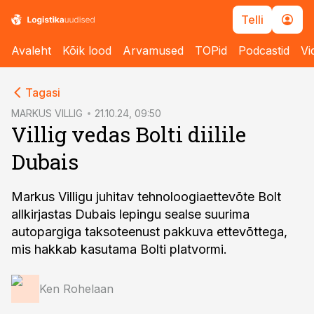
Telli
Avaleht
Kõik lood
Arvamused
TOPid
Podcastid
Vi
cebook
Tagasi
Twitter)
MARKUS VILLIG
21.10.24, 09:50
Villig vedas Bolti diilile
kedIn
Dubais
ail
k
Markus Villigu juhitav tehnoloogiaettevõte Bolt
allkirjastas Dubais lepingu sealse suurima
autopargiga taksoteenust pakkuva ettevõttega,
mis hakkab kasutama Bolti platvormi.
Ken Rohelaan