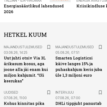
TALLINN - IDA-VIRUMAA
ENERGIA AVASTUS
Energiasäästlikud lahendused
Kriisikindluse
2026
HETKEL KUUM
MAJANDUSTULEMUSED
MAJANDUSTULEMUSED
03.08.26, 14:25
05.08.26, 07:51
Uut juhti otsiv Via 3L
Smarten Logisticsi
ärikasum kosus, aga
käive langes 15% ja
joone alla jäi enam kui
puhaskahjum keris juba
miljon kahjumit. “Oli
üle 1,3 miljoni euro
keerukas”
UUDISED
INTERVJUU
07.08.26, 11:00
07.08.26, 07:00
Kohus kinnitas pika
DHLi tippjuht panustab