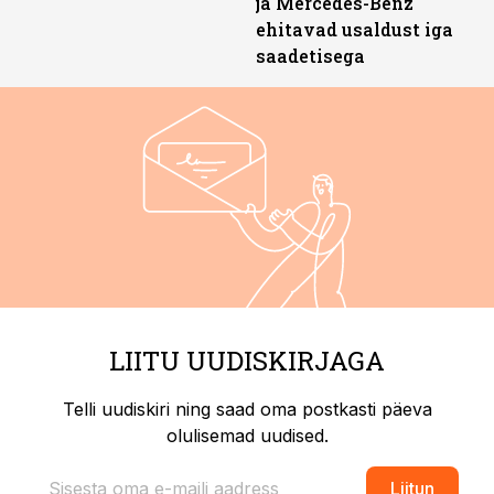
ja Mercedes-Benz
ehitavad usaldust iga
saadetisega
LIITU UUDISKIRJAGA
Telli uudiskiri ning saad oma postkasti päeva
olulisemad uudised.
Liitun