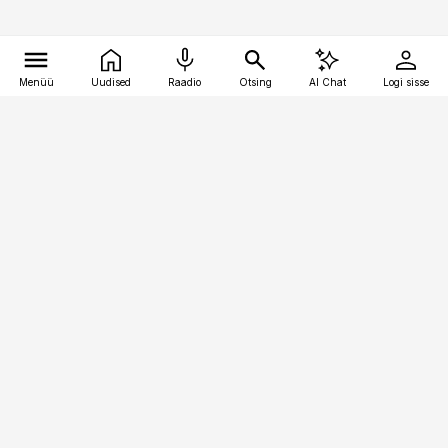
Menüü
Uudised
Raadio
Otsing
AI Chat
Logi sisse
Vana-Lõuna 39/1, 19094 Tallinn
(+372) 667 0111
logistikauudised@logistikauudised.ee
Telli
Reklaam
Firmast
Sisu kasutamisõigused
Ajakirjaniku
eetikakoodeks
Üldtingimused
Privaatsustingimused
Küpsiste poliitika
KKK