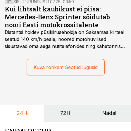
SISUTURUNDUS
21.07.26, 09:50
ST
ettevõtte ja linnaelanike vahel.
Kui lihtsalt kaubikust ei piisa:
Mercedes-Benz Sprinter sõidutab
noori Eesti motokrossitalente
Distantsi hoidev püsikiirusehoidja on Saksamaa kiirteel
seatud 140 km/h peale, noored motohuvilised
sisustavad oma aega nutitelefonides ning kahetonnises
järelhaagises veerevad kaasa krossitsiklid koos vajaliku
varustusega. Õige pea on Prantsusmaal, Romagnes
algamas juuniorite motokrossi
Kuva rohkem Seotud lugusid
maailmameistrivõistlused.
24H
72H
Nädal