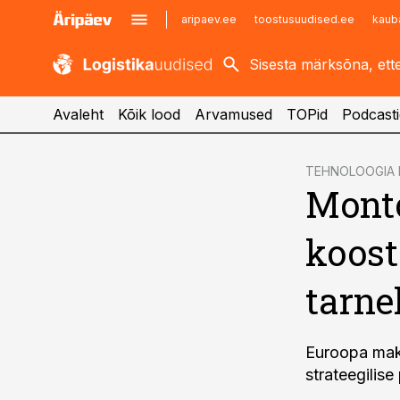
aripaev.ee
toostusuudised.ee
kaub
kaubandus.ee
imelineajalugu.ee
kinnisvarauudised.ee
imelineteadus.ee
Avaleht
Kõik lood
Arvamused
TOPid
Podcasti
cebook
TEHNOLOOGIA 
Monto
Twitter)
kedIn
koost
ail
tarne
k
Euroopa mak
strateegilis