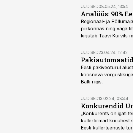
UUDISED
08.05.24, 13:54
Analüüs: 90% Ee
Regionaal- ja Põllumaj
piirkonnas ning väga tih
kirjutab Taavi Kurvits 
UUDISED
23.04.24, 12:42
Pakiautomaatide
Eesti pakiveoturul al
koosneva võrgustikuga. 
Balti riigis.
UUDISED
13.02.24, 08:44
Konkurendid Unis
„Konkurents on igati te
kullerfirmad kui ühest 
Eesti kullerteenuste t