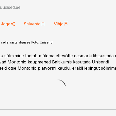
auudised.ee
Jaga
Salvesta
Vihja
 selle aasta alguses.
Foto:
Unisend
u sõlmimine toetab mõlema ettevõtte eesmärki lihtsustada
vad Montonio kaupmehed Baltikumis kasutada Unisendi
useid otse Montonio platvormi kaudu, eraldi lepingut sõlmima