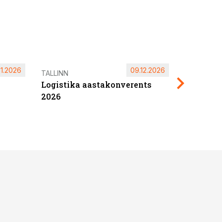
11.2026
09.12.2026
Pärnu ta
TALLINN
Logistika aastakonverents
2027
2026