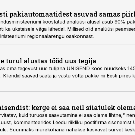
sti pakiautomaatidest asuvad samas pii
andusministeeriumi koostatud analüüsi alusel asub 90% pa
ti ka üksteisele väga lähedal. Millised olid analüüsi peamised
ministeeriumi regionaalarengu osakonnast.
 turul alustas tööd uus tegija
ustas oma tegevust uue tulijana UNISEND koos nüüdseks 14
Kliendid saavad saata ja vastu võtta pakke nii Eesti piires 
endist: kerge ei saa neil siiatulek olem
rvitatav, kuid turuosa saavutamine ei saa olema lihtne,“ ne
suust, kommenteerides Leedu riikliku postifirma sisenemist
urule. Suurimaks murekohana nähakse kasvavat survet keskk