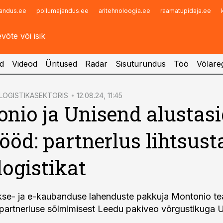
andus.ee
pollumajandus.ee
aritehnoloogia.ee
raamatupidaja.ee
Infopank
Radar
d
Videod
Üritused
Radar
Sisuturundus
Töö
Võlareg
LOGISTIKASEKTORIS
12.08.24, 11:45
nio ja Unisend alustas
ööd: partnerlus lihtsust
logistikat
se- ja e-kaubanduse lahenduste pakkuja Montonio te
e partnerluse sõlmimisest Leedu pakiveo võrgustikuga 