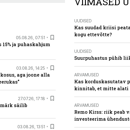
VIIMASED U
UUDISED
Kas suudad kriisi peat
kogu ettevõtte?
05.08.26, 07:51
s 15% ja puhaskahjum
UUDISED
Suurpuhastus pühib liik
03.08.26, 14:25
 kosus, aga joone alla
ARVAMUSED
Kas korduskasutatav p
keerukas”
kinnitab, et mitte alati
27.07.26, 17:18
märk säilib
ARVAMUSED
Remo Kirss: riik peab v
investeerima ühendust
03.08.26, 13:51