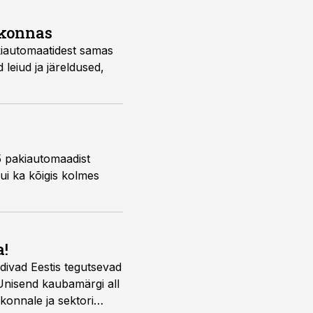
rkonnas
kiautomaatidest samas
 leiud ja järeldused,
5 pakiautomaadist
kui ka kõigis kolmes
a!
ndivad Eestis tegutsevad
 Unisend kaubamärgi all
onnale ja sektori