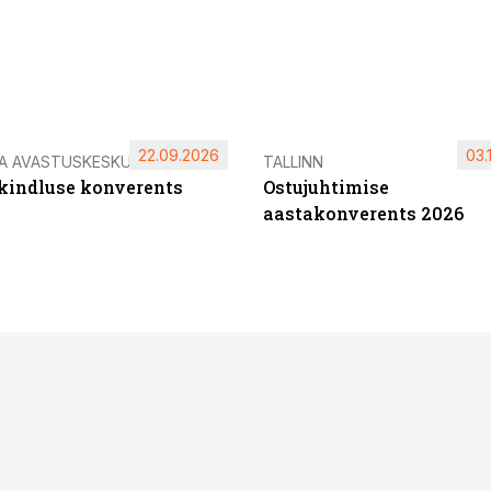
22.09.2026
03.
IA AVASTUSKESKUS
TALLINN
ikindluse konverents
Ostujuhtimise
aastakonverents 2026