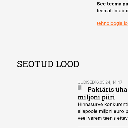
See teema pa
teemal ilmub m
tehnoloogia lo
SEOTUD LOOD
UUDISED
16.05.24, 14:47
Pakiäris üha
miljoni piiri
Hinnasurve konkurentid
allapoole miljoni euro 
veel varem teenis ettev
kasvavatele mahtudele m