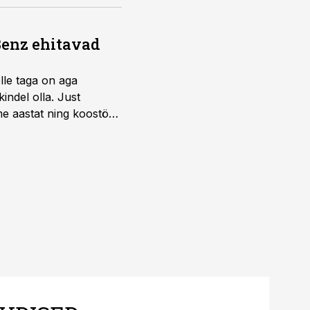
Benz ehitavad
elle taga on aga
indel olla. Just
e aastat ning koostöö
.