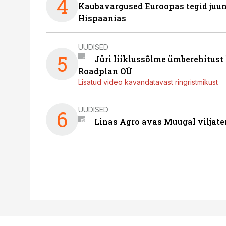
4
Kaubavargused Euroopas tegid juuni
Hispaanias
UUDISED
5
Jüri liiklussõlme ümberehitust
Roadplan OÜ
Lisatud video kavandatavast ringristmikust
UUDISED
6
Linas Agro avas Muugal viljate