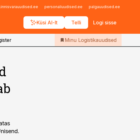
Iseteenindus
kinnisvarauudised.ee
personaliuudised.ee
palgauudised.ee
finant
Telli Logistikauudised
Küsi AI-lt
Telli
Logi sisse
ister
Minu Logistikauudised
id
ab
atas
Unisend.