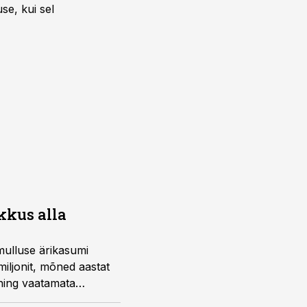
se, kui sel
kkus alla
mulluse ärikasumi
miljonit, mõned aastat
 ning vaatamata