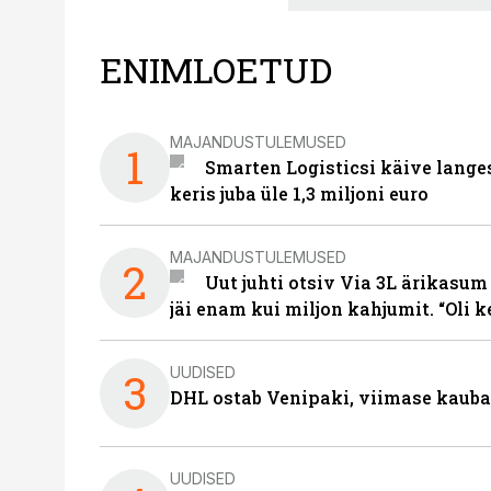
ENIMLOETUD
MAJANDUSTULEMUSED
1
Smarten Logisticsi käive lange
keris juba üle 1,3 miljoni euro
MAJANDUSTULEMUSED
2
Uut juhti otsiv Via 3L ärikasum
jäi enam kui miljon kahjumit. “Oli 
UUDISED
3
DHL ostab Venipaki, viimase kauba
UUDISED