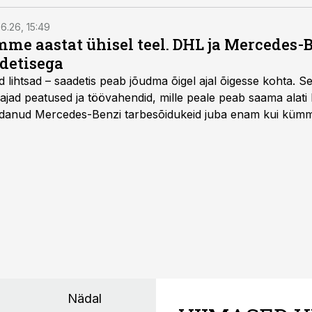
anemist.
6.26, 15:49
e aastat ühisel teel. DHL ja Mercedes-
adetisega
d lihtsad – saadetis peab jõudma õigel ajal õigesse kohta. S
ajad peatused ja töövahendid, mille peale peab saama alati k
danud Mercedes-Benzi tarbesõidukeid juba enam kui kümm
ksul kujunenud oluliseks osaks ettevõtte igapäevasest tööst
Nädal