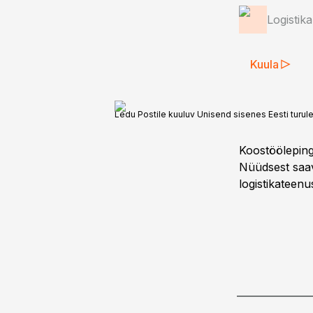
Logistik
Kuula
Ledu Postile kuuluv Unisend sisenes Eesti turule
Koostööleping
Nüüdsest saa
logistikateen