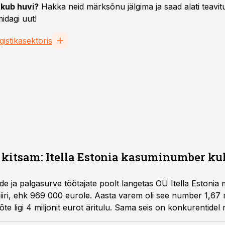
kub huvi?
Hakka neid märksõnu jälgima ja saad alati teavitu
idagi uut!
gistikasektoris
 kitsam: Itella Estonia kasuminumber ku
e ja palgasurve töötajate poolt langetas OÜ Itella Estonia 
piiri, ehk 969 000 eurole. Aasta varem oli see number 1,67 
õte ligi 4 miljonit eurot äritulu. Sama seis on konkurentidel
uutub “vorstiviil” selles äris aina õhemaks.