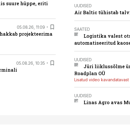
s suure hüppe, eriti
UUDISED
Air Baltic tühistab talv
05.08.26, 11:09
SAATED
 hakkab projekteerima
Logistika valest ot
automatiseeritud kaos
UUDISED
05.08.26, 10:35
Jüri liiklussõlme 
rminali
Roadplan OÜ
Lisatud video kavandatavast r
UUDISED
Linas Agro avas Mu