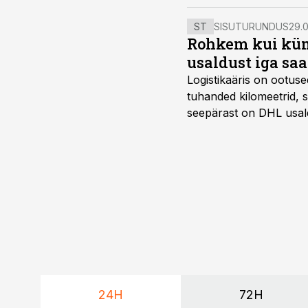
investeerimisvõime kah
ST
SISUTURUNDUS
29.0
Rohkem kui kümm
usaldust iga sa
Logistikaäris on ootuse
tuhanded kilomeetrid, s
seepärast on DHL usal
Vehoga on selle aja joo
24H
72H