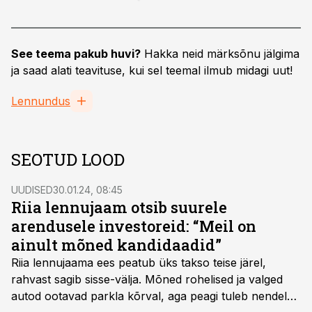
See teema pakub huvi?
Hakka neid märksõnu jälgima
ja saad alati teavituse, kui sel teemal ilmub midagi uut!
Lennundus
SEOTUD LOOD
UUDISED
30.01.24, 08:45
Riia lennujaam otsib suurele
arendusele investoreid: “Meil on
ainult mõned kandidaadid”
Riia lennujaama ees peatub üks takso teise järel,
rahvast sagib sisse-välja. Mõned rohelised ja valged
autod ootavad parkla kõrval, aga peagi tuleb nendele