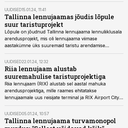
taksodele peatumiseks teine koht leida, kuna täpselt
sinna kerkib lennujaama uus terminal.
UUDISED
15.01.24, 11:41
Tallinna lennujaamas jõudis lõpule
suur taristuprojekt
Lõpule on jõudnud Tallinna lennujaama lennuliiklusala
arendusprojekt, mis oli lennujaama viimase
aastakümne üks suuremaid taristu arendamise
investeerimisprojekte.
UUDISED
22.01.24, 12:32
Riia lennujaam alustab
suuremahulise taristuprojektiga
Riia lennujaam (RIX) alustab sel aastal mahuka
arendusprojektiga, mille raames ehitatakse
lennujaamale uus reisijate terminal ja RIX Airport City
linnak.
UUDISED
05.01.24, 10:57
Tallinna lennujaama turvamonopol