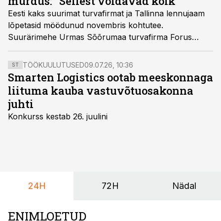
murdus: "Sellest võidavad kõik"
Eesti kaks suurimat turvafirmat ja Tallinna lennujaam
lõpetasid möödunud novembris kohtutee.
Suurärimehe Urmas Sõõrumaa turvafirma Forus
Sercurity võttis üle pea poole kaks kümnendit
lennujaamas turvateenust pakkunud G4Si töö.
TÖÖKUULUTUSED
09.07.26, 10:36
ST
Smarten Logistics ootab meeskonnaga
liituma kauba vastuvõtuosakonna
juhti
Konkurss kestab 26. juulini
24H
72H
Nädal
ENIMLOETUD