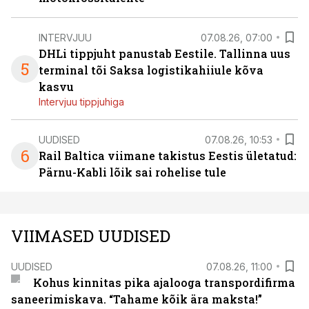
INTERVJUU
07.08.26, 07:00
DHLi tippjuht panustab Eestile. Tallinna uus
5
terminal tõi Saksa logistikahiiule kõva
kasvu
Intervjuu tippjuhiga
UUDISED
07.08.26, 10:53
6
Rail Baltica viimane takistus Eestis ületatud:
Pärnu-Kabli lõik sai rohelise tule
VIIMASED UUDISED
UUDISED
07.08.26, 11:00
Kohus kinnitas pika ajalooga transpordifirma
saneerimiskava. “Tahame kõik ära maksta!”