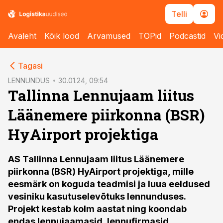
Telli
Avaleht
Kõik lood
Arvamused
TOPid
Podcastid
Vi
cebook
Tagasi
Twitter)
LENNUNDUS
30.01.24, 09:54
Tallinna Lennujaam liitus
kedIn
Läänemere piirkonna (BSR)
ail
HyAirport projektiga
k
AS Tallinna Lennujaam liitus Läänemere
piirkonna (BSR) HyAirport projektiga, mille
eesmärk on koguda teadmisi ja luua eeldused
vesiniku kasutuselevõtuks lennunduses.
Projekt kestab kolm aastat ning koondab
endas lennujaamasid, lennufirmasid,