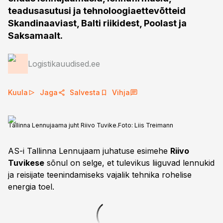
teadusasutusi ja tehnoloogiaettevõtteid
Skandinaaviast, Balti riikidest, Poolast ja
Saksamaalt.
Logistikauudised.ee
Kuula
Jaga
Salvesta
Vihja
Tallinna Lennujaama juht Riivo Tuvike.
Foto:
Liis Treimann
AS-i Tallinna Lennujaam juhatuse esimehe
Riivo
Tuvikese
sõnul on selge, et tulevikus liiguvad lennukid
ja reisijate teenindamiseks vajalik tehnika rohelise
energia toel.