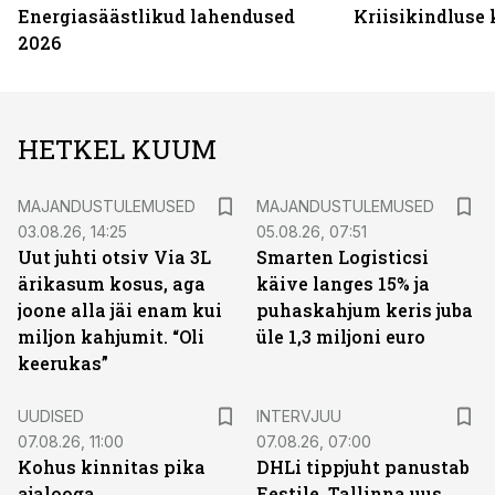
Energiasäästlikud lahendused
Kriisikindluse
2026
HETKEL KUUM
MAJANDUSTULEMUSED
MAJANDUSTULEMUSED
03.08.26, 14:25
05.08.26, 07:51
Uut juhti otsiv Via 3L
Smarten Logisticsi
ärikasum kosus, aga
käive langes 15% ja
joone alla jäi enam kui
puhaskahjum keris juba
miljon kahjumit. “Oli
üle 1,3 miljoni euro
keerukas”
UUDISED
INTERVJUU
07.08.26, 11:00
07.08.26, 07:00
Kohus kinnitas pika
DHLi tippjuht panustab
ajalooga
Eestile. Tallinna uus