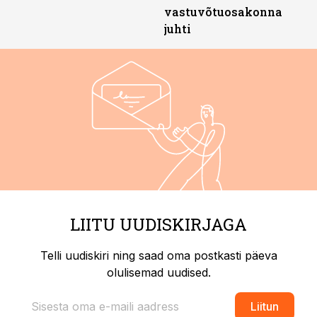
vastuvõtuosakonna
juhti
LIITU UUDISKIRJAGA
Telli uudiskiri ning saad oma postkasti päeva
olulisemad uudised.
Liitun