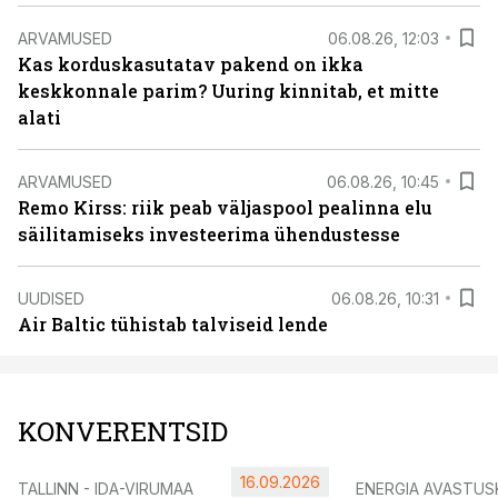
ARVAMUSED
06.08.26, 12:03
Kas korduskasutatav pakend on ikka
keskkonnale parim? Uuring kinnitab, et mitte
alati
ARVAMUSED
06.08.26, 10:45
Remo Kirss: riik peab väljaspool pealinna elu
säilitamiseks investeerima ühendustesse
UUDISED
06.08.26, 10:31
Air Baltic tühistab talviseid lende
KONVERENTSID
16.09.2026
TALLINN - IDA-VIRUMAA
ENERGIA AVASTUS