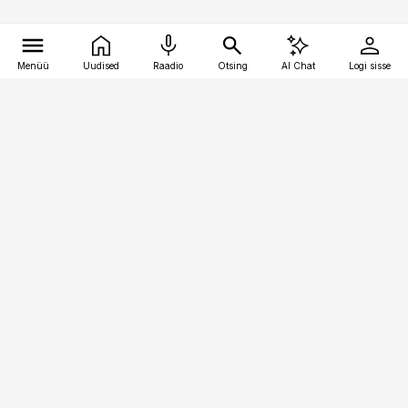
Menüü
Uudised
Raadio
Otsing
AI Chat
Logi sisse
Vana-Lõuna 39/1, 19094 Tallinn
(+372) 667 0111
logistikauudised@logistikauudised.ee
Telli
Reklaam
Firmast
Sisu kasutamisõigused
Ajakirjaniku
eetikakoodeks
Üldtingimused
Privaatsustingimused
Küpsiste poliitika
KKK