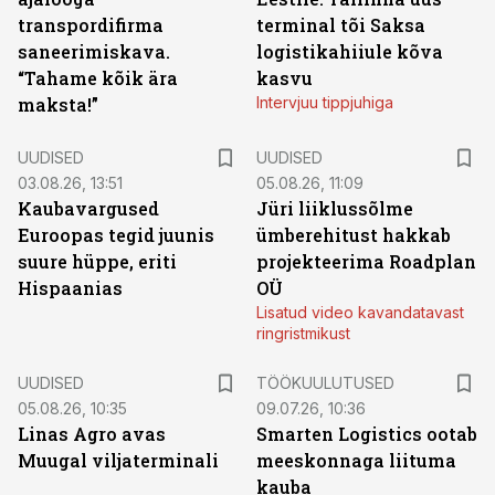
transpordifirma
terminal tõi Saksa
saneerimiskava.
logistikahiiule kõva
“Tahame kõik ära
kasvu
maksta!”
Intervjuu tippjuhiga
UUDISED
UUDISED
03.08.26, 13:51
05.08.26, 11:09
Kaubavargused
Jüri liiklussõlme
Euroopas tegid juunis
ümberehitust hakkab
suure hüppe, eriti
projekteerima Roadplan
Hispaanias
OÜ
Lisatud video kavandatavast
ringristmikust
ST
UUDISED
TÖÖKUULUTUSED
05.08.26, 10:35
09.07.26, 10:36
Linas Agro avas
Smarten Logistics ootab
Muugal viljaterminali
meeskonnaga liituma
kauba