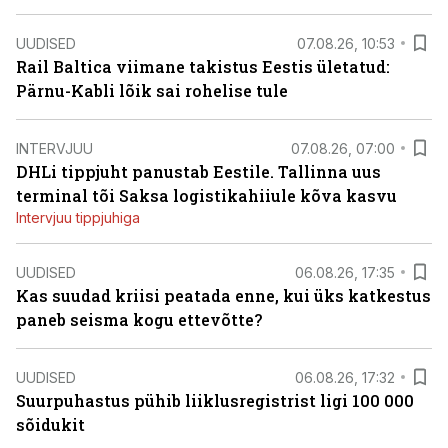
UUDISED
07.08.26, 10:53
Rail Baltica viimane takistus Eestis ületatud:
Pärnu-Kabli lõik sai rohelise tule
INTERVJUU
07.08.26, 07:00
DHLi tippjuht panustab Eestile. Tallinna uus
terminal tõi Saksa logistikahiiule kõva kasvu
Intervjuu tippjuhiga
UUDISED
06.08.26, 17:35
Kas suudad kriisi peatada enne, kui üks katkestus
paneb seisma kogu ettevõtte?
UUDISED
06.08.26, 17:32
Suurpuhastus pühib liiklusregistrist ligi 100 000
sõidukit