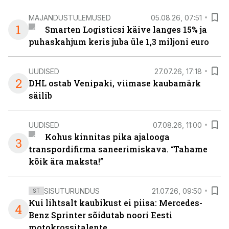
MAJANDUSTULEMUSED
05.08.26, 07:51
1
Smarten Logisticsi käive langes 15% ja
puhaskahjum keris juba üle 1,3 miljoni euro
UUDISED
27.07.26, 17:18
2
DHL ostab Venipaki, viimase kaubamärk
säilib
UUDISED
07.08.26, 11:00
Kohus kinnitas pika ajalooga
3
transpordifirma saneerimiskava. “Tahame
kõik ära maksta!”
SISUTURUNDUS
21.07.26, 09:50
ST
Kui lihtsalt kaubikust ei piisa: Mercedes-
4
Benz Sprinter sõidutab noori Eesti
motokrossitalente